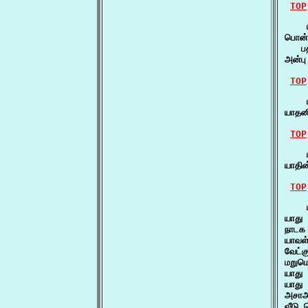
TOP
    ய
பொன்ன
   ப
அன்ப
TOP
    
யாதன
TOP
    ய
யாதி
TOP
    
யாது
நாடக
யாவள
வேட்
மறும
யாது
யாது
அசாஅ
வீடு