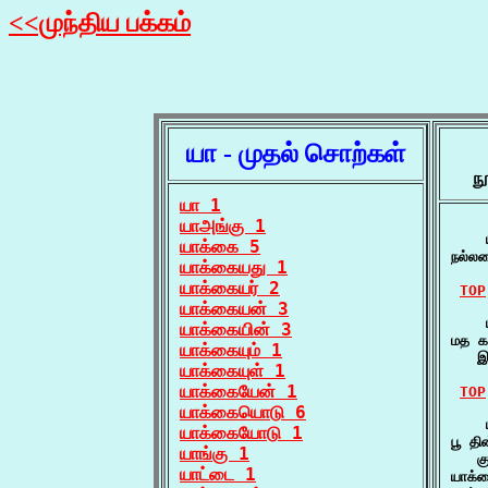
<<முந்திய பக்கம்
யா - முதல் சொற்கள்
ந
யா 1
யாஅங்கு 1
    
யாக்கை 5
நல்ல
யாக்கையது 1
யாக்கையர் 2
TOP
யாக்கையன் 3
    
யாக்கையின் 3
மத கள
யாக்கையும் 1
   இ
யாக்கையுள் 1
யாக்கையேன் 1
TOP
யாக்கையொடு 6
    
யாக்கையோடு 1
பூ தி
யாங்கு 1
   க
யாட்டை 1
யாக்க