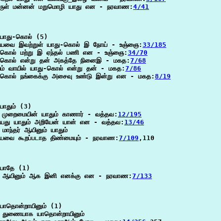
ருள் மன்னன் மறுமொழி யாது என - நரவாண:
4/41
யாது-கொல் (5)

வை இவற்றுள் யாது-கொல் இ நோய் - உஞ்ஞை:
33/185
-கொல் மற்று இ ஏந்தல் பணி என - உஞ்ஞை:
34/70
-கொல் என்று தன் அகத்தே நினைஇ - மகத:
7/68
டும் வாயில் யாது-கொல் என்று தன் - மகத:
7/86
-கொல் நங்கைக்கு அசைவு உண்டு இன்று என - மகத:
8/19
ாதும் (3)

 முறைமையின் யாதும் காணார் - வத்தவ:
12/195
ியது யாதும் அறியேன் யான் என - வத்தவ:
13/46
் மாந்தர் ஆயினும் யாதும்

ீயவை கூறப்படாத திண்மையும் - நரவாண:
7/109
,110

யாதே (1)

 ஆயினும் ஆக இனி எனக்கு என - நரவாண:
7/133
யாதொன்றாயினும் (1)

ு துணையாக யாதொன்றாயினும்
