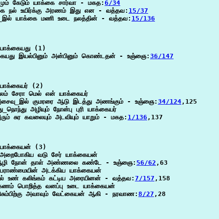
மும் கேடும் யாக்கை சார்வா - மகத:
6/34
கை நல் உயிர்க்கு அரணம் இது என - வத்தவ:
15/37
இல் யாக்கை மணி உடை நலத்தின் - வத்தவ:
15/136
யாக்கையது (1)

கையது இயல்பினும் அன்பினும் கொண்டதன் - உஞ்ஞை:
36/147
யாக்கையர் (2)

லம் சேரா மெல் என் யாக்கையர்

சைவு_இல் குமரரை ஆடு இடத்து அணங்கும் - உஞ்ஞை:
34/124
,125

ு_நொந்து அழியும் நோன்பு புரி யாக்கையர்

ும் சுர கவலையும் அடவியும் யாறும் - மகத:
1/136
,137

யாக்கையன் (3)

 அறைபோகிய வடு சேர் யாக்கையன்

ழி நோன் தாள் அண்ணலை கண்டே - உஞ்ஞை:
56/62
,63

ேராண்மையின் அடக்கிய யாக்கையன்

ல் உண் கலிங்கம் கட்டிய அரையினன் - வத்தவ:
7/157
,158

கணம் பொறித்த வனப்பு உடை யாக்கையன்

ிசும்பிற்கு அவாவும் வேட்கையன் ஆகி - நரவாண:
8/27
,28
