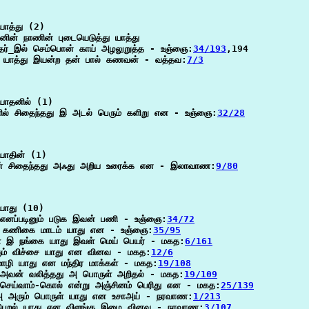
ாத்து (2)

ின் நாணின் புடையெடுத்து யாத்து

தர்_இல் செம்பொன் காய் அழலுறுத்த - உஞ்ஞை:
34/193
,194

ு யாத்து இயன்ற தன் பால் கணவன் - வத்தவ:
7/3
யாதனில் (1)

ில் சிதைந்தது இ அடல் பெரும் களிறு என - உஞ்ஞை:
32/28
ாதின் (1)

ன் சிதைந்தது அஃது அறிய உரைக்க என - இலாவாண:
9/80
யாது (10)

 எனப்படினும் படுக இவன் பணி - உஞ்ஞை:
34/72
 கணிகை மாடம் யாது என - உஞ்ஞை:
35/95
் இ நங்கை யாது இவள் மெய் பெயர் - மகத:
6/161
கும் விச்சை யாது என வினவ - மகத:
12/6
ொழி யாது என மந்திர மாக்கள் - மகத:
19/108
 அவன் வலித்தது அ பொருள் அறிதல் - மகத:
19/109
 செய்வாம்-கொல் என்று அஞ்சினம் பெரிது என - மகத:
25/139
 அரும் பொருள் யாது என உசாஅய் - நரவாண:
1/213
 பெறல் யாது என விளங்கு_இழை வினவ - நரவாண:
3/107