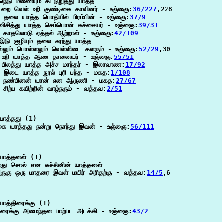
நெடு மணையும் கட்டுறுத்து யாத்த

ூறை வெள் உறி குண்டிகை காவினர் - உஞ்ஞை:
36/227
,228

 தலை யாத்த பொதியில் பிரம்பின் - உஞ்ஞை:
37/9
 விசித்து யாத்த செம்பொன் கச்சையர் - உஞ்ஞை:
39/31
த காதலொடு ஏத்தல் ஆற்றாள் - உஞ்ஞை:
42/109
இடு குழியும் தலை சுரந்து யாத்த

ுல்லும் பொள்ளலும் வெள்ளிடை களரும் - உஞ்ஞை:
52/29
,30

 உறி யாத்த ஆண தானையர் - உஞ்ஞை:
55/51
் பிலத்து யாத்த அச்ச மாந்தர் - இலாவாண:
17/92
கு இடை யாத்த நூல் புரி பந்த - மகத:
1/108
த நண்பினன் யான் என ஆருணி - மகத:
27/67
 சிற்ப கயிற்றின் வாழ்நரும் - வத்தவ:
2/51
ாத்தது (1)

கை யாத்தது நன்று நொந்து இவன் - உஞ்ஞை:
56/111
யாத்தனள் (1)

றது சொல் என கச்சினின் யாத்தனள்

ருகு ஒரு மாதரை இவள் மயிர் அரிதற்கு - வத்தவ:
14/5
,6

ாத்திரைக்கு (1)

திரைக்கு அமைந்தன பாற்பட அடக்கி - உஞ்ஞை:
43/2