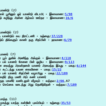
யாண்டு (2)

நாள் பூசினும் ஓர் யாண்டு விடாஅ - இலாவாண:
5/98
டு கழிந்து அன்ன ஆர்வம் ஊர்தர - இலாவாண:
16/6
ாண்டும் (2)

த யாண்டும் கய நீராட்டணி - உஞ்ஞை:
37/228
ும் திங்களும் காண் தகு சிறப்பின் - நரவாண:
6/79
யாணர் (7)

் பூம் துகில் அணிந்த அல்குல் - இலாவாண:
4/118
ம் பல் யாணர் சேனை பின் ஒழிய - இலாவாண:
9/113
வைத்து அகன்றனள் யாணர் அமைத்த இஃது - மகத:
6/144
் கூட்டத்து யவன கைவினை - மகத:
15/22
் பல் யாணர் சிறப்பின் வழாஅது - மகத:
22/189
கதிர் திரு மணி அம் கண் யாணர்

ருத மகளிர் வண்டலுள் வீழவும் - வத்தவ:
2/66
,67

் செய்கை உடைத்து அது தெளிந்தேன் - வத்தவ:
7/189
யாத்த (11)

முகத்து யாத்த கன்றின் புலம்பியும் - உஞ்ஞை:
35/53