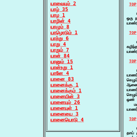
யாவையும் 2
TOP
யாழ் 35
    
யாழ 1
ஒரு 
யாழின் 4
யாண்
யாழும் 8
யாழொடும் 1
TOP
யாற்று 6
    ய
யாறு 4
கழிந்
யாறும் 7
யாண்ட
யான் 84
யானும் 15
TOP
யான்உறு 1
    
யானே 4
யாணர
யானை 83
செழு
யானைக்கு 1
ஆணை 
யாணர
யானைக்கும் 1
செழும
யானையின் 3
ஒண் 
யானையும் 26
   ம
யானையுள் 1
யாணர
யானையை 3
TOP
யானையொடு 4
    
தாய் 