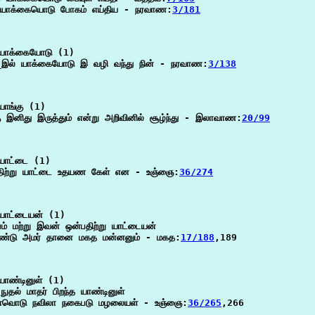
யாக்கையொடு போகம் எய்திய - நரவாண:
3/181
யாக்கையோடு (1)

_இல் யாக்கையோடு இ வழி வந்து நின் - நரவாண:
3/138
ாங்கு (1)

ு இனிது இருத்தும் என்று அறிவினில் சூழ்ந்து - இலாவாண:
20/99
யாட்டை (1)

திற்று யாட்டை உதயண கேள் என - உஞ்ஞை:
36/274
யாட்டையன் (1)

ேம் மற்று இவன் ஒன்பதிற்று யாட்டையன்

ண்டு அமர் தானை மகத மன்னனும் - மகத:
17/188
,189

ாண்டினுள் (1)

நுதல் மாதர் பிறந்த யாண்டினுள்

ாவொடு நவிலா நகைபடு மழலையள் - உஞ்ஞை:
36/265
,266
