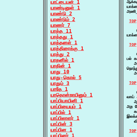
யாட்டையன் 1
ஆக்க
யாக்
யாண்டினுள் 1
அணி_
யாண்டு 2
யாண்டும் 2
TOP
யாணர் 7
    
யாத்த 11
யாக்
யாத்தது 1
யாத்தனள் 1
TOP
யாத்திரைக்கு 1
யாத்து 2
    
பல் க
யாதனில் 1
   அ
யாதின் 1
நொந்த
யாது 10
   அர
யாது-கொல் 5
யாதும் 3
TOP
யாதே 1
    
யாதொன்றாயினும் 1
வாய்
யாப்பியாயினி 1
   ஆ
யாப்பியையும் 1
அற ப
   க
யாப்பில் 1
இலக்
யாப்பிலாளர் 1
   வ
யாப்பின் 3
யாப்பின 1
TOP
யாப்பினர் 1