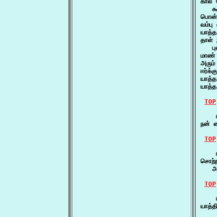
கால் 
   க
பொன்
வம்பு
யாத்
தாள் 
   ப
மாண்
அரும
ஈர்க்
யாத்
யாத்த
TOP
    ய
நன் 
TOP
    
சொற்
   அ
TOP
    ய
யாத்