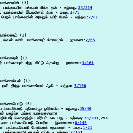
யாக்கையின் (3)

த யாக்கையின் மங்கலம் மிக்க தன் - உஞ்ஞை:
38/314
ை யாக்கையின் இயல்பினள் ஆக - மகத:
1/73
_பெறல் யாக்கையின் அகலும் உயிர் போல் - வத்தவ:
7/81
ாக்கையும் (1)

ு அவன் கண்ட யாக்கையும் கோலமும் - நரவாண:
2/65
ாக்கையுள் (1)

ூர் யாக்கையுள் பற்று விட்டு அகன்று - நரவாண:
3/161
யாக்கையேன் (1)

ு நனி தீர்ந்த யாக்கையேன் ஆகி - வத்தவ:
7/106
யாக்கையொடு (6)

யாக்கையொடு மதிலகத்து ஒடுங்கிய - உஞ்ஞை:
35/40
ர் புகழ்ந்த மங்கல யாக்கையொடு

ிதியோர் கொளுத்திய வீரியம் உடையது - உஞ்ஞை:
38/293
,294

பு புலரா யாக்கையொடு பெயரிய - இலாவாண:
8/145
லென் யாக்கையொடு போயினன் உதயணன் - மகத:
1/21
 யாக்கையொடு பையுள் எய்தி - வத்தவ:
7/163