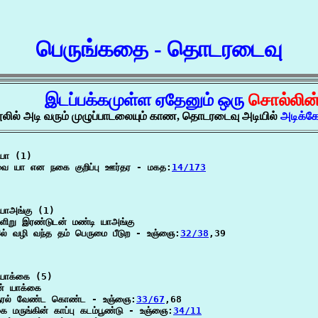
பெருங்கதை - தொடரடைவு
இடப்பக்கமுள்ள ஏதேனும் ஒரு
சொல்லின
ூலில் அடி வரும் முழுப்பாடலையும் காண, தொடரடைவு அடியில்
அடிக்க
யா (1)

வை யா என நகை குறிப்பு ஊர்தர - மகத:
14/173
யாஅங்கு (1)

ிறு இரண்டுடன் மண்டி யாஅங்கு

ல் வழி வந்த தம் பெருமை பீடுற - உஞ்ஞை:
32/38
,39

யாக்கை (5)

ன் யாக்கை

ுரல் வேண்ட கொண்ட - உஞ்ஞை:
33/67
,68

ை மருங்கின் காப்பு கடம்பூண்டு - உஞ்ஞை:
34/11