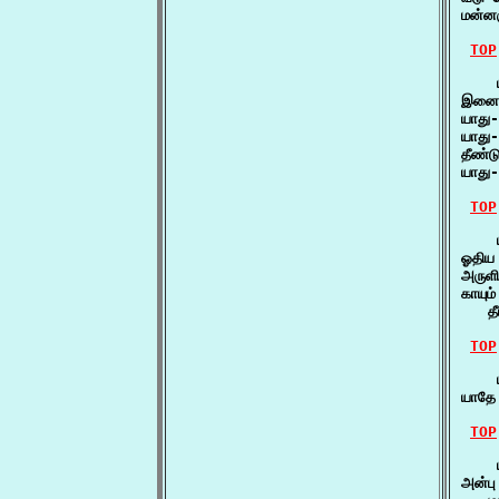
மன்ன
TOP
    
இனைய
யாது
யாது
தீண்
யாது
TOP
    ய
ஓதிய
அருள
காயும
   த
TOP
    
யாதே
TOP
    
அன்ப