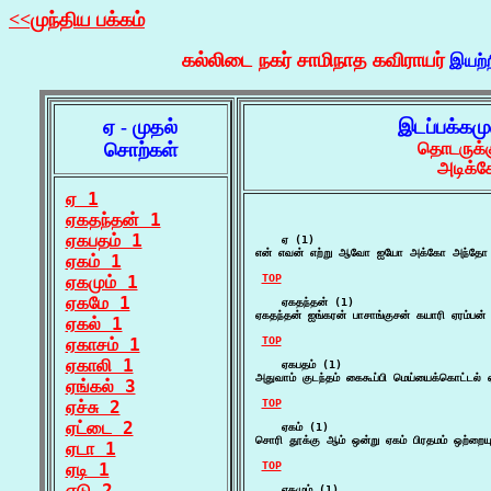
<<முந்திய பக்கம்
கல்லிடை நகர் சாமிநாத கவிராயர்
இயற்
ஏ - முதல்
இடப்பக்கம
சொற்கள்
தொடருக்க
அடிக்க
ஏ 1
ஏகதந்தன் 1
ஏகபதம் 1
    ஏ (1)

என் எவன் எற்று ஆவோ ஐயோ அக்கோ அந்தோ ஏ 
ஏகம் 1
ஏகமும் 1
TOP
ஏகமே 1
    ஏகதந்தன் (1)

ஏகதந்தன் ஐங்கரன் பாசாங்குசன் கயாரி ஏரம்பன்
ஏகல் 1
ஏகாசம் 1
TOP
ஏகாலி 1
    ஏகபதம் (1)

அதுவாம் குடந்தம் கைகூப்பி மெய்யைக்கொட்டல் ஏ
ஏங்கல் 3
ஏச்சு 2
TOP
ஏட்டை 2
    ஏகம் (1)

சொரி தூக்கு ஆம் ஒன்று ஏகம் பிரதமம் ஒற்ற
ஏடா 1
ஏடி 1
TOP
ஏடு 2
    ஏகமும் (1)
