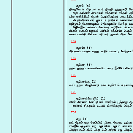
    ஏழாம் (5)

திறைகொள் விராடன் காரி நிருதி துந்துமாரி செ
  அறி கன்னன் சிசுபாலன் சந்திமான் சந்தன் அந
மற்ற வயித்தியர் பிடகர் ஆயுள்வேதியர் மாமாத்தியர
  வெற்றிஅரைவனர் துவட்டர் தபதியர் கண்ணாளர்
கழிமுகம் தோணாமுகம் அதோமுகமே போந்து கயவரி
  அழிவுஇல் உவளகம் அளக்கர் கழிநிலம் உப்பளம
பிடகம் ஆகமம் பனுவல் ஆரிடம் தந்திரமே பெரும் 
சுவை வண்டு கிள்ளை பரி கரி நுணல் ஆன் மேடம
TOP
    ஏழாறே (1)

ஆயுசகன் வாதம் வந்து கூதிர் வங்கூழ் வேற்றல
TOP
    ஏழிசை (1)

குரல் துத்தம் கைக்கிளையே உழை இளியே விளர
TOP
    ஏழிசைக்கு (1)

சிரம் நுதல் நெஞ்சொடு நாசி பிறப்பிடம் ஏழிசைக
TOP
    ஏழிசையிலோர்பேர் (1)

கிளர் கிரணம் கோட்டுமலர் கிளர்தல் பூந்தாது ஆம
  உளர்தல் சிதறுதல் தடவல் கிண்டுதலும் ஆகும
TOP
    ஏழு (3)

தமி நேயம் ஏழு நெய்ப்பேர் அளை பெருகு ததியும்
மாசுஇல் சூடிகை ஏழு மகுடப்பேர் மகுடம் மாலிகை 
அரற்று சடம் சட்டு ஆறு ஆம் சத்தம் ஏழு ஆகும