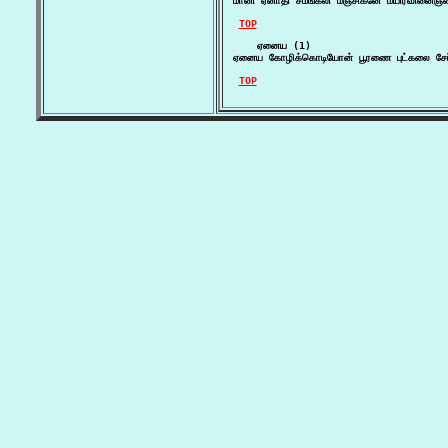
மானி ஏனாதி சீமங்கலி மஞ்சிகனே மயிர்வினைஞன் 
TOP
    ஏனைய (1)

ஏனைய கோழிக்கொடியோன் பூரணை புட்கலை சேர
TOP