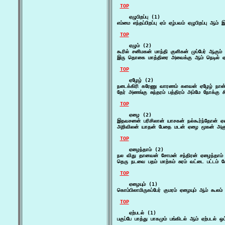
TOP
    ஏழுபிறப்பு (1)

எம்மை எந்தப்பிறப்பு ஏம் ஏழ்பவம் ஏழுபிறப்பு 
TOP
    ஏழும் (2)

கூரில் சனிமகன் மாந்தி குளிகன் முப்பேர் ஆகு
இரு தொகை மாத்திரை அவைக்கு ஆம் நெடில் ஏழ
TOP
    ஏழேழ் (2)

நடைக்கிரி கரேணு வாரணம் களவன் ஏழேழ் நான
தேர் அணங்கு சுந்தரம் பத்திரம் அம்மே நோக்கு
TOP
    ஏழை (2)

இதவசனன் பரிசிலான் யாசகன் நல்கூர்ந்தோன் ஏழ
அறிவிலன் யாதன் பேதை மடன் ஏழை மூகன் அ
TOP
    ஏழைந்தாம் (2)

நல விது தானவன் சோமன் சந்திரன் ஏழைந்தாம் ந
தெரு நடவை பதம் மாற்கம் சுரம் வட்டை பட்டம் சேர
TOP
    ஏழையும் (1)

கொம்பிலாமிருகப்பேர் குமரம் ஏழையும் ஆம் கூல
TOP
    ஏற்படல் (1)

பகுப்பே பாத்து பாகமும் பங்கிடல் ஆம் ஏற்படல் 