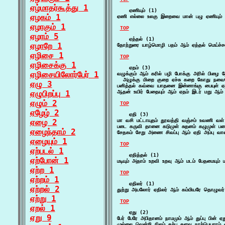
ஏழ்மாதர்கூத்து 1
    ஏணியும் (1)

ஏழகம் 1
ஏணி எல்லை உலகு இறைவை மான் பழு ஏணியும் ஆ
ஏழாகும் 1
TOP
ஏழாம் 5
    ஏத்தல் (1)

ஏழாறே 1
தோற்றுரை யாழ்மொழி பதம் ஆம் ஏத்தல் மெய்ச்சல் 
ஏழிசை 1
TOP
ஏழிசைக்கு 1
    ஏதம் (3)

ஏழிசையிலோர்பேர் 1
வழுக்கும் ஆம் கரில் பழி போக்கு அரில் பிழை 
  அழுக்கு மிறை குறை ஏச்சு கறை கோது நவையே 
ஏழு 3
பனித்தல் கவ்வை யாதனை இன்னாங்கு பையுள் ஏதம
ஏழுபிறப்பு 1
ஆதன் உயிர் பேதையும் ஆம் ஏதம் இடர் மறு ஆம்
ஏழும் 2
TOP
ஏழேழ் 2
    ஏதி (3)

ஏழை 2
மா வசி மட்டாயுதம் தூவத்தி வஞ்சம் உவணி வள் 
படை கருவி தானை கடுமுள் சுதனம் கழுமுள் படைக
ஏழைந்தாம் 2
சேதகம் சேறு அணை சிவப்பு ஆம் ஏதி அம்பு வ
ஏழையும் 1
TOP
ஏற்படல் 1
    ஏதித்தல் (1)

ஏற்போன் 1
மடியும் அதாம் உறவி உறவு ஆம் மடம் பேதமையும் 
ஏற்ற 1
TOP
ஏற்றம் 1
    ஏதிலர் (1)

ஏற்றல் 2
துற்று அயலோர் ஏதிலர் ஆம் கம்மியரே தொழுவர்
ஏற்று 1
TOP
ஏறல் 1
    ஏது (2)

ஏறு 9
பேர் பேரே அபிதானம் நாமமும் ஆம் துப்பு பின் 
முல்லை வென்றி நிலம் கற்பு தளவு நாற்பெயராம் 