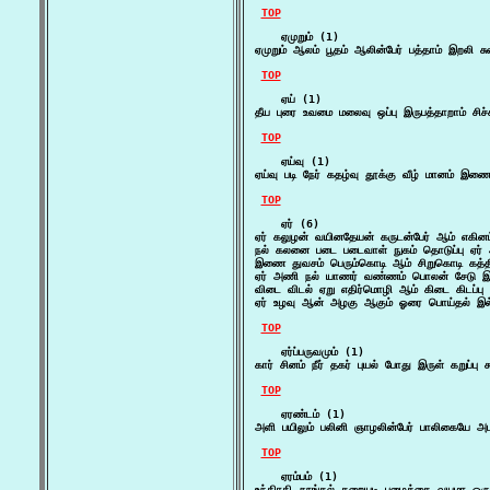
TOP
    ஏமுறும் (1)

ஏமுறும் ஆலம் பூதம் ஆலின்பேர் பத்தாம் இறலி சுவ
TOP
    ஏய் (1)

தீய புரை உவமை மலைவு ஒப்பு இருபத்தாறாம் சிச
TOP
    ஏய்வு (1)

ஏய்வு படி நேர் கதழ்வு தூக்கு வீழ் மானம் இ
TOP
    ஏர் (6)

ஏர் கலுழன் வயினதேயன் கருடன்பேர் ஆம் எகினம்
நல் கலனை படை படைவாள் நுகம் தொடுப்பு ஏர
இணை துவசம் பெரும்கொடி ஆம் சிறுகொடி கத்திக
ஏர் அணி நல் யாணர் வண்ணம் பொலன் சேடு இராம
விடை விடல் ஏறு எதிர்மொழி ஆம் கிடை கிடப்ப
ஏர் உழவு ஆன் அழகு ஆகும் ஓரை பொய்தல் இல் ஆ
TOP
    ஏர்ப்பருவமும் (1)

கார் சினம் நீர் தகர் புயல் போது இருள் கறுப்பு 
TOP
    ஏரண்டம் (1)

அளி பயிலும் பலினி ஞாழலின்பேர் பாலிகையே அட
TOP
    ஏரம்பம் (1)

உந்திரதி தூங்கல் கறையடி புழைக்கை வயமா ஒருத்