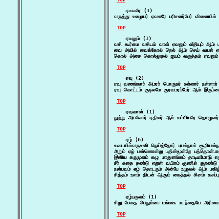
    ஏவலரே (1)

வருத்து உழையர் ஏவலரே பரிசனர்பேர் வினையில்
TOP
    ஏவலும் (3)

வசி கூர்மை வசியம் வாள் ஏவலும் வீதியும் ஆம் 
வை அயில் வைக்கோல் நெல் ஆம் செய் வயல் ஏவ
கொல் அசை கொல்லுதல் ஐயம் வருத்தம் ஏவலும் ஆ
TOP
    ஏவு (2)

ஏவு வணங்கார் அமரர் பொருநர் உள்ளார் நள்ளார்
ஏவு கொட்டம் குடிலமே குரவமரப்பேர் ஆம் இருப்
TOP
    ஏவுவான் (1)

துற்று அயலோர் ஏதிலர் ஆம் கம்மியரே தொழுவர்
TOP
    ஏழ் (6)

கடையில்வருசனி நெய்த்தோர் புயல்நாள் சூரியன்ந
அறும் ஏழ் பன்னொன்று பதின்மூன்றே பத்தொன்ப
இனிய கருமுளம் கழு மாதுளங்கம் தாடிமமோடு எ
சீர் கதை தண்டு எறுள் வயிரம் குணில் குறண்டு ஏழ
நன்பவம் ஏழ் தொடரும் அன்பே உழுவல் ஆம் மகிழ்ச
சித்தம் உளம் திடன் ஆகும் கைத்தல் சினம் கசப்
TOP
    ஏழ்பருவம் (1)

சிறு பேதை பெதும்பை மங்கை மடந்தையே அரிவை 
TOP