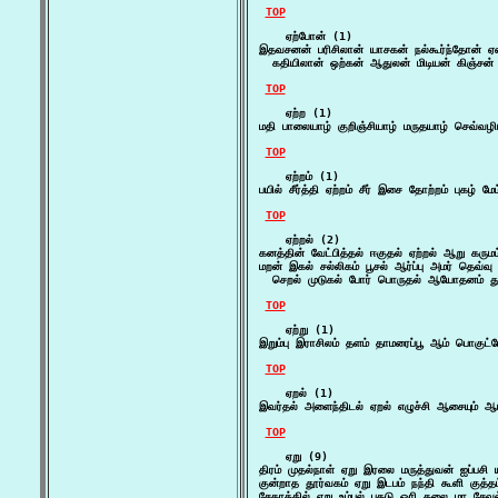
TOP
    ஏற்போன் (1)

இதவசனன் பரிசிலான் யாசகன் நல்கூர்ந்தோன் ஏழை
  கதியிலான் ஒற்கன் ஆதுலன் மிடியன் கிஞ்
TOP
    ஏற்ற (1)

மதி பாலையாழ் குறிஞ்சியாழ் மருதயாழ் செவ்வழி
TOP
    ஏற்றம் (1)

பயில் சீர்த்தி ஏற்றம் சீர் இசை தோற்றம் புகழ் 
TOP
    ஏற்றல் (2)

கனத்தின் வேட்பித்தல் ஈகுதல் ஏற்றல் ஆறு கரு
மறன் இகல் சல்லிகம் பூசல் ஆர்ப்பு அமர் தெவ்வு
  செறல் முடுகல் போர் பொருதல் ஆயோதனம் தும்
TOP
    ஏற்று (1)

இறும்பு இராசிலம் தளம் தாமரைப்பூ ஆம் பொகுட்
TOP
    ஏறல் (1)

இவர்தல் அளைந்திடல் ஏறல் எழுச்சி ஆசையும்
TOP
    ஏறு (9)

திரம் முதல்நாள் ஏறு இரலை மருத்துவன் ஐப்பசி யா
குன்றாத தூர்வகம் ஏறு இடபம் நந்தி கூளி குத்த
சேகரத்தில் ஏறு உம்பல் பகடு ஓரி கலை மா சேவ