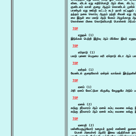
விடை விடல் ஏறு எதிர்மொழி ஆம் கிடை கிடப்ப
குண்டலம் வான் குழை ஆகும் கொண்டல் முகில்
பாண்டில் ஏறு ஊர்தி வட்டம் சுடர் தாள் கட்டிலும
தந்தம் நகை கொம்பு ஆகும் நந்தி சிவன் ஏறு ஆம
மை இருள் மை மலடு ஆடு மேகம் அழுக்காறு ஆம்
கொள்ளை மிகை கொடுவியாதி பொள்ளல் அப்பம் பொ
TOP
    ஏறுதல் (1)

இடுக்கல் பெற்றி இழிவு ஆம் மீக்கோ இவர் ஏறுத
TOP
    ஏறொடு (1)

பகடு புணை பெருமை கரி ஏறொடு கிடா ஆம் பகவன
TOP
    ஏன்றல் (1)

வேண்டல் குறைகோள் ஏன்றல் வாங்கல் இரத்தலின்ப
TOP
    ஏனம் (1)

அரி ஏனம் கோட்டுமா கிருகிடி கேழலுமே அடும் ப
TOP
    ஏனல் (2)

கடுகு நீர்வாரம் ஆம் ஏனல் கம்பு கவலை கங்கு
கடுகு நீர்வாரம் ஆம் ஏனல் கம்பு கவலை கங்கு
TOP
    ஏனாதி (2)

மன்னியசூழ்வோர் உழையர் நூலர் எண்ணர் துணைவர்
  பொன் அமைச்சர் ஆவிர் இவை மந்திரிகள் நாம