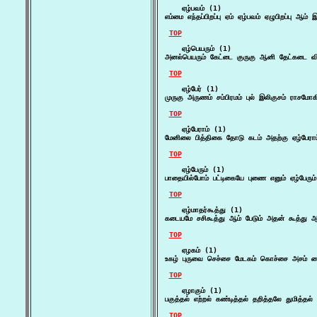
    ஏழ்பவம் (1)

எம்மை எந்தப்பிறப்பு ஏம் ஏழ்பவம் ஏழுபிறப்பு 
TOP
    ஏழ்பெயரும் (1)

அனல்பெயரும் கேட்டை குருகு ஆனி தேட்கடை வில
TOP
    ஏழ்பேர் (1)

முருகு அருணம் சம்பிரமம் புல் இலிகுசம் ராசமோ
TOP
    ஏழ்பேராம் (1)

மேனிலை பித்திகை தோடு கடம் அதற்கு ஏழ்பேரா
TOP
    ஏழ்பேரும் (1)

பாதையில்போம் பட்டிகையே புணை எனும் ஏழ்பேரும் 
TOP
    ஏழ்மாதர்கூத்து (1)

கடையமே சசிகூத்து ஆம் பேடும் அதன் கூத்து ஆம
TOP
    ஏழகம் (1)

உகழ் புருவை செச்சை மேடகம் கொச்சை அசம் மை
TOP
    ஏழாகும் (1)

பகுத்தல் எற்றல் கண்டித்தல் தறித்தலே துமித்தல்
TOP