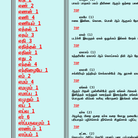
பாவம் பாதகம் பவம் தீவினை ஆகும் ஒற்றை பலனி
ஏண் 2
ஏணன் 1
TOP
ஏணி 4
    ஏகமே (1)

ஈகை இண்டை கொடை பொன் ஆம் ஆகுலம் நோய் 
ஏணியும் 1
ஏத்தல் 1
TOP
ஏதம் 3
    ஏகல் (1)

படர்ச்சி இவருதல் ஏகல் ஒதுக்கம் இல்லல் சேறல
ஏதி 3
ஏதித்தல் 1
TOP
ஏதிலர் 1
    ஏகாசம் (1)

உத்தரீகமே ஏகாசம் ஆம் கொய்சகம் நீவி ஆம் 
ஏது 2
ஏந்தல் 4
TOP
ஏந்திழையே 1
    ஏகாலி (1)

சக்கிரியும் நந்தியும் செக்கான்பேர் அடி தூசன்
ஏம் 2
ஏமம் 4
TOP
ஏமமும் 1
    ஏங்கல் (3)

ஆகும் அதன் முள்ளின்பேர் குரல் ஏங்கல் அகவ
ஏமாப்பு 1
இளித்தல் உரற்றுதல் உரைத்தல் இரைத்தலே ஏங்கல
ஏமுறும் 1
பொருமல் விம்மல் கசிவு உரோதனம் இரங்கல் ஏங்கல
ஏய் 1
TOP
ஏய்வு 1
    ஏச்சு (2)

ஏர் 6
அழுக்கு மிறை குறை ஏச்சு கறை கோது நவையே ஆச
பரியாதம் பழிச்சொல் தீச்சொல் சிறுசொல் பழிப்
ஏர்ப்பருவமும் 1
TOP
ஏரண்டம் 1
ஏரம்பம் 1
    ஏட்டை (2)

கொழுப்பு அரிப்பு செயிர் மானம் புரை முப்பான்மூ