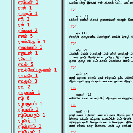
ஏரம்பன் 1
வெய்ய பற்று இராகம் சார் விவறல் பெட்பு வேட்
ஏரல் 1
TOP
ஏராரும் 1
    ஏடா (1)

ஏரி 3
உரித்தர் நண்பர் சிலதர் துணைவோர் தோழர் இணங
ஏல் 1
TOP
ஏல்வை 2
    ஏடி (1)

ஏலம் 5
திருத்தி குழைதண்டி பெண்ணுசி பாங்கி தோழி ச
ஏலம்அதாம் 1
TOP
ஏலவணம் 1
    ஏடு (2)

ஏலுடன் 1
அலரின் அல்லி அகவிதழ் ஆம் புல்லி புறவிதழ் ஆம்
  மலர் தகடு தோடு மடல் பூவிதழ் ஆம் பிஞ்சு வ
ஏலே 1
ஓலை குழை ஏடு ஆம் கலாம் கொடுமை சினம் ஆ
ஏவல் 5
TOP
ஏவல்கேட்பதுவாம் 1
    ஏண் (2)

ஏவலரே 1
எறுழ் மதுகை தானம் மதம் சத்துவம் துப்பு ஆற்
ஏவலும் 3
அறம் உதவி தருமம் ஏண் உடைமை தன்மம் ஆகும
ஏவு 2
TOP
ஏவுவான் 1
    ஏணன் (1)

ஏழ் 6
வலிப்பின் மரை சாமரைப்பேர் ஆவிதம் கான்கு
ஏழ்பருவம் 1
TOP
ஏழ்பவம் 1
    ஏணி (4)

ஏழ்பெயரும் 1
நாடு கண்டம் நீவரம் மண்டலம் ஏணி தேசம் நல் 
இறவை வட்டில் வட்டிகை கூடைப்பேர் ஆம் சே
ஏழ்பேர் 1
பரியந்தம் ஏணி கோதனம் காடம் கொற்றம் பதினெட்
ஏழ்பேராம் 1
ஏணி எல்லை உலகு இறைவை மான் பழு ஏணியும் ஆ
ஏழ்பேரும் 1
TOP