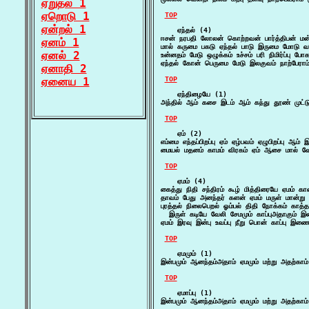
ஏறுதல் 1
ஏறொடு 1
TOP
ஏன்றல் 1
    ஏந்தல் (4)

ஈசன் நரபதி லோலன் கொற்றவன் பார்த்திபன் ம
ஏனம் 1
மால் கருமை பகடு ஏந்தல் பாடு இருமை மோடு
ஏனல் 2
உன்னதம் மேடு ஒழுக்கம் உச்சம் பரி நிமிர்ப்பு போ
ஏந்தல் கோன் பெருமை மேடு இலகுவம் நாற்பேராம் 
ஏனாதி 2
ஏனைய 1
TOP
    ஏந்திழையே (1)

அந்தில் ஆம் கசை இடம் ஆம் கந்து தூண் முட்ட
TOP
    ஏம் (2)

எம்மை எந்தப்பிறப்பு ஏம் ஏழ்பவம் ஏழுபிறப்பு 
மையல் மதனம் காமம் விரகம் ஏம் ஆசை மால் வ
TOP
    ஏமம் (4)

கைத்து நிதி சந்திரம் கூழ் மித்திரையே ஏமம
தாவம் பேது அனந்தர் களன் ஏமம் மருள் மான்று 
புரத்தல் நிலைபெறல் ஓம்பல் திதி நோக்கம் காத்
  இருள் கடியே வேலி சேமமும் காப்புஅதாகும்
ஏமம் இரவு இன்பு உவப்பு நீறு பொன் காப்பு இ
TOP
    ஏமமும் (1)

இன்பமும் ஆனந்தம்அதாம் ஏமமும் மற்று அதற்காம் இ
TOP
    ஏமாப்பு (1)

இன்பமும் ஆனந்தம்அதாம் ஏமமும் மற்று அதற்காம் இ