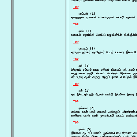
TOP
    ஏரம்பன் (1)

ஏகதந்தன் ஐங்கரன் பாசாங்குசன் கயாரி ஏரம்பன்
TOP
    ஏரல் (1)

உலையும் எலும்பிலி பொட்டு புழுவின்பேர் கிளிஞ்சி
TOP
    ஏராரும் (1)

ஏராரும் நரம்பர் குயிலுவர் மேழர் யவனர் இசைப்போ
TOP
    ஏரி (3)

இரதமம் சம்பரம் பயசு சலிலம் கீலாலம் ஏரி கயம்
கூறு சுனை குழி பல்வலம் கிடங்கும் அலங்கல் 
ஏர் உழவு ஆன் அழகு ஆகும் ஓரை பொய்தல் இல் ஆ
TOP
    ஏல் (1)

ஏல் இடையும் நடு ஆகும் ஈண்டு இவணே இம்பர் 
TOP
    ஏல்வை (2)

ஏல்வை நாள் பகல் வைகல் அல்கலும் பன்னிரண்
பாலிகை வாள் உதடு முளைப்பாரி வட்டம் நான்கா
TOP
    ஏலம் (5)

இயவை ஆடகம் யாமம் முதிரையொடு தோரை ஏலம
கலவை சேறே விரை காலேகவண்ணம் தளம் ஆம் காச