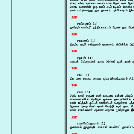
விரை வீரை புன்னை மணம் பால் தேன் கள் ஆன்
தொடி வளைகில் ஒரு பலம் ஆம் படிவம் நோன்பு உர
ஏலம் மயிர்ச்சாந்து துடி ஓசையும் முப்பெயராம் இல
TOP
    ஏலம்அதாம் (1)

துளிரும் வலம்புரி நந்தியாவட்டம் ஆகும் துடி ஆ
TOP
    ஏலவணம் (1)

திரும்பு உருசி சயிந்தவம் ஏலவணம் உப்பின்பேர் ஆம
TOP
    ஏலுடன் (1)

ஏலுடன் அஞ்ஞாங்கர் தலை அன்னர் முன் தான் ம
TOP
    ஏலே (1)

தீய புரை உவமை மலைவு ஒப்பு இருபத்தாறாம் சிச
TOP
    ஏவல் (5)

அறம் உதவி தருமம் ஏண் உடைமை தன்மம் ஆகும
விலக்கலின்பேர் நெகிழல் ஒல்லல் குழைவின்பேர
ஏவல் உய்த்தல் ஒட்டல் ஊர்ந்திடல் செலுத்தல்
ஆணை முறை மெய் ஏவல் வெற்றி சூள் தடை பேர
ஏவல் வியங்கோள் ஆணை வறுமை மூன்றாகும் இயம்
TOP
    ஏவல்கேட்பதுவாம் (1)

குறைவில் ஐந்துநிதி மகவான் ஏவல்கேட்பதுவா
TOP