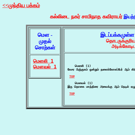
<<முந்திய பக்கம்
கல்லிடை நகர் சாமிநாத கவிராயர்
இயற்
மௌ -
இடப்பக்கமுள்ள
முதல்
தொடருக்குரிய
அடிக்கோடிட
சொற்கள்
மெளலி 1
மௌவல் 1
    மெளலி (1)

கேசர பிஞ்ஞகம் ஒன்றும் தலைக்கோலப்பேர் ஆம் கிர
TOP
    மௌவல் (1)

இரு தொகை மாத்திரை அவைக்கு ஆம் நெடில் ஏழு
TOP