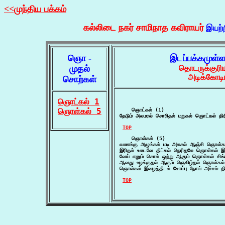
<<முந்திய பக்கம்
கல்லிடை நகர் சாமிநாத கவிராயர்
இயற்
ஞொ -
இடப்பக்கமுள்
முதல்
தொடருக்குரி
அடிக்கோடி
சொற்கள்
ஞொட்கல் 1
ஞொள்கல் 5
    ஞொட்கல் (1)

தேடும் அலமரல் சொரிதல் மறுகல் ஞொட்கல் திரி
TOP
    ஞொள்கல் (5)

வணங்கு அழுங்கல் மடி அலசல் ஆஞ்சி ஞொள்க
இரிதல் உடைவே திட்கல் நெரிதலே ஞொள்கல் இட
வேய் எனும் சொல் ஒற்று ஆகும் ஞொள்கல் சிங்க
ஆவது உழக்குதல் ஆகும் ஞெகிழ்தல் ஞொள்கல
ஞொள்கல் இழைத்திடல் சோம்பு நோய் அச்சம் தி
TOP