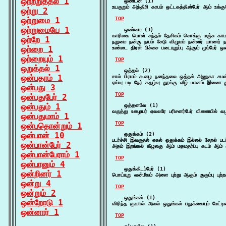
ஒற்றறுத்தல் 1
    ஒண்டன் (1)

உயருறும் அத்திரி கரபம் ஒட்டகத்தின்பேர் ஆம் உ
ஒற்று 2
ஒற்றுமை 1
TOP
ஒற்றுமையே 1
    ஒண்மை (3)

காரிகை பொன் சந்தம் தேசிகம் சொக்கு மஞ்சு க
ஒற்றே 1
நறுமை நன்கு நயம் சேடு விழுமம் நன்னர் யாணர்
ஒற்றை 1
உண்டை திரள் பிச்சை படையுறுப்பு ஆகும் முப்பேர்
ஒற்றையும் 1
TOP
ஒறுத்தல் 1
    ஒத்தல் (2)

ஒன்பதாம் 1
சால் பிரமம் கூழை நனந்தலை ஒத்தல் அணுகா சமன்
ஏய்வு படி நேர் கதழ்வு தூக்கு வீழ் மானம் இணை
ஒன்பது 3
TOP
ஒன்பதுபேர் 2
ஒன்பதும் 1
    ஒத்தனவே (1)

வருத்து உழையர் ஏவலரே பரிசனர்பேர் வினையில் வ
ஒன்பதுமாம் 1
TOP
ஒன்பதொன்றும் 1
ஒன்பான் 10
    ஒதுக்கம் (2)

படர்ச்சி இவருதல் ஏகல் ஒதுக்கம் இல்லல் சேறல் 
ஒன்பான்பேர் 2
அதம் இறங்கல் கீழுலகு ஆம் மதமதர்ப்பு கடம் ஆம் 
ஒன்பான்பேராம் 1
TOP
ஒன்பானும் 4
    ஒதுக்கிடப்பேர் (1)

ஒன்றினர் 1
பொய்யுறு வன்மீகம் அளை புற்று ஆகும் குரும்பு புற
ஒன்று 4
TOP
ஒன்றும் 2
    ஒதுங்கல் (1)

ஒன்றோடு 1
விரிந்த குவால் அவல் ஒதுங்கல் பதுக்கையும் மேட்டின
ஒன்னார் 1
TOP