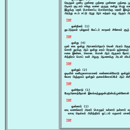
நெருநல் முன்பு முன்றை முற்றை முன்னை முந்தை ம
பிடிகம் சூடகம் சங்கு வளை குருகு கன்று பெறு 
இழுக்கு மறல் பொல்லாப்பு பொல்லாங்கு மறவி இகழ்ச்
அரற்று சடம் சட்டு ஆறு ஆம் சத்தம் ஏழு ஆகும் 
TOP
    ஒன்றினர் (1)

துடர்ந்தவர் புல்லுவர் வேட்டர் காதலர் சினேகர் 
TOP
    ஒன்று (4)

மூள் கை ஒன்று அராணம்அதாம் வென் அபரம் பிறகு 
சொரி தூக்கு ஆம் ஒன்று ஏகம் பிரதமம் ஒற்றைய
ஈகை இண்டை கொடை பொன் ஆம் ஆகுலம் நோய் ஒ
சித்திரம் பொய் கவி அழகு ஆமணக்கு அடவி வியப்
TOP
    ஒன்றும் (2)

ஒடிவில் கனிமூலசாகாசனர் எண்ணான்கோடு ஒன்றும் 
கேசர பிஞ்ஞகம் ஒன்றும் தலைக்கோலப்பேர் ஆம் கிர
TOP
    ஒன்றோடு (1)

மேருஅசைத்தோன் இலக்கத்துஒன்பதின்மர்முன்னோன் 
TOP
    ஒன்னார் (1)

ஏவு வணங்கார் அமரர் பொருநர் உள்ளார் நள்ளார் எத
  வாவு தெவ்வர் அமித்திரர் ஒட்டார் மருவார் மானர
TOP