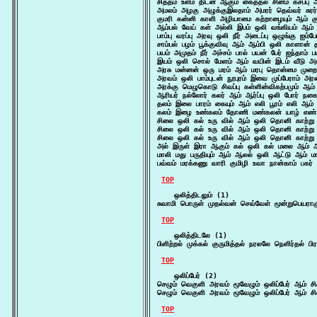
சித்தம் உளம் திடன் ஆகும் கைத்தல் சினம் கசப்பு
அமலம் அழகு அழுக்குஇலதாம் அமரர் தெவ்வர் சு
குமரி கன்னி காளி அழியாமை கற்றாழையும் ஆம் கு
ஆம்பல் வேய் கள் அல்லி இபம் ஒலி வங்கியம் ஆம் ஆ
பாம்பு வரப்பு அரவு ஒலி நீர் அடைப்பு ஒழுங்கு ஐம்
சாம்பல் பழம் பூக்குவிவு ஆம் ஆம்பி ஒலி காளான்
பயம் அமுதம் நீர் அச்சம் பால் பயன் பேர் ஐந்தாம்
இயம் ஒலி சொல் மேளம் ஆம் வயின் இடம் வீடு அ
அரசு மன்னன் ஒரு மரம் ஆம் மரபு தொன்மை முற
அரவம் ஒலி பாம்புடன் நூபுரம் இவை முப்பேராம் 
அரக்கு மெழுகொடு சிவப்பு கள்ளின்விகற்பமும் ஆம்
ஆரியர் நல்லோர் கலர் ஆம் ஆர்ப்பு ஒலி போர் ந
தலம் இலை பாரம் கையும் ஆம் எலி பூரம் எலி ஆம்
கலம் இழை உண்கலம் தோணி மண்கலன் யாழ் எண் ஆ
சிலை ஒலி கல் உரு வில் ஆம் ஒலி தொனி காற்று இட
சிலை ஒலி கல் உரு வில் ஆம் ஒலி தொனி காற்று இட
சிலை ஒலி கல் உரு வில் ஆம் ஒலி தொனி காற்று இட
அல் இருள் இரா ஆகும் கல் ஒலி கல் மலை ஆம் 
மாலி மது பருதியும் ஆம் ஆலல் ஒலி ஆட்டு ஆம் மா
பவ்வம் மரக்கணு வாரி குமிழி உவா நான்காம் பகர்
TOP
    ஒலித்திடலும் (1)

சுவாமி பொருள் முதல்வன் செவ்வேள் மூன்றுபெயராக
TOP
    ஒலித்திடலே (1)

பிளிற்றல் முக்கல் குருமித்தல் நரலலே நெளிர்தல் ப
TOP
    ஒலிப்பேர் (2)

செழும் வெகுளி அரவம் மூவேழும் ஒலிப்பேர் ஆம் ச
செழும் வெகுளி அரவம் மூவேழும் ஒலிப்பேர் ஆம் ச
TOP