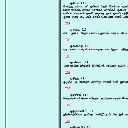
    ஒலியல் (4)

கொத்து உரிவை உரி ஒலியல் அதள் பொச்சை சருமம் 
புனை கோதை சுக்கை வாசிகை தொங்கல் ஒலியல் பூந
ஒலியல் வருபுனல் தடினி குடிஞை துனி ஓணம் உந்த
ஓலை குழை ஏடு ஆம் கலாம் கொடுமை சினம் ஆம
TOP
    ஒலுங்கு (1)

விட்ட நுளம்பு அஞலம் மசகம் துள்ளல் சலவல் வெ
TOP
    ஒவ்வொரு (1)

ஓர் மாலை யாமமும் வைகறையும் என ஆறாய் உதித்த
TOP
    ஒவ்வோர் (1)

அரைஞாணே இரதனம் கிண்கிணி சதங்கை கழலே ஆண
TOP
    ஒழித்த (1)

ஒழித்த பசு பிரகிருதி சதசத்து சகலன் உயிர் பூம
TOP
    ஒழித்தல் (1)

செகுத்தல் வீட்டுதல் படுத்தல் ஒழித்தல் எற்றல் க
TOP
    ஒழிதலின்பேர் (1)

இயங்குதலில்லா துனியும் புலவிநீட்டமும் ஆம் இவ்
TOP
    ஒழிந்திடவே (1)
