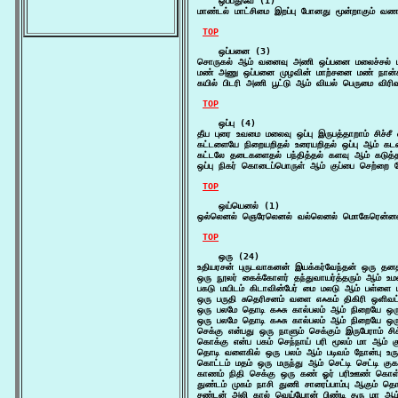
    ஒப்பதுவே (1)

மாண்டல் மாட்சிமை இறப்பு போனது மூன்றாகும்
TOP
    ஒப்பனை (3)

சொருகல் ஆம் வனைவு அணி ஒப்பனை மலைச்சல் மி
மண் அணு ஒப்பனை முழவின் மாற்சனை மண் நான்க
கயில் பிடரி அணி பூட்டு ஆம் வியல் பெருமை வி
TOP
    ஒப்பு (4)

தீய புரை உவமை மலைவு ஒப்பு இருபத்தாறாம் சிச்ச
கட்டளையே நிறையறிதல் உரையறிதல் ஒப்பு ஆம் கட
கட்டலே தடைகளைதல் பந்தித்தல் களவு ஆம் கடுத்த
ஒப்பு நிகர் கொடைப்பொருள் ஆம் குப்பை செற்றை 
TOP
    ஒய்யெனல் (1)

ஒல்லெனல் ஞெரேலெனல் வல்லெனல் மொகேரென்னல
TOP
    ஒரு (24)

உதியரசன் புருடவாகனன் இயக்கர்வேந்தன் ஒரு தன
ஒரு நூலர் கைக்கோளர் தந்துவாயர்த்தரும் ஆம் உம
பகடு மயிடம் கிடாவின்பேர் மை மலடு ஆம் பள்ளை
ஒரு பருதி சுதெரிசனம் வளை எஃகம் திகிரி ஒளிவட்
ஒரு பலமே தொடி கஃசு கால்பலம் ஆம் நிறையே ஒர
ஒரு பலமே தொடி கஃசு கால்பலம் ஆம் நிறையே ஒர
செக்கு என்பது ஒரு நாளும் செக்கும் இருபேராம் சி
கொக்கு என்ப பகம் செந்நாய் பரி மூலம் மா ஆம் க
தொடி வளைகில் ஒரு பலம் ஆம் படிவம் நோன்பு உரு 
கொட்டம் மதம் ஒரு மருந்து ஆம் செட்டி செட்டி க
காணம் நிதி செக்கு ஒரு கண் ஓர் பரிஊண் கொ
துண்டம் முகம் நாசி துணி சாரைப்பாம்பு ஆகு
சண்டன் அலி கால் வெய்யோன் பிண்டி தரு மா 