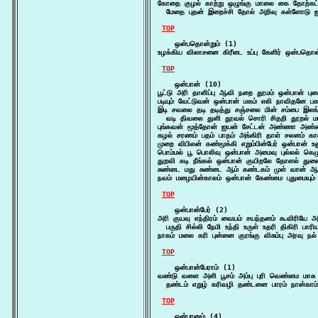
கோதை குழல் காற்று ஒழுங்கு மாலை கை தோற்கட்டே
  மேதை புதன் இறைச்சி தோல் அறிவு கள்ளோடு ஐ
TOP
    ஒன்பதொன்றும் (1)

உழக்கிய விலாசனை கிரீடை உப்பு கேளிர் ஒன்பதொன்
TOP
    ஒன்பான் (10)

பூட்டு அரி தாளிப்பு ஆவி நறை தூமம் ஒன்பான் பு
படியும் வேட்டுவன் ஒன்பான் மகம் எலி நாவிதனே 
இடி சவலை தடி தடித்து சஞ்சலை மின் சம்பை இலங்க
  வடி திவலை துளி தூவல் சொரி சிதறி தூறல் மார
புங்கவன் மூத்தோன் ஐயன் சேட்டன் அண்ணா அண்
கழல் சரணம் பதம் பாதம் அங்கிரி தாள் சலனம் க
முறை விபிலன் கண்மூக்கி எறும்பின்பேர் ஒன்பான் உ
பொம்மல் பூ பொலிவு ஒன்பான் அமைவு புல்லல் கெழ
துறவி கடி நீங்கல் ஒன்பான் குயிறலே தோளல் துளை
சுண்டை மது சுண்டை ஆம் கண்டகம் முள் வான் ஆ
நவம் மழையின்காலம் ஒன்பான் கேண்மை புதுமையும
TOP
    ஒன்பான்பேர் (2)

அரி குயவு எந்திரம் வையம் சயந்தனம் கூவிரியே அ
  பருதி சில்லி நேமி உந்தி உருள் உதரி திகிரி பார
நாகம் மலை கரி புன்னை குரங்கு விசும்பு அரவு நல
TOP
    ஒன்பான்பேராம் (1)

வண்டு வளை அளி பூசம் அம்பு புரி வெண்மை மாசு வல
  தண்டம் எறுழ் கரிவழி தண்டனை பாரம் நான்காம்
TOP
    ஒன்பானும் (4)
