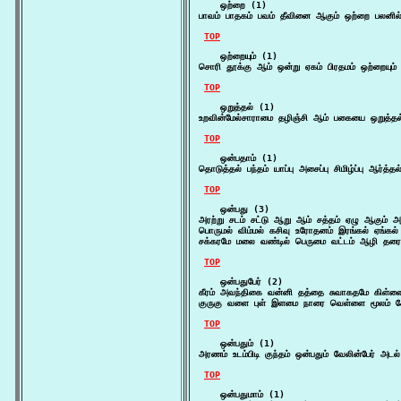
    ஒற்றை (1)

பாவம் பாதகம் பவம் தீவினை ஆகும் ஒற்றை பலனில்
TOP
    ஒற்றையும் (1)

சொரி தூக்கு ஆம் ஒன்று ஏகம் பிரதமம் ஒற்றைய
TOP
    ஒறுத்தல் (1)

உறவின்மேல்சாராமை தழிஞ்சி ஆம் பகையை ஒறுத்தல
TOP
    ஒன்பதாம் (1)

தொடுத்தல் பந்தம் யாப்பு அசைப்பு சிமிழ்ப்பு ஆர்த்
TOP
    ஒன்பது (3)

அரற்று சடம் சட்டு ஆறு ஆம் சத்தம் ஏழு ஆகும் 
பொருமல் விம்மல் கசிவு உரோதனம் இரங்கல் ஏங்கல் 
சக்கரமே மலை வண்டில் பெருமை வட்டம் ஆழி தரை பி
TOP
    ஒன்பதுபேர் (2)

கீரம் அவந்திகை வன்னி தத்தை சுவாகதமே கிள்ளை 
குருகு வளை புள் இளமை நாரை வெள்ளை மூலம் க
TOP
    ஒன்பதும் (1)

அரணம் உடம்பிடி குந்தம் ஒன்பதும் வேலின்பேர் அ
TOP
    ஒன்பதுமாம் (1)
