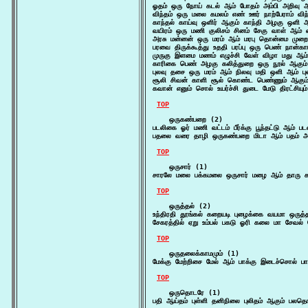
ஓதம் ஒரு நோய் கடல் ஆம் போதம் அம்பி அறிவு
விந்தம் ஒரு மலை கமலம் எண் ஊர் நாற்பேராம் விந
காந்தல் காய்வு ஒளிர் ஆகும் காந்தி அழகு ஒளி
வயிரம் ஒரு மணி குலிசம் சினம் சேகு வாள் ஆம் வய
அரசு மன்னன் ஒரு மரம் ஆம் மரபு தொன்மை முற
பரவை திருக்கூத்து உததி பரப்பு ஒரு பெண் நான்காம
முருகு இளமை மணம் எழுச்சி வேள் விழா மது ஆம் 
காரிகை பெண் அழகு கலித்துறை ஒரு நூல் ஆகும்
புலவு தசை ஒரு மரம் ஆம் நிலவு மதி ஒளி ஆம் புல
சூலி சிவன் காளி சூல் கொண்ட பெண்ணும் ஆகும்
கவான் எனும் சொல் உயர்ச்சி துடை மேடு திரட்சியு
TOP
    ஒருகண்பறை (2)

படலிகை ஓர் மணி வட்டம் பீர்க்கு பூந்தட்டு ஆம
பதலை வரை தாழி ஒருகண்பறை மிடா ஆம் பதம் அழ
TOP
    ஒருசார் (1)

சாரலே மலை பக்கமலை ஒருசார் மழை ஆம் தாரு கா
TOP
    ஒருத்தல் (2)

உந்திரதி தூங்கல் கறையடி புழைக்கை வயமா ஒருத்தல
சேகரத்தில் ஏறு உம்பல் பகடு ஓரி கலை மா சேவல்
TOP
    ஒருதலைக்காமமும் (1)

மேக்கு மேற்றிசை மேல் ஆம் பாக்கு இடைச்சொல் ப
TOP
    ஒருதொடரே (1)

பதி ஆய்தம் புள்ளி தனிநிலை புலிதம் ஆகும் பல