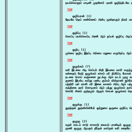
நயம்கொளும் பாடினி முதலோர் புலவி ஒழிந்திடவே ந
TOP
    ஒழிப்பான் (1)

நேயமே நெய் எண்ணெய் அன்பு மூன்றாகும் நிகர் ம
TOP
    ஒழிப்பு (1)

கொப்பு மரக்கொம்பு அணி ஆம் தப்பல் ஒழிப்பு அடிப்ப
TOP
    ஒழிபு (1)

மும்மை ஒழிபு இறப்பு அம்மை மறுமை வருபிறப்பு ஆம
TOP
    ஒழுக்கம் (7)

வரி இடவை அடி செப்பம் கிறி இயவை வாரி வகுந்
உன்னதம் மேடு ஒழுக்கம் உச்சம் பரி நிமிர்ப்பு போகல
நடலை பொய் வஞ்சனை நுடக்கு ஆம் வடம் முழு க
குணம் இயல்பு கயிறு பண்பு கும்பம் வில்நாண் ஐம்ப
பத்திரி புள் காளி பரி இலை வானம் அம்பு ஆம் பத
கத்திகை தார் கொடிமரம் ஆம் பத்து ஒழுக்கம் தச
செயிர் சினம் குற்றமும் ஆகும் செயல் ஒழுக்கம
TOP
    ஒழுக்கு (1)

துறத்தல் துறவியின்பேர் ஒற்றுமை ஒருமை குறிப்பு
TOP
    ஒழுகு (2)

உருள் சகடம் சாடு சாகாடு வையம் பாண்டில் ஒழுக
குணி ஒழுகு ஆயதம் தீர்தல் வார்தல் வரி உறையே க