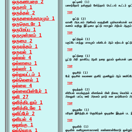
ஒருகண்பறை 2
    ஒட்டினர் (1)

பசைந்தோர் நள்ளுநர் சேர்ந்தார் பெட்டார் கூட்டர் ஒட
ஒருசார் 1
ஒருத்தல் 2
TOP
ஒருதலைக்காமமும் 1
    ஒட்டு (2)

வானி அமடகம் அனிகம் வரூதினி மூவொன்பான் வாய
ஒருதொடரே 1
கணம் வறிது இட்டிமை ஒட்டு ஈராறும் அற்பம் ஆகு
ஒருபிறப்பு 1
TOP
ஒருமூன்றாம் 1
    ஒட்டுதல் (1)

ஒருமை 2
பகுப்பே பாத்து பாகமும் பங்கிடல் ஆம் ஏற்படல் ஒட
ஒருவந்தம் 1
TOP
ஒருவல் 1
    ஒட்டுறை (1)

ஒல்லல் 4
பூட்டு அரி தாளிப்பு ஆவி நறை தூமம் ஒன்பான் பு
ஒல்லாமை 1
TOP
ஒல்லார் 1
    ஒடிசில் (1)

ஒல்லுவட்டம் 1
பேர் ஒடிசில் கவணை குளிர் குணிலும் ஆம் ஊசிப்ப
ஒல்லெனல் 1
TOP
ஒல்லை 4
    ஒடித்தல் (2)

ஒல்லையின்பேர் 1
விரியல் வயங்குதல் விளங்கல் மின் நிலவு வெயில்
ஒலி 27
அகலுள் பரப்பு ஊர் அகலம் நாடு என நாற்பேராம் 
ஒலித்திடலும் 1
TOP
ஒலித்திடலே 1
    ஒடிதலே (1)

ஒலிப்பேர் 2
பரிதல் இசித்திடல் ஞெமிர்தல் ஒடிதலே இடிதல் பட 
ஒலியல் 4
TOP
ஒலுங்கு 1
    ஒடிவில் (1)

ஒவ்வொரு 1
ஒடிவில் கனிமூலசாகாசனர் எண்ணான்கோடு ஒன்றும் 