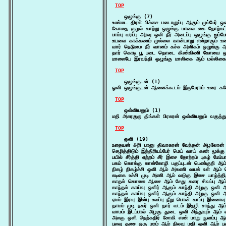
TOP
    ஒழுங்கு (7)

உண்டை திரள் பிச்சை படையுறுப்பு ஆகும் முப்பேர்
கோதை குழல் காற்று ஒழுங்கு மாலை கை தோற்கட்ட
பாம்பு வரப்பு அரவு ஒலி நீர் அடைப்பு ஒழுங்கு ஐம்
உயவை காக்கணம் முல்லை கான்யாறு என்றாகும் உ
வார் நெடுமை நீர் வானம் கச்சு அனிகம் ஒழுங்
தார் கொடி பூ படை தொடை கிண்கிணி கோவை ஒழுங்
மாலையே இரவந்தி ஒழுங்கு மாலிகை ஆம் மல்லிகை தீ
TOP
    ஒழுங்குடன் (1)

ஓளி ஒழுங்குடன் ஆனைக்கூடம் இருபேராம் உரை களே
TOP
    ஒள்ளியனும் (1)

மதி அசுரகுரு திங்கள் பிரசுரன் ஒள்ளியனும் வகுத
TOP
    ஒளி (19)

உதையன் அரி பானு திவாகரன் வேந்தன் அழலோன் ஒ
செழித்திடும் இந்திரியப்பேர் மெய் வாய் கண் மூ
பயில் சீர்த்தி ஏற்றம் சீர் இசை தோற்றம் புகழ் மே
பகம் கொக்கு கான்கோழி பகுப்புடன் பெண்குறி ஆம் 
நிகழ் நிகழ்ச்சி ஒளி ஆம் அகணி வயல் உள் ஆம்
சுடிகை உச்சி முடி அணி ஆம் வடுகு இசை யாழ்த்தி
காதல் கொலை ஆசை ஆம் சேது கரை சிவப்பு ஆம் க
காந்தல் காய்வு ஒளிர் ஆகும் காந்தி அழகு ஒளி
காந்தல் காய்வு ஒளிர் ஆகும் காந்தி அழகு ஒளி
ஏமம் இரவு இன்பு உவப்பு நீறு பொன் காப்பு இணை
தாமம் முடி நகர் ஒளி தார் வடம் இதழி சாந்து ஆம்
வாமம் இடப்பால் அழகு துடை ஒளி சிந்துவும் ஆம்
அலகு ஒளி நெற்கதிர் சோகி எண் மாறு நுளம்பு ஆ
புலவு தசை ஒரு மரம் ஆம் நிலவு மதி ஒளி ஆம் புல