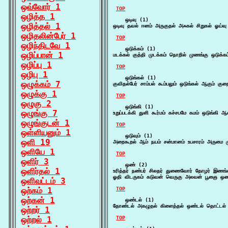
ஒவ்வோர் 1
TOP
ஒழித்த 1
    ஒடிவு (1)

ஒழித்தல் 1
ஒடிவு தவல் ஈனம் அருகுதல் அஃகல் சிறுகல் ஓய்வு
ஒழிதலின்பேர் 1
TOP
ஒழிந்திடவே 1
    ஒடுக்கம் (1)

ஒழிப்பான் 1
மடக்கல் குத்தி முடக்கம் நொறில் முணங்கு ஒடுக்க
ஒழிப்பு 1
TOP
ஒழிபு 1
    ஒடுங்கல் (1)

ஒழுக்கம் 7
குவிதல்பேர் சாம்பல் கூம்பலும் ஒடுங்கல் ஆகும் கு
ஒழுக்கு 1
TOP
ஒழுகு 2
    ஒடுங்கி (1)

ஒழுங்கு 7
உறுப்படக்கி துளி கூர்மம் கச்சபமே கமம் ஒடுங்கி
ஒழுங்குடன் 1
TOP
ஒள்ளியனும் 1
    ஒடுவும் (1)

ஒளி 19
அறைகூறல் ஆம் நயம் சன்மானம் உபசாரம் அருமை மு
ஒளியே 1
TOP
ஒளிர் 3
    ஒண் (2)

ஒளிர்தல் 1
உரித்தர் நண்பர் சிலதர் துணைவோர் தோழர் இணங்க
ஓதி விடருகம் கடுவன் வெருகு அலவன் பூஞை ஒண்
ஒளிவட்டம் 3
ஒற்கம் 1
TOP
ஒற்கன் 1
    ஒண்டல் (1)

தோண்டல் அகழுதல் கிளைத்தல் ஒண்டல் தொட்டல் ப
ஒற்றர் 1
ஒற்றல் 1
TOP