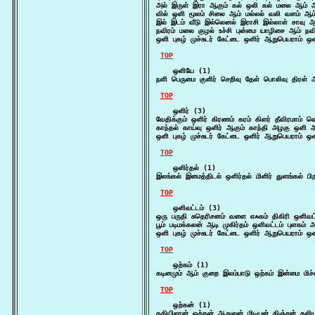
அல் இருள் இரா ஆகும் கல் ஒலி கல் மலை ஆம் 
வில் ஒளி மூலம் சிலை ஆம் மல்லல் வலி வளம் ஆம்
இல் இடம் வீடு இல்லெனல் இராசி இல்லாள் சாவு 
நவிரம் மலை குழல் உச்சி புன்மை யாழிசை ஆம் நவ
ஒளி புகழ் முச்சுடர் கேட்டை ஒளிர் ஆறுபெயராம் 
TOP
    ஒளியே (1)

நளி பெருமை குளிர் செறிவு தேள் பொலிவு திரள் 
TOP
    ஒளிர் (3)

வேதிக்கும் ஒளிர் கிரணம் கரம் கிளர் தீவிரமாம
காந்தல் காய்வு ஒளிர் ஆகும் காந்தி அழகு ஒளி
ஒளி புகழ் முச்சுடர் கேட்டை ஒளிர் ஆறுபெயராம் 
TOP
    ஒளிர்தல் (1)

இலங்கல் இமைத்திடல் ஒளிர்தல் மிளிர் துளங்கல் ப
TOP
    ஒளிவட்டம் (3)

ஒரு பருதி சுதெரிசனம் வளை எஃகம் திகிரி ஒளிவட்
பூம் படிமக்கலன் ஆடி முகிர்தம் ஒளிவட்டம் புளகம்
ஒளி புகழ் முச்சுடர் கேட்டை ஒளிர் ஆறுபெயராம் 
TOP
    ஒற்கம் (1)

கடினமும் ஆம் குறை இலம்பாடு ஒற்கம் இன்மை மிச்
TOP
    ஒற்கன் (1)

கதியிலான் ஒற்கன் ஆதுலன் மிடியன் கிஞ்சன் 