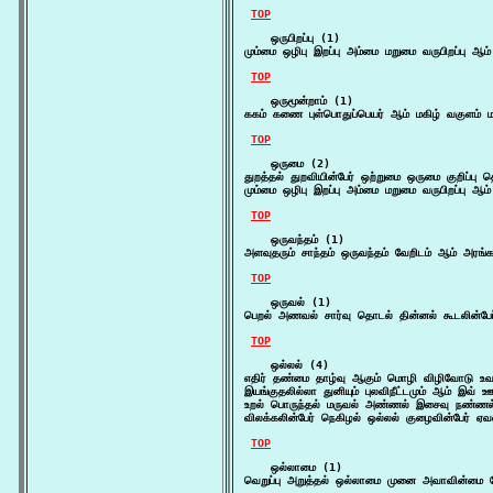
TOP
    ஒருபிறப்பு (1)

மும்மை ஒழிபு இறப்பு அம்மை மறுமை வருபிறப்பு ஆம
TOP
    ஒருமூன்றாம் (1)

ககம் கணை புள்பொதுப்பெயர் ஆம் மகிழ் வகுளம் மக
TOP
    ஒருமை (2)

துறத்தல் துறவியின்பேர் ஒற்றுமை ஒருமை குறிப்பு
மும்மை ஒழிபு இறப்பு அம்மை மறுமை வருபிறப்பு ஆம
TOP
    ஒருவந்தம் (1)

அளவுதரும் சாந்தம் ஒருவந்தம் வேறிடம் ஆம் அரங்
TOP
    ஒருவல் (1)

பெறல் அணவல் சார்வு தொடல் தின்னல் கூடலின்பேர்
TOP
    ஒல்லல் (4)

எதிர் தண்மை தாழ்வு ஆகும் மொழி விழிவோடு உவர்ப
இயங்குதலில்லா துனியும் புலவிநீட்டமும் ஆம் இவ்
உறல் பொருந்தல் மருவல் அண்ணல் இசைவு நண்ணல
விலக்கலின்பேர் நெகிழல் ஒல்லல் குழைவின்பேர் 
TOP
    ஒல்லாமை (1)

வெறுப்பு அறுத்தல் ஒல்லாமை முனை அவாவின்மை வேண