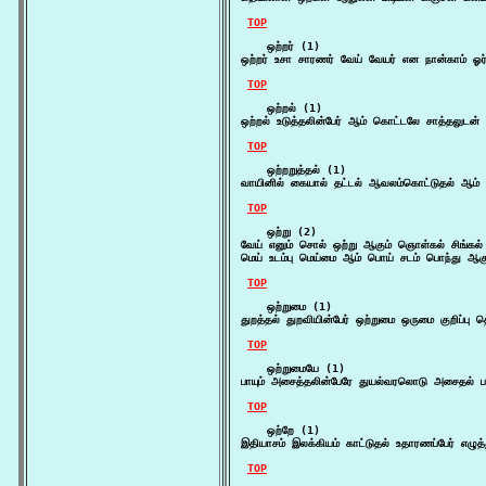
TOP
    ஒற்றர் (1)

ஒற்றர் உசா சாரணர் வேய் வேயர் என நான்காம் ஓ
TOP
    ஒற்றல் (1)

ஒற்றல் உடுத்தலின்பேர் ஆம் கொட்டலே சாத்தலுடன் சத
TOP
    ஒற்றறுத்தல் (1)

வாயினில் கையால் தட்டல் ஆவலம்கொட்டுதல் ஆம் வ
TOP
    ஒற்று (2)

வேய் எனும் சொல் ஒற்று ஆகும் ஞொள்கல் சிங்கல் 
மெய் உடம்பு மெய்மை ஆம் பொய் சடம் பொந்து ஆகும
TOP
    ஒற்றுமை (1)

துறத்தல் துறவியின்பேர் ஒற்றுமை ஒருமை குறிப்பு
TOP
    ஒற்றுமையே (1)

பாயும் அசைத்தலின்பேரே துயல்வரலொடு அசைதல் ப
TOP
    ஒற்றே (1)

இதியாசம் இலக்கியம் காட்டுதல் உதாரணப்பேர் எழ
TOP