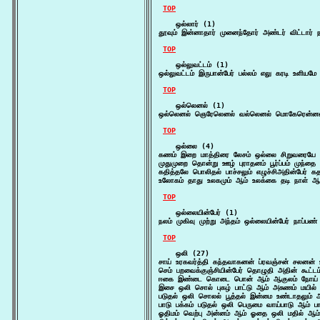
TOP
    ஒல்லார் (1)

தூவும் இன்னாதார் முனைந்தோர் அண்டர் விட்டார் ந
TOP
    ஒல்லுவட்டம் (1)

ஒல்லுவட்டம் இருபான்பேர் பல்லம் எலு கரடி உளிய
TOP
    ஒல்லெனல் (1)

ஒல்லெனல் ஞெரேலெனல் வல்லெனல் மொகேரென்னல
TOP
    ஒல்லை (4)

கணம் இறை மாத்திரை லேசம் ஒல்லை சிறுவரையே கா
முதுமுறை தொன்று ஊழ் புராதனம் பூர்ப்பம் முந்
கதித்தலே பொலிதல் பாச்சலும் எழுச்சிஅதின்பேர் 
உலோகம் தாது உலகமும் ஆம் உலக்கை தடி நாள் ஆ
TOP
    ஒல்லையின்பேர் (1)

நலம் முகிவு முற்று அந்தம் ஒல்லையின்பேர் நாப்ப
TOP
    ஒலி (27)

சாய் உரகவர்த்தி கந்தவாகனன் ப்ரவஞ்சன் சலன
செம் பறவைக்குஞ்சியின்பேர் தொழுதி அதின் கூட்ட
ஈகை இண்டை கொடை பொன் ஆம் ஆகுலம் நோய் ஒ
இசை ஒலி சொல் புகழ் பாட்டு ஆம் அசுணம் மயில் 
படுதல் ஒலி சொலல் பூத்தல் இன்மை உண்டாதலும் ஆம
பாடு பக்கம் படுதல் ஒலி பெருமை வாய்பாடு ஆம் ப
ஓதிமம் வெற்பு அன்னம் ஆம் ஓதை ஒலி மதில் ஆம்