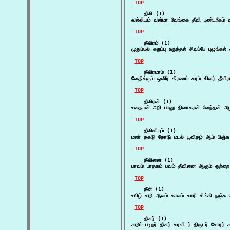
TOP
    தீவி (1)

வல்லியம் வன்மா வேங்கை தீவி புண்டரீகம்
TOP
    தீவிரம் (1)

முதும்பல் கறுப்பு உருத்தல் சிவப்பே புழுங
TOP
    தீவிரமாம் (1)

வேதிக்கும் ஒளிர் கிரணம் கரம் கிளர் தீ
TOP
    தீவிரன் (1)

உதையன் அரி பானு திவாகரன் வேந்தன் அழ
TOP
    தீவிளியும் (1)

மலர் தகடு தோடு மடல் பூவிதழ் ஆம் பிஞ்ச
TOP
    தீவினை (1)

பாவம் பாதகம் பவம் தீவினை ஆகும் ஒற்றை
TOP
    தீன் (1)

உமிழ் கடு ஆலம் காலம் காரி சிங்கி நஞ்
TOP
    தீனர் (1)

கடும் படிறர் தீனர் கரவிடர் திருடர் சோரர்