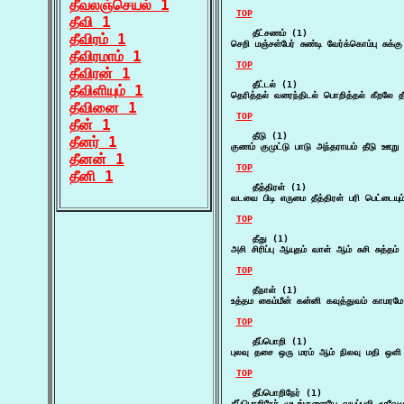
தீவலஞ்செயல் 1
TOP
தீவி 1
    தீட்சணம் (1)

தீவிரம் 1
செறி மஞ்சள்பேர் சுண்டி வேர்க்கொம்பு சுக
தீவிரமாம் 1
TOP
தீவிரன் 1
    தீட்டல் (1)

தீவிளியும் 1
தெரித்தல் வரைந்திடல் பொறித்தல் கீறலே 
தீவினை 1
TOP
தீன் 1
    தீடு (1)

தீனர் 1
குணம் குமுட்டு பாடு அந்தராயம் தீடு ஊற
தீனன் 1
TOP
தீனி 1
    தீத்திரள் (1)

வடவை பிடி எருமை தீத்திரள் பரி பெட்டையு
TOP
    தீது (1)

அசி சிரிப்பு ஆயுதம் வாள் ஆம் சுசி சுத்
TOP
    தீநாள் (1)

உத்தம கைம்மீன் கன்னி கவுத்துவம் காமரமே
TOP
    தீப்பொறி (1)

புலவு தசை ஒரு மரம் ஆம் நிலவு மதி ஒளி ஆ
TOP
    தீப்பொறிநேர் (1)

தீப்பொறிநேர் முடங்குளையே வயப்புலி மூவே