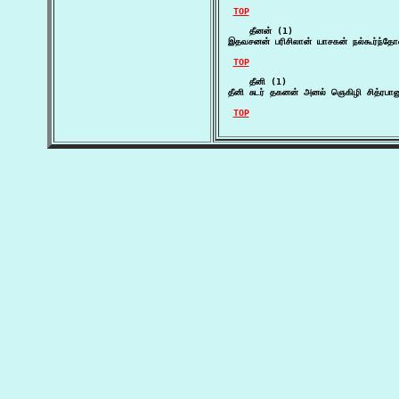
TOP
    தீனன் (1)

இதவசனன் பரிசிலான் யாசகன் நல்கூர்ந்தோன
TOP
    தீனி (1)

தீனி சுடர் தகனன் அனல் ஞெகிழி சித்ரபா
TOP