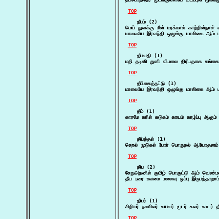
TOP
    தீபம் (2)

மெய் துளக்கு மீன் மரக்கால் காற்றின்நாள் 
மாலையே இரவந்தி ஒழுங்கு மாலிகை ஆம் மல்
TOP
    தீபவதி (1)

மதி தடினி துனி விமலை திரிபதகை கங்கை
TOP
    தீபிகைத்தட்டு (1)

மாலையே இரவந்தி ஒழுங்கு மாலிகை ஆம் மல்
TOP
    தீம் (1)

காரமே கரில் கடுகம் காயம் காழ்ப்பு ஆகும் 
TOP
    தீய்த்தல் (1)

செறல் முடுகல் போர் பொருதல் ஆயோதனம் து
TOP
    தீய (2)

சேறுஅதனில் குமிழ் பொகுட்டு ஆம் வெண்
தீய புரை உவமை மலைவு ஒப்பு இருபத்தாறாம்
TOP
    தீயர் (1)

சிறியர் நலமிலர் கயவர் மூடர் கலர் சுமடர் தீ
TOP