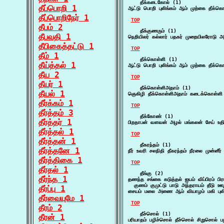
    தீக்கடைகோல் (1)

தீப்பொறி 1
ஆட்டு பொறி புலிங்கம் ஆம் முற்கை தீக்
தீப்பொறிநேர் 1
TOP
தீபம் 2
    தீக்குணரும் (1)

தீபவதி 1
நெறியிலர் கல்லார் பதகர் முறையிலரோடு அதம
தீபிகைத்தட்டு 1
TOP
தீம் 1
    தீக்கொள்ளி (1)

தீய்த்தல் 1
ஆட்டு பொறி புலிங்கம் ஆம் முற்கை தீக்
தீய 2
TOP
தீயர் 1
    தீக்கொள்ளிஅதாம் (1)

தீயல் 1
ஞெகிழி தீக்கொள்ளிஅதாம் கடைக்கொள்ளி ம
தீர்க்கம் 1
TOP
தீர்த்தம் 3
    தீக்கோண் (1)

தீர்த்தர் 1
பிறதாபன் வளவன் அழல் மங்கலன் சேய் உதிர
தீர்த்தல் 1
TOP
தீர்த்தன் 1
    தீகரந்தம் (1)

தீர்த்தனே 1
நீர் உவரி சலநிதி தீகரந்தம் நீரலை முன்ன
தீர்த்திகை 1
TOP
தீர்தல் 1
    தீங்கு (2)

தீர்ந்த 1
தணந்த சங்கை கடுத்தல் ஐயம் விப்பிரம் பிர
  குணம் குமுட்டு பாடு அந்தராயம் தீடு 
தீர்ப்பு 1
சையம் மலை அணை ஆம் வியாழம் மகி புலி 
தீர்வையுமே 1
TOP
தீரம் 2
    தீச்சொல் (1)

தீரன் 1
பரியாதம் பழிச்சொல் தீச்சொல் சிறுசொல் ப