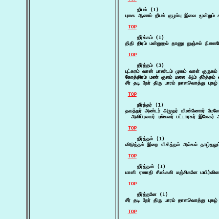
    தீயல் (1)

புகை ஆணம் தீயல் குழம்பு இவை மூன்றும் க
TOP
    தீர்க்கம் (1)

திதி திரம் மன்னுதல் தாணு துஞ்சல் நிலைபே
TOP
    தீர்த்தம் (3)

புட்கரம் வான் பாண்டம் முகம் வாள் குருகம் 
கோத்திரம் மண் குலம் மலை ஆம் தீர்த்தம் 
சீர் தடி நேர் திரு பாரம் தாளவொத்து புகழ்
TOP
    தீர்த்தர் (1)

தவத்தர் அண்டர் அமுதர் விண்ணோர் மேலோர்
  அவிப்புலவர் புங்கவர் பட்டாரகர் இலேகர
TOP
    தீர்த்தல் (1)

விடுத்தல் இறை விசித்தல் அல்கல் தாழ்தலும
TOP
    தீர்த்தன் (1)

மானி ஏனாதி சீமங்கலி மஞ்சிகனே மயிர்வின
TOP
    தீர்த்தனே (1)

சீர் தடி நேர் திரு பாரம் தாளவொத்து புகழ்
TOP