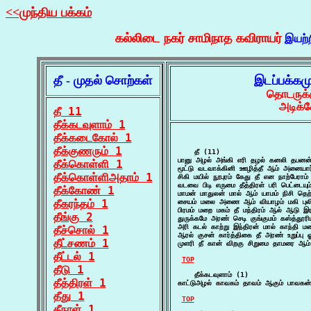
<<முந்திய பக்கம்
கல்லிடை நகர் சாமிநாத கவிராயர்
இயற்
தீ - முதல் சொற்கள்
இடப்பக்கம
தொடருக்க
அடிக்க
தீ 11
தீக்கடவுளாம் 1
தீக்கடைகோல் 1
தீக்குணரும் 1
    தீ (11)

பானு அழல் அங்கி எரி தழல் கனலி தபனன்
தீக்கொள்ளி 1
மூட்டு வடவாக்கினி ஊழித்தீ ஆம் அனையா
தீக்கொள்ளிஅதாம் 1
சிகி மயில் நூபுரம் கேது தீ என நாற்பேராம
வடவை பிடி எருமை தீத்திரள் பரி பெட்டையு
தீக்கோண் 1
மாமன் மாதுலன் மால் ஆம் யாமம் நிசி தெற
தீகரந்தம் 1
சையம் மலை அணை ஆம் வியாழம் மகி புலி 
பிரமம் மறை மகம் தீ மந்திரம் ஆல் ஆடு இ
தீங்கு 2
துருக்கமே அரண் செடி குங்குமம் கஸ்த்தூ
அரி கடல் காற்று இந்திரன் மால் காந்தி 
தீச்சொல் 1
ஆரல் குசன் கார்த்திகை தீ அரண் உறுப்பு ஓ
தீட்சணம் 1
முளரி தீ கான் விறகு சிறுமை தாமரை ஆம
தீட்டல் 1
TOP
தீடு 1
    தீக்கடவுளாம் (1)

தீத்திரள் 1
காட்டுஅழல் காவகம் தாவம் ஆகும் பாவகன்
தீது 1
TOP
தீநாள் 1