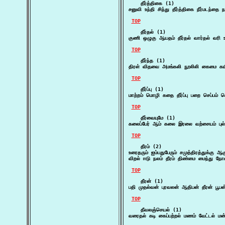
    தீர்த்திகை (1)

சனுவி உந்தி சிந்து தீர்த்திகை நீர்மடந்
TOP
    தீர்தல் (1)

குணி ஒழுகு ஆயதம் தீர்தல் வார்தல் வரி உ
TOP
    தீர்ந்த (1)

திரள் விதவை அமங்கலி நூலிலி கைமை கயி
TOP
    தீர்ப்பு (1)

மாற்றம் மொழி கதை தீர்ப்பு பறை செப்பம்
TOP
    தீர்வையுமே (1)

கலைப்பேர் ஆம் கலை இரலை வற்சையம் புல்வா
TOP
    தீரம் (2)

உரைதரும் ஐம்பதுபேரும் சமுத்திரத்துக்கு ஆ
விறல் ஈடு நலம் தீரம் திண்மை மைந்து ந
TOP
    தீரன் (1)

பதி முதல்வன் புரவலன் ஆதிபன் தீரன் பூ
TOP
    தீவலஞ்செயல் (1)

வரைதல் கடி கைப்பற்றல் மணம் வேட்டல் ம