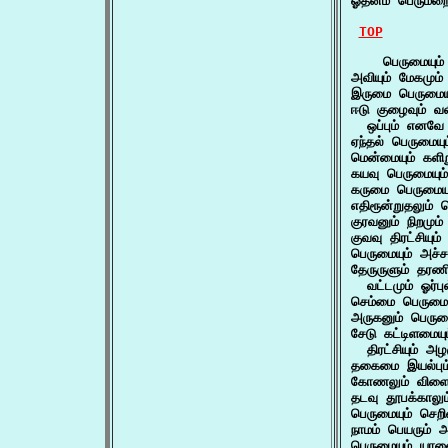
ஓதனம் பெருமறைய
TOP
    பெருமையும்
அவியும் மேகமும்
இருமை பெருமையு
ஈடு குழைவும் வலி
  ஒப்பும் எனவே
ஏந்தல் பெருமையு
மென்மையும் களிற
கயவு பெருமையும
கருமை பெருமையும
எதிரூன்றுதலும் ப
குரவனும் நிறமும
குவவு திரட்சியும
பெருமையும் அச்
தேருருளும் தரணிய
  வட்டமும் ஓர்ப
செம்மை பெருமையு
அருகனும் பெருமை
சேடு கட்டிளமையும
  திரட்சியும் அழ
தகைமை இயல்பும்
கோணலும் விளையு
தடவு தூபக்காலு
பெருமையும் செறி
நாமம் பெயரும் அ
பெருமையும் யான