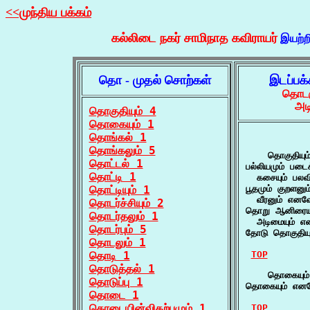
<<முந்திய பக்கம்
கல்லிடை நகர் சாமிநாத கவிராயர்
இயற்ற
தொ - முதல் சொற்கள்
இடப்பக
தொடரு
அட
தொகுதியும் 4
தொகையும் 1
தொங்கல் 1
தொங்கலும் 5
    தொகுதியும்
தொட்டல் 1
பல்லியமும் படைக
தொட்டி 1
  கசையும் பலவ
தொட்டியும் 1
பூதமும் குறளனும்
  வீரனும் எனவ
தொடர்ச்சியும் 2
தொறு ஆனிரையும
தொடர்தலும் 1
  அடிமையும் 
தொடர்பும் 5
தோடு தொகுதியும
தொடலும் 1
தொடி 1
TOP
தொடுத்தல் 1
    தொகையும்
தொடுப்பு 1
தொகையும் எனவ
தொடை 1
தொடையின்விகற்பமும் 1
TOP