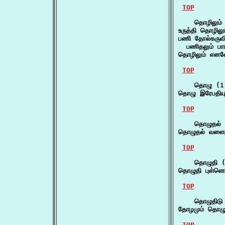
TOP
    தொழிலும் 
உருத்தி தொழிலு
பணி தோல்கருவிய
  பணிதலும் பாம
தொழிலும் எனவே
TOP
    தொழு (1)
தொழு இரேபதியு
TOP
    தொழுதல் 
தொழுதல் வளைதல
TOP
    தொழுதி (
தொழுதி புள்ளொல
TOP
    தொழுதிடு 
தோழமும் தொழுத
TOP