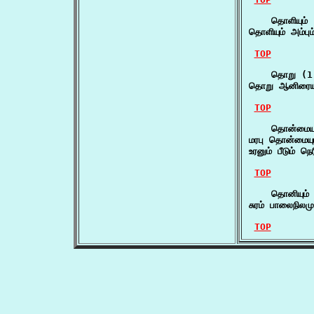
    தொளியும் 
தொளியும் அம்பும
TOP
    தொறு (1)
தொறு ஆனிரையும
TOP
    தொன்மையும
மரபு தொன்மையு
உரனும் பீடும் ந
TOP
    தொனியும் 
சுரம் பாலைநிலம
TOP