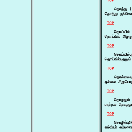
TOP
    தொத்து (
தொத்து பூங்கொ
TOP
    தொய்யில் 
தொய்யில் அழகும
TOP
    தொய்யில்பு
தொய்யில்புதலும
TOP
    தொல்லையும
ஒல்லை சிறுபொழ
TOP
    தொழலும் 
பரத்தல் தொழலும
TOP
    தொழில்புரி
கம்மியர் கம்மாள