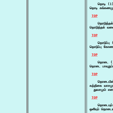
    தொடி (1)
தொடி கங்கணமும
TOP
    தொடுத்தல்
தொடுத்தல் வளைத
TOP
    தொடுப்பு (
தொடுப்பு கோணல
TOP
    தொடை (1
தொடை பாவுறுப்
TOP
    தொடையின்வ
கத்திகை வாசமும
  துவசமும் எ
TOP
    தொடையும்
ஒளியும் தொடையு