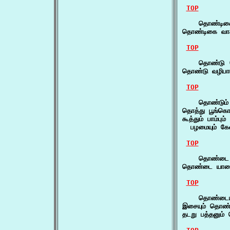
TOP
    தொண்டிகை
தொண்டிகை வாச
TOP
    தொண்டு (
தொண்டு வழிபாடு
TOP
    தொண்டும் 
தொத்து பூங்கொ
கூத்தும் பாம்பும
  பழமையும் கே
TOP
    தொண்டை 
தொண்டை யானைத்
TOP
    தொண்டையு
இசையும் தொண்ட
தடறு பத்தனும்