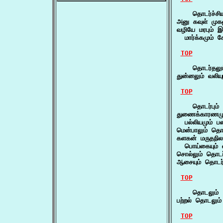
    தொடர்ச்சியு
அனு கவுள் முகன
வழியே மரபும் இட
  மார்க்கமும் ச
TOP
    தொடர்தலும
துன்னலும் வலிய
TOP
    தொடர்பும் 
துணைக்காரணமும்
  பல்லியமும் ப
மென்பாலும் தொட
களகன் மருதநிலமு
  பொய்கையும் 
சொல்லும் தொடர
ஆசையும் தொடர்ப
TOP
    தொடலும் 
பற்றல் தொடலும
TOP