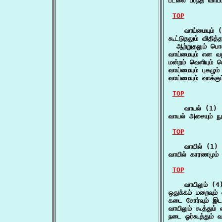
படலை பரந்த வாய்ப
TOP
    வாய்மையும் (
கூட்டுதலும் விதித்த
  ஆற்றுதலும் பொற
வாய்மையும் என வ
மன்றம் வெளியும் ப
வாய்மையும் புகழும
வாய்மையும் வாக்கும
TOP
    வாயல் (1)

வாயல் அசையும் நு
TOP
    வாயில் (1)

வாயில் காரணமும் 
TOP
    வாயிலும் (4)
ஒதுக்கம் மறைவும் 
கடை சோர்வும் இடமு
வாயிலும் கூத்தும்
நடை ஓர்கூத்தும் வ