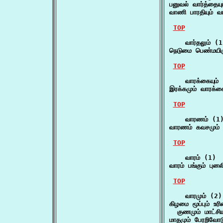
பனுவல் வார்த்தையு
வாணி பாரதியும் வா
TOP
    வார்தலும் (1
நெடுமை பெண்மயிரு
TOP
    வாரக்கையும் 
இரக்கமும் வாரக்க
TOP
    வாரணம் (1)
வாரணம் கவசமும் க
TOP
    வாரம் (1)

வாரம் பங்கும் புன
TOP
    வாரமும் (2)

கிழமை மூப்பும் உரிம
  குணமும் மாட்சிய
மாதமும் பேரறிவோட