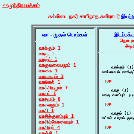
<<முந்திய பக்கம்
கல்லிடை நகர் சாமிநாத கவிராயர்
இயற்ற
வா - முதல் சொற்கள்
இடப்பக்
தொடருக
அடி
வாக்கும் 1
வாகு 1
வாகும் 1
வாகுவலையமும் 1
    வாக்கும் (1)

வாகை 1
வாய்மையும் வாக்கும
வாகையும் 3
TOP
வாங்கல் 1
வாச்சியமும் 7
    வாகு (1)

வாசம் 1
வாகு வனப்பும் புய
வாசமும் 8
வாசவனும் 1
TOP
வாசி 1
    வாகும் (1)

வாசிக்குளம்பும் 1
கட்கம் வாகும் மூல
வாசிக்கோவையும் 1
வாசியும் 4
TOP
வாஞ்சி 1