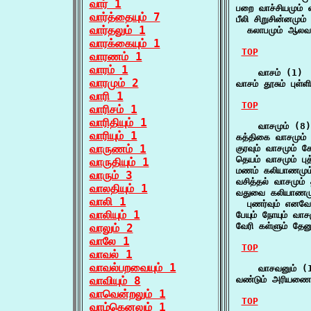
வார் 1
பறை வாச்சியமும் வ
வார்த்தையும் 7
பீலி சிறுசின்னமும்
வார்தலும் 1
  கலாபமும் ஆலவட
வாரக்கையும் 1
TOP
வாரணம் 1
வாரம் 1
    வாசம் (1)

வாரமும் 2
வாசம் தூசும் புள்ள
வாரி 1
TOP
வாரிசம் 1
வாரிதியும் 1
    வாசமும் (8)

வாரியும் 1
கத்திகை வாசமும்
வாருணம் 1
குரவும் வாசமும் 
தெயம் வாசமும் பு
வாருதியும் 1
மணம் கலியாணமும் 
வாரும் 3
வசித்தல் வாசமும்
வாலதியும் 1
வதுவை கலியாணமும்
வாலி 1
  புணர்வும் எனவே
வாலியும் 1
பேயும் நோயும் வாச
வேரி கள்ளும் தேன
வாலும் 2
வாலே 1
TOP
வாவல் 1
வாவல்பறவையும் 1
    வாசவனும் (1
வாவியும் 8
வண்டும் அரியணைய
வாவென்றலும் 1
TOP
வாழ்கெனலும் 1