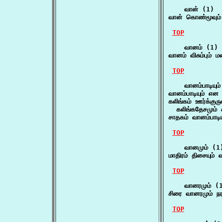
    வான் (1)

வான் கொண்மூவும்
TOP
    வானம் (1)

வானம் விசும்பும் ம
TOP
    வானம்பாடியும்
வானம்பாடியும் எ
கலிங்கம் ஊர்க்குருவ
  கலிங்கதேசமும் 
சாதகம் வானம்பாடியு
TOP
    வானமும் (1)
மாதிரம் திசையும் வ
TOP
    வானரமும் (1
சிரை வானரமும் நர
TOP