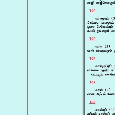
வாழி வாழ்கெனலும
TOP
    வாழையும் (3
அரம்பை வாழையும்
ஓசை பேரொலியும் 
கதலி துவசமும் வா
TOP
    வாள் (1)

வாள் கரவாளமும் ஒ
TOP
    வாள்முட்டும் 
பாலிகை உதடும் பட்ட
  வட்டமும் எனவே
TOP
    வாளி (1)

வாளி அம்பும் சோண
TOP
    வாளியும் (1)

சங்கும் வாளியும் 