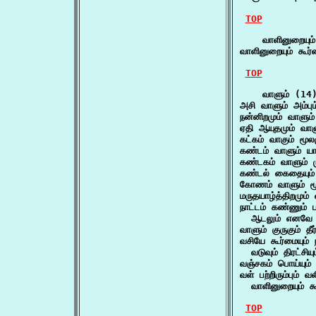
TOP
    வாளினுறையும்
வாளினுறையும் கூர்
TOP
    வாளும் (14)
அசி வாளும் அம்பும்
நன்னிறமும் வாளும் 
ஏதி ஆயுதமும் வாள
கட்கம் வாகும் மூல
கண்டம் வாளும் ய
கண்டகம் வாளும் ம
கண்டல் கைதையும்
கோணம் வாளும் மூக
மருதயாழ்த்திறமும்
நாட்டம் கண்ணும் ப
  ஆடலும் எனவே 
வாளும் குருகும் தீ
வசியே கூர்மையும் நட
  வடுவும் திரட்சியு
வஞ்சகம் பொய்யும்
வள் பற்றிரும்பும் வல
  வாளினுறையும் கூ
TOP