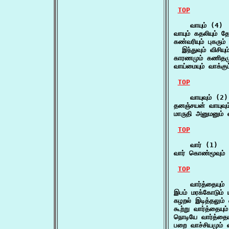
TOP
    வாயும் (4)

வாயும் கதலியும் த
கண்வரியும் புகரும் 
  இந்துவும் விசியு
காரணமும் கணிதமும
வாய்மையும் வாக்கும
TOP
    வாயுவும் (2)

தனஞ்சயன் வாயுவும்
மாருதி அனுமனும் வ
TOP
    வார் (1)

வார் கொண்மூவும் ந
TOP
    வார்த்தையும் 
இபம் மரக்கோடும் 
கழறல் இடித்தலும் 
கூற்று வார்த்தையும
நொடியே வார்த்தைய
பறை வாச்சியமும் வ