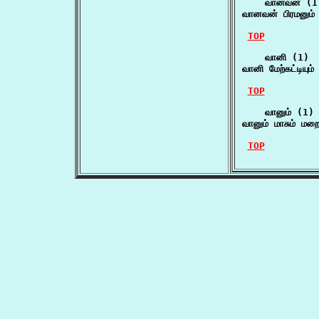
    வானவன் (1)
வானவன் பிரமனும் 
TOP
    வானி (1)

வானி மேற்கட்டியும்
TOP
    வானும் (1)

வானும் மாசும் மறை
TOP