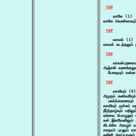
TOP
    வாலே (1)

வாலே வெண்மையும் 
TOP
    வாவல் (1)

வாவல் கடத்தலும் ந
TOP
    வாவல்பறவையு
அஞ்சலி வணங்கலும்
  பேதையும் என்ன
TOP
    வாவியும் (8)

அழகும் கண்வரியும் 
  மலர்க்கணையும்
வாவியும் மூச்சும் 
நீர்த்தாழ்வும் மதில
ஏல்வை பொழுதும் வ
கள் இளவேனிலும் வ
கிடங்கே அகழும் வ
சலதரம் புயலும் வா
நளினி செய்யாளும்