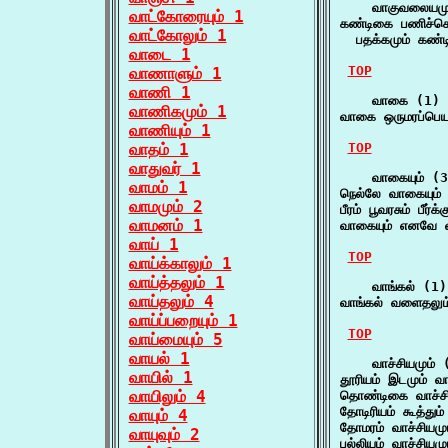
    வாகுவலையமும
வாட்கோரையும் 1
கண்டிகை பணிச்செப
வாட்கோலும் 1
  பதக்கமும் கண்ட
வாடை 1
TOP
வாணாளும் 1
வாணி 1
    வாகை (1)

வாணிகமும் 1
வாகை ஒருமரப்பெய
வாணியும் 1
வாதம் 1
TOP
வாதுவர் 1
    வாகையும் (3
வாமம் 1
நெல்லே வாகையும் 
வாமமும் 2
பீரம் பூவரசும் பீர்
வாமனம் 1
வாகையும் எனவே வ
வாய் 1
TOP
வாய்க்காலும் 1
வாய்த்தலும் 1
    வாங்கல் (1)

வாய்தலும் 4
வாங்கல் வளைதலும்
வாய்ப்பறையும் 1
TOP
வாய்மையும் 5
வாயல் 1
    வாச்சியமும் (
வாயில் 1
தூரியம் இடமும் வா
வாயிலும் 4
தொண்டிகை வாச்சி
தோடிரியம் கூத்தும
வாயும் 4
தோமரம் வாச்சியமு
வாயுவும் 2
பல்லியம் வாச்சியமும