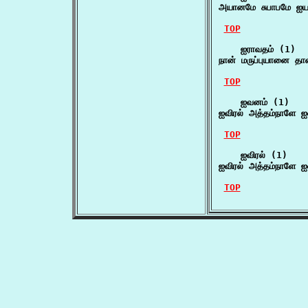
அயானமே சுபாபமே ஐ
TOP
    ஐராவதம் (1)

நான் மருப்புயானை தா
TOP
    ஐவனம் (1)

ஐவிரல் அத்தம்நாளே 
TOP
    ஐவிரல் (1)

ஐவிரல் அத்தம்நாளே 
TOP