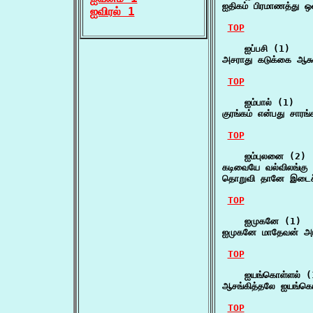
ஐதிகம் பிரமாணத்து ஒ
ஐவிரல் 1
TOP
    ஐப்பசி (1)

அசராது கடுக்கை ஆசுவீ
TOP
    ஐம்பால் (1)

குரங்கம் என்பது சாரங்
TOP
    ஐம்புலனை (2)

கடிவையே வல்விலங்கு 
தொறுவி தானே இடைச்ச
TOP
    ஐமுகனே (1)

ஐமுகனே மாதேவன் அம
TOP
    ஐயங்கொள்ளல் (1
ஆசங்கித்தலே ஐயங்க
TOP