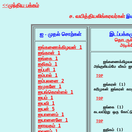
<<முந்திய பக்கம்
ச. வயித்தியலிங்கரவர்கள்
இய
ஐ - முதல் சொற்கள்
இடப்பக்க
தொடருக்
அடிக்
ஐங்கணைக்கிழவன் 1
ஐங்கரன் 1
ஐங்கை 1
    ஐங்கணைக்கிழவன
ஐதிகம் 1
அங்குலியம்மே வீகம்
ஐப்பசி 1
ஐம்பால் 1
TOP
ஐம்புலனை 2
    ஐங்கரன் (1)

ஐமுகனே 1
கரிமுகன் ஐங்கரன் கார
ஐயங்கொள்ளல் 1
ஐயம் 1
TOP
ஐயவி 1
    ஐங்கை (1)

ஐயன் 5
கடவயிற்று ஒரு கோட்
ஐயானனம் 1
ஐயானனனே 1
TOP
ஐராவதம் 1
    ஐதிகம் (1)

ஐவனம் 1