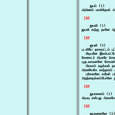
    ஐயம் (1)

அயிணம் மான்தோல் அய
TOP
    ஐயவி (1)

ஐயவி கடுகு தானே ஆ
TOP
    ஐயன் (5)

புடவியே தாலவட்டம் ப
  மிடியனே இலம்பாட்ட
சேணாடர் அமரரே செண்
புருடவாகனனே சோமன்
  பிரகசம் உருக்கன் நா
அரணியமே காந்தாரம் அர
  பரிசனனே சமீரன் ப
அறத்தைக்காப்போனே ஐ
TOP
    ஐயானனம் (1)

அயவு என்பது அகலமே
TOP
    ஐயானனனே (1)