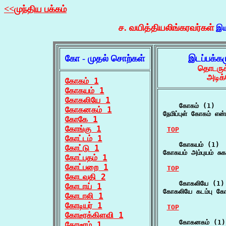
<<முந்திய பக்கம்
ச. வயித்தியலிங்கரவர்கள்
இய
கோ - முதல் சொற்கள்
இடப்பக்க
தொடருக்
அடிக்
கோகம் 1
கோகயம் 1
கோகலியே 1
    கோகம் (1)

கோகனகம் 1
நேமிப்புள் கோகம் என
கோகே 1
கோங்கு 1
TOP
கோட்டம் 1
    கோகயம் (1)

கோட்டு 1
கோகயம் அம்புயம் சு
கோட்பதம் 1
கோட்பறை 1
TOP
கோடவதி 2
    கோகலியே (1)

கோடாய் 1
கோகலியே கடம்பு கோ
கோடாலி 1
கோடியர் 1
TOP
கோடீரக்கிளவி 1
    கோகனகம் (1)

கோடீரம் 1