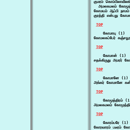
குமரம் கொம்பிலாவில
  அமலகமலம் கோமூத்
கோமயம் ஆப்பி நாமம்
குரத்தி என்பது கோமாட
TOP
    கோமாயு (1)

கோமலகப்பேர் கஞ்சநூ
TOP
    கோமான் (1)

சதக்கிருது அமரர் 
TOP
    கோமானே (1)

அங்கர் கோமானே கன்ன
TOP
    கோமூத்திரம் (1)
அமலகமலம் கோமூத்தி
TOP
    கோரம்பரே (1)

கோரவாரம் படீரம் கோ