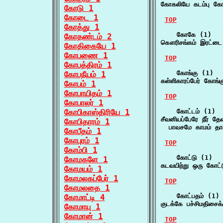
கோகலியே கடம்பு கோ
கோடு 1
கோடை 1
TOP
கோத்து 1
    கோகே (1)

கோதண்டம் 2
கௌரிசங்கம் இரட்ட
கோதிகையே 1
கோபணை 1
TOP
கோபத்திரம் 1
    கோங்கு (1)

கோபநீயம் 1
கள்ளிகாரப்பேர் கோங்
கோபம் 1
கோபாயிதம் 1
TOP
கோபாலர் 1
கோபிகாஸ்திரியே 1
    கோட்டம் (1)

சீவனியப்பேரே நீர் தேவ
கோபிதாரம் 1
  பாவசமே காமம் தான
கோபீதம் 1
கோபுரம் 1
TOP
கோம்பி 1
    கோட்டு (1)

கோமகளே 1
கடவயிற்று ஒரு கோட்
கோமயம் 1
கோமலகப்பேர் 1
TOP
கோமலதை 1
    கோட்பதம் (1)

கோமாட்டி 4
குடக்கே பச்சிமதிசைக
கோமாயு 1
கோமான் 1
TOP