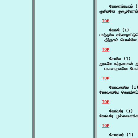
    கோலாங்கூலம் (
குலீனனே குலமுளோன் 
TOP
    கோலி (1)

பாத்தமே எல்லாநாட்டு
  தீத்தகம் பொன்னே 
TOP
    கோலே (1)

தூகமே கந்தவாகன் தூ
  பாகசாதனனே போக
TOP
    கோவணமே (1)
கோவணமே கெளபீனம்
TOP
    கோவரே (1)

கோவரே முல்லைமாக்கள
TOP
    கோவலர் (1)
