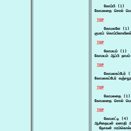
    கோம்பி (1)

கோமலதை சொல் மென்
TOP
    கோமகளே (1)

குமரம் கொம்பிலாவி
TOP
    கோமயம் (1)

கோமயம் ஆப்பி நாமம்
TOP
    கோமலகப்பேர் (1
கோமலகப்பேர் கஞ்சநூ
TOP
    கோமலதை (1)

கோமலதை சொல் மென்
TOP
    கோமாட்டி (4)

ஆசிதையன் ஏனாதி ஆச
  நேசகன் ஈரம்கொல்