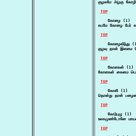
குழகமே அழகு கோழிவ
TOP
    கோழை (1)

கபமே கோழை பேர் காப்
TOP
    கோழைவிந்து (1
குழவு தான் இளமை க
TOP
    கோளகன் (1)

கோளகன் கைமை பெற்ற
TOP
    கோளி (1)

தொன்று தான் பழைம
TOP
    கோற்புழு (1)

உலகமுண்டோனே மாயன்
TOP