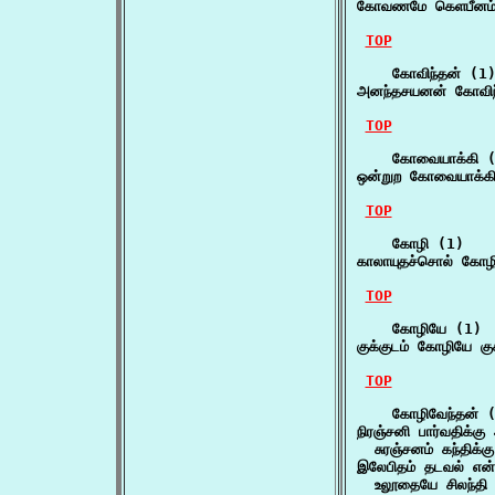
கோவணமே கெளபீனம்
TOP
    கோவிந்தன் (1)
அனந்தசயனன் கோவிந்
TOP
    கோவையாக்கி (
ஒன்றுற கோவையாக்கி 
TOP
    கோழி (1)

காலாயுதச்சொல் கோழ
TOP
    கோழியே (1)

குக்குடம் கோழியே கு
TOP
    கோழிவேந்தன் (
நிரஞ்சனி பார்வதிக்க
  சுரஞ்சனம் கந்திக்க
இலேபிதம் தடவல் என்
  உலூதையே சிலந்தி 