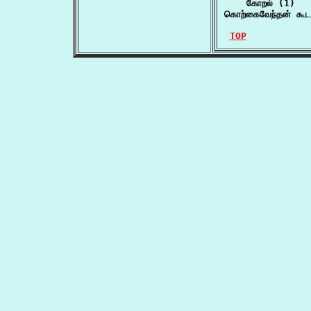
    கோறல் (1)

கொற்கைவேந்தன் கூ
TOP