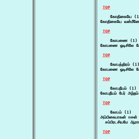
TOP
    கோதிகையே (1)
கோதிகையே வன்மீனே 
TOP
    கோபணை (1)

கோபணை ஒடிசிலே கோப
TOP
    கோபத்திரம் (1)
கோபணை ஒடிசிலே கோப
TOP
    கோபநீயம் (1)

கோபநீயம் பேர் அற்றம
TOP
    கோபம் (1)

அம்பிகைபாகன் ஈசன்
  சம்பிரடசியமே ஆராய்
TOP