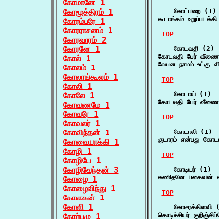
கோமானே 1
கோமூத்திரம் 1
    கோட்பறை (1)

கூடாங்கம் உறுப்படக்
கோரம்பரே 1
கோரராசனம் 1
TOP
கோரவாரம் 2
கோரனே 1
    கோடவதி (2)

கோடவதி பேர் வீணை
கோல் 1
வேபன நாமம் உட்கு 
கோலம் 1
கோலாங்கூலம் 1
TOP
கோலி 1
    கோடாய் (1)

கோலே 1
கோடவதி பேர் வீணை
கோவணமே 1
கோவரே 1
TOP
கோவலர் 1
கோவிந்தன் 1
    கோடாலி (1)

குடாரம் என்பது கோட
கோவையாக்கி 1
கோழி 1
TOP
கோழியே 1
கோழிவேந்தன் 3
    கோடியர் (1)

கணிதனே பகைவன் கண
கோழை 1
கோழைவிந்து 1
TOP
கோளகன் 1
கோளி 1
    கோடீரக்கிளவி (
கொடிச்சியர் குறிஞ்ச
கோற்புழு 1