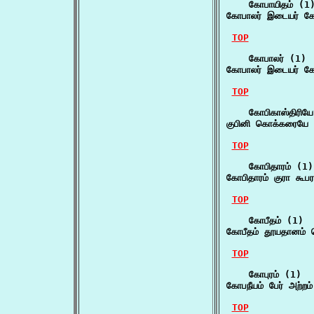
    கோபாயிதம் (1)
கோபாலர் இடையர் கோப
TOP
    கோபாலர் (1)

கோபாலர் இடையர் கோப
TOP
    கோபிகாஸ்திரியே
குபினி கொக்கரையே க
TOP
    கோபிதாரம் (1)

கோபிதாரம் குரா கூபரங
TOP
    கோபீதம் (1)

கோபீதம் தூயதானம் க
TOP
    கோபுரம் (1)

கோபநீயம் பேர் அற்றம
TOP