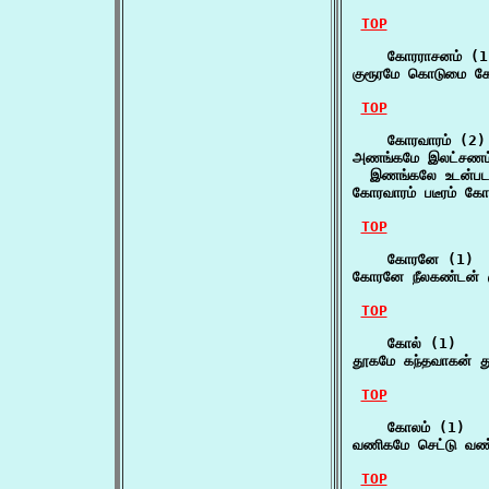
TOP
    கோரராசனம் (1)
குரூரமே கொடுமை க
TOP
    கோரவாரம் (2)

அணங்கமே இலட்சணம்
  இணங்கலே உடன்படல்
கோரவாரம் படீரம் கோ
TOP
    கோரனே (1)

கோரனே நீலகண்டன் 
TOP
    கோல் (1)

தூகமே கந்தவாகன் த
TOP
    கோலம் (1)

வணிகமே செட்டு வண
TOP