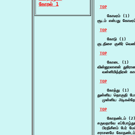
கோறல் 1
TOP
    கோடீரம் (1)

சூடம் என்பது கோடீர
TOP
    கோடு (1)

குடதிசை குளிர் வெ
TOP
    கோடை (1)

வின்னூலாளன் துரோண
  வன்னிமித்திரன் 
TOP
    கோத்து (1)

துன்னிய தொகுதி ப
  முன்னிய அடிகள்தோ
TOP
    கோதண்டம் (2)
சருவதாவே எப்போழ்தும
  பிரதிசீனம் பேர் மே
சராசனமே கோதண்டம் 