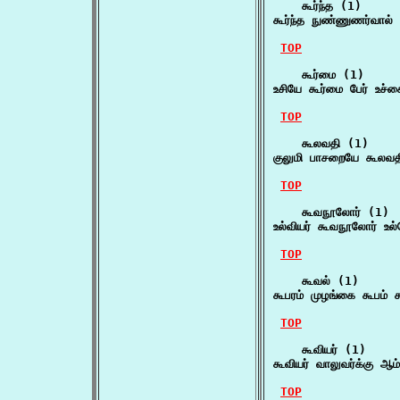
    கூர்ந்த (1)

கூர்ந்த நுண்ணுணர்வால்
TOP
    கூர்மை (1)

உசியே கூர்மை பேர் உச்ச
TOP
    கூலவதி (1)

குலுமி பாசறையே கூலவதி
TOP
    கூவநூலோர் (1)

உல்வியர் கூவநூலோர் உல
TOP
    கூவல் (1)

கூபரம் முழங்கை கூபம்
TOP
    கூவியர் (1)

கூவியர் வாலுவர்க்கு ஆ
TOP