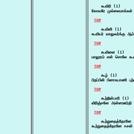
    கூவிரி (1)

கோவரே முல்லைமாக்கள் க
TOP
    கூவிளி (1)

கூவியர் வாலுவர்க்கு ஆ
TOP
    கூவிளை (1)

மாலூரம் என் சொலே க
TOP
    கூழ் (1)

பிறப்பிலி பினாகபாணி புற
TOP
    கூற்றின்பாரி (1)

விரிஞ்சனே அன்னஊர்தி வ
TOP
    கூற்றுதைத்தோனே 
கூற்றுதைத்தோனே ஈசன்