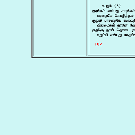
    கூறும் (3)

குரங்கம் என்பது சாரங்கம்
  வரன்றலே கொழித்தல் ந
குலுமி பாசறையே கூலவதி 
  விலைமகள் தானே வேச
குறங்கு தான் தொடை குறு
  எறும்பி என்பது மாதங
TOP