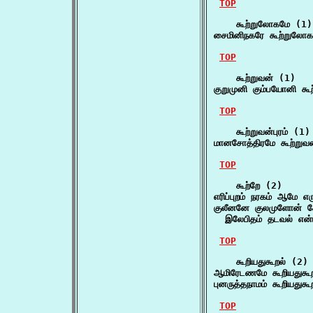
TOP
    கூற்றுலோகமே (1)

சைமினிநகரே கூற்றுலோ
TOP
    கூற்றுவன் (1)

குறுமுனி கும்பயோனி க
TOP
    கூற்றுவன்புரம் (1)

மானசோத்திரமே கூற்றுவ
TOP
    கூற்றே (2)

எரிப்புறம் நரகம் ஆமே 
குலீனனே குலமுளோன் கோல
  இலேபிதம் தடவல் என்
TOP
    கூறியதுகூறல் (2)

ஆமிரேடணமே கூறியதுகூ
புனருத்தநாமம் கூறியதுகூ
TOP