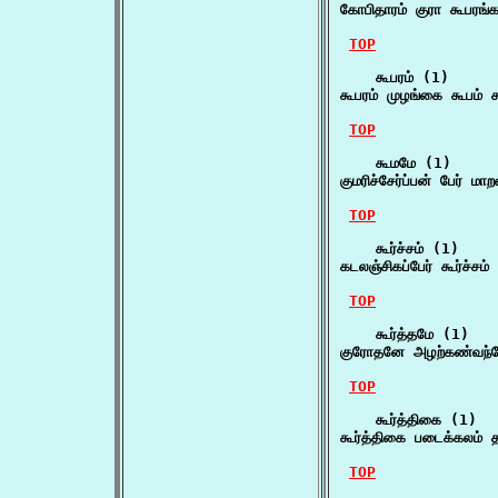
கோபிதாரம் குரா கூபரங்க
TOP
    கூபரம் (1)

கூபரம் முழங்கை கூபம்
TOP
    கூமமே (1)

குமரிச்சேர்ப்பன் பேர் ம
TOP
    கூர்ச்சம் (1)

கடலஞ்சிகப்பேர் கூர்ச்சம
TOP
    கூர்த்தமே (1)

குரோதனே அழற்கண்வந்தோ
TOP
    கூர்த்திகை (1)

கூர்த்திகை படைக்கலம் 
TOP