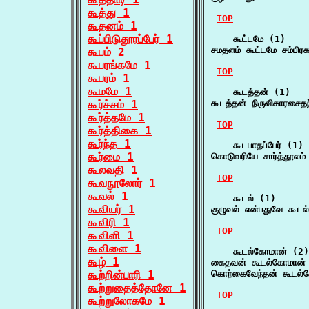
கூத்து 1
TOP
கூதனம் 1
கூப்பிடுதூரப்பேர் 1
    கூட்டமே (1)

சமதளம் கூட்டமே சம்பிர
கூபம் 2
கூபரங்கமே 1
TOP
கூபரம் 1
கூமமே 1
    கூடத்தன் (1)

கூர்ச்சம் 1
கூடத்தன் நிருவிகாரசை
கூர்த்தமே 1
TOP
கூர்த்திகை 1
கூர்ந்த 1
    கூடபாதப்பேர் (1)

கூர்மை 1
கொடுவரியே சார்த்தூலம் 
கூலவதி 1
TOP
கூவநூலோர் 1
கூவல் 1
    கூடல் (1)

கூவியர் 1
குழுவல் என்பதுவே கூட
கூவிரி 1
TOP
கூவிளி 1
கூவிளை 1
    கூடல்கோமான் (2)

கூழ் 1
கைதவன் கூடல்கோமான
கூற்றின்பாரி 1
கொற்கைவேந்தன் கூடல
கூற்றுதைத்தோனே 1
TOP
கூற்றுலோகமே 1