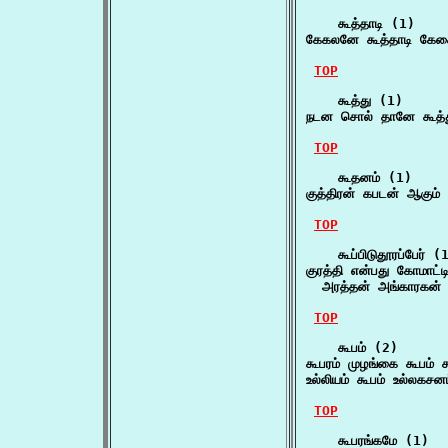
    கூத்தாடி (1)

கேகலனே கூத்தாடி கேகை
TOP
    கூத்து (1)

நடன சொல் தானே கூத்து
TOP
    கூதனம் (1)

குத்திரன் கபடன் ஆகும
TOP
    கூப்பிடுதூரப்பேர் (1
குரத்தி என்பது கோமாட்டி 
  அரத்தன் அங்காரகன் 
TOP
    கூபம் (2)

கூபரம் முழங்கை கூபம்
உல்லியம் கூபம் உல்லகசனம
TOP
    கூபரங்கமே (1)
