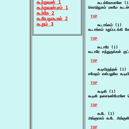
கூற்றுவன் 1
    கூடல்கோமானே (1)
கூற்றுவன்புரம் 1
கொடுநுகம் மகமே கூடல்க
கூற்றே 2
TOP
கூறியதுகூறல் 2
கூறும் 3
    கூடாங்கம் (1)

கூடாங்கம் உறுப்படக்கி
TOP
    கூடாரே (1)

கூடாரே சத்துருக்கள் கு
TOP
    கூடியிருத்தல் (1)

சமேதம் என்பதுவே கூடி
TOP
    கூடிலி (1)

கூடிலி தசைஉண்போனே கொ
TOP
    கூடே (1)

அங்குரகம் கூடே அங்குலித்
TOP