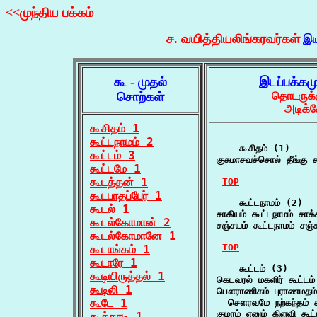
<<முந்திய பக்கம்
ச. வயித்தியலிங்கரவர்கள்
இய
கூ - முதல்
இடப்பக்கம
சொற்கள்
தொடருக்க
அடிக்க
கூசிதம் 1
கூட்டநாமம் 2
    கூசிதம் (1)

கூட்டம் 3
குசுமாசவச்சொல் தீங்கு கூ
கூட்டமே 1
கூடத்தன் 1
TOP
கூடபாதப்பேர் 1
    கூட்டநாமம் (2)

கூடல் 1
சாகியம் கூட்டநாமம் சா
கூடல்கோமான் 2
சஞ்சயம் கூட்டநாமம் சஞ
கூடல்கோமானே 1
TOP
கூடாங்கம் 1
கூடாரே 1
    கூட்டம் (3)

கூடியிருத்தல் 1
கெடவரல் மகளிர் கூட்டம
கூடிலி 1
பௌராணிகம் புராணமதம் பர
கூடே 1
  சௌரவமே நற்கந்தம் ச
குழாம் எனும் கிளவி கூ
கூத்தாடி 1