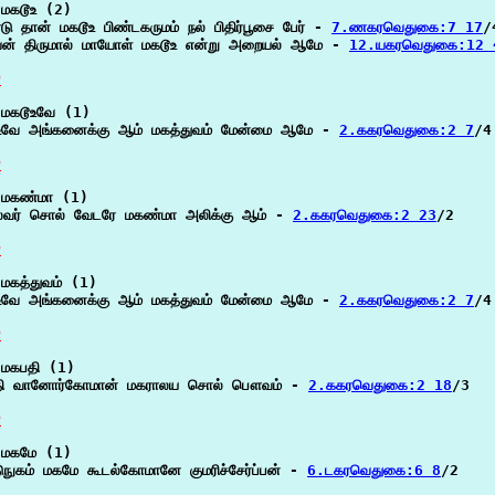
மகடூஉ (2)

டு தான் மகடூஉ பிண்டகருமம் நல் பிதிர்பூசை பேர் - 
7.ணகரவெதுகை:7 17
/4
ன் திருமால் மாயோள் மகடூஉ என்று அறையல் ஆமே - 
12.யகரவெதுகை:12 
P
மகடூஉவே (1)

உவே அங்கனைக்கு ஆம் மகத்துவம் மேன்மை ஆமே - 
2.ககரவெதுகை:2 7
/4

P
மகண்மா (1)

லவர் சொல் வேடரே மகண்மா அலிக்கு ஆம் - 
2.ககரவெதுகை:2 23
/2

P
மகத்துவம் (1)

உவே அங்கனைக்கு ஆம் மகத்துவம் மேன்மை ஆமே - 
2.ககரவெதுகை:2 7
/4

P
மகபதி (1)

தி வானோர்கோமான் மகராலய சொல் பௌவம் - 
2.ககரவெதுகை:2 18
/3

P
மகமே (1)

நுகம் மகமே கூடல்கோமானே குமரிச்சேர்ப்பன் - 
6.டகரவெதுகை:6 8
/2
