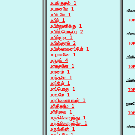
மயங்குதல் 1
    
மயானமே 1
மகேச
மயிடமே 1
மயிர் 1
TO
மயிர்நுனிக்கு 1
    
மயிர்ப்பொடிப்பு 2
மங்க
மயிர்முடி 1
மயில்குரல் 2
TO
மயில்வாகனப்பேர் 1
    
மயுராசனே 1
மங்கி
மயூரம் 4
மரகதனே 1
TO
மரணம் 1
    
மரந்தமே 1
மங்கி
மரப்பேர் 1
மரப்பொது 1
TO
மரவமே 1
    
மரவினையாளர் 1
தூமய
மரிசிதமே 1
மரீசிகை 1
TO
மருக்கொழுந்து 1
    
மருக்கொழுந்தே 1
மங்க
மருங்கின் 1
மருட்டமே 1