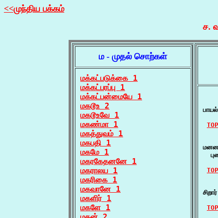
<<முந்திய பக்கம்
ச. 
ம - முதல் சொற்கள்
மக்கட்படுக்கை 1
மக்கட்பரப்பு 1
மக்கட்பன்மையே 1
    
மகடூஉ 2
பாயல
மகடூஉவே 1
மகண்மா 1
TO
மகத்துவம் 1
    ம
மகபதி 1
மனனம
மகமே 1
  பு
மகரகேதனனே 1
மகராலய 1
TO
மகரிகை 1
    
மகவானே 1
சிறார
மகளிர் 1
மகளே 1
TO
மகன் 2