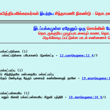
வயித்தியலிங்கரவர்கள்
சிந்தாமணி நிகண்டு - தொடர
இயற்றிய
இடப்பக்கமுள்ள ஏதேனும் ஒரு
சொல்லின்
ம
தொடருக்குரிய முழுப்பாடலையும் காண, தொட
அடிக்கோடிடப்பட்டுள்ள பாடல் எண்ணைச் ச
மக்கட்படுக்கை (1)

் மக்கட்படுக்கை பயோகனம் ஆலங்கட்டி - 
12.யகரவெதுகை:12 4
/3

P
க்கட்பரப்பு (1)

் சிந்தித்தலே மன்பதையே மக்கட்பரப்பு

னர்தம் பிண்டிக்கு நேரும் புனைவர் கண்வினைஞர் தானே - 
19.னகரவெதுகை:
P
மக்கட்பன்மையே (1)

் எனும் கிளவி மக்கட்பன்மையே சிறுவி புத்திரி - 
18.றகரவெதுகை:18 9
/1

P