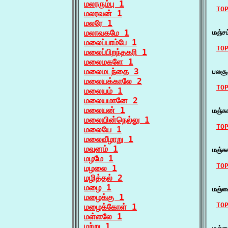
மலரரும்பு 1
TO
மலரவன் 1
மலரே 1
    
மலாவகமே 1
மஞ்ச
மலைப்பாம்பே 1
TO
மலைப்பிறந்தகரி 1
மலைமகளே 1
    ம
மலைமடந்தை 3
பலசூ
மலையக்காலே 2
TO
மலையம் 1
மலையமானே 2
    
மலையன் 1
மஞ்ச
மலையின்நெல்லு 1
TO
மலையே 1
மலைவீழாறு 1
    
மவுனம் 1
மஞ்ச
மழமே 1
TO
மழலை 1
மழித்தல் 2
    
மழை 1
மஞ்ஞ
மழைக்கு 1
TO
மழைக்கோள் 1
மள்ளலே 1
    
மற்று 1