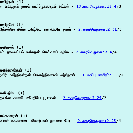
மகிழ்நன் (1)

 மகிழ்நன் நாமம் ஊர்த்துவபாதம் சிம்புள் - 
13.ரகரவெதுகை:13 4
/3

P
மகிழ்வே (1)

ளித்தல்லே மிக்க மகிழ்வே ஏகாலியரே தூசர் - 
2.ககரவெதுகை:2 31
/3

P
மகீசுதன் (1)

லம் தாலவட்டம் மகீசுதன் செவ்வாய் ஆமே - 
2.ககரவெதுகை:2 4
/4

P
மகீந்திரன்தன் (1)

தவிர் மகீந்திரன்தன் பௌத்திரனாகி வந்தோன் - 
1.காப்பு-பாயிரம்:1 6
/2

P
மகீபதியே (1)

ேவனே கபாலி மகீபதியே பூபாலன் - 
2.ககரவெதுகை:2 24
/2

P
மகேசுவரன் (1)

ுவரன் கங்காளன் மகோற்பலம் தாமரை பேர் - 
2.ககரவெதுகை:2 25
/4

P