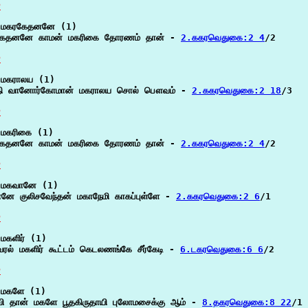
P
 மகரகேதனனே (1)

கேதனனே காமன் மகரிகை தோரணம் தான் - 
2.ககரவெதுகை:2 4
/2

P
மகராலய (1)

தி வானோர்கோமான் மகராலய சொல் பௌவம் - 
2.ககரவெதுகை:2 18
/3

P
மகரிகை (1)

கேதனனே காமன் மகரிகை தோரணம் தான் - 
2.ககரவெதுகை:2 4
/2

P
மகவானே (1)

னே குலிசவேந்தன் மகாநேமி காகப்புள்ளே - 
2.ககரவெதுகை:2 6
/1

P
மகளிர் (1)

ரல் மகளிர் கூட்டம் கெடலணங்கே சீர்கேடி - 
6.டகரவெதுகை:6 6
/2

P
மகளே (1)

்வி தான் மகளே பூதகிருதாயி புலோமசைக்கு ஆம் - 
8.தகரவெதுகை:8 22
/1
