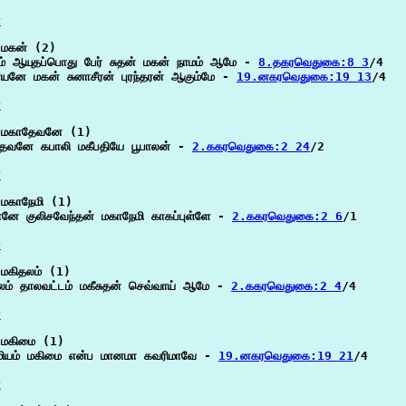
P
மகன் (2)

ம் ஆயுதப்பொது பேர் சுதன் மகன் நாமம் ஆமே - 
8.தகரவெதுகை:8 3
/4

னே மகன் சுனாசீரன் புரந்தரன் ஆகும்மே - 
19.னகரவெதுகை:19 13
/4

P
 மகாதேவனே (1)

ேவனே கபாலி மகீபதியே பூபாலன் - 
2.ககரவெதுகை:2 24
/2

P
மகாநேமி (1)

னே குலிசவேந்தன் மகாநேமி காகப்புள்ளே - 
2.ககரவெதுகை:2 6
/1

P
மகிதலம் (1)

லம் தாலவட்டம் மகீசுதன் செவ்வாய் ஆமே - 
2.ககரவெதுகை:2 4
/4

P
மகிமை (1)

மியம் மகிமை என்ப மானமா கவரிமாவே - 
19.னகரவெதுகை:19 21
/4

P