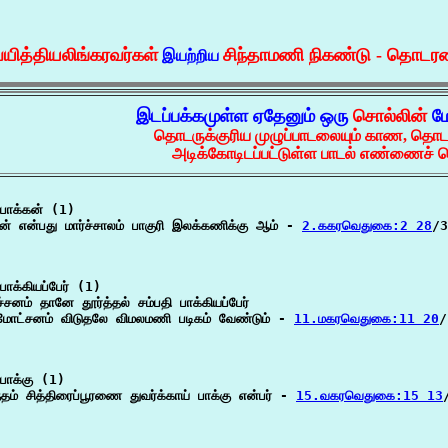
வயித்தியலிங்கரவர்கள்
சிந்தாமணி நிகண்டு - தொடர
இயற்றிய
இடப்பக்கமுள்ள ஏதேனும் ஒரு
சொல்லின்
மே
தொடருக்குரிய முழுப்பாடலையும் காண, தொட
அடிக்கோடிடப்பட்டுள்ள பாடல் எண்ணைச் ச
பாக்கன் (1)

கன் என்பது மார்ச்சாலம் பாகுரி இலக்கணிக்கு ஆம் - 
2.ககரவெதுகை:2 28
/3

ாக்கியப்பேர் (1)

ச்சனம் தானே தூர்த்தல் சம்பதி பாக்கியப்பேர்

மோட்சனம் விடுதலே விமலமணி படிகம் வேண்டும் - 
11.மகரவெதுகை:11 20
/
பாக்கு (1)

்தம் சித்திரைப்பூரணை துவர்க்காய் பாக்கு என்பர் - 
15.வகரவெதுகை:15 13