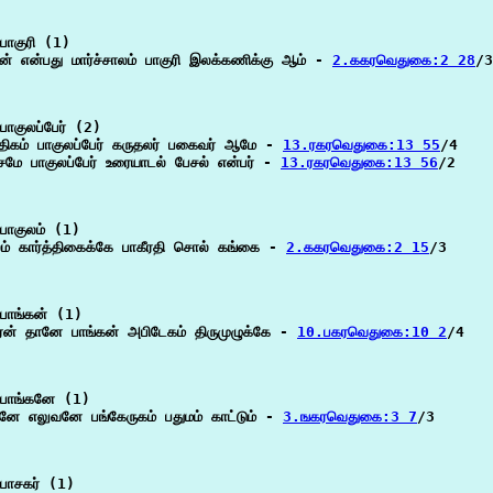
ாகுரி (1)

கன் என்பது மார்ச்சாலம் பாகுரி இலக்கணிக்கு ஆம் - 
2.ககரவெதுகை:2 28
/3

ாகுலப்பேர் (2)

த்திகம் பாகுலப்பேர் கருதலர் பகைவர் ஆமே - 
13.ரகரவெதுகை:13 55
/4

சமே பாகுலப்பேர் உரையாடல் பேசல் என்பர் - 
13.ரகரவெதுகை:13 56
/2

பாகுலம் (1)

லம் கார்த்திகைக்கே பாகீரதி சொல் கங்கை - 
2.ககரவெதுகை:2 15
/3

பாங்கன் (1)

ரன் தானே பாங்கன் அபிடேகம் திருமுழுக்கே - 
10.பகரவெதுகை:10 2
/4

பாங்கனே (1)

கனே எலுவனே பங்கேருகம் பதுமம் காட்டும் - 
3.ஙகரவெதுகை:3 7
/3

பாசகர் (1)
