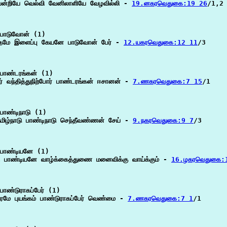
ன்றியே வெல்வி வேனிலாளியே வேழவில்லி - 
19.னகரவெதுகை:19 26
/1,2

பாடுவோன் (1)

தமே இளைப்பு கேயனே பாடுவோன் பேர் - 
12.யகரவெதுகை:12 11
/3

பாண்டரங்கன் (1)

் வந்தித்துநிற்போர் பாண்டரங்கன் ஈசானன் - 
7.ணகரவெதுகை:7 15
/1

பாண்டிநாடு (1)

தமிழ்நாடு பாண்டிநாடு செந்தீவண்ணன் சேய் - 
9.நகரவெதுகை:9 7
/3

பாண்டியனே (1)

ி பாண்டியனே வாழ்க்கைத்துணை மனைவிக்கு வாய்க்கும் - 
16.ழகரவெதுகை:
ாண்டுராகப்பேர் (1)

மே புயங்கம் பாண்டுராகப்பேர் வெண்மை - 
7.ணகரவெதுகை:7 1
/1
