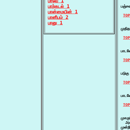
பாவே 1
    
பாற்கடல் 1
பஞ்ச
பான்மையின் 1
TOP
பானீயம் 2
பானு 1
    
முதி
TOP
    
பாடல
TOP
    ப
படுக
TOP
    
பாடல
TOP
    ப
முசரு
  அச
முன்ற