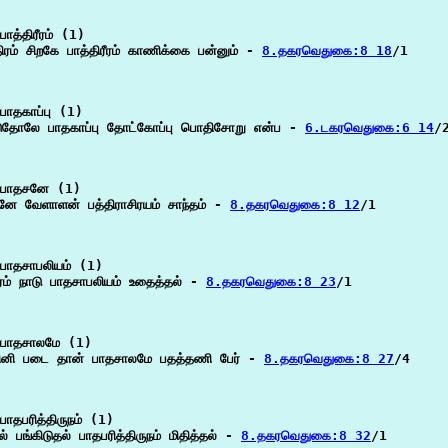
ாத்திரீரம் (1)

ிரம் சிறகே பாத்திரீரம் காணிக்கை பன்னும் - 
8.தகரவெதுகை:8 18
/1

ாதகாப்பு (1)

தோலே பாதகாப்பு தோட்கோப்பு பொதிசோறு என்ப - 
6.டகரவெதுகை:6 14
/2
பாதசனே (1)

னே வேளாளன் பத்திராசிரயம் சாந்தம் - 
8.தகரவெதுகை:8 12
/1

பாதசாபலியம் (1)

ரம் நாடு பாதசாபலியம் உதைத்தல் - 
8.தகரவெதுகை:8 23
/1

பாதசாலமே (1)

ினி படை தான் பாதசாலமே பதத்தணி பேர் - 
8.தகரவெதுகை:8 27
/4

ாதபரித்திருநம் (1)

ல் பங்கிடுதல் பாதபரித்திருநம் மிதித்தல் - 
8.தகரவெதுகை:8 32
/1
