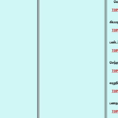
  வெ
TOP
    
கியம
TOP
    
பண்டர
TOP
    
செந்
TOP
    
வழுத
TOP
    ப
பணதர
TOP