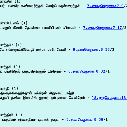
பாணரே (1)

ியர் பாணரே கண்ணழித்தல் சொற்பொருள்உரைத்தல் - 
7.ணகரவெதுகை:7 9
/2
பாணிபீடனம் (1)

ு எனும் கிளவி தொன்மை பாணிபீடனம் விவாகம் - 
7.ணகரவெதுகை:7 17
/3

பாத்தமே (1)

தமே எல்லாநாட்டுமொழி என்பர் பதரி கோலி - 
8.தகரவெதுகை:8 36
/3

பாத்தல் (1)

ல் பங்கிடுதல் பாதபரித்திருநம் மிதித்தல் - 
8.தகரவெதுகை:8 32
/1

பாத்தி (1)

ிதிமகஞ்சிதைத்தோன் உக்கிரன் சிறுசெய் பாத்தி

றுவி தானே இடைச்சி துறவர் ஐம்புலனை வென்றோர் - 
18.றகரவெதுகை:18
ாத்திரம் (1)

 பாத்திரம் சற்பாத்திரம் உதாரன் தாதா - 
8.தகரவெதுகை:8 30
/1
