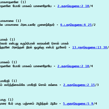
பாகசாதனனே (1)

சாதனனே போகி பாகலம் யானைநோயே - 
2.ககரவெதுகை:2 10
/4

பாகசாலை (1)

ிலே பாகசாலை அடையலரே முனைந்தோர் - 
6.டகரவெதுகை:6 25
/2

பாகல் (1)

்கொல் என்பது கரும்பொன் காரவல்லி சொல் பாகல்

ரந்தரனே அனந்தன் நிரல் ஒழுங்கு என்பர் நூலோர் - 
13.ரகரவெதுகை:13 38
/
பாகலம் (1)

சாதனனே போகி பாகலம் யானைநோயே - 
2.ககரவெதுகை:2 10
/4

பாகீரதி (1)

லம் கார்த்திகைக்கே பாகீரதி சொல் கங்கை - 
2.ககரவெதுகை:2 15
/3

பாகு (1)

தாரை பேர் பாகு பஞ்சனம் அழித்தல் ஆமே - 
5.ஞகரவெதுகை:5 9
/4
