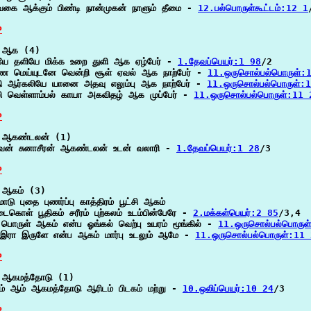
வகை ஆக்கும் பிண்டி நான்முகன் நாளும் தீமை - 
12.பல்பொருள்கூட்டம்:12 1
P
 ஆக (4)

ே தளியே மிக்க உறை துளி ஆக ஏழ்பேர் - 
1.தேவப்பெயர்:1 98
/2

 மெய்யுடனே வென்றி சூள் ஏவல் ஆக நாற்பேர் - 
11.ஒருசொல்பல்பொருள்:
ி ஆர்கலியே யானை அதவு எலும்பு ஆக நாற்பேர் - 
11.ஒருசொல்பல்பொருள்:
ி வெள்ளாம்பல் காயா அகவிதழ் ஆக முப்பேர் - 
11.ஒருசொல்பல்பொருள்:11 
P
 ஆகண்டலன் (1)

வன் சுனாசீரன் ஆகண்டலன் உடன் வலாரி - 
1.தேவப்பெயர்:1 28
/3

P
 ஆகம் (3)

டு புதை புணர்ப்பு காத்திரம் பூட்சி ஆகம்

டைகொள் பூதிகம் சரீரம் புற்கலம் உடம்பின்பேரே - 
2.மக்கள்பெயர்:2 85
/3,4

 பொருள் ஆகம் என்ப ஓங்கல் வெற்பு உயரம் மூங்கில் - 
11.ஒருசொல்பல்பொருள
இரா இருளே என்ப ஆகம் மார்பு உடலும் ஆமே - 
11.ஒருசொல்பல்பொருள்:11
P
 ஆகமத்தோடு (1)

ம் ஆம் ஆகமத்தோடு ஆரிடம் பிடகம் மற்று - 
10.ஒலிப்பெயர்:10 24
/3

P