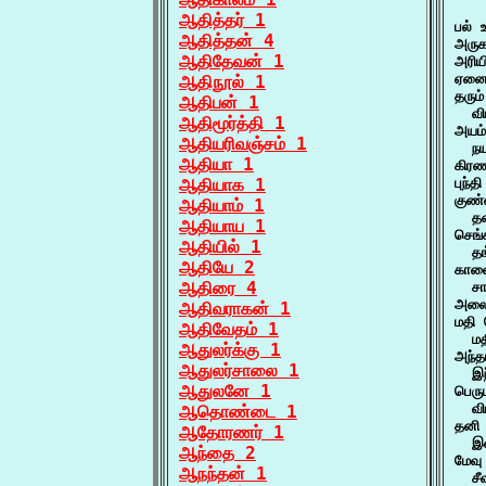
    
ஆதித்தர் 1
பல் 
ஆதித்தன் 4
அருக
ஆதிதேவன் 1
அரிய
ஏனைய
ஆதிநூல் 1
தரும
ஆதிபன் 1
  வி
ஆதிமூர்த்தி 1
அயம்
ஆதியரிவஞ்சம் 1
  நய
ஆதியா 1
கிரண
ஆதியாக 1
புந்
குண்
ஆதியாம் 1
  தண
ஆதியாய 1
செங்
ஆதியில் 1
  தங
ஆதியே 2
காலை
ஆதிரை 4
  சா
அலை
ஆதிவராகன் 1
மதி 
ஆதிவேதம் 1
  மத
ஆதுலர்க்கு 1
அந்த
ஆதுலர்சாலை 1
  இந
ஆதுலனே 1
பெரு
  வ
ஆதொண்டை 1
தனி 
ஆதோரணர் 1
  இன
ஆந்தை 2
மேவு
ஆநந்தன் 1
  சீ