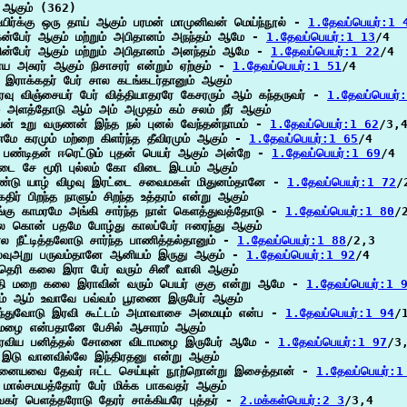
ஆகும் (362)

உயிர்க்கு ஒரு தாய் ஆகும் பரமன் மாமுனிவன் மெய்ந்நூல் - 
1.தேவப்பெயர்:1 
ன்பேர் ஆகும் மற்றும் அபிதானம் அநந்தம் ஆமே - 
1.தேவப்பெயர்:1 13
/4

ின்பேர் ஆகும் மற்றும் அபிதானம் அனந்தம் ஆமே - 
1.தேவப்பெயர்:1 22
/4

 அசுரர் ஆகும் நிசாசரர் என்றும் ஏற்கும் - 
1.தேவப்பெயர்:1 51
/4

் இராக்கதர் பேர் சால கடங்கடர்தானும் ஆகும்

ரவு விஞ்சையர் பேர் வித்தியாதரரே கேசரரும் ஆம் கந்தருவர் - 
1.தேவப்பெயர்
 அளத்தோடு ஆம் அம் அமுதம் கம் சலம் நீர் ஆகும்

ன் உறு வருணன் இந்த நல் புனல் வேந்தன்நாமம் - 
1.தேவப்பெயர்:1 62
/3,4
மே கரமும் மற்றை கிளர்ந்த தீவிரமும் ஆகும் - 
1.தேவப்பெயர்:1 65
/4

தி பண்டிதன் ஈரெட்டும் புதன் பெயர் ஆகும் அன்றே - 
1.தேவப்பெயர்:1 69
/4

டை சே மூரி புல்லம் கோ விடை இடபம் ஆகும்

்டு யாழ் விழவு இரட்டை சவைமகள் மிதுனம்தானே - 
1.தேவப்பெயர்:1 72
/
கதிர் பிறந்த நாளும் சிறந்த உத்தரம் என்று ஆகும்

்கு காமரமே அங்கி சார்ந்த நாள் கெளத்துவத்தோடு - 
1.தேவப்பெயர்:1 80
/2
 கொன் பதமே போழ்து காலப்பேர் ஈரைந்து ஆகும்

ல நீட்டித்தலோடு சார்ந்த பாணித்தல்தானும் - 
1.தேவப்பெயர்:1 88
/2,3

வுஅறு பருவம்தானே ஆனியம் இருது ஆகும் - 
1.தேவப்பெயர்:1 92
/4

தெரி கலை இரா பேர் வரும் சினீ வாலி ஆகும்

ி மறை கலை இராவின் வரும் பெயர் குகு என்று ஆமே - 
1.தேவப்பெயர்:1 
ம் ஆம் உவாவே பவ்வம் பூரணை இருபேர் ஆகும்

்துவோடு இரவி கூட்டம் அமாவாசை அமையும் என்ப - 
1.தேவப்பெயர்:1 94
/1
மழை என்பதானே பேசில் ஆசாரம் ஆகும்

ிரவிய பனித்தல் சோனை விடாமழை இருபேர் ஆமே - 
1.தேவப்பெயர்:1 97
/3,
இடு வானவில்லே இந்திரதனு என்று ஆகும்

ையவை தேவர் ஈட்ட செய்யுள் நூற்றொன்று இசைத்தான் - 
1.தேவப்பெயர்:1
 மால்சமயத்தோர் பேர் மிக்க பாகவதர் ஆகும்

வகர் பெளத்தரோடு தேரர் சாக்கியரே புத்தர் - 
2.மக்கள்பெயர்:2 3
/3,4
