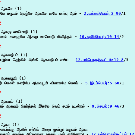
 ஆகமே (1)

ே மருமம் நெஞ்சே ஆகமே உரமே மார்பு ஆம் - 
2.மக்கள்பெயர்:2 90
/1

P
 ஆகருடணமொடு (1)

எனல் கரைதலே ஆகருடணமொடு விளித்தல் - 
10.ஒலிப்பெயர்:10 14
/2

P
ஆகவநீயம் (1)

்புஇலா தெற்கில் அங்கி ஆகவநீயம் என்ப - 
12.பல்பொருள்கூட்டம்:12 8
/3

P
ஆகவபூமி (1)

்றி கொள் களரியே ஆகவபூமி விளாகமே மொய் - 
5.இடப்பெயர்:5 60
/1

P
 ஆகவம் (1)

் ஆகவம் நிகர்த்தல் இகலே வெம் சமம் உடன்றல் - 
9.செயல்:9 46
/3

P
 ஆகா (1)

ையர்க்கு ஆகில் ஈற்றில் அறை மூன்று பருவம் ஆகா

ியதாம் கழங்கு அம்மானை ஊசல் முன் ஏழினோடு - 
12.பல்பொருள்கூட்டம்:1