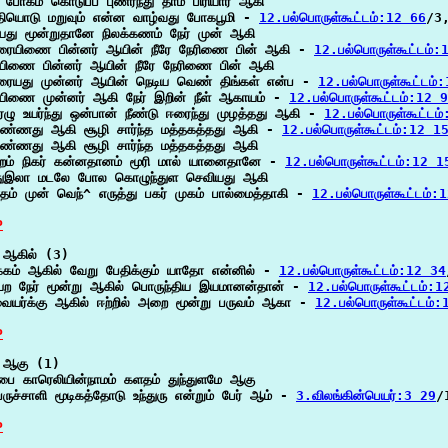
ய போகம் கொடுப்ப புணர்ந்து தாம் பிரியார் ஆகி

ியொடு மறுவும் என்ன வாழ்வது போகபூமி - 
12.பல்பொருள்கூட்டம்:12 66
/3,
யது மூன்றுதானே நிலக்கணம் நேர் முன் ஆகி

ரையிணை பின்னர் ஆயின் நீரே நேரிணை பின் ஆகி - 
12.பல்பொருள்கூட்டம்:
யிணை பின்னர் ஆயின் நீரே நேரிணை பின் ஆகி

ரையது முன்னர் ஆயின் நெடிய வெண் திங்கள் என்ப - 
12.பல்பொருள்கூட்டம்
யிணை முன்னர் ஆகி நேர் இறின் நீள் ஆகாயம் - 
12.பல்பொருள்கூட்டம்:12 
ழு உயர்ந்து ஒன்பான் நீண்டு ஈரைந்து முழத்தது ஆகி - 
12.பல்பொருள்கூட்டம
ண்ணது ஆகி சூழி சார்ந்த மத்தகத்தது ஆகி - 
12.பல்பொருள்கூட்டம்:12 1
ண்ணது ஆகி சூழி சார்ந்த மத்தகத்தது ஆகி

றம் நிகர் கன்னதானம் மூரி மால் யானைதானே - 
12.பல்பொருள்கூட்டம்:12 1
ுஇலா மடலே போல கொழுந்துள செவியது ஆகி

தம் முன் வெந்^ எருத்து பகர் முகம் பால்மைத்தாகி - 
12.பல்பொருள்கூட்டம்:
P
ஆகில் (3)

பக்கம் ஆகில் வேறு பேதிக்கும் யாதோ என்னில் - 
12.பல்பொருள்கூட்டம்:12 34
யற நேர் மூன்று ஆகில் பொருந்திய இயமானன்தான் - 
12.பல்பொருள்கூட்டம்:
ையர்க்கு ஆகில் ஈற்றில் அறை மூன்று பருவம் ஆகா - 
12.பல்பொருள்கூட்டம்
P
 ஆகு (1)

்பை காரெலியின்நாமம் களதம் துந்துளமே ஆகு

ருச்சாளி மூடிகத்தோடு உந்துரு என்றும் பேர் ஆம் - 
3.விலங்கின்பெயர்:3 29
/
P