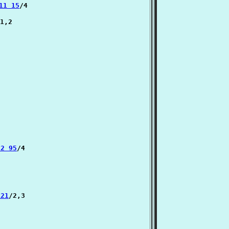
:11 15
/4

1,2

:2 95
/4

121
/2,3
