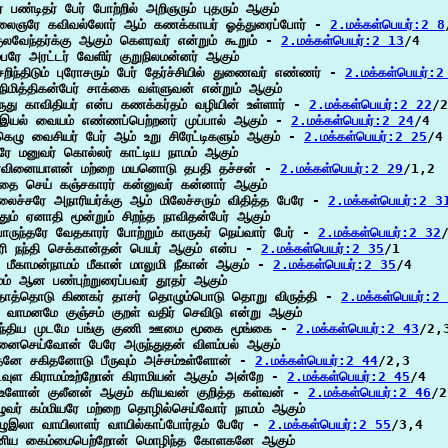
ர் பண்டிதர் பேர் போற்றில் அறிஞரும் புதரும் ஆகும்

ைஞரே கவிவல்லோர் ஆம் கணக்காயர் ஓத்துரைப்போர் - 
2.மக்கள்பெயர்:2 8
குலவேந்தர்க்கு ஆகும் கெளரவர் என்றும் கூறும் - 
2.மக்கள்பெயர்:2 13
/4

ம்பரே அரட்டர் வேளிர் குறுநிலமன்னர் ஆகும்

றிந்திடும் புரோசரும் பேர் தேர்ச்சியில் துணைவர் எண்ணர் - 
2.மக்கள்பெயர்:2
நிமித்திகன்பேர் சாக்கை வள்ளுவன் என்றும் ஆகும்

ுது காவிதியர் என்ப கணக்கர்தம் வழியின் உள்ளார் - 
2.மக்கள்பெயர்:2 22
/2
 இயல் வையம் எண்ணப்பெற்றனர் முப்பால் ஆகும் - 
2.மக்கள்பெயர்:2 24
/4

கெழு வைசியர் பேர் ஆம் உறு சிரேட்டிகளும் ஆகும் - 
2.மக்கள்பெயர்:2 25
/4

ரே மனுவர் கொல்லர் காட்டிய நாமம் ஆகும்

ரவினையாளன் மற்றை மயனொடு தபதி தச்சன் - 
2.மக்கள்பெயர்:2 29
/1,2

தை செய் கஞ்சகாரர் கன்னுவர் கன்னார் ஆகும்

லைச்சரே அநாரியர்க்கு ஆம் மிலேச்சரும் விதித்த பேரே - 
2.மக்கள்பெயர்:2 3
ந்தும் ஏனாதி மூன்றும் சிறந்த நாவிதன்பேர் ஆகும்

ருந்தரே வேதகாரர் போற்றும் காருகர் நெய்வார் பேர் - 
2.மக்கள்பெயர்:2 32
/
ிரி நந்தி செக்கான்தன் பெயர் ஆகும் என்ப - 
2.மக்கள்பெயர்:2 35
/1

க மீகாமன்நாமம் மீகான் மாலுமி நீகான் ஆகும் - 
2.மக்கள்பெயர்:2 35
/4

மம் ஆன பண்புற்றுரைப்பவர் தூதர் ஆகும்

ொத்தொடு கிணகர் தாசர் தொழும்பொடு தொறு விருத்தி - 
2.மக்கள்பெயர்:2
து வாமனமே குஞ்சம் குறள் வதிர் செவிடு என்று ஆகும்

ந்திய முடமே பங்கு குணி ஊமை மூகை மூங்கை - 
2.மக்கள்பெயர்:2 43
/2,3
ைசெய்வோன் பேரே அருந்துதன் விளம்பல் ஆகும்

தனே சகிதனோடு பீருவும் அச்சம்உள்ளோன் - 
2.மக்கள்பெயர்:2 44
/2,3

ுள கிராமம்உற்றோன் கிராமியன் ஆகும் அன்றே - 
2.மக்கள்பெயர்:2 45
/4

்உளோன் குலீனன் ஆகும் கரியவன் குறித்த கள்வன் - 
2.மக்கள்பெயர்:2 46
/2

வர் கம்மியரே மற்றை தொழில்செய்வோர் நாமம் ஆகும்

ுஇலா வாயிலாளர் வாயில்காப்போர்தம் பேரே - 
2.மக்கள்பெயர்:2 55
/3,4

்னிய கைம்மைபெற்றோன் மொழிந்த கோளகனே ஆகும்
