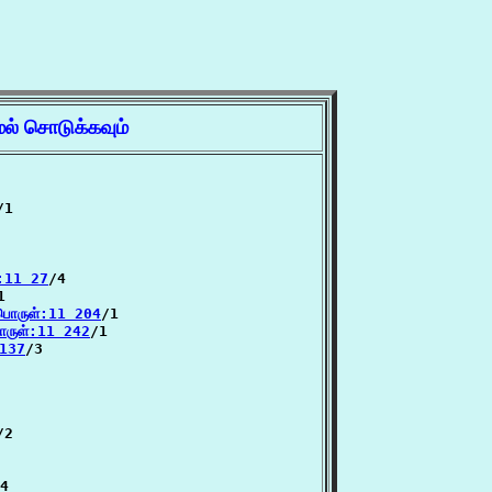
ேல் சொடுக்கவும்
/1

்:11 27
/4



பொருள்:11 204
/1

ொருள்:11 242
/1

 137
/3

/2

4
