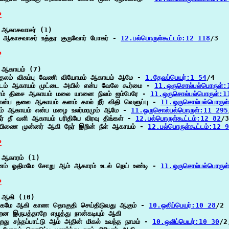
P
 ஆகாசவாசர் (1)

் ஆகாசவாசர் உத்தர குருவோர் போகர் - 
12.பல்பொருள்கூட்டம்:12 118
/3

P
 ஆகாயம் (7)

தலம் விசும்பு வேணி வியோமம் ஆகாயம் ஆமே - 
1.தேவப்பெயர்:1 54
/4

ம் ஆகாயம் முட்டை அயில் என்ப வேலே கூர்மை - 
11.ஒருசொல்பல்பொருள்:
ரம் திசை ஆகாயம் மலை யானை நிலம் ஐம்பேரே - 
11.ஒருசொல்பல்பொருள்:1
என்ப தலை ஆகாயம் கனம் கால் நீர் விதி வெளுப்பு - 
11.ஒருசொல்பல்பொருள
ம் ஆகாயம் என்ப மழை உலர்மரமும் ஆமே - 
11.ஒருசொல்பல்பொருள்:11 295
நீர் தீ வளி ஆகாயம் பரிதியே விரவு திங்கள் - 
12.பல்பொருள்கூட்டம்:12 82
/3

யிணை முன்னர் ஆகி நேர் இறின் நீள் ஆகாயம் - 
12.பல்பொருள்கூட்டம்:12 
P
ஆகாரம் (1)

ம் ஓதிமமே சோறு ஆம் ஆகாரம் உடல் நெய் உண்டி - 
11.ஒருசொல்பல்பொருள
P
 ஆகி (10)

க்கமே ஆகி காண தொகுதி செய்திடுவது ஆகும் - 
10.ஒலிப்பெயர்:10 28
/2

ென இருபத்தாறே எழுத்து நான்கடியும் ஆகி

்றது சந்தப்பாட்டு ஆம் அதின் மிகல் உவந்த நாமம் - 
10.ஒலிப்பெயர்:10 30
/2