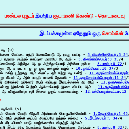
மண்டல புருடர்
சூடாமணி நிகண்டு - தொடரடைவு
இயற்றிய
இடப்பக்கமுள்ள ஏதேனும் ஒரு
சொல்லின்
ம
 ஆ (9)

 பிணை பெட்டை மந்தி பிணாவோடு ஆ நாகு பாட்டி - 
3.விலங்கின்பெயர்:3 34
ிய எருமை பெற்றம் காட்டுள மரையே ஆ ஆம் - 
3.விலங்கின்பெயர்:3 35
/4

னோவோடு அந்தோ ஆ ஓ அத்தோவோடு அச்சோ ஐயோ - 
8.பண்பு:8 72
/1

குள ஆ ஈ ஊ ஏ ஐ ஓ ஒள என்னும் ஏழும் - 
10.ஒலிப்பெயர்:10 37
/3

ம் மகிழ் பூந்தாது ஆம் கிருட்டி ஓர் ஈற்று ஆ பன்றி - 
11.ஒருசொல்பல்பொருள
 ஏறு சீவன் ஆ ஆம் பாரதி வாணி தோணி - 
11.ஒருசொல்பல்பொருள்:11 34
/1
ர் மிலேச்சர் நல்லோர் ஆன் என்பது இடைச்சொல் ஆ ஆம் - 
11.ஒருசொல்பல்
்பது இரக்கம் பெற்றம் ஆச்சாவோடு இசை வியப்பு ஆம் - 
11.ஒருசொல்பல்ப
ி ஆ உரிஞ்சுகின்ற தறி இவை ஓதும் எண்ணான்கு - 
12.பல்பொருள்கூட்டம்:12
P
ஆக்கம் (5)

ம் பொன் பொறி சீதேவி அலர்மகள் பொருளின்செல்வி - 
1.தேவப்பெயர்:1 42
ம் ஆம் குறிச்சி குப்பம் அருப்பமே நத்தம் சம்மை - 
5.இடப்பெயர்:5 34
/4

ல் சீர் விபவம் மாடு வாழ்க்கையே விருத்தி ஆக்கம்

றி இடம் திரு பெருக்கம் போற்றிய வெறுக்கை செல்வம் - 
8.பண்பு:8 32
/3,