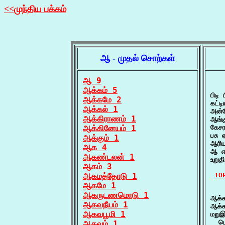
<<முந்திய பக்கம்
ஆ - முதல் சொற்கள்
ஆ 9
   
ஆக்கம் 5
பிடி
ஆக்கமே 2
கட்ட
ஆக்கல் 1
அன்
ஆக்கிராணம் 1
ஆங்
ஆக்கினேயம் 1
கேசர
பசு
ஆக்கும் 1
ஆரிய
ஆக 4
ஆ என
ஆகண்டலன் 1
உறுத
ஆகம் 3
ஆகமத்தோடு 1
TO
ஆகமே 1
    
ஆகருடணமொடு 1
ஆக்க
ஆகவநீயம் 1
ஆக்க
ஆகவபூமி 1
மறுஇ
  பொ
ஆகவம் 1