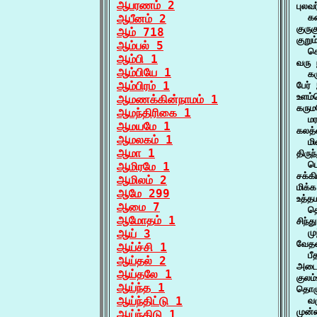
ஆபரணம் 2
புலவ
ஆபீனம் 2
  கல
குரு
ஆம் 718
குறு
ஆம்பல் 5
  செ
ஆம்பி 1
வரு 
ஆம்பியே 1
  கர
ஆம்பிரம் 1
பேர்
உளம்
ஆமணக்கின்நாமம் 1
கரும
ஆமந்திரிகை 1
  ம
ஆமயமே 1
கலத்
ஆமலகம் 1
  மி
ஆமா 1
திரு
  பொ
ஆமிரமே 1
சக்க
ஆமிலம் 2
மிக்
ஆமே 299
உத்த
ஆமை 7
  த
ஆமோதம் 1
சிந்
ஆய் 3
  மு
வேதன
ஆய்ச்சி 1
  பீ
ஆய்தல் 2
அடைவ
ஆய்தலே 1
குலம
ஆய்ந்த 1
தொழு
ஆய்ந்திட்டு 1
  வழ
முன
ஆய்ந்திடு 1