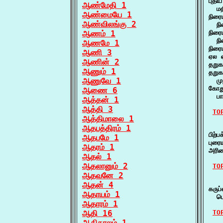
புதி
ஆண்மேதி 1
  மத
ஆண்மையே 1
நிரை
ஆண்விலங்கு 2
  நி
ஆணம் 1
நிரை
  நி
ஆணமே 1
நிரை
ஆணி 3
ஏல ஏ
ஆணின் 2
தறுக
ஆணும் 1
தறுக
ஆணுவே 1
  மு
கோத
ஆணை 6
  பா
ஆத்தன் 1
ஆத்தி 3
TO
ஆத்திமாலை 1
    
ஆதபத்திரம் 1
பிற்
ஆதபமே 1
புரை
ஆதரம் 1
அரிவ
ஆதல் 1
ஆதலானும் 2
TO
ஆதவனே 2
   
ஆதன் 4
கருப
ஆதாயம் 1
  பெ
ஆதாரம் 1
ஆதி 16
TO
ஆதிகாலம் 1