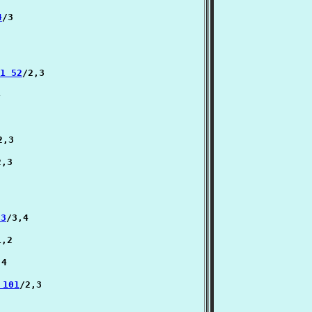
4
/3

:1 52
/2,3



2,3

,3

93
/3,4

,2

4

 101
/2,3
