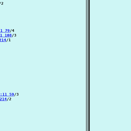
/2

11 79
/4

11 108
/3

214
/1

்:11 59
/3

 214
/2
