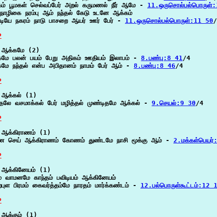
ம் பூமகள் செல்வப்பேர் அறல் கருமணல் நீர் ஆமே - 
11.ஒருசொல்பல்பொருள்
 நாழிகை நரம்பு ஆம் நந்தல் கேடு உடனே ஆக்கம்

டியே நகரம் நாடு பாசறை ஆயர் ஊர் பேர் - 
11.ஒருசொல்பல்பொருள்:11 50
/
P
 ஆக்கமே (2)

மே பலன் பயம் பேறு அதிகம் ஊதியம் இலாபம் - 
8.பண்பு:8 41
/4

மே நந்தல் என்ப அபிதானம் நாமம் பேர் ஆம் - 
8.பண்பு:8 46
/4

P
ஆக்கல் (1)

்தலே வசமாக்கல் பேர் மழித்தல் முண்டிதமே ஆக்கல் - 
9.செயல்:9 30
/4

P
ஆக்கிராணம் (1)

ை செய் ஆக்கிராணம் கோணம் துண்டமே நாசி மூக்கு ஆம் - 
2.மக்கள்பெயர்
P
ஆக்கினேயம் (1)

ம் வாமனமே காந்தம் பவிடியம் ஆக்கினேயம்

்புள பிரமம் கைவர்த்தம்மே நாரதம் மார்க்கண்டம் - 
12.பல்பொருள்கூட்டம்:12 
P
ஆக்கும் (1)
