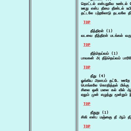
தொட்டல் என்பதுவே உண்டல் 
ஊறு என்ப தீமை தீண்டல் உ
தட்டலே பற்றலோடு தடவலே தீண
TOP
    தீத்திரள் (1)

வடவை தீத்திரள் மடங்கல் வர
TOP
    தீத்தெய்வம் (1)

பாவகன் அ தீத்தெய்வம் பாரி
TOP
    தீது (4)

ஓங்கிய அலாபம் தட்டே ஊறே 
பொங்கலே கொதித்தல் மிக்கு 
சிலை ஒலி மலை கல் வில் ஆம
ஏலும் முன் எழுத்து மூன்றும்
TOP
    தீதுறு (1)

சிகி என்ப மஞ்ஞை தீ ஆம் தீத
TOP