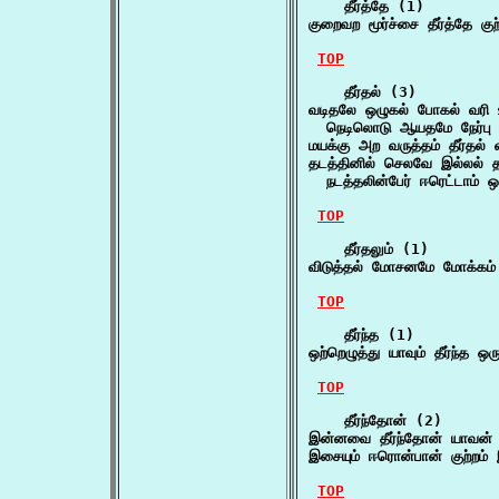
    தீர்த்தே (1)

குறைவற மூர்ச்சை தீர்த்தே குற
TOP
    தீர்தல் (3)

வடிதலே ஒழுகல் போகல் வரி உற
  நெடிலொடு ஆயதமே நேர்பு 
மயக்கு அற வருத்தம் தீர்தல்
தடத்தினில் செலவே இல்லல் த
  நடத்தலின்பேர் ஈரெட்டாம் ஒ
TOP
    தீர்தலும் (1)

விடுத்தல் மோசனமே மோக்கம் வ
TOP
    தீர்ந்த (1)

ஒற்றெழுத்து யாவும் தீர்ந்த 
TOP
    தீர்ந்தோன் (2)

இன்னவை தீர்ந்தோன் யாவன்
இசையும் ஈரொன்பான் குற்ற
TOP