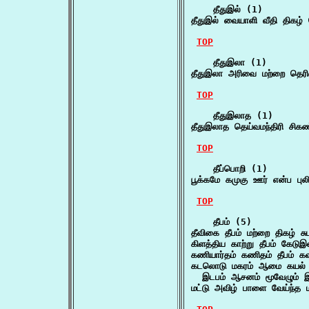
    தீதுஇல் (1)

தீதுஇல் வையாளி வீதி திகழ
TOP
    தீதுஇலா (1)

தீதுஇலா அரிவை மற்றை தெர
TOP
    தீதுஇலாத (1)

தீதுஇலாத தெய்வமந்திரி சிக
TOP
    தீப்பொறி (1)

பூக்கமே கமுகு ஊர் என்ப புலி
TOP
    தீபம் (5)

தீவிகை தீபம் மற்றை திகழ் ச
கிளத்திய காற்று தீபம் கேடு
கணியார்தம் கணிதம் தீபம் 
கடலொடு மகரம் ஆமை கயல் 
  இடபம் ஆசனம் மூவேழும் 
மட்டு அவிழ் பாளை வேய்ந்த ம