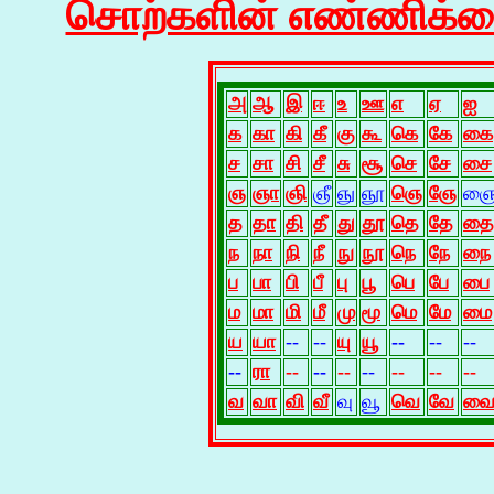
சொற்களின் எண்ணிக்கையு
அ
ஆ
இ
ஈ
உ
ஊ
எ
ஏ
ஐ
க
கா
கி
கீ
கு
கூ
கெ
கே
கை
ச
சா
சி
சீ
சு
சூ
செ
சே
சை
ஞ
ஞா
ஞி
ஞீ
ஞு
ஞூ
ஞெ
ஞே
ஞ
த
தா
தி
தீ
து
தூ
தெ
தே
தை
ந
நா
நி
நீ
நு
நூ
நெ
நே
நை
ப
பா
பி
பீ
பு
பூ
பெ
பே
பை
ம
மா
மி
மீ
மு
மூ
மெ
மே
மை
ய
யா
--
--
யு
யூ
--
--
--
--
ரா
--
--
--
--
--
--
--
வ
வா
வி
வீ
வு
வூ
வெ
வே
வ