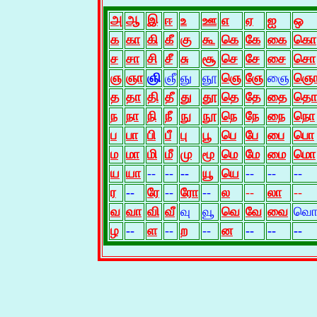
அ
ஆ
இ
ஈ
உ
ஊ
எ
ஏ
ஐ
ஒ
க
கா
கி
கீ
கு
கூ
கெ
கே
கை
கொ
ச
சா
சி
சீ
சு
சூ
செ
சே
சை
சொ
ஞ
ஞா
ஞி
ஞீ
ஞு
ஞூ
ஞெ
ஞே
ஞை
ஞ
த
தா
தி
தீ
து
தூ
தெ
தே
தை
தொ
ந
நா
நி
நீ
நு
நூ
நெ
நே
நை
நொ
ப
பா
பி
பீ
பு
பூ
பெ
பே
பை
பொ
ம
மா
மி
மீ
மு
மூ
மெ
மே
மை
மொ
ய
யா
--
--
--
யூ
யெ
--
--
--
ர
--
ரே
--
ரோ
--
ல
--
லா
--
வ
வா
வி
வீ
வு
வூ
வெ
வே
வை
வ
ழ
--
ள
--
ற
--
ன
--
--
--