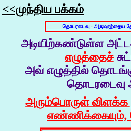
<<முந்திய பக்கம்
தொடரடைவு - அருமருந்தைய தே
அடியிற்கண்டுள்ள அட்
எழுத்தைச்
சுட
அவ் எழுத்தில் தொடங்
தொடரடைவு அட
அரும்பொருள் விளக்க 
எண்ணிக்கையும், ச