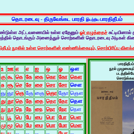
தொடரடைவு - திருவேங்கட பாரதி
பாரதிதீபம்
இயற்றிய
கண்டுள்ள அட்டவணையில் உள்ள ஏதேனும்
ஓர் எழுத்தைச்
சுட்டியினால் 
ுத்தில் தொடங்கும் அனைத்துச் சொற்களின் தொடரடைவு அடிகள் கிடை
ிதீபம் நூலில் உள்ள சொற்களின் எண்ணிக்கையும், சொற்பிரிப்பு விளக்
பாரதிதீபம்
உ
ஊ
எ
ஏ
ஐ
ஒ
ஓ
ஔ
நூல் முழுமையு
படத்தின்மே
கு
கூ
கெ
கே
கை
கொ
கோ
கௌ
சொடுக்கவு
சு
சூ
செ
சே
சை
சொ
சோ
சௌ
ஞு
ஞூ
ஞெ
ஞே
ஞை
ஞொ
ஞோ
ஞௌ
து
தூ
தெ
தே
தை
தொ
தோ
தௌ
நு
நூ
நெ
நே
நை
நொ
நோ
நௌ
பு
பூ
பெ
பே
பை
பொ
போ
பௌ
மு
மூ
மெ
மே
மை
மொ
மோ
மௌ
யு
யூ
--
--
--
--
யோ
--