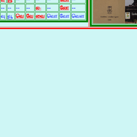
--
--
--
--
ல
-
--
லோ
--
வு
வூ
வெ
வே
வை
வொ
வோ
வௌ