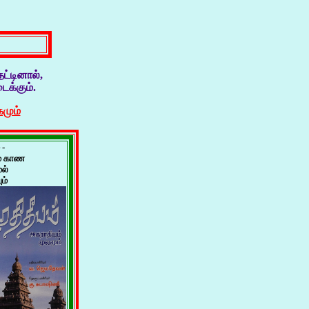
தட்டினால்,
க்கும்.
கமும்
 -
ம் காண
ல்
ம்