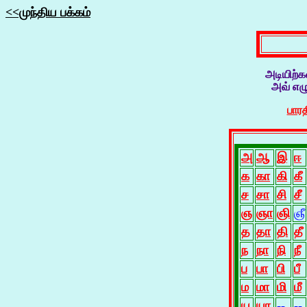
<<முந்திய பக்கம்
அடியிற்
அவ் எழ
பாரத
அ
ஆ
இ
ஈ
க
கா
கி
கீ
ச
சா
சி
சீ
ஞ
ஞா
ஞி
ஞீ
த
தா
தி
தீ
ந
நா
நி
நீ
ப
பா
பி
பீ
ம
மா
மி
மீ
ய
யா
--
--