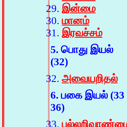
இன்மை
மானம்
இரவச்சம்
5. பொது இயல்
(32)
அவையறிதல்
6. பகை இயல் (33 
36)
புல்லறிவாண்ம