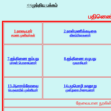
<<முந்திய பக்கம்
பதினெண்
1.நாலடியார்
2.நான்மணிக்கடிகை
சமண முனிவர்கள்
விளம்பிநாகனார்
7.ஐந்திணை ஐம்பது
8.ஐந்திணை எழுபது
மாறன் பொறையனார்
மூவாதியார்
13.ஆசாரக்கோவை
14.பழமொழி நானூறு
பெருவாயில் முள்ளியார்
முன்றுறை அரையனார்
தேவையான நூலின் ம