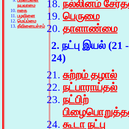
பிறன்மனை
நல்லினம் சேர்த
நயவாமை
ஈகை
பெருமை
பழவினை
மெய்ம்மை
தாளாண்மை
தீவினையச்சம்
2. நட்பு இயல் (21 -
24)
சுற்றம் தழால்
நட்பாராய்தல்
நட்பிற்
பிழைபொறுத்த
கூடா நட்பு