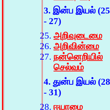
3. இன்ப இயல் (25
- 27)
அறிவுடைமை
அறிவின்மை
நன்னெறியில்
செல்வம்
4. துன்ப இயல் (2
- 31)
ஈயாமை