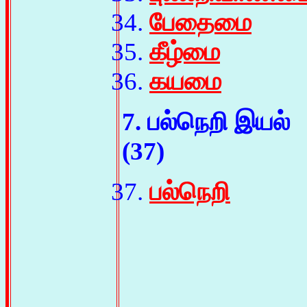
பேதைமை
கீழ்மை
கயமை
7. பல்நெறி இயல்
(37)
பல்நெறி