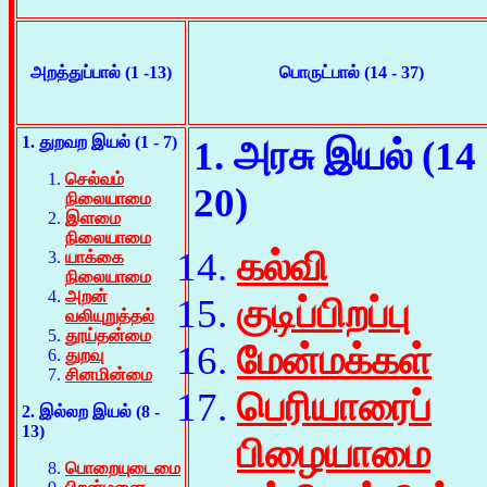
அறத்துப்பால் (1 -13)
பொருட்பால் (14 - 37)
1. துறவற இயல் (1 - 7)
1. அரசு இயல் (14 
செல்வம்
20)
நிலையாமை
இளமை
நிலையாமை
கல்வி
யாக்கை
நிலையாமை
அறன்
குடிப்பிறப்பு
வலியுறுத்தல்
தூய்தன்மை
மேன்மக்கள்
துறவு
சினமின்மை
பெரியாரைப்
2. இல்லற இயல் (8 -
13)
பிழையாமை
பொறையுடைமை