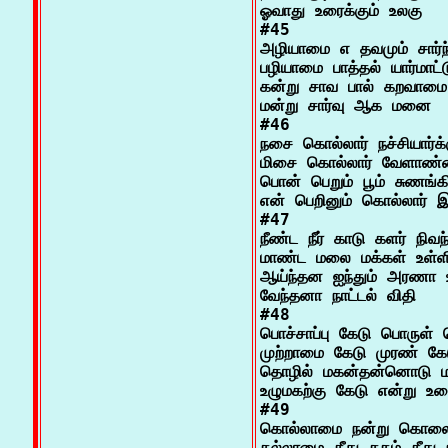
ஓவாது உரைக்கும் உலகு

#45

அழியாமை எ தவமும் சார்ந
பழியாமை பாத்தல் யார்மாட்
கன்று சாவ பால் கறவாமை
மன்று சார்வு ஆக மனை

#46

நசை கொல்லார் நச்சியார்க்
மிசை கொல்லார் வேளாண்
பொன் பெறும் பூம் சுணங்க
என் பெறினும் கொல்லார் இ
#47

நீண்ட நீர் காடு களர் நிவந
மாண்ட மலை மக்கள் உள்ளிட
ஆய்ந்தன ஐந்தும் அரணா
வேந்தனா நாட்டல் விதி

#48

பொச்சாப்பு கேடு பொருள் ச
முற்றாமை கேடு முரண் கேட
தொழில் மகன்தன்னொடு மாற
உழுமகற்கு கேடு என்று உரை
#49

கொல்லாமை நன்று கொலை 
கல்லாமை தீது கதம் தீது நல