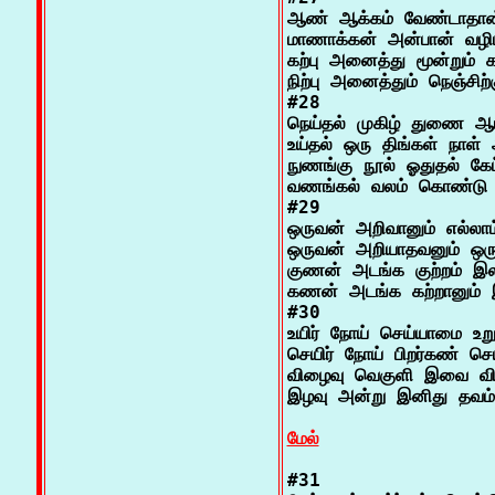
ஆண் ஆக்கம் வேண்டாதான
மாணாக்கன் அன்பான் வழிப
கற்பு அனைத்து மூன்றும் க
நிற்பு அனைத்தும் நெஞ்சிற்
#28

நெய்தல் முகிழ் துணை ஆம் 
உய்தல் ஒரு திங்கள் நாள் 
நுணங்கு நூல் ஓதுதல் கேட்
வணங்கல் வலம் கொண்டு வ
#29

ஒருவன் அறிவானும் எல்லாம
ஒருவன் அறியாதவனும் ஒரு
குணன் அடங்க குற்றம் இல
கணன் அடங்க கற்றானும் இ
#30

உயிர் நோய் செய்யாமை உறு
செயிர் நோய் பிறர்கண் செ
விழைவு வெகுளி இவை விட
இழவு அன்று இனிது தவம்

மேல்
#31
