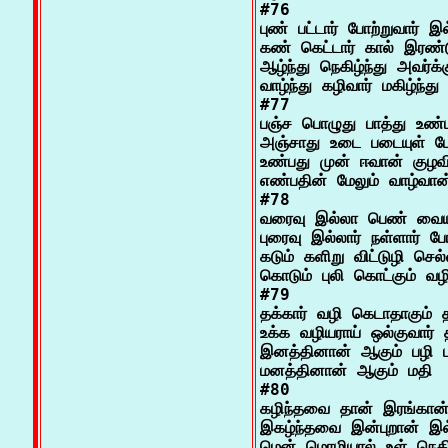
#76

புண் பட்டார் போற்றுவார் இல
கண் கெட்டார் கால் இரண்ட
ஆழ்ந்து நெகிழ்ந்து அவர்க
வாழ்ந்து கழிவார் மகிழ்ந்து

#77

பஞ்ச பொழுது பாத்து உண்ப
அஞ்சாது உடை படையுள் போ
உண்பது முன் ஈவான் குழவி
எண்பதின் மேலும் வாழ்வான்
#78

வரைவு இல்லா பெண் வையார
புரைவு இல்லார் நள்ளார் ப
கடும் களிறு விட்டுழி செல்ல
கொடும் புலி கொட்கும் வழி
#79

தக்கார் வழி கெடாதாகும் த
உக்க வழியராய் ஒல்குவார் த
இனத்தினான் ஆகும் பழி புக
மனத்தினான் ஆகும் மதி

#80

கழிந்தவை தான் இரங்கான்
இகழ்ந்தவை இன்புறான் இல
மென் மொழியால் உள் நெகி