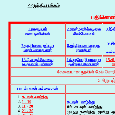
<<முந்திய பக்கம்
பதினெண்
1.நாலடியார்
2.நான்மணிக்கடிகை
3.இன
சமண முனிவர்கள்
விளம்பிநாகனார்
9.
7.ஐந்திணை ஐம்பது
8.ஐந்திணை எழுபது
மாறன் பொறையனார்
மூவாதியார்
கண்ண
13.ஆசாரக்கோவை
14.பழமொழி நானூறு
15.சி
பெருவாயில் முள்ளியார்
முன்றுறை அரையனார்
க
தேவையான நூலின் மேல் சொடுக்
15.சிறுபஞ
பாடல் எண் எல்லைகள்
கடவுள் வாழ்த்து
1 - 10
கடவுள் வாழ்த்து
11 - 20

#0 கடவுள் வாழ்த்து

21 - 30
முழுது உணர்ந்து மூன்று ஒ