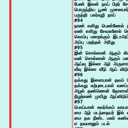
பேண் இலன் நாய் பிறர் ச
பொருந்திய பூண் முலையார்
பருத்தி பகர்வுழி நாய்

#94

நாண் எளிது பெண்ணேல் ந
ஏண் எளிது சேவகனேல் பெர
கொம்பு மறைக்கும் இடாஅய்
அம்பு பறத்தல் அரிது

#95

இன் சொல்லான் ஆகும் கி
வன் சொல்லான் ஆகும் ப
ஆய்வு இல்லா ஆர் அருளாம
வீவு இல்லா வீடு ஆய் விடும
#96

தக்கது இளையான் தவம் ச
தக்கது கற்புடையாள் வனப்ப
அழல் தண்ணென் தோளாள் 
நிழற்கண் முயிறு ஆய்விடும்
#97

பொய்யான் சுவர்க்கம் வாய
மை ஆர் மடந்தையர் இல் வ
மை தக நீண்ட மலர் கண்ண
எ தவமானும் படல்
