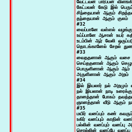
வேட்டவன் பார்ப்பன் விளங்
கேட்பவன் கேடு இல் பெரும
சிந்தையான் ஆகும் சிறத்தல
தந்தையான் ஆகும் குலம்

#32

வைப்பானே வள்ளல் வழங்க
உய்ப்பானே ஆசான் உயர் கதிக
உடம்பின் ஆர் வேலி ஒருப்ப
தொடங்கானேல் சேறல் துணி
#33

வைததனான் ஆகும் வசை 
செய்ததனான் ஆகும் செழும்
பொருளினான் ஆகும் ஆம் ப
அருளினான் ஆகும் அறம்

#34

இல் இயலார் நல் அறமும் 
நல் இயலான் நாடி உரைக்குங
தானத்தான் போகம் தவத்தான
ஞானத்தான் வீடு ஆகும் நாட
#35

மயிர் வனப்பும் கண் கவரும் 
உகிர் வனப்பும் காதின் வனப்ப
பல்லின் வனப்பும் வனப்பு 
சொல்லின் வனப்பே வனப்பு
