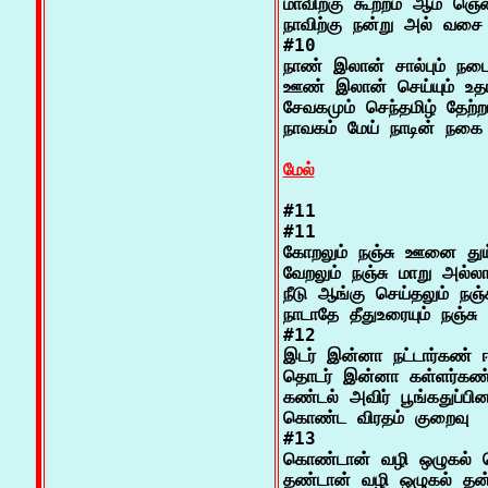
மாவிற்கு கூற்றம் ஆம் ஞெண்ட
நாவிற்கு நன்று அல் வசை

#10

நாண் இலான் சால்பும் நடை
ஊண் இலான் செய்யும் உதா
சேவகமும் செந்தமிழ் தேற்ற
நாவகம் மேய் நாடின் நகை

மேல்
#11

#11

கோறலும் நஞ்சு ஊனை துய்
வேறலும் நஞ்சு மாறு அல்ல
நீடு ஆங்கு செய்தலும் ந
நாடாதே தீதுஉரையும் நஞ்சு

#12

இடர் இன்னா நட்டார்கண்
தொடர் இன்னா கள்ளர்கண் 
கண்டல் அவிர் பூங்கதுப்பி
கொண்ட விரதம் குறைவு

#13

கொண்டான் வழி ஒழுகல் ப
தண்டான் வழி ஒழுகல் த