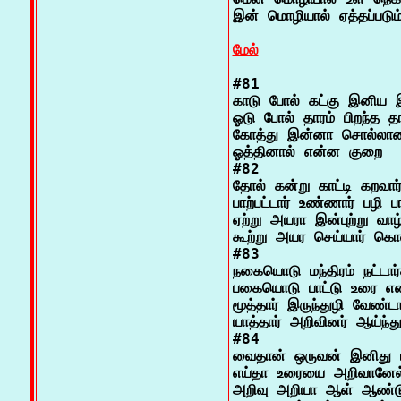
இன் மொழியால் ஏத்தப்படும்
மேல்
#81

காடு போல் கட்கு இனிய இல
ஓடு போல் தாரம் பிறந்த த
கோத்து இன்னா சொல்லானா
ஓத்தினால் என்ன குறை

#82

தோல் கன்று காட்டி கறவார்
பாற்பட்டார் உண்ணார் பழி பாவ
ஏற்று அயரா இன்புற்று வா
கூற்று அயர செய்யார் கொண
#83

நகையொடு மந்திரம் நட்டார்க
பகையொடு பாட்டு உரை என
மூத்தார் இருந்துழி வேண்டா
யாத்தார் அறிவினர் ஆய்ந்து
#84

வைதான் ஒருவன் இனிது ஈய
எய்தா உரையை அறிவானேல்
அறிவு அறியா ஆள் ஆண்டு 