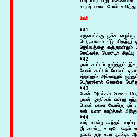
யார் யார் பிறர் மனையாள் 
சாரார் பகை போல் சலித்து

மேல்
#41

வருவாய்க்கு தக்க வழக்கு அற
வெருவாமை வீழ் விருந்து ஓம
தெய்வத்தை எஞ்ஞான்றும் த
செய்வதே பெண்டிர் சிறப்பு

#42

நாள் கூட்டம் மூழ்த்தம் இ
கோள் கூட்டம் யோகம் குணன
உற்றானும் அல்லானும் ஐந்து
பெற்றானேல் கொள்க பெரிது
#43

பேண் அடக்கம் பேணா பெர
நாண் ஒடுக்கம் என்று ஐந்த
பொன் வரை கோங்கு ஏர் மு
தன் வரை தாழ்த்தல் அரிது
#44

வார் சான்ற கூந்தல் வரம்ப
நீர் சான்று உயரவே நெல் உய
தாவா குடி உயர தாங்கு அரு