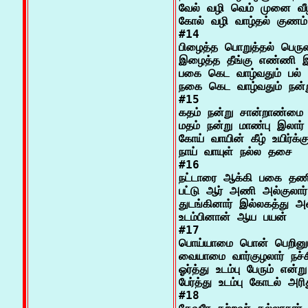
வேல் வழி வெம் முனை வீழ
கோல் வழி வாழ்தல் குணம்

#14

பிழைத்த பொறுத்தல் பெரு
இழைத்த தீங்கு எண்ணி இர
பகை கெட வாழ்வதும் பல் ப
நகை கெட வாழ்வதும் நன்ற
#15

கதம் நன்று சான்றாண்மை த
மதம் நன்று மாண்பு இலார் 
கோய் வாயின் கீழ் உயிர்க்க
நாய் வாயுள் நல்ல தசை

#16

நட்டாரை ஆக்கி பகை தணித
பட்டு ஆர் அணி அல்குலார் ப
துடங்கினார் இல்லகத்து அன
உடம்பினான் ஆய பயன்

#17

பொய்யாமை பொன் பெறினும்
வையாமை வார்குழலார் நச்
ஓர்த்து உடம்பு பேரும் எ
பேர்த்து உடம்பு கோடல் அரித
#18
