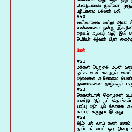
மொழியாமை முன்னே முழுது
பழியாமை பல்லார் பதி

#50

உண்ணாமை நன்று அவா நீக்
எண்ணாமை நன்று இகழின் 
அரியர் ஆவார் பிறர் இல் 
பெரியர் ஆவார் பிறர் கைத்த
மேல்
#51

மக்கள் பெறுதல் மடன் உ
ஒக்க உடன் உறைதல் ஊண்
அலவலை அல்லாமை பெண் மகள
தலைமகனை தாழ்க்கும் மருந
#52

கொண்டான் கொழுநன் உடன்ப
வண்டு ஆர் பூம் தொங்கல்
யாப்பு ஆர் பூம் கோதை
காப்பர் கருதும் இடத்து

#53

ஆம் பல் வாய் கண் மனம் வா
தாம் பல் வாய் ஓடி நிறை கா