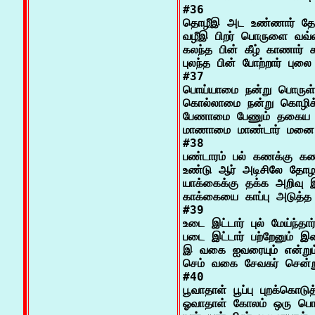
#36

தொழீஇ அட உண்ணார் தோழர
வழீஇ பிறர் பொருளை வவ்வ
கலந்த பின் கீழ் காணார் 
புலந்த பின் போற்றார் புலை

#37

பொய்யாமை நன்று பொருள் 
கொல்லாமை நன்று கொழிக்கு
பேணாமை பேணும் தகைய சி
மாணாமை மாண்டார் மனை

#38

பண்டாரம் பல் கணக்கு கண்
உண்டு ஆர் அடிசிலே தோழர
யாக்கைக்கு தக்க அறிவு இல்
காக்கையை காப்பு அடுத்த
#39

உடை இட்டார் புல் மேய்ந்தார் 
படை இட்டார் பற்றேனும் இன்
இ வகை ஐவரையும் என்றும
செம் வகை சேவகர் சென்று
#40

பூவாதாள் பூப்பு புறக்கொடுத
ஓவாதாள் கோலம் ஒரு பொழு