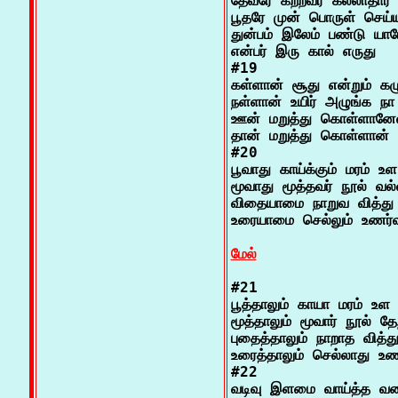
தேவரே கற்றவர் கல்லாதார் த
பூதரே முன் பொருள் செய்ய
துன்பம் இலேம் பண்டு யாம
என்பர் இரு கால் எருது

#19

கள்ளான் சூது என்றும் கழ
நள்ளான் உயிர் அழுங்க ந
ஊன் மறுத்து கொள்ளானேல்
தான் மறுத்து கொள்ளான் தள
#20

பூவாது காய்க்கும் மரம் உள
மூவாது மூத்தவர் நூல் வல்
விதையாமை நாறுவ வித்து
உரையாமை செல்லும் உணர்வு
மேல்
#21

பூத்தாலும் காயா மரம் உள 
மூத்தாலும் மூவார் நூல் தேற
புதைத்தாலும் நாறாத வித்த
உரைத்தாலும் செல்லாது உணர
#22

வடிவு இளமை வாய்த்த வனப