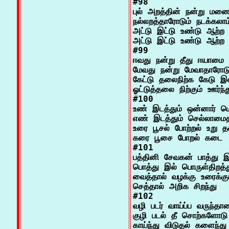
#98

புல் அறத்தின் நன்று மனை
நல்லறத்தாரோடும் நடக்கலாம் 
அட்டு இட்டு உண்டு ஆற்ற வ
அட்டு இட்டு உண்டு ஆற்ற வ
#99

ஈவது நன்று தீது ஈயாமை ந
மேவது நன்று மேவாதாரோடு
கேட்டு தலைநிற்க கேடு இல்
ஓட்டுத்தலை நிற்கும் ஊர்ந்து
#100

உண் இடத்தும் ஒன்னார் மெ
எண் இடத்தும் செல்லாம
உரை பூசல் போற்றல் உறு த
கரை பூசை போறல் கடை

#101

பத்தினி சேவகன் பாத்து இ
பொத்து இல் பொருள்திறத்த
வைத்தால் வழக்கு உரைக்கு
செத்தால் அறிக சிறந்து

#102

வழி படர் வாய்ப்ப வருந்தா
குழி படல் தீ சொற்களோடு 
காய்ந்து விடுதல் களைந்து 