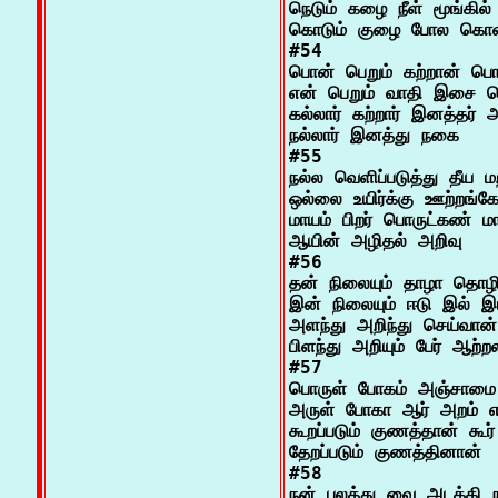
நெடும் கழை நீள் மூங்கில்
கொடும் குழை போல கொளி
#54

பொன் பெறும் கற்றான் பொர
என் பெறும் வாதி இசை பெ
கல்லார் கற்றார் இனத்தர் அ
நல்லார் இனத்து நகை

#55

நல்ல வெளிப்படுத்து தீய மற
ஒல்லை உயிர்க்கு ஊற்றங்க
மாயம் பிறர் பொருட்கண் மா
ஆயின் அழிதல் அறிவு

#56

தன் நிலையும் தாழா தொழில் ந
இன் நிலையும் ஈடு இல் இய
அளந்து அறிந்து செய்வான
பிளந்து அறியும் பேர் ஆற்றல
#57

பொருள் போகம் அஞ்சாமை ப
அருள் போகா ஆர் அறம் என்
கூறப்படும் குணத்தான் கூர
தேறப்படும் குணத்தினான்

#58

நன் புலத்து வை அடக்கி நா