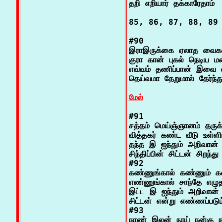
தறி எறியார் தக்காரேதாம்

85, 86, 87, 88, 89 ஆக
#90

இராஇருக்கை ஏலாத வைகல் 
குரா கான் புகல் நெடிய ம
எவ்வம் தணிப்பான் இவை 
தெய்வமா தேறுமால் தேர்ந்து
மேல்
#91

சத்தம் மெய்ஞ்ஞானம் தருக
வித்தகர் கண்ட வீடு உள்ள
தந்த இ ஐந்தும் அறிவான்
சிந்திப்பின் சிட்டன் சிறந்து

#92

கண்ணுங்கால் கண்ணும் க
எண்ணுங்கால் சாந்தே எழுத
இட்ட இ ஐந்தும் அறிவான்
சிட்டன் என்று எண்ணப்படும்
#93

நாண் இலன் நாய் நன்கு நள