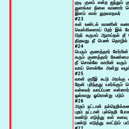
குடி குலம் என்ற ஐந்தும் கு
துளங்கா நிலை காணார் தொக
இளம் கால் துறவாதவர்

#23

கள் உண்டல் காணின் கணவன
வெள்கிலளாய் பிறர் இல் சே
பிறர் கருமம் ஆராய்தல் த
திறவது தீ பெண் தொழில்

#24

பெரும் குணத்தார் சேர்மின
கரும் குணத்தார் கேண்மை 
தீ சொல்லே காமின் வரும்
வாய் சொல்லே அன்று வழக்
#25

வான் குரீஇ கூடு அரக்கு வ
தேன் புரிந்தது யார்க்கும்
வல்லவர் வாய்ப்பன என்னார்
ஒல்காது ஓரொன்று படும்

#26

அறம் நட்டான் நல்நெறிக்கண
புறம் நட்டான் புல்நெறி போக
கண்டு எடுத்து கள் களவு 
பண்டு எடுத்து காட்டும் பயி
#27
