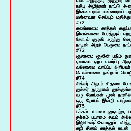
வலி அழிந்தார் மூத்தார் வடக
நலிபு அழிந்தார் நாட்டு அ
இன்னவரால் என்னாராய் ஈந்
மன்னவரா செய்யும் மதித்து

#72

கலங்காமை காத்தல் கருப்பம
இலங்காமை பேர்த்தரல் ஈற்ற
கோடல் குழவி மருந்து வெர
நாடின் அறம் பெருமை நாட்ட
#73

சூலாமை சூலின் படும் துன்
ஏலாமை ஏற்ப வளர்ப்பு அர
வல்லாமை வாய்ப்ப அறிபவர
கொல்லாமை நன்றால் கொழித
#74

சிக்கர் சிதடர் சிதலை போல
துக்கர் துருநாமர் தூக்குங்
வரு நோய்கள் முன் நாளில் 
ஒரு நோயும் இன்றி வாழ்வார்
#75

பக்கம் படாமை ஒருவற்கு பா
தக்கம் படாமை தவம் அல்லா
இழிசினர்க்கேயானும் பசித்த
கழி சினம் காத்தல் கடன்
