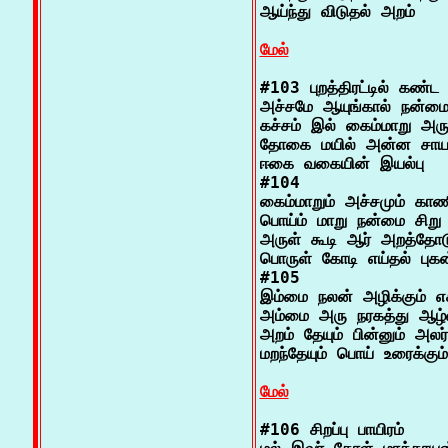
ஆய்ந்து விடுதல் அறம்

மேல்
#103 புறத்திரட்டில் கண்ட 
அச்சமே ஆயுங்கால் நன்ம
கச்சம் இல் கைம்மாறு அருள
தோகை மயில் அன்ன சாயலாய
ஈகை வகையின் இயல்பு

#104

கைம்மாறும் அச்சமும் கா
பொய்ம் மாறு நன்மை சிறு ப
அருள் கூடி ஆர் அறத்தோடு
பொருள் கோடி எய்தல் புகன்
#105

இம்மை நலன் அழிக்கும் எச்
அம்மை அரு நரகத்து ஆழ்வி
அறம் தேயும் பின்னும் அலர்
மறந்தேயும் பொய் உரைக்கும்
மேல்
#106 சிறப்பு பாயிரம்
