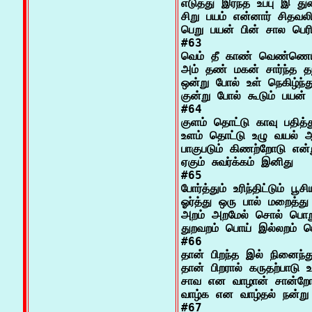
எடுத்து இரந்த உப்பு இ 
சிறு பயம் என்னார் சிதவலிப்
பெறு பயன் பின் சால பெரித
#63

வெம் தீ காண் வெண்ணெய் ம
அம் தண் மகன் சார்ந்த தந
ஒன்று போல் உள் நெகிழ்ந்து
குன்று போல் கூடும் பயன்

#64

குளம் தொட்டு காவு பதித்து
உளம் தொட்டு உழு வயல் ஆ
பாகுபடும் கிணற்றோடு என்
ஏகும் சுவர்க்கம் இனிது

#65

போர்த்தும் உரிந்திட்டும் பூசியும
ஓர்த்து ஒரு பால் மறைத்து
அறம் அறமேல் சொல் பொறு
துறவறம் பொய் இல்லறம் மெ
#66

தான் பிறந்த இல் நினைந்த
தான் பிறரால் கருதற்பாடு உ
சாவ என வாழான் சான்றோரா
வாழ்க என வாழ்தல் நன்று

#67
