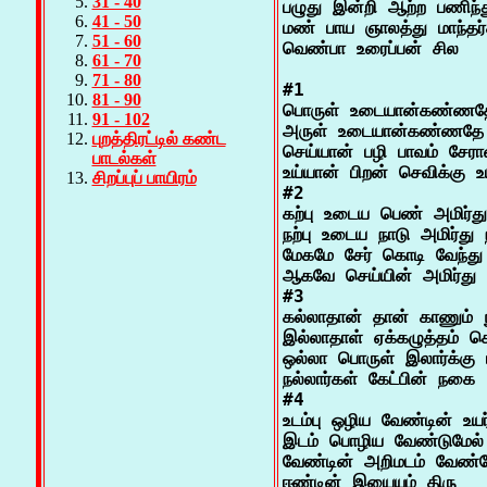
31 - 40
பழுது இன்றி ஆற்ற பணிந்து
41 - 50
மண் பாய ஞாலத்து மாந்தர்க
51 - 60
61 - 70
71 - 80
#1

81 - 90
பொருள் உடையான்கண்ணதே
91 - 102
அருள் உடையான்கண்ணதே 
புறத்திரட்டில் கண்ட
செய்யான் பழி பாவம் சேரான
பாடல்கள்
உய்யான் பிறன் செவிக்கு உய்
சிறப்புப் பாயிரம்
#2

கற்பு உடைய பெண் அமிர்து
நற்பு உடைய நாடு அமிர்து ந
மேகமே சேர் கொடி வேந்து 
ஆகவே செய்யின் அமிர்து

#3

கல்லாதான் தான் காணும் நு
இல்லாதாள் ஏக்கழுத்தம் செ
ஒல்லா பொருள் இலார்க்கு ஈ
நல்லார்கள் கேட்பின் நகை

#4

உடம்பு ஒழிய வேண்டின் உயர
இடம் பொழிய வேண்டுமேல்
வேண்டின் அறிமடம் வேண்டே
ஈண்டின் இயையும் திரு
