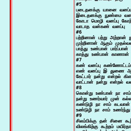
#5

படைதனக்கு யானை வனப்பு
இடைதனக்கு நுண்மை வனப்
கோடா மொழி வனப்பு கோற்
வாடாத வன்கண் வனப்பு

#6

பற்றினான் பற்று அற்றான் 
முற்றினான் ஆகும் முதல்வன்
பாத்து உண்பான் பார்ப்பான
காத்து உண்பான் காணான் 
#7

கண் வனப்பு கண்ணோட்டம் 
எண் வனப்பு இ துணை ஆம்
கேட்டார் நன்று என்றல் கிள
வாட்டான் நன்று என்றல் வனப
#8

கொன்று உண்பான் நா சாம்
நன்று உணர்வார் முன் கல்
கண்டுழி நா சாம் கடவான் க
உண்டுழி நா சாம் உணர்ந்து

#9

சிலம்பிக்கு தன் சினை கூற்
விலங்கிற்கு கூற்றம் மயிர்த