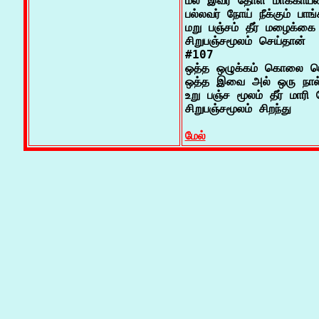
மல் இவர் தோள் மாக்காயன
பல்லவர் நோய் நீக்கும் பாங்
மறு பஞ்சம் தீர் மழைக்கை 
சிறுபஞ்சமூலம் செய்தான்

#107

ஒத்த ஒழுக்கம் கொலை பொ
ஒத்த இவை அல் ஒரு நால் 
உறு பஞ்ச மூலம் தீர் மாரி ப
சிறுபஞ்சமூலம் சிறந்து

மேல்