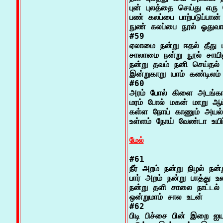
புன் புலத்தை செய்து எரு 
பண் கலப்பை பாற்படுப்பான
நுண் கலப்பை நூல் ஓதுவார்
#59

ஏலாமை நன்று ஈதல் தீது பண
சாலாமை நன்று நூல் சாயி
நன்று தவம் நனி செய்தல் 
இன்றுகாறு யாம் கண்டிலம்

#60

அரம் போல் கிளை அடங்க
மரம் போல் மகன் மாறு ஆய்
கள்ள நோய் காணும் அயல் 
உள்ளம் நோய் வேண்டா உயிர்
மேல்
#61

நீர் அறம் நன்று நிழல் நன்
பார் அறம் நன்று பாத்து உ
நன்று தளி சாலை நாட்டல் 
ஒன்றுமாம் சால உடன்

#62

பிடி பிச்சை பின் இறை ஐயம