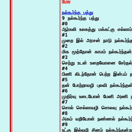
மேல்
நல்கூர்ந்த பத்து

9 நல்கூர்ந்த பத்து

#0

ஆர்கலி உலகத்து மக்கட்கு எல்லாம்

#1

முறை இல் அரசன் நாடு நல்கூர்ந்த
#2

மிக மூத்தோன் காமம் நல்கூர்ந்தன்ற
#3

செற்று உடன் உறைவோனை சேர்தல் நல
#4

பிணி கிடந்தோன் பெற்ற இன்பம் நல்
#5

தன் போற்றாவழி புலவி நல்கூர்ந்தன்
#6

முதிர்வு உடையோன் மேனி அணி நல்க
#7

சொல் செல்லாவழி சொலவு நல்கூர்ந்
#8

அகம் வறியோன் நண்ணல் நல்கூர்ந்
#9

உட்கு இல்வழி சினம் நல்கூர்ந்தன்று