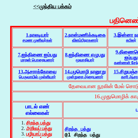
<<முந்திய பக்கம்
பதினெண்
1.நாலடியார்
2.நான்மணிக்கடிகை
3.இன்னா நா
சமண முனிவர்கள்
விளம்பிநாகனார்
கபிலர்
9.திணைம
7.ஐந்திணை ஐம்பது
8.ஐந்திணை எழுபது
ஐம்பது
மாறன் பொறையனார்
மூவாதியார்
கண்ணன் சேந்
13.ஆசாரக்கோவை
14.பழமொழி நானூறு
15.சிறுபஞ்ச
பெருவாயில் முள்ளியார்
முன்றுறை அரையனார்
காரி ஆசா
தேவையான நூலின் மேல் சொடுக்
16.முதுமொழிக் காஞ்
பாடல் எண்
எல்லைகள்
சிறந்த பத்து
அறிவுப் பத்து
சிறந்த பத்து
பழியாப் பத்து

@1 சிறந்த பத்து
