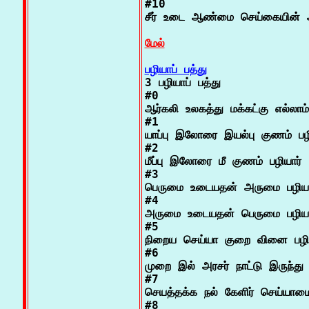
#10

சீர் உடை ஆண்மை செய்கையின் அ
மேல்
பழியாப் பத்து

3 பழியாப் பத்து

#0

ஆர்கலி உலகத்து மக்கட்கு எல்லாம்

#1

யாப்பு இலோரை இயல்பு குணம் பழிய
#2

மீப்பு இலோரை மீ குணம் பழியார்

#3

பெருமை உடையதன் அருமை பழியார
#4

அருமை உடையதன் பெருமை பழியார
#5

நிறைய செய்யா குறை வினை பழியா
#6

முறை இல் அரசர் நாட்டு இருந்து ப
#7

செயத்தக்க நல் கேளிர் செய்யாமை 
#8
