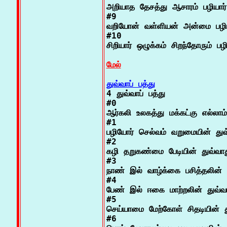
அறியாத தேசத்து ஆசாரம் பழியார்

#9

வறியோன் வள்ளியன் அன்மை பழியா
#10

சிறியார் ஒழுக்கம் சிறந்தோரும் பழிய
மேல்
துவ்வாப் பத்து

4 துவ்வாப் பத்து

#0

ஆர்கலி உலகத்து மக்கட்கு எல்லாம்

#1

பழியோர் செல்வம் வறுமையின் துவ்
#2

கழி தறுகண்மை பேடியின் துவ்வாத
#3

நாண் இல் வாழ்க்கை பசித்தலின் த
#4

பேண் இல் ஈகை மாற்றலின் துவ்வா
#5

செய்யாமை மேற்கோள் சிதடியின் து
#6
