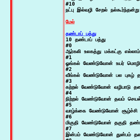
#10

நட்பு இல்வழி சேறல் நல்கூர்ந்தன்று

மேல்
தண்டாப் பத்து

10 தண்டாப் பத்து

#0

ஆர்கலி உலகத்து மக்கட்கு எல்லாம்

#1

ஓங்கல் வேண்டுவோன் உயர் மொழி
#2

வீங்கல் வேண்டுவோன் பல புகழ் த
#3

கற்றல் வேண்டுவோன் வழிபாடு தண
#4

நிற்றல் வேண்டுவோன் தவம் செயல
#5

வாழ்க்கை வேண்டுவோன் சூழ்ச்சி 
#6

மிகுதி வேண்டுவோன் தகுதி தண்ட
#7

இன்பம் வேண்டுவோன் துன்பம் தண