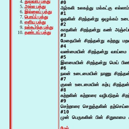
துவ்வாப் பத்து
#0

அல்ல பத்து
ஆர்கலி உலகத்து மக்கட்கு எல்லாம்

இல்லைப் பத்து
#1

பொய்ப் பத்து
ஓதலின் சிறந்தன்று ஒழுக்கம் உட
எளிய பத்து
#2

நல்கூர்ந்த பத்து
காதலின் சிறந்தன்று கண் அஞ்சப்ப
தண்டாப் பத்து
#3

மேதையின் சிறந்தன்று கற்றது மற
#4

வண்மையின் சிறந்தன்று வாய்மை
#5

இளமையின் சிறந்தன்று மெய் பி
#6

நலன் உடைமையின் நாணு சிறந்தன்
#7

குலன் உடைமையின் கற்பு சிறந்தன்ற
#8

கற்றலின் கற்றாரை வழிபடுதல் சிறந்
#9

செற்றாரை செறுத்தலின் தற்செய்கை
#10

முன் பெருகலின் பின் சிறுகாமை சி
மேல்