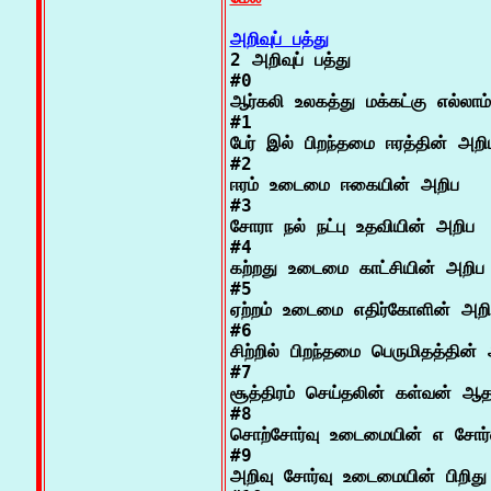
அறிவுப் பத்து

2 அறிவுப் பத்து

#0

ஆர்கலி உலகத்து மக்கட்கு எல்லாம்

#1

பேர் இல் பிறந்தமை ஈரத்தின் அறிப
#2

ஈரம் உடைமை ஈகையின் அறிப

#3

சோரா நல் நட்பு உதவியின் அறிப

#4

கற்றது உடைமை காட்சியின் அறிப

#5

ஏற்றம் உடைமை எதிர்கோளின் அறிப
#6

சிற்றில் பிறந்தமை பெருமிதத்தின் 
#7

சூத்திரம் செய்தலின் கள்வன் ஆத
#8

சொற்சோர்வு உடைமையின் எ சோர்வு
#9

அறிவு சோர்வு உடைமையின் பிறிது 