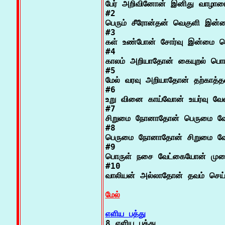
பேர் அறிவினோன் இனிது வாழாம
#2

பெரும் சீரோன்தன் வெகுளி இன்ம
#3

கள் உண்போன் சோர்வு இன்மை பொ
#4

காலம் அறியாதோன் கையுறல் பொய்
#5

மேல் வரவு அறியாதோன் தற்காத்தல
#6

உறு வினை காய்வோன் உயர்வு வேண
#7

சிறுமை நோனாதோன் பெருமை வேண
#8

பெருமை நோனாதோன் சிறுமை வேண
#9

பொருள் நசை வேட்கையோன் முறை
#10

வாலியன் அல்லாதோன் தவம் செய்
மேல்
எளிய பத்து

8 எளிய பத்து
