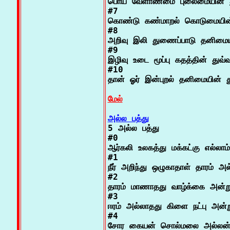
பொய் வேளாண்மை புலைமையின் து
#7

கொண்டு கண்மாறல் கொடுமையின் 
#8

அறிவு இலி துணைப்பாடு தனிமையி
#9

இழிவு உடை மூப்பு கதத்தின் துவ்வ
#10

தான் ஓர் இன்புறல் தனிமையின் து
மேல்
அல்ல பத்து

5 அல்ல பத்து

#0

ஆர்கலி உலகத்து மக்கட்கு எல்லாம்

#1

நீர் அறிந்து ஒழுகாதாள் தாரம் அல்
#2

தாரம் மாணாதது வாழ்க்கை அன்று
#3

ஈரம் அல்லாதது கிளை நட்பு அன்று
#4

சோர கையன் சொல்மலை அல்லன்