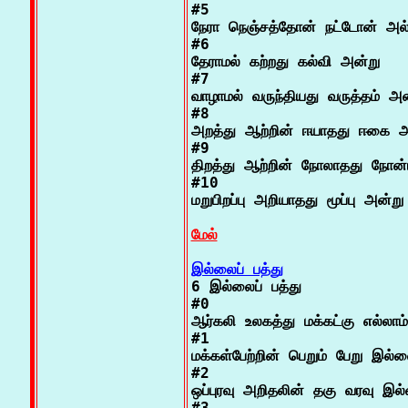
#5

நேரா நெஞ்சத்தோன் நட்டோன் அல்
#6

தேராமல் கற்றது கல்வி அன்று

#7

வாழாமல் வருந்தியது வருத்தம் அன்
#8

அறத்து ஆற்றின் ஈயாதது ஈகை அன
#9

திறத்து ஆற்றின் நோலாதது நோன்ப
#10

மறுபிறப்பு அறியாதது மூப்பு அன்று

மேல்
இல்லைப் பத்து

6 இல்லைப் பத்து

#0

ஆர்கலி உலகத்து மக்கட்கு எல்லாம்

#1

மக்கள்பேற்றின் பெறும் பேறு இல்ல
#2

ஒப்புரவு அறிதலின் தகு வரவு இல்
#3
