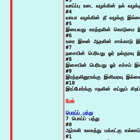
வாய்ப்பு உடை வழக்கின் நல் வழக்
#4

வாயா வழக்கின் தீ வழக்கு இல்ல
#5

இயைவது கரத்தலின் கொடுமை இ
#6

உரை இலன் ஆதலின் சாக்காடு இ
#7

நசையின் பெரியது ஓர் நல்குரவு இ
#8

இசையின் பெரியது ஓர் எச்சம் இல
#9

இரத்தலினூஉங்கு இளிவரவு இல்லை
#10

இரப்போர்க்கு ஈதலின் எய்தும் சிறப
மேல்
பொய்ப் பத்து

7 பொய்ப் பத்து

#0

ஆர்கலி உலகத்து மக்கட்கு எல்லாம்

#1
