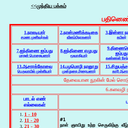
<<முந்திய பக்கம்
பதினெண்
1.நாலடியார்
2.நான்மணிக்கடிகை
3.இன்னா நா
சமண முனிவர்கள்
விளம்பிநாகனார்
கபிலர்
9.திணைம
7.ஐந்திணை ஐம்பது
8.ஐந்திணை எழுபது
ஐம்பது
மாறன் பொறையனார்
மூவாதியார்
கண்ணன் சேந்
13.ஆசாரக்கோவை
14.பழமொழி நானூறு
15.சிறுபஞ்ச
பெருவாயில் முள்ளியார்
முன்றுறை அரையனார்
காரி ஆசா
தேவையான நூலின் மேல் சொடுக்
6.களவழி ந
பாடல் எண்
எல்லைகள்
1 - 10
#1

11 - 20
நாள் ஞாயிறு உற்ற செருவிற்கு வீழ்ந
21 - 30