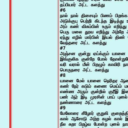
தப்பியார் அட்ட களத்து

#6

நால் நால் திசையும் பிணம் பிறங்
அடுக்குபு பெற்றி கிடந்த இடித்து உ
அம் கண் விசும்பின் உரும் எறிந்து 
பெரு மலை தூவ எறிந்து அற்றே 
ஏந்து எழில் மார்பின் இயல் திண் த
வேந்தரை அட்ட களத்து

#7

அஞ்சன குன்று ஏய்க்கும் யானை அ
இங்குலிக குன்றே போல் தோன்றும
வரி வரால் மீன் பிறழும் காவிரி நா
பொருநரை அட்ட களத்து

#8

யானை மேல் யானை நெரிதர ஆனா
கண் நேர் கடும் கணை மெய்ம் மாய்
எண்ண அரும் குன்றில் குரீஇ இன
பண் ஆர் இடி முரசின் பாய் புனல் ந
நண்ணாரை அட்ட களத்து

#9

மேலோரை கீழோர் குறுகி குறைத்திட
கால் ஆசோடு அற்ற கழல் கால் இர
நீல சுறா பிறழ்வ போன்ற புனல் நாட