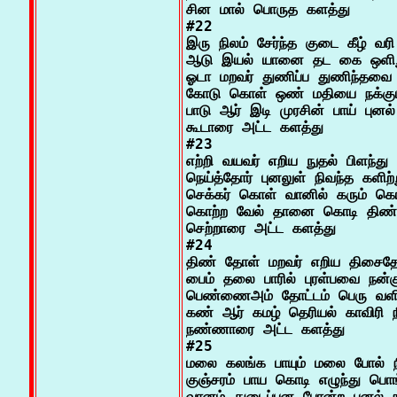
சின மால் பொருத களத்து

#22

இரு நிலம் சேர்ந்த குடை கீழ் வரி 
ஆடு இயல் யானை தட கை ஒளிறு
ஓடா மறவர் துணிப்ப துணிந்தவை

கோடு கொள் ஒண் மதியை நக்கும் 
பாடு ஆர் இடி முரசின் பாய் புனல் 
கூடாரை அட்ட களத்து

#23

எற்றி வயவர் எறிய நுதல் பிளந்து

நெய்த்தோர் புனலுள் நிவந்த களிற்று
செக்கர் கொள் வானில் கரும் க
கொற்ற வேல் தானை கொடி திண் த
செற்றாரை அட்ட களத்து

#24

திண் தோள் மறவர் எறிய திசைதோற
பைம் தலை பாரில் புரள்பவை நன்க
பெண்ணைஅம் தோட்டம் பெரு வளி ப
கண் ஆர் கமழ் தெரியல் காவிரி நீர
நண்ணாரை அட்ட களத்து

#25

மலை கலங்க பாயும் மலை போல் 
குஞ்சரம் பாய கொடி எழுந்து பொங்க
வானம் துடைப்பன போன்ற புனல் ந