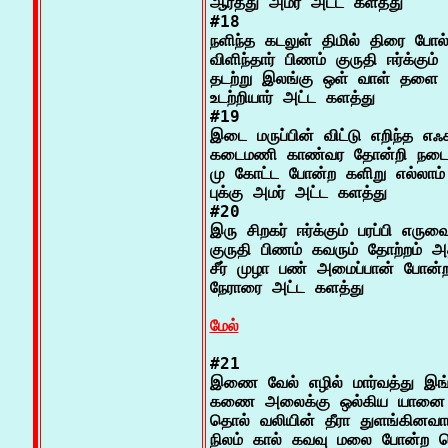
ஆர்த்து அமர் அட்ட களத்து

#18

நளிந்த கடலுள் திமில் திரை போல் 
விளிந்தார் பிணம் குருதி ஈர்க்கும் 
தடற்று இலங்கு ஒள் வாள் தளை அ
உடற்றியார் அட்ட களத்து

#19

இடை மருப்பின் விட்டு எறிந்த எஃகம
கடைமணி காண்வர தோன்றி நடை ம
மு கோட்ட போன்ற களிறு எல்லாம் ந
புக்கு அமர் அட்ட களத்து

#20

இரு சிறகர் ஈர்க்கும் பரப்பி எருவை
குருதி பிணம் கவரும் தோற்றம் அத
சீர் முழா பண் அமைப்பான் போன்ற
நேராரை அட்ட களத்து

மேல்
#21

இணை வேல் எழில் மார்வத்து இங்க 
கணை அலைக்கு ஒல்கிய யானை
தொல் வலியின் தீரா துளங்கினவாய
நிலம் கால் கவவு மலை போன்ற ச