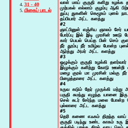
வாள் மாய் குருதி களிறு உழக்க தா
31 - 40
முற்பகல் எல்லாம் குழம்பு ஆகி பிற்ப
மிகைப் பாடல்
துப்பு துகளின் கெழூஉம் புனல் நாட
தப்பியார் அட்ட களத்து

#2

ஞாட்பினுள் எஞ்சிய ஞாலம் சேர் ய
போர்ப்பு இல் இடி முரசின் ஊடு ப
கார் பெயல் பெய்த பின் செம் குள 
நீர் தூம்பு நீர் உமிழ்வ போன்ற புனல
ஆர்த்து அமர் அட்ட களத்து

#3

ஒழுக்கும் குருதி உழக்கி தளர்வார்

இழுக்கும் களிற்று கோடு ஊன்றி எ
மழை குரல் மா முரசின் மல்கு நீர்
பிழைத்தாரை அட்ட களத்து

#4

உருவ கடும் தேர் முருக்கி மற்று அ
பருதி சுமந்து எழுந்த யானை இரு வி
செல் சுடர் சேர்ந்த மலை போன்ற 
புல்லாரை அட்ட களத்து

#5

தெரி கணை எஃகம் திறந்த வாய் எ
குருதி படிந்து உண்ட காகம் உரு இ
குக்கில் புறத்த சிரல் வாய செம் 