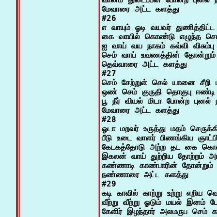
மேவாரை அட்ட களத்து

#26

எ வாயும் ஓடி வயவர் துணித்திட்ட

கை வாயில் கொண்டு எழுந்த செம்
ஐ வாய் வய நாகம் கவ்வி விசும்பு 
செம் வாய் உவணத்தின் தோன்றும் 
தெவ்வாரை அட்ட களத்து

#27

செம் சேற்றுள் செல் யானை சீறி மி
ஒண் செம் குருதி தொகுபு ஈண்டி
பூ நீர் வியல் மிடா போன்ற புனல் ந
மேவாரை அட்ட களத்து

#28

ஓடா மறவர் உருத்து மதம் செருக்கி
பீடு உடை வாளர் பிணங்கிய ஞாட்பின
கேடகத்தோடு அற்ற தட கை கொண்
இகலன் வாய் துற்றிய தோற்றம் அயல
கண்ணாடி காண்பாரின் தோன்றும் ப
நண்ணாரை அட்ட களத்து

#29

கடி காவில் காற்று உற்று எறிய வெட
வீற்று வீற்று ஓடும் மயல் இனம் போ
கேளிர் இழந்தார் அலமருப செம் க