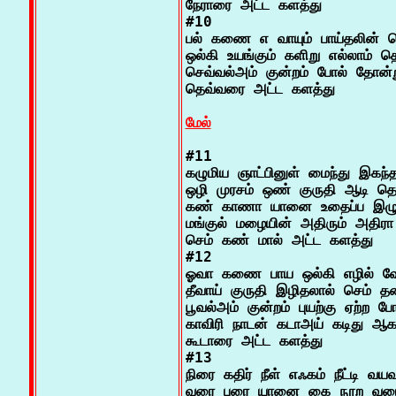
நேராரை அட்ட களத்து

#10

பல் கணை எ வாயும் பாய்தலின் செ
ஒல்கி உயங்கும் களிறு எல்லாம் தொல
செவ்வல்அம் குன்றம் போல் தோன்று
தெவ்வரை அட்ட களத்து

மேல்
#11

கழுமிய ஞாட்பினுள் மைந்து இகந்தா
ஒழி முரசம் ஒண் குருதி ஆடி தொழி
கண் காணா யானை உதைப்ப இழு
மங்குல் மழையின் அதிரும் அதிரா 
செம் கண் மால் அட்ட களத்து

#12

ஓவா கணை பாய ஒல்கி எழில் வேழ
தீவாய் குருதி இழிதலால் செம் த
பூவல்அம் குன்றம் புயற்கு ஏற்ற ப
காவிரி நாடன் கடாஅய் கடிது ஆக
கூடாரை அட்ட களத்து

#13

நிரை கதிர் நீள் எஃகம் நீட்டி வயவர
வரை புரை யானை கை நூற வரை 