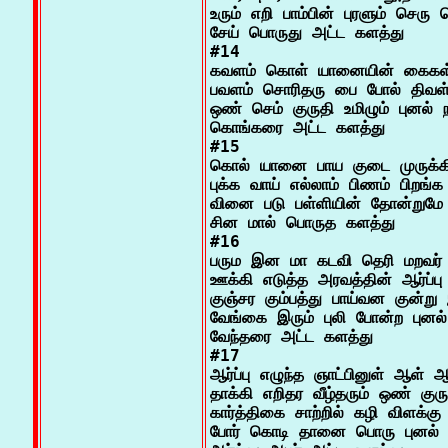
உரும் எறி பாம்பின் புரளும் செரு ம
சேய் பொருது அட்ட களத்து

#14

கவளம் கொள் யானையின் கைகள்
பவளம் சொரிதரு பை போல் திவள்
ஒண் செம் குருதி உமிழும் புனல் ந
கொங்கரை அட்ட களத்து

#15

கொல் யானை பாய குடை முருக்கி 
புக்க வாய் எல்லாம் பிணம் பிறங்க 
வினை படு பள்ளியின் தோன்றுமே 
சின மால் பொருத களத்து

#16

பரும இன மா கடவி தெரி மறவர்

ஊக்கி எடுத்த அரவத்தின் ஆர்ப்பு
குஞ்சர கும்பத்து பாய்வன குன்று 
வேங்கை இரும் புலி போன்ற புனல்
வேந்தரை அட்ட களத்து

#17

ஆர்ப்பு எழுந்த ஞாட்பினுள் ஆள் ஆள
தாக்கி எறிதர வீழ்தரும் ஒண் குருத
கார்த்திகை சாற்றில் கழி விளக்க
போர் கொடி தானை பொரு புனல் நீ