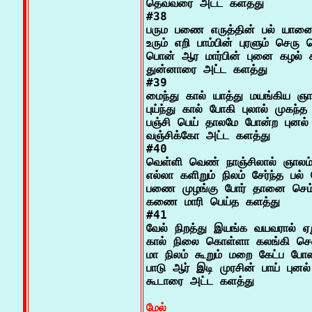
தெவ்வரை அட்ட களத்து

#38

பரும பணை எருத்தின் பல் யானை ப
உரும் எறி பாம்பின் புரளும் செரு ம
பொன் ஆர மார்பின் புனை கழல் கா
துன்னாரை அட்ட களத்து

#39

மைந்து கால் யாத்து மயங்கிய ஞாட்
புய்ந்து கால் போகி புலால் முகந்
பஞ்சி பெய் தாலமே போன்ற புனல் 
வஞ்சிக்கோ அட்ட களத்து

#40

வெள்ளி வெண் நாஞ்சிலால் ஞாலம
எல்லா களிறும் நிலம் சேர்ந்த பல் வ
பணை முழங்கு போர் தானை செம்
கணை மாரி பெய்த களத்து

#41

வேல் நிறத்து இயங்க வயவரால் ஏற
கால் நிலை கொள்ளா கலங்கி செவி
மா நிலம் கூறும் மறை கேட்ப போன
பாடு ஆர் இடி முரசின் பாய் புனல் 
கூடாரை அட்ட களத்து

மேல்