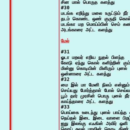
சின மால் பொருத களத்து

#30

மடங்க எறிந்து மலை உருட்டும் நீர்
தடம் கொண்ட ஒண் குருதி கொல் கள
மடங்கா மற மொய்ம்பின் செம் கண
அடங்காரை அட்ட களத்து

மேல்
#31

ஓடா மறவர் எறிய நுதல் பிளந்த

கோடு ஏந்து கொல் களிற்றின் கும்
மின்னு கொடியின் மிளிரும் புனல் 
ஒன்னாரை அட்ட களத்து

#32

மை இல் மா மேனி நிலம் என்னும் 
செய்யது போர்த்தாள் போல் செவ்வந்
பூம் தார் முரசின் பொரு புனல் நீர்
காய்ந்தாரை அட்ட களத்து

#33

பொய்கை உடைந்து புனல் பாய்ந்த வ
நெய்தல் இடை இடை வாளை பிறழ
ஐது இலங்கு எஃகின் அவிர் ஒளி 
கொய் சுவல் மாவின் கொடி திண் த