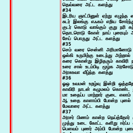
தெவ்வரை அட்ட களத்து

#34

இடரிய ஞாட்பினுள் ஏற்று எழுந்த மை
சுடர் இலங்கு எஃகம் எறிய சோர்ந்த
குடர் கொடு வாங்கும் குறு நரி கந்
தொடரொடு கோள் நாய் புரையும் அ
சேய் பொருது அட்ட களத்து

#35

செம் வரை சென்னி அரிமானோடு
ஒல்கி உருமிற்கு உடைந்து அற்றால் ம
கரை கொன்று இழிதரும் காவிரி ந
உரை சால் உடம்பிடி மூழ்க அரசோடு
அரசுஉவா வீழ்ந்த களத்து

#36

ஓஒ உவமன் உறழ்வு இன்றி ஒத்ததே
காவிரி நாடன் கழுமலம் கொண்ட ந
மா உதைப்ப மாற்றார் குடை எலாம் க
ஆ உதை காளாம்பி போன்ற புனல் ந
மேவாரை அட்ட களத்து

#37

அரசர் பிணம் கான்ற நெய்த்தோர் 
முத்து உடை கோட்ட களிறு ஈர்ப்ப எ
பெளவம் புணர் அம்பி போன்ற புனல