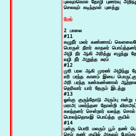
புலவும்கொல் தோழி புணர்வு அறிந
செலவும் கடிந்தாள் புனத்து

மேல்
2 பாலை

#11

கழுநீர் மலர் கண்ணாய் கெளவையோ
பொருள் நீரார் காதலர் பொய்த்தனர் ந
அழி நீர ஆகி அரித்து எழுந்து தோ
வழி நீர் அறுத்த சுரம்

#12

முரி பரல ஆகி முரண் அழிந்து தோ
எரி பரந்த கானம் இயை பொருட்கு 
அரி பரந்த உண்கண்ணாள் ஆற்றாமை
தெரிவார் யார் தேரும் இடத்து

#13

ஓங்கு குருந்தோடு அரும்பு ஈன்று பா
மராஅ மலர்ந்தன தோன்றி விராஅய்
கலந்தனர் சென்றார் வலந்த சொல் எ
பொலந்தொடீஇ பொய்த்த குயில்

#14

புன்கு பொரி மலரும் பூம் தண் பொழ
செம் கண் குயில் அகவும் போழ்து 