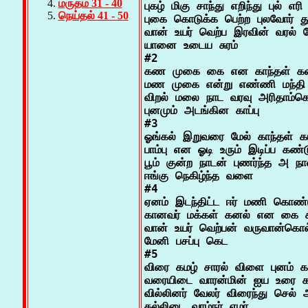
மருதம் 31 - 40
புகழ் மிகு சாந்து எறிந்து புல் எரி 
நெய்தல் 41 - 50
புகை கொடுக்க பெற்ற புலவோர் து
வான் உயர் வெற்ப இரவின் வரல் வ
யானை உடைய சுரம்

#2

கண முகை கை என காந்தள் கவி
மண முகை என்று எண்ணி மந்தி 
விறல் மலை நாட வரவு அரிதாம்க
புனமும் அடங்கின காப்பு

#3

ஓங்கல் இறுவரை மேல் காந்தள் க
பாம்பு என ஓடி உரும் இடிப்ப கண்டு
பூம் குன்ற நாடன் புணர்ந்த அ நா
ஈங்கு நெகிழ்ந்த வளை

#4

ஏனம் இடந்திட்ட ஈர் மணி கொண்ட
கானவர் மக்கள் கனல் என கை காய
வான் உயர் வெற்பன் வருவான்கொல
மேனி பசப்பு கெட

#5

விரை கமழ் சாரல் விளை புனம் காப்
வரையிடை வாரன்மின் ஐய உரை கடி
வில்லினர் வேலர் விரைந்து செல் அம
கல்லிடை வாழ்நர் எமர்
