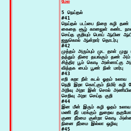
மேல்
5 நெய்தல்

#41

நெய்தல் படப்பை நிறை கழி தண் சே
கைதை சூழ் கானலுள் கண்ட நாள
செய்த குறியும் பொய் ஆயின ஆயி
ஐதுகொல் ஆன்றார் தொடர்பு

#42

முத்தம் அரும்பும் முட தாள் முது 
தத்தும் திரை தயங்கும் தண் அம் க
சித்திர பூம் கொடி அன்னாட்கு அரு
வித்தக பைம் பூண் நின் மார்பு

#43

எறி சுறா நீள் கடல் ஓதம் உலாவ

நெறி இறா கொட்கும் நிமிர் கழி சேர
அறிவு அறா இன் சொல் அணியிழை
செறிவு அறா செய்த குறி

#44

இன மீன் இரும் கழி ஓதம் உலாவ

மணி நீர் பரக்கும் துறைவ தகுமோ

குண நீர்மை குன்றா கொடி அன்னா
நினை நீர்மை இல்லா ஒழிவு

#45
