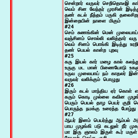
சென்றார் வருவர் செறிதொடீஇ கா
வெம் சின வேந்தர் முரசின் இடித்த
தண் கடல் நீத்தம் பருகி தலைசிறந்
இன்றையின் நாளை மிகும்

#24

செம் சுணங்கின் மென் முலையாய்
வஞ்சினம் சொல்லி வலித்தார் வரு க
வெம் சினம் பொங்கி இடித்து உரறி
தண் பெயல் கான்ற புறவு

#25

கரு இயல் கார் மழை கால் கலந்து
உருகு மட மான் பிணையோடு உகளு
உருவ முலையாய் நம் காதலர் இன்
வருவர் வலிக்கும் பொழுது

#26

இரும் கடல் மாந்திய ஏர் கொள் எழ
கரும் கொடி முல்லை கவின முழங்
பெரும் பெயல் தாழ பெயர் குறி செய
பொருந்த நமக்கு உரைத்த போழ்து

#27

ஆயர் இனம் பெயர்த்து ஆம்பல் அ
பாய முழங்கி படு கடலுள் நீர் முகந்
மா இரு ஞாலம் இருள் கூர் மருள்
சேயவர் செய்த குறி
