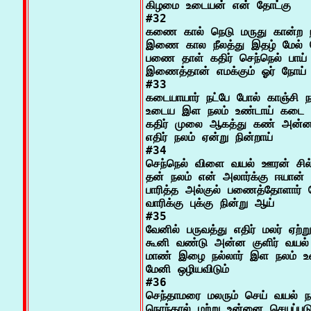
கிழமை உடையன் என் தோட்கு

#32

கணை கால் நெடு மருது கான்ற நற
இணை கால நீலத்து இதழ் மேல் சொ
பணை தாள் கதிர் செந்நெல் பாய்
இணைத்தான் எமக்கும் ஓர் நோய்

#33

கடையாயார் நட்பே போல் காஞ்சி ந
உடைய இள நலம் உண்டாய் கடை 
கதிர் முலை ஆகத்து கண் அன்னார
எதிர் நலம் ஏன்று நின்றாய்

#34

செந்நெல் விளை வயல் ஊரன் சில்
தன் நலம் என் அலார்க்கு ஈயான்
பாரித்த அல்குல் பணைத்தோளார் சே
வாரிக்கு புக்கு நின்று ஆய்

#35

வேனில் பருவத்து எதிர் மலர் ஏற்று
கூனி வண்டு அன்ன குளிர் வயல் 
மாண் இழை நல்லார் இள நலம் உண
மேனி ஒழியவிடும்

#36

செந்தாமரை மலரும் செய் வயல் ந
நொந்தால் மற்று உன்னை செயப்படு