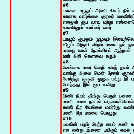
#6

யானை உழலும் அணி கிளர் நீள் 
கானக வாழ்க்கை குறவர் மகளிரேம்
ஏனலுள் ஐய வரவு மற்று என்னைக
காணினும் காய்வர் எமர்

#7

யாழும் குழலும் முழவும் இயைந்தெ
வீழும் அருவி விறல் மலை நல் நாட
மாழை மான் நோக்கியும் ஆற்றாள் 
ஊர் அறி கெளவை தரும்

#8

வேங்கை மலர வெறி கமழ் தண் சில
வாங்கு அமை மென் தோள் குறவர் 
சோர்ந்து குருதி ஒழுக மற்று இ புற
போந்தது இல் ஐய களிறு

#9

பிணி நிறம் தீர்ந்து பெரும் பணை
மணி மலை நாடன் வருவான்கொல்
கணி நிற வேங்கை மலர்ந்து வண்டு 
மணி நிற மாலை பொழுது

#10

பலவின் பழம் பெற்ற பைம் கண் கட
எல என்று இணை பயிரும் ஏகல் சூ