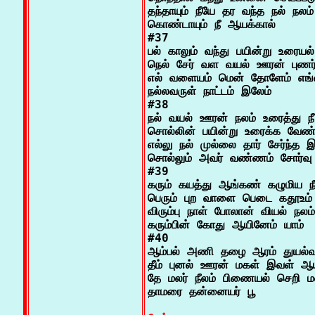
தந்தாயும் நீயே தர வந்த நல் நலம்

கொண்டாயும் நீ ஆயக்கால்

#37

பல் காலும் வந்து பயின்று உரையல
நெல் சேர் வள வயல் ஊரன் புணர்ந
எல் வளையம் மென் தோளேம் எங்க
நல்லவருள் நாட்டம் இலேம்

#38

நல் வயல் ஊரன் நலம் உரைத்து ந
சொல்லின் பயின்று உரைக்க வேண்ட
எல்லு நல் முல்லை தார் சேர்ந்த இர
சொல்லும் அவர் வண்ணம் சோர்வு

#39

கரும் கயத்து ஆங்கண் கழுமிய நீல
பெரும் புற வாளை பெடை கதூஉம்
விரும்பு நாள் போலான் வியல் நலம்
கரும்பின் கோது ஆயினேம் யாம்

#40

ஆம்பல் அணி தழை ஆரம் துயல்வரு
தீம் புனல் ஊரன் மகள் இவள் ஆய்ந
தே மலர் நீலம் பிணையல் செறி மல
தாமரை தன்னையர் பூ
