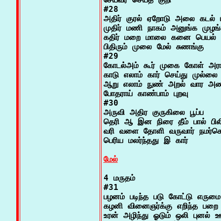
#28

அதிர் குரல் ஏறோடு அலை கடல் மா
முதிர் மணி நாகம் அனுங்க முழங்க
கதிர் மறை மாலை கனை பெயல் த
பிதிரும் முலை மேல் சுணங்கு

#29

கோடல்அம் கூர் முகை கோள் அரா 
காடு எலாம் கார் செய்து முல்லை 
ஆறு எலாம் நுண் அறல் வார அணி
போதராய் காண்பாம் புறவு

#30

அருவி அதிர குருகிலை பூப்ப

தெரி ஆ இன நிரை தீம் பால் பிலிற
வரி வளை தோளி வருவார் நமர்கொ
பெரிய மலர்ந்தது இ கார்

மேல்
4 மருதம்

#31

பழனம் படிந்த படு கோட்டு எருமை

கழனி வினைஞர்க்கு எறிந்த பறை க
உரன் அழிந்து ஓடும் ஒலி புனல் ஊ