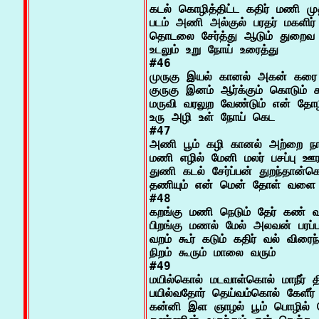
கடல் கொழித்திட்ட கதிர் மணி முத்
படம் அணி அல்குல் பரதர் மகளிர்

தொடலை சேர்த்து ஆடும் துறைவ 
உடலும் உறு நோய் உரைத்து

#46

முருகு இயல் கானல் அகன் கரை
குருகு இனம் ஆர்க்கும் கொடும் கழ
மருவி வரலுற வேண்டும் என் தோழ
உரு அழி உள் நோய் கெட

#47

அணி பூம் கழி கானல் அற்றை நா
மணி எழில் மேனி மலர் பசப்பு ஊர
துணி கடல் சேர்ப்பன் துறந்தான்க
தணியும் என் மென் தோள் வளை

#48

கறங்கு மணி நெடும் தேர் கண் வா
பிறங்கு மணல் மேல் அலவன் பரப்ப
வறம் கூர் கடும் கதிர் வல் விரைந்த
நிறம் கூரும் மாலை வரும்

#49

மயில்கொல் மடவாள்கொல் மாநீர் தி
பயில்வதோர் தெய்வம்கொல் கேளீர் க
கன்னி இள ஞாழல் பூம் பொழில் ந