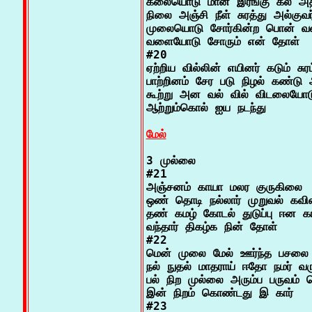
கலையொடு மான் இரங்கு கல் அதர
நிலை அஞ்சி நீள் சுரத்து அல்குவ
முலையொடு சோர்கின்ற பொன் 
வளையோடு சோரும் என் தோள்

#20

ஏற்றிய வில்லின் எயினர் கடும் சுரம்
பாற்றினம் சேர படு நிழல் கண்டு அ
கூற்று அன வல் வில் விடலையோட
ஆற்றும்கொல் ஐய நடந்து

மேல்
3 முல்லை

#21

அஞ்சனம் காயா மலர குருகிலை

ஒண் தொடி நல்லார் முறுவல் கவ
தண் கமழ் கோடல் துடுப்பு ஈன கா
வந்தார் திகழ்க நின் தோள்

#22

மென் முலை மேல் ஊர்ந்த பசலை 
நல் நுதல் மாதராய் ஈதோ நமர் வரு
பல் நிற முல்லை அரும்ப பருவம் செ
இன் நிறம் கொண்டது இ கார்

#23
