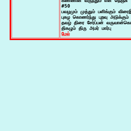
கண்ணின் வருந்தும் என் நெஞ்சு

#50

பவழமும் முத்தும் பளிங்கும் விரைஇ
புகழ கொணர்ந்து புறவு அடுக்கும் ம
தவழ் திரை சேர்ப்பன் வருவான்கொ
மேல்