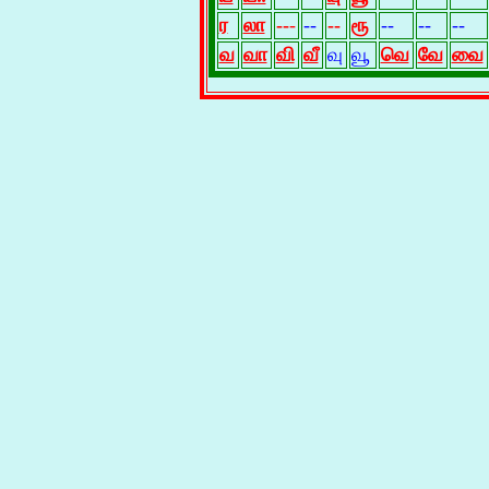
ர
லா
--
-
--
--
ரூ
--
--
--
வ
வா
வி
வீ
வு
வூ
வெ
வே
வை