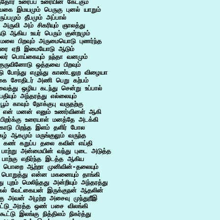
்தோர் உரைப்ப உரையின் கேட்கும்

வகை இமயமும் பெருகு புனல் யாறும்

ுப்பமும் தீபமும் அப்பால்

ருவி அம் சிகரியும் ஞாலத்து

டு ஆகிய உயர் பெரும் குன்றமும்

 மலை பிறவும் அருமையொடு புணர்ந்த

ரை ஏறி இமையோடு ஆடும்

லர் பொய்கையும் நந்தா வனமும்

குருவினோடு ஒத்தவை பிறவும்

ு போந்து எழுந்து காண்டலுற விழையா

ை சோதிடர் அணி பெறு கற்பம்

த்து ஒழிய கடந்து சென்று உப்பால்

தியும் அந்தரத்து எல்லையும்

 பூம் காவும் நோக்குபு வருதற்கு

து என் மனன் எனும் உணர்வினள் ஆகி

 பிறர்க்கு உரையாள் மனத்தே அடக்கி

கொடு பிறந்த இளம் தளிர் போல

ழ் ஆகமும் மருங்குலும் வருந்த

 கண் கறுப்ப தலை கவின் எய்தி

பாற்று அன்மையின் வந்து புடை அடுத்த

பாற்கு எதிர்ந்த இடத்த ஆகிய

 பொறை ஆற்றா முனிவின்-தலையும்

பொறுத்து என்ன மகனையும் தாங்கி

ு புறம் மெலிந்தது அன்றியும் அந்தரத்து

கல் வேட்கையன் இருக்குநன் ஆதலின்

கு அவன் அழற்ற அசைவு முந்துறீஇ

ூட்டு_அரத்த ஒண் பசை விலங்கி

கூட்டு இலங்கு நித்திலம் நிகர்த்து
