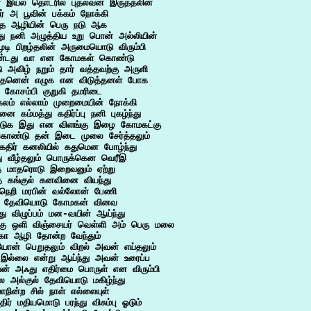
 இயல் தொடரில் புதல்வன் இருத்தலின்

ர் அ பூவின் பக்கம் நோக்கி

ந்த ஆழியின் பெரு நடு ஆக

்து நனி அழுத்திய உறு பொன் அல்லியின்

ுடி பிறழ்தலின் அருமையொடு விரும்பி

டது வா என கோமகள் கொண்டு

 அவிழ் நறும் தார் வத்தவற்கு அருளி

த்தனென் எழுக என விடுத்தனள் போக

 கோசம்பி குறுகி தமரிடை

கலம் எல்லாம் முறைமையின் நோக்கி

ை கம்மத்து கதிர்ப்பு நனி புகழ்ந்து

டுக இது என விளங்கு இழை கோமகட்கு

ொண்டு தன் இடை முலை சேர்த்தலும்

கதிர் கனலியில் கதுமென போழ்ந்து

து வீழ்தலும் பொருக்கென வெரீஇ

்த மாதரொடு இறைவனும் ஏற்று

த கங்குல் கனவினை வியந்து

 நெறி மரபின் வல்லோன் பேணி

தேவியொடு கோமகன் வினவ

 விழுப்பம் மன-வயின் ஆய்ந்து

்கு ஒளி விஞ்சையர் வெள்ளி அம் பெரு மலை

கா ஆழி தோன்ற வேந்தும்

யோன் பெறுதலும் விறல் அவன் எய்தலும்

 இல்லை என்று ஆய்ந்து அவன் உரைப்ப

வன் அஃது எதிர்மை பொருள் என விரும்பி

 அல்குல் தேவியொடு மகிழ்ந்து

ாநின்ற சில் நாள் எல்லையுள்

திர் மதியமொடு பரந்து விசும்பு ஓடும்
