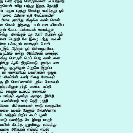
ந்து பலர் ஏத்த பொருக்கென பெயர்த்தே

ந்தனென் உமிழ பரந்து இறகு தோற்றி

ர் மருள பறந்து சென்று உயர்ந்தது ஓர்

 மலை மீமிசை ஏறி வேட்கையின்

 மிசை ஞாயிறு விழுங்க கண்டனென்

ை-கொல் இதனது பயம் என வினவிய

ுதல் கேட்ப மன்னவன் உரைக்கும்

ன்று விளங்கும் மற போர் ஆற்றல் ஓர்

வனை பெறுதி சே_இழை மற்று அவன்

ிரை பக்கமும் வானமும் போகி

்_இல் ஆற்றல் ஓர் விச்சாதரரிடை

ருட்டும் என்று அறிந்தோர் உரைத்த

 விழு பொருள் மெய் பெற கண்டனை

 இன்று ஆகி திருவொடு புணர்க என

ங்கு குருசிலும் அதுவே இறுப்ப

ஏர் கண்ணியும் புகன்றனள் ஒழுக

ல் விசும்பின் வளர் பிறை போலவும்

ு நீர் பொய்கையில் பூவே போலவும்

ும்நாளினும் நந்தி வனப்பு எய்தி

் தாளும் உடம்பும் தலையும்

ம் மயிரும் ஒருங்கு குறைவு இன்றி

வனப்போடு உயர் நெறி முற்றி

வினை விச்சையவன் ஊடு உறைதலின்

 மலை உலகம் பேணும் அவாவொடு

ல் ஊற்றம் பிறப்ப பைம் பூண்

பொடு புணர்ந்த சே இழை மாதர்

-வயின் கிடந்த குழவியது உள்ளத்து

வகை அறியாள் எவ்வம் எய்தி
