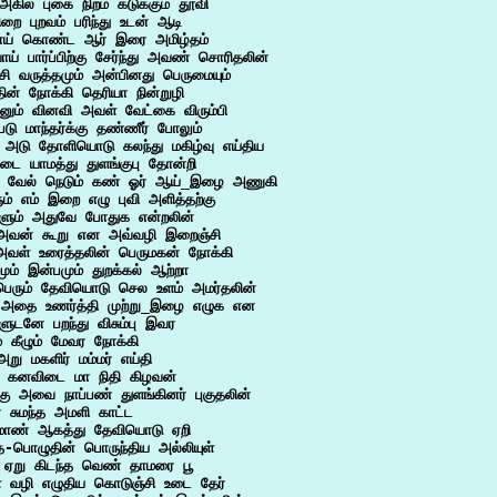
அகில் புகை நிறம் கடுக்கும் தூவி

ிறை புறவம் பரிந்து உடன் ஆடி

ய் கொண்ட ஆர் இரை அமிழ்தம்

ய் பார்ப்பிற்கு சேர்ந்து அவண் சொரிதலின்

சி வருத்தமும் அன்பினது பெருமையும்

ின் நோக்கி தெரியா நின்றுழி

னும் வினவி அவள் வேட்கை விரும்பி

படு மாந்தர்க்கு தண்ணீர் போலும்

ு அடு தோளியொடு கலந்து மகிழ்வு எய்திய

ிடை யாமத்து துளங்குபு தோன்றி

் வேல் நெடும் கண் ஓர் ஆய்_இழை அணுகி

ம் எம் இறை எழு புவி அளித்தற்கு

ளும் அதுவே போதுக என்றலின்

 அவன் கூறு என அவ்வழி இறைஞ்சி

அவள் உரைத்தலின் பெருமகன் நோக்கி

மும் இன்பமும் துறக்கல் ஆற்றா

பெரும் தேவியொடு செல உளம் அமர்தலின்

ு அதை உணர்த்தி முற்று_இழை எழுக என

நளுடனே பறந்து விசும்பு இவர

் கீழும் மேவர நோக்கி

அறு மகளிர் மம்மர் எய்தி

கனவிடை மா நிதி கிழவன்

கு அவை நாப்பண் துளங்கினர் புகுதலின்

 சுமந்த அமளி காட்ட

 மாண் ஆகத்து தேவியொடு ஏறி

த-பொழுதின் பொருந்திய அல்லியுள்

 ஏறு கிடந்த வெண் தாமரை பூ

 வழி எழுதிய கொடுஞ்சி உடை தேர்
