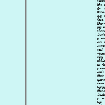
உணர்ந
இரு 
நீல பர
கோல அ
ஒரு ந
பெரு
இறுவ
நறு ம
உத்தர
ஆண்ட
ஐ வக
கை வை
அமராப
நுகர்
உற்ற
மற்று
ஈர்க்
மா கே
முலை
வளம் 
இளம் 
முலை
மலை 
நொந்த
இயங்
அயங்
மு_க
நெய் 