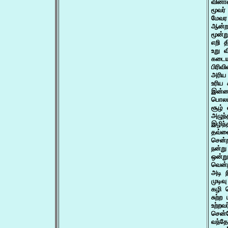
வினா
மூவர்
மேவர
ஆன்ற
மூன்ற
எறி த
உறு வ
கடையக
பிரிவ
அரிய
உரிய 
இன்ன
பொலம்
சூழ் 
அழுந்
இழிந்
தவ்வ
சென்ற
நன்று
ஒன்ற
வென்
அடி 
முடிவ
கழி 
சுற்ற
உற்ற
சென்ற
வந்தோ