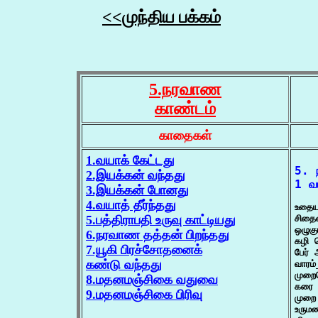
<<முந்திய பக்கம்
5.நரவாண
காண்டம்
காதைகள்
1.வயாக் கேட்டது
5. 
2.இயக்கன் வந்தது
1 வய
3.இயக்கன் போனது
4.வயாத் தீர்ந்தது
உதைய
5.பத்திராபதி உருவு காட்டியது
சிதை
ஒழுகு
6.நரவாண தத்தன் பிறந்தது
கழி 
7.யூகி பிரச்சோதனைக்
பேர் 
கண்டு வந்தது
வாரம்
முறை
8.மதனமஞ்சிகை வதுவை
கரை 
9.மதனமஞ்சிகை பிரிவு
முறை 
உரும