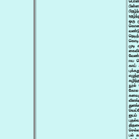
பொன்
பின்ன
பிறழ்
உறழ்ந
ஒரு ம
கொண்
வண்டு
நெடி
கொடி
முடி 
கைவின
வேண்
ஈய க
காய் 
புக்க
எழுந
கழிந்
நூல்
கோல 
கனவது
விளங
துளங்
வெய்
ஐயம்
புதல்
திதலை
செல்ல
பல் க