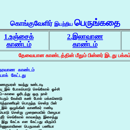
பெருங்கதை
கொங்குவேளிர்
இயற்றிய
1.உஞ்சைக்
2.இலாவாண
காண்டம்
காண்டம்
தேவையான காண்டத்தின் மீதும் பின்னர் இடது பக்கம
நரவாண காண்டம்

ாக் கேட்டது
ணகுமரன் உவந்து உண்டாடி

வு_இல் போகமொடு செங்கோல் ஓச்சி

ம்-காலை ஓரிடத்து ஒரு நாள்

பெரும் கேள்வி கண் போல் மக்களொடு

அத்தாணியுள் பொருந்த சென்ற பின்

_இல் ஒழுக்கின் வாணிகர் ஈண்டி

யொடு சென்று முறைமையில் பிழையா

தீர் செங்கோல் காவலற்கு இசைத்து

இது கேட்க என கேட்பது விரும்பி

ண்ணுவாவினை பெருமகன் பணியா
