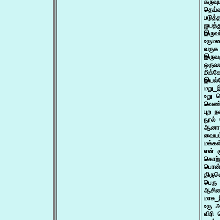
கருவு
தெய்வ
படுத்
ஐயத்
இருவர
உரும
வருக
இருவர
ஒருவன
மிக்க
இயல்
மறு_
உறு ப
வெண்
புற ந
நூல்
ஆனா 
வையம
மக்கள
என் 
கொற்
பொன் 
திருவ
பெரு
ஆசிட
மாசு
உரு அ
விரி 