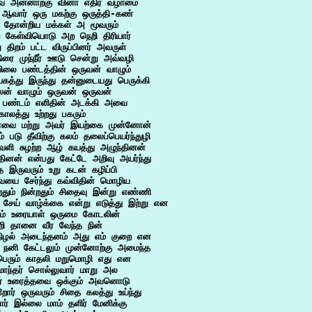
வ அன்னாற்கு வினா எதிர் வழாமை

 ஆவார் ஒரு மகற்கு ஒருத்தி-கண்

 தோன்றிய மக்கள் அ மூவரும்

 கேள்வியொடு அற நெறி திரியார்

ு திறம் பட்ட விருப்பினர் அவருள்

ிரை முந்நீர் ஊடு சென்று அவ்வழி

ிலை பண்டத்தின் ஒருவன் வாழும்

த்து இருந்து தன்னுடையது பெருக்கி

ிலன் வாழும் ஒருவன் ஒருவன்

 பண்டம் எளிதின் அடக்கி அவை

காலத்து உற்றது பகரும்

வை மற்று அவர் இயற்கை முன்னோன்

 படு தீவிற்கு கலம் தலைப்பெயர்ந்துழி

வளி சுழற்ற ஆழ் கயத்து அழுந்தினன்

தினன் என்பது கேட்டே அறிவு அயர்ந்து

த இருவரும் உறு கடன் கழிப்பி

ையை சேர்ந்து கவ்விதின் மொழிய

தும் நின்றதும் சிதைவு இன்று எண்ணி

 சேய் வாழ்க்கை என்று எடுத்து இற்று என

ும் உரையாள் ஒருமை கோடலின்

றி தானை வீர வேந்த நின்

நிழல் அடைந்தனம் அது எம் குறை என

ு நனி கேட்டலும் முன்னோற்கு அமைந்த

பெரும் காதலி மறுமொழி எது என

 மாந்தர் சொல்லுவார் மாறு அல

வர் உரைத்தவை ஒக்கும் அவனொடு

ோர் ஒருவரும் சிதை கலத்து உய்ந்து

ர் இல்லை மாம் தளிர் மேனிக்கு
