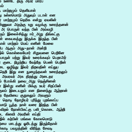
ம் உண்டே திரு அமர் மார்ப

ம்

த மாற்றமும் தெளியாள்

து உள்ளமொடு அதுவும் படாள் என

் மாற்றமும் தெரிக என்று ஏவலின்

ண்ணுவா அதற்கு உறு வழக்கு உரைத்தனன்

 அ பொருள் வந்த பின் அவ்வழி

ும் இலைச்சித்து ஈர்_அறு திங்கட்கு

் கையகத்து இருக்க இருந்த பின்

ோள் மாற்றம் மெய் எனின் மேலை

பே ஆகும் அது-தான் அன்றி

இல் கொள்கையோர் சிறுவனை பெறினே

ொருள் மற்று இவர் உரைக்கவும் பெறாஅர்

 குடை நிழற்றிய வேந்தே பெண் பெறின்

டை ஒழிந்து இவர் திறவதின் எய்துப

 நெறி இது என நுழைந்தவன் உரைத்தலும்

அவரவர் அக திறத்து அடைதர

் போக்கி நவை_அறு நெஞ்சினன்

் இன்று எனின் மிக்கு உயர் சிறப்பின்

குலம் இடையறும் என நினைந்து ஆற்றான்

ற தேவியை குறுகலும் அவளும்

தொடி தோழியர் புரிந்து புறங்காப்ப

ொடு பூத்த நாள் வரை இறந்த பின்

 விறல் நோன்பிகட்கு பலி_கொடை ஆற்றி

ை கிளவி அவரின் எய்தி

_இல் கற்பின் மங்கல கோலமொடு

மை மாடத்து ஓரிடத்து இருந்தோள்

கொடி பவழத்தின் விரிந்த சேவடி
