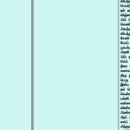
வியந்
பெயர்
நல் ந
விஞ்ச
அம் 
வெண்
அவந்
வியந
சேண் 
போய்
முயக்
அணி ந
அம் த
செம் 
நிலா 
கலாவ 
திரு 
பெரு
இன்ப
நல் ப
வெள்
பள்ளி
என்ன
விண்ண
அண்ண
ஆய் வ
வாய் 
அந்தர