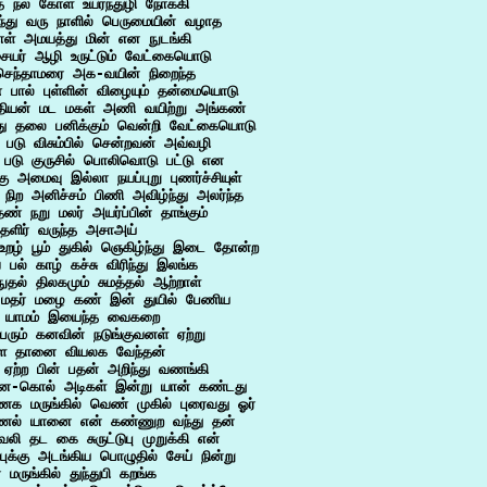
த நல் கோள் உயர்ந்துழி நோக்கி

ந்து வரு நாளில் பெருமையின் வழாத

ாள் அமயத்து மின் என நுடங்கி

ையர் ஆழி உருட்டும் வேட்கையொடு

செந்தாமரை அக-வயின் நிறைந்த

 பால் புள்ளின் விழையும் தன்மையொடு

தியன் மட மகள் அணி வயிற்று அங்கண்

்து தலை பனிக்கும் வென்றி வேட்கையொடு

படு விசும்பில் சென்றவன் அவ்வழி

 படு குருசில் பொலிவொடு பட்டு என

கு அமைவு இல்லா நயப்புறு புணர்ச்சியுள்

ிற அனிச்சம் பிணி அவிழ்ந்து அலர்ந்த

ண் நறு மலர் அயர்ப்பின் தாங்கும்

தளிர் வருந்த அசாஅய்

உறழ் பூம் துகில் ஞெகிழ்ந்து இடை தோன்ற

பல் காழ் கச்சு விரிந்து இலங்க

நுதல் திலகமும் சுமத்தல் ஆற்றாள்

 மதர் மழை கண் இன் துயில் பேணிய

 யாமம் இயைந்த வைகறை

ெரும் கனவின் நடுங்குவனள் ஏற்று

ள தானை வியலக வேந்தன்

 ஏற்ற பின் பதன் அறிந்து வணங்கி

ை-கொல் அடிகள் இன்று யான் கண்டது

க மருங்கில் வெண் முகில் புரைவது ஓர்

ல் யானை என் கண்ணுற வந்து தன்

லி தட கை சுருட்டுபு முறுக்கி என்

புக்கு அடங்கிய பொழுதில் சேய் நின்று

 மருங்கில் துந்துபி கறங்க
