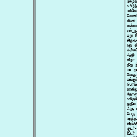
புகழ்
உமிழ்
பல்லோ
வெண்
விண்
என்ன
நல்_ந
மறு இ
சிறு
உறு த
அச்சம
ஆழி உ
வீழா
தீது
மா தா
போது 
மங்கு
பொங்க
நாளின
தோளும
உகிரு
ஓதிய 
அரு 
பெரு
பறத்த
சிறப்
குடர்
இடர் 