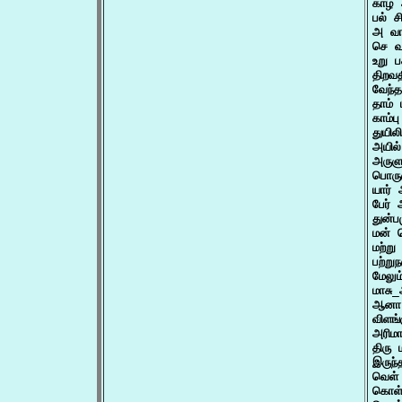
காழ் 
பல் ச
அ வா
செ வா
உறு ப
திறவத
வேந்த
தாம் 
காம்ப
துயில
அயில
அருளு
பொரு
யார்
பேர் 
துன்ப
மன் 
மற்ற
பற்று
மேலும
மாசு_
ஆனா 
விளங்
அரிமா
திரு
இருந்
வெள்
கொள்