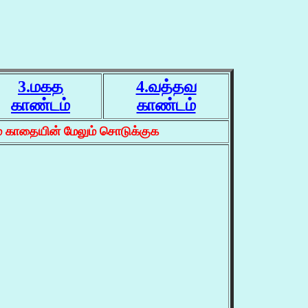
3.மகத
4.வத்தவ
காண்டம்
காண்டம்
் காதையின் மேலும் சொடுக்குக