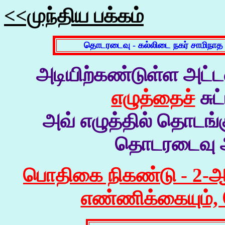
<<முந்திய பக்கம்
தொடரடைவு - கல்லிடை நகர் சாமிநாத
அடியிற்கண்டுள்ள அட்
எழுத்தைச்
சுட
அவ் எழுத்தில் தொடங்
தொடரடைவு அட
பொதிகை நிகண்டு - 2-ஆம
எண்ணிக்கையும், ச