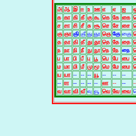
அ
ஆ
இ
ஈ
உ
ஊ
எ
ஏ
ஐ
க
கா
கி
கீ
கு
கூ
கெ
கே
கை
ச
சா
சி
சீ
சு
சூ
செ
சே
சை
ஞ
ஞா
ஞி
ஞீ
ஞு
ஞூ
ஞெ
ஞே
ஞை
த
தா
தி
தீ
து
தூ
தெ
தே
தை
ந
நா
நி
நீ
நு
நூ
நெ
நே
நை
ப
பா
பி
பீ
பு
பூ
பெ
பே
பை
ம
மா
மி
மீ
மு
மூ
மெ
மே
மை
ய
யா
--
--
--
யூ
--
--
--
-
--
ரா
--
--
--
--
லா
--
--
-
வ
வா
வி
வீ
வு
வூ
வெ
வே
வை