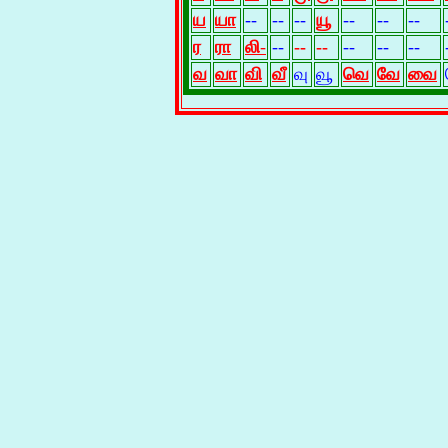
ய
யா
--
--
--
யூ
--
--
--
ர
ரா
லி
-
--
--
--
--
--
--
வ
வா
வி
வீ
வு
வூ
வெ
வே
வை