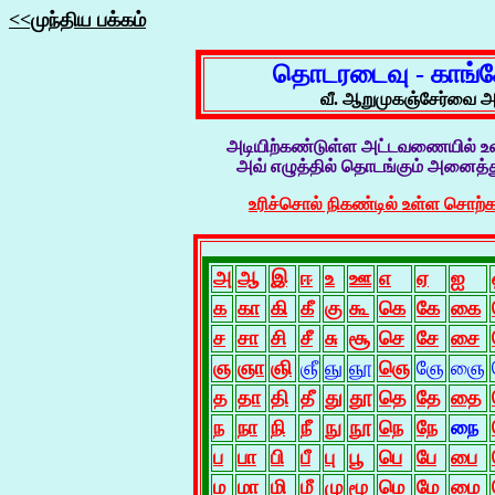
<<முந்திய பக்கம்
தொடரடைவு - காங்க
வீ. ஆறுமுகஞ்சேர்வை அவ
அடியிற்கண்டுள்ள அட்டவணையில் உ
அவ் எழுத்தில் தொடங்கும் அனைத்த
உரிச்சொல் நிகண்டில் உள்ள சொற்க
அ
ஆ
இ
ஈ
உ
ஊ
எ
ஏ
ஐ
க
கா
கி
கீ
கு
கூ
கெ
கே
கை
ச
சா
சி
சீ
சு
சூ
செ
சே
சை
ஞ
ஞா
ஞி
ஞீ
ஞு
ஞூ
ஞெ
ஞே
ஞை
த
தா
தி
தீ
து
தூ
தெ
தே
தை
ந
நா
நி
நீ
நு
நூ
நெ
நே
நை
ப
பா
பி
பீ
பு
பூ
பெ
பே
பை
ம
மா
மி
மீ
மு
மூ
மெ
மே
மை