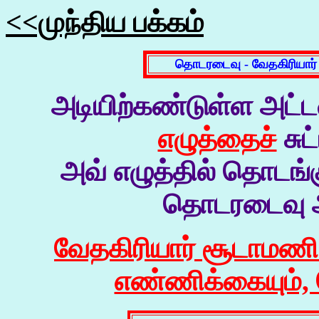
<<முந்திய பக்கம்
தொடரடைவு - வேதகிரியார
அடியிற்கண்டுள்ள அட்
எழுத்தைச்
சுட
அவ் எழுத்தில் தொடங்
தொடரடைவு அட
வேதகிரியார் சூடாமணி
எண்ணிக்கையும், ச