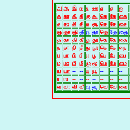
அ
ஆ
இ
ஈ
உ
ஊ
எ
ஏ
ஐ
க
கா
கி
கீ
கு
கூ
கெ
கே
கை
ச
சா
சி
சீ
சு
சூ
செ
சே
சை
ஞ
ஞா
ஞி
ஞீ
ஞு
ஞூ
ஞெ
ஞே
ஞை
த
தா
தி
தீ
து
தூ
தெ
தே
தை
ந
நா
நி
நீ
நு
நூ
நெ
நே
நை
ப
பா
பி
பீ
பு
பூ
பெ
பே
பை
ம
மா
மி
மீ
மு
மூ
மெ
மே
மை
ய
யா
--
--
யு
யூ
--
--
--
ர
ரா
--
--
--
--
--
--
--
வ
வா
வி
வீ
வு
வூ
வெ
வே
வை