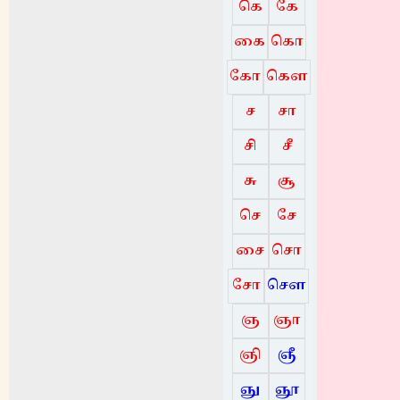
கெ
கே
கை
கொ
கோ
கௌ
ச
சா
சி
சீ
சு
சூ
செ
சே
சை
சொ
சோ
சௌ
ஞ
ஞா
ஞி
ஞீ
ஞு
ஞூ