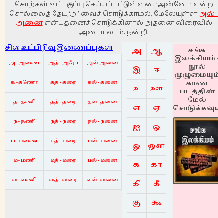
சொற்கள் உட்பகுப்பு செய்யப்பட்டுள்ளன. ’அன்னோ’ என்ற
சொல்லைத் தேட,‘அ’ வைச் சொடுக்காமல், மேலேயுள்ள
அல் 
அனை
என்பதனைச் சொடுக்கினால் அதனை விரைவில்
அடையலாம். நன்றி.
சில உட்பிரிவு இணைப்புகள்
சங்க
அ
ஆ
இலக்கியம் 
அ - அணை
அத் - அரோ
அல்-அனை
நூல்
இ
ஈ
முழுமையும
காண
க - கணோ
கத - கரை
கல் - கனை
உ
ஊ
படத்தின்
மேல்
த - தணி
தத் - தரை
தல - தனை
எ
ஏ
சொடுக்கவும
ந - நணி
நத் - நரை
நல் - நனை
ஐ
ஒ
ப - பணை
பத் - பரை
பல் - பனை
ஓ
ஔ
ம - மணி
மத் - மரை
மல் - மனை
க
கா
வ - வணி
வத் - வரை
வல் - வனை
கி
கீ
கு
கூ