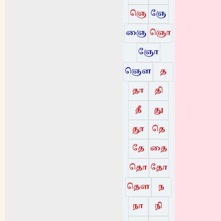
ஞெ
ஞே
ஞை
ஞொ
ஞோ
ஞௌ
த
தா
தி
தீ
து
தூ
தெ
தே
தை
தொ
தோ
தௌ
ந
நா
நி