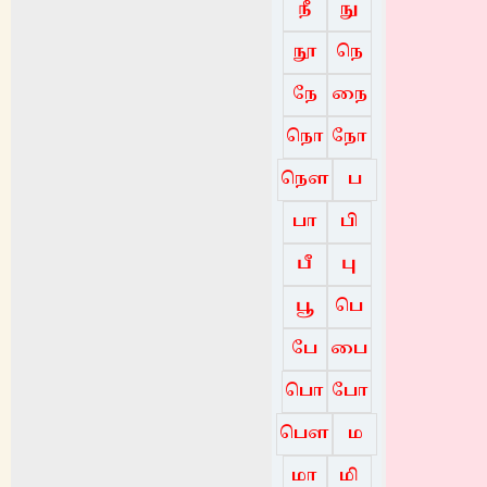
நீ
நு
நூ
நெ
நே
நை
நொ
நோ
நௌ
ப
பா
பி
பீ
பு
பூ
பெ
பே
பை
பொ
போ
பௌ
ம
மா
மி