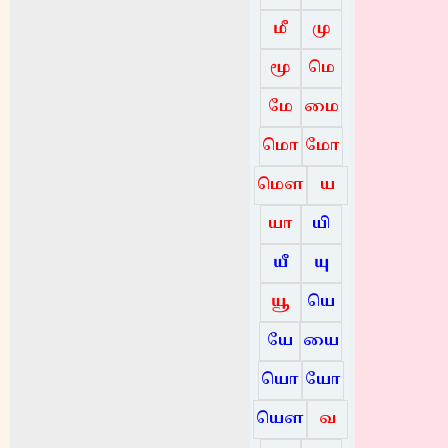
மீ
மு
மூ
மெ
மே
மை
மொ
மோ
மௌ
ய
யா
யி
யீ
யு
யூ
யெ
யே
யை
யொ
யோ
யௌ
வ