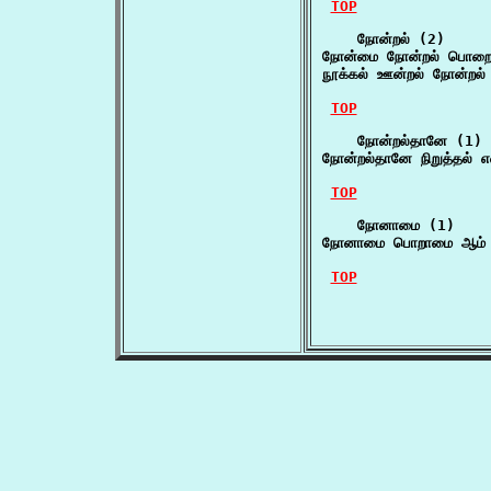
TOP
    நோன்றல் (2)

நோன்மை நோன்றல் பொறை 
நூக்கல் ஊன்றல் நோன்றல்
TOP
    நோன்றல்தானே (1)

நோன்றல்தானே நிறுத்தல் 
TOP
    நோனாமை (1)

நோனாமை பொறாமை ஆம் எ
TOP