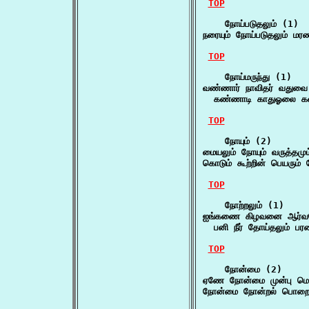
TOP
    நோய்படுதலும் (1)

நரையும் நோய்படுதலும் மரணம
TOP
    நோய்மருந்து (1)

வண்ணார் நாவிதர் வதுவை ப
  கண்ணாடி காதுஓலை கண
TOP
    நோயும் (2)

மையலும் நோயும் வருத்தம
கொடும் கூற்றின் பெயரும் 
TOP
    நோற்றலும் (1)

ஐங்கணை கிழவனை ஆர்வமொ
  பனி நீர் தோய்தலும் ப
TOP
    நோன்மை (2)

ஏணே நோன்மை முன்பு மொய
நோன்மை நோன்றல் பொறை 