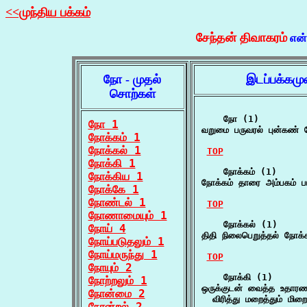
<<முந்திய பக்கம்
சேந்தன் திவாகரம்
என
நோ - முதல்
இடப்பக்கமு
சொற்கள்
    நோ (1)

நோ 1
வறுமை பருவரல் புன்கண்
நோக்கம் 1
நோக்கல் 1
TOP
நோக்கி 1
    நோக்கம் (1)

நோக்கிய 1
நோக்கம் தாரை அம்பகம் ப
நோக்கே 1
நோண்டல் 1
TOP
நோணாமையும் 1
    நோக்கல் (1)

நோய் 4
திதி நிலைபெறுத்தல் நோக்க
நோய்படுதலும் 1
நோய்மருந்து 1
TOP
நோயும் 2
    நோக்கி (1)

நோற்றலும் 1
ஒருக்குடன் வைத்த உதாரணம
நோன்மை 2
  விரித்து மறைத்தும் மிற
நோன்றல் 2