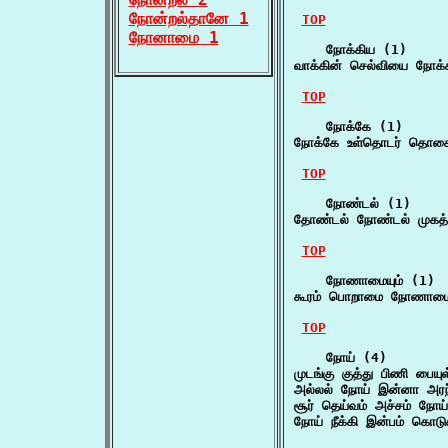
நோன்றல்தானே 1
TOP
நோனாமை 1
    நோக்கிய (1)

வாக்கின் செல்வியை நோக
TOP
    நோக்கே (1)

நோக்கே உள்தொடர் தொக
TOP
    நோண்டல் (1)

தோண்டல் நோண்டல் முகத்
TOP
    நோணாமையும் (1)

கூரம் பொறாமை நோணாமையு
TOP
    நோய் (4)

முடங்கு குத்து பிணி பையு
அல்லல் நோய் இன்னா அரந
சூர் தெய்வம் அச்சம் நோய
நோய் நீக்கி இன்பம் கொடு