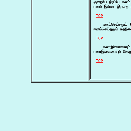
குறையே நிரப்பே ஈனம்
ஈனம் இல்லா இராசத
TOP
    ஈனம்செய்தலும் (
ஈனம்செய்தலும் மறந
TOP
    ஈனாஇளைமையும் 
ஈனாஇளைமையும் கெழு
TOP