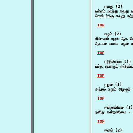
    ஈவது (2)

உள்ளம் உவந்து ஈவது 
செவிடர்க்கு ஈவது மத
TOP
    ஈழம் (2)

சிங்களம் ஈழம் ஆக செ
ஆடகம் மாசை ஈழம் ஏ
TOP
    ஈற்றின்பால (1)

வந்த நான்கும் ஈற்றின
TOP
    ஈறும் (1)

அந்தம் ஈறும் அழகும்
TOP
    ஈன்றணிமை (1)

புனிறு ஈன்றணிமை - 
TOP
    ஈனம் (2)
