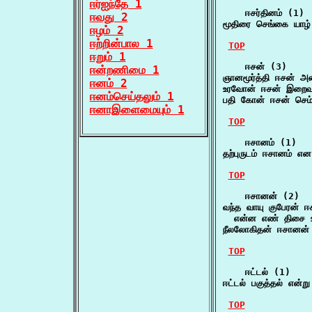
ஈர்ஐந்தே 1
    ஈசர்தினம் (1)

ஈவது 2
மூதிரை செங்கை யாழ்
ஈழம் 2
ஈற்றின்பால 1
TOP
ஈறும் 1
    ஈசன் (3)

ஈன்றணிமை 1
ஞானமூர்த்தி ஈசன் அ
ஈனம் 2
உரவோன் ஈசன் இறை
ஈனம்செய்தலும் 1
பதி கோன் ஈசன் செம
ஈனாஇளைமையும் 1
TOP
    ஈசானம் (1)

தற்புருடம் ஈசானம் என
TOP
    ஈசானன் (2)

வந்த வாயு குபேரன் ஈ
  என்ன எண் திசை 
நீலலோகிதன் ஈசானன்
TOP
    ஈட்டல் (1)

ஈட்டல் பகுத்தல் என்ற
TOP