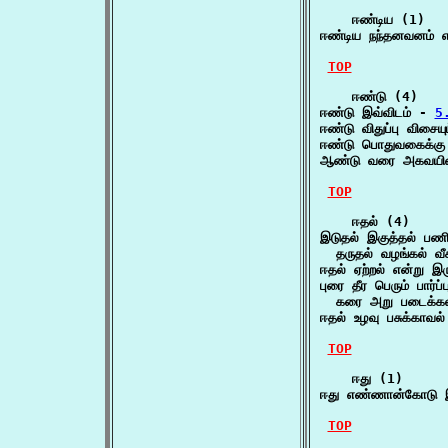
    ஈண்டிய (1)

ஈண்டிய நந்தனவனம் 
TOP
    ஈண்டு (4)

ஈண்டு இவ்விடம் - 
5
ஈண்டு விதுப்பு விசை
ஈண்டு பொதுவகைக்கு 
ஆண்டு வரை அகவயின்
TOP
    ஈதல் (4)

இடுதல் இகுத்தல் பணித
  தருதல் வழங்கல் வீ
ஈதல் ஏற்றல் என்று 
புரை தீர பெரும் பார்ப்ப
  கரை அறு படைக்கலம
ஈதல் உழவு பசுக்காவல
TOP
    ஈது (1)

ஈது எண்ணான்கோடு இர
TOP