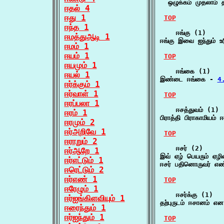
  ஒழுக்கம் முதலாம் த
ஈதல் 4
ஈது 1
TOP
ஈந்த 1
    ஈங்கு (1)

ஈமத்துஆடி 1
ஈங்கு இவை ஐந்தும் 
ஈமம் 1
ஈயம் 1
TOP
ஈயமும் 1
    ஈங்கை (1)

ஈயல் 1
இண்டை ஈங்கை - 
4.
ஈர்க்கும் 1
ஈர்வாள் 1
TOP
ஈரப்பலா 1
    ஈசத்துவம் (1)

ஈரம் 1
பிராத்தி பிராகாமியம் 
ஈரமும் 2
ஈர்அறிவே 1
TOP
ஈராறும் 2
    ஈசர் (2)

ஈர்ஆறே 1
இவ் ஏழ் பெயரும் ஏழி
ஈர்எட்டும் 1
ஈசர் பதினொருவர் எண்
ஈரெட்டும் 2
ஈர்எண் 1
TOP
ஈரேழும் 1
    ஈசர்க்கு (1)

ஈர்ஐங்கிளவியும் 1
தற்புருடம் ஈசானம் என
ஈரைந்தும் 1
ஈர்ஐந்தும் 1
TOP