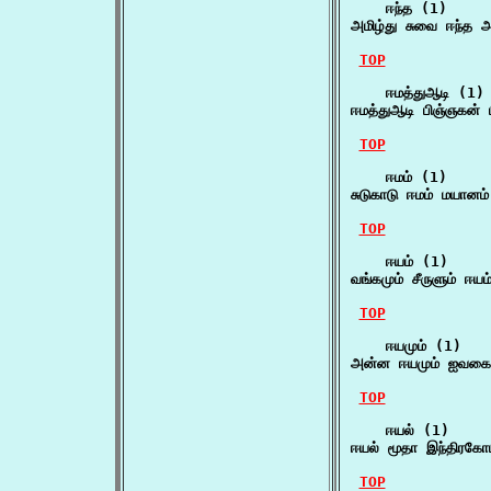
    ஈந்த (1)

அமிழ்து சுவை ஈந்த அ
TOP
    ஈமத்துஆடி (1)

ஈமத்துஆடி பிஞ்ஞகன் 
TOP
    ஈமம் (1)

சுடுகாடு ஈமம் மயானம
TOP
    ஈயம் (1)

வங்கமும் சீருளும் ஈய
TOP
    ஈயமும் (1)

அன்ன ஈயமும் ஐவகை
TOP
    ஈயல் (1)

ஈயல் மூதா இந்திரகோ
TOP