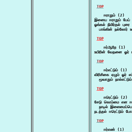
TOP
    ஈராறும் (2)

இனைய ஈராறும் பேய் 
ஓங்கல் நிமிர்தல் புரை 
  பாங்கின் நல்லோர் உ
TOP
    ஈர்ஆறே (1)

உயிரின் வேதனை ஓர் 
TOP
    ஈர்எட்டும் (1)

விரிசிகை ஏழும் ஓர் எட்ட
  மூவாறும் நால்எட்
TOP
    ஈரெட்டும் (2)

சேடு கொம்மை என ஈரெட
  நாடில் இளைமைப்பெ
நடத்தல் ஈரெட்டும் ப
TOP
    ஈர்எண் (1)
