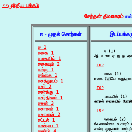
<<முந்திய பக்கம்
சேந்தன் திவாகரம்
என
ஈ - முதல் சொற்கள்
இடப்பக்க
ஈ 1
    ஈ (1)

ஈகை 1
ஆ ஈ ஊ ஏ ஐ ஓ ஒள 
ஈகையில் 1
ஈகையும் 2
TOP
ஈங்கு 1
    ஈகை (1)

ஈங்கை 1
ஈகை நிதியே கருந்தன
ஈசத்துவம் 1
ஈசர் 2
TOP
ஈசர்க்கு 1
    ஈகையில் (1)

ஈசர்தினம் 1
காதல் ஈகையில் போதி
ஈசன் 3
ஈசானம் 1
TOP
ஈசானன் 2
    ஈகையும் (2)

ஈட்டல் 1
வேளாண்மை உபகாரம் ஈக
ஈண்டிய 1
சால்பு முதலாம் பண்பும்
ஈண்டு 4