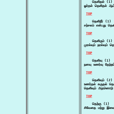
    தெளிதல் (1)

ஓர்தல் தெளிதல் ஆய
TOP
    தெளிநீர் (1)

சற்சலம் என்பது தெள
TOP
    தெளிரும் (1)

முரல்வும் நரல்வும் 
TOP
    தெளிவு (1)

நனவு உணர்வு தேற்ற
TOP
    தெளிவும் (2)

உணர்தல் கருதல் தெ
தெளிவும் அதனொடு ச
TOP
    தெற்கு (1)

சிவேதை மற்று இவை