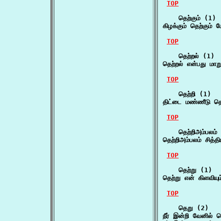
TOP
    தெற்கும் (1)

கிழக்கும் தெற்கும் 
TOP
    தெற்றல் (1)

தெற்றல் என்பது மாற
TOP
    தெற்றி (1)

திட்டை மண்ணீடு த
TOP
    தெற்றிஅம்பலம் 
தெற்றிஅம்பலம் சித்த
TOP
    தெற்று (1)

தெற்று என் கிளவியு
TOP
    தெறு (2)

நீர் இன்றி வேனில்