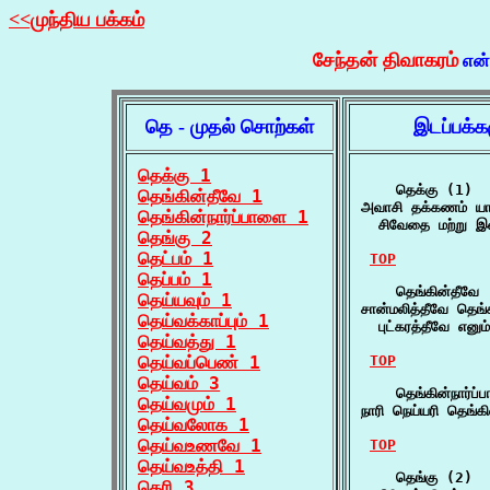
<<முந்திய பக்கம்
சேந்தன் திவாகரம்
என
தெ - முதல் சொற்கள்
இடப்பக்க
தெக்கு 1
    தெக்கு (1)

தெங்கின்தீவே 1
அவாசி தக்கணம் யாம
தெங்கின்நார்ப்பாளை 1
  சிவேதை மற்று இ
தெங்கு 2
தெட்பம் 1
TOP
தெப்பம் 1
    தெங்கின்தீவே 
தெய்யவும் 1
சான்மலித்தீவே தெங்க
தெய்வக்காப்பும் 1
  புட்கரத்தீவே எனும
தெய்வத்து 1
தெய்வப்பெண் 1
TOP
தெய்வம் 3
    தெங்கின்நார்ப்
தெய்வமும் 1
நாரி நெய்யரி தெங்க
தெய்வலோக 1
தெய்வஉணவே 1
TOP
தெய்வஉத்தி 1
    தெங்கு (2)

தெரி 3