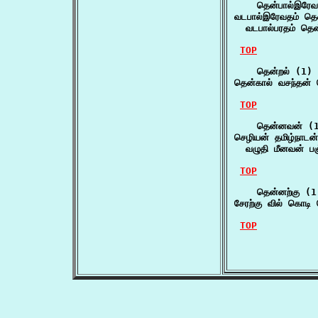
    தென்பால்இரேவ
வடபால்இரேவதம் தென
  வடபால்பரதம் தென
TOP
    தென்றல் (1)

தென்கால் வசந்தன் 
TOP
    தென்னவன் (1
செழியன் தமிழ்நாடன
  வழுதி மீனவன் ப
TOP
    தென்னற்கு (1)
சேரற்கு வில் கொடி
TOP