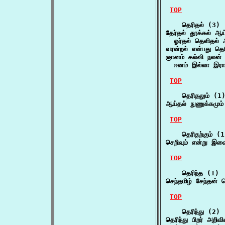
TOP
    தெரிதல் (3)

தேர்தல் தூக்கல் ஆய்
  ஓர்தல் தெளிதல் 
வரன்றல் என்பது தெ
ஞானம் கல்வி நலன்
  ஈனம் இல்லா இர
TOP
    தெரிதலும் (1)
ஆய்தல் நுணுக்கமும
TOP
    தெரிதற்கும் (1
செறிவும் என்று இவை
TOP
    தெரிந்த (1)

செந்தமிழ் சேந்தன் 
TOP
    தெரிந்து (2)

தெரிந்து பிறர் அறிவ