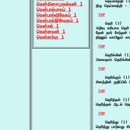
    தெய்வஉத்தி (1
தென்திசைமுதல்வன் 1
திரு தெய்வஉத்தி - 
தென்பால்பரதம் 1
தென்பால்விதேகம் 1
TOP
தென்பால்இரேவதம் 1
    தெரி (3)

தென்றல் 1
அறிவு கரியாக தெரி
தென்னவன் 1
தேன் தார் சேந்தன்
தென்னற்கு 1
திறனும் வாயிலும் 
TOP
    தெரிக்கின் (1)
அவைதாம் தெரிக்கின
TOP
    தெரிக்கும் (1)

சினத்தின் குறிப்பில்
TOP
    தெரித்தல் (1)

தெரித்தல் ஆடல் நொ
TOP
    தெரித்து (1)

தெரித்து பாடுவது ச