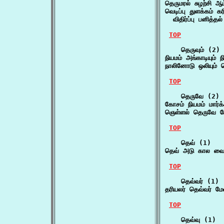
தெருமரல் சுழற்சி ஆ
வெடிப்பு துளக்கம் கர
  விதிர்ப்பு பனித்
TOP
    தெருவும் (2)

நியமம் அங்காடியும் ந
நாலினோடு ஒலியும் 
TOP
    தெருவே (2)

கோசம் நியமம் மார்
ஞெள்ளல் தெருவே மேன
TOP
    தெவ் (1)

தெவ் அடு கால வை
TOP
    தெவ்வர் (1)

தரியலர் தெவ்வர் மே
TOP
    தெவ்வு (1)
