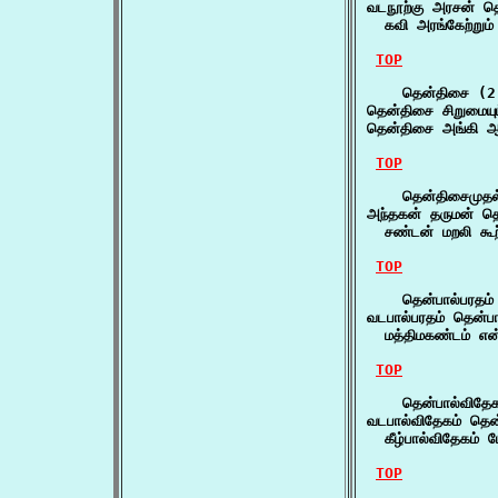
வடநூற்கு அரசன் தென
  கவி அரங்கேற்றும்
TOP
    தென்திசை (2)
தென்திசை சிறுமையும
தென்திசை அங்கி 
TOP
    தென்திசைமுதல
அந்தகன் தருமன் தெ
  சண்டன் மறலி கூ
TOP
    தென்பால்பரதம்
வடபால்பரதம் தென்பால
  மத்திமகண்டம் என
TOP
    தென்பால்விதேக
வடபால்விதேகம் தென்
  கீழ்பால்விதேகம் 
TOP