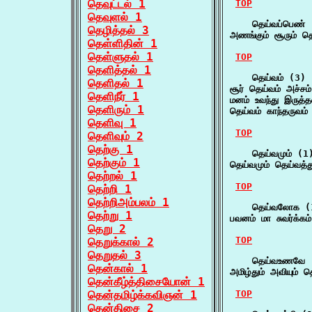
தெவுட்டல் 1
TOP
தெவுளல் 1
    தெய்வப்பெண் 
தெழித்தல் 3
அணங்கும் சூரும் த
தெள்ளிதின் 1
தெள்ளுதல் 1
TOP
தெளித்தல் 1
    தெய்வம் (3)

தெளிதல் 1
சூர் தெய்வம் அச்ச
தெளிநீர் 1
மனம் உவந்து இருத்
தெளிரும் 1
தெய்வம் காந்தருவம்
தெளிவு 1
TOP
தெளிவும் 2
தெற்கு 1
    தெய்வமும் (1)
தெற்கும் 1
தெய்வமும் தெய்வத்
தெற்றல் 1
TOP
தெற்றி 1
தெற்றிஅம்பலம் 1
    தெய்வலோக (1
தெற்று 1
பவனம் மா சுவர்க்
தெறு 2
TOP
தெறுக்கால் 2
தெறுதல் 3
    தெய்வஉணவே (
தென்கால் 1
அமிழ்தும் அவியும்
தென்கீழ்த்திசையோன் 1
தென்தமிழ்க்கவிஞன் 1
TOP
தென்திசை 2