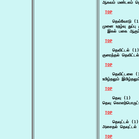
ஆகவம் மண்டலம் த
TOP
    தெவ்வோடு (1)
முனை உறழ்வு துப்பு
  இகல் பகை ஆகும
TOP
    தெவிட்டல் (1)
குரைத்தல் தெவிட்டல
TOP
    தெவிட்டலை (1
உமிழ்தலும் இமிழ்தல
TOP
    தெவு (1)

தெவு கொளற்பொருட
TOP
    தெவுட்டல் (1)

அசைதல் தெவுட்டல் 
TOP