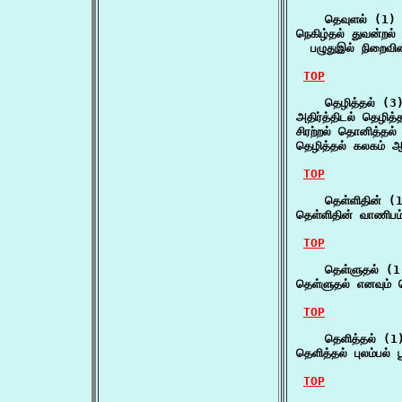
    தெவுளல் (1)

நெகிழ்தல் துவன்றல்
  பழுதுஇல் நிறைவி
TOP
    தெழித்தல் (3)
அதிர்த்திடல் தெழித்
சிரற்றல் தொனித்தல்
தெழித்தல் கலகம் 
TOP
    தெள்ளிதின் (1
தெள்ளிதின் வாணிபம
TOP
    தெள்ளுதல் (1)
தெள்ளுதல் எனவும் ச
TOP
    தெளித்தல் (1)
தெளித்தல் புலம்பல் 
TOP