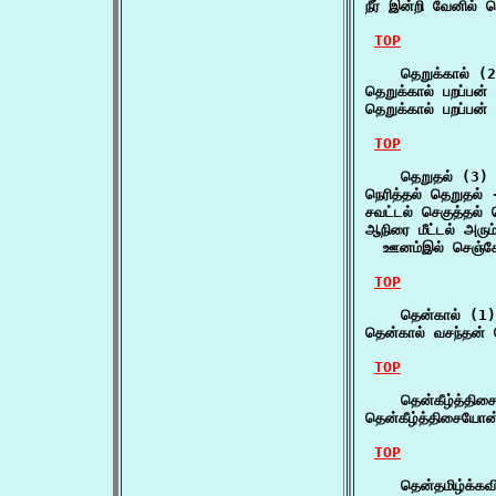
நீர் இன்றி வேனில் 
TOP
    தெறுக்கால் (2
தெறுக்கால் பறப்பன்
தெறுக்கால் பறப்பன்
TOP
    தெறுதல் (3)

நெரித்தல் தெறுதல் 
சவட்டல் செகுத்தல் 
ஆநிரை மீட்டல் அரும
  ஊனம்இல் செஞ்சோ
TOP
    தென்கால் (1)

தென்கால் வசந்தன் 
TOP
    தென்கீழ்த்திச
தென்கீழ்த்திசையோன
TOP
    தென்தமிழ்க்கவ