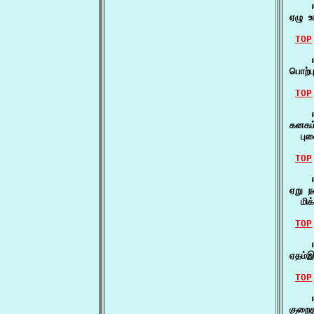
    
ஏழு உ
TOP
    
பொற்ப
TOP
    ஈ
கனகம்
  புன
TOP
    ஈ
ஏறு ந
  மிக
TOP
    ஈ
ஏதம்இ
TOP
    
குறைத