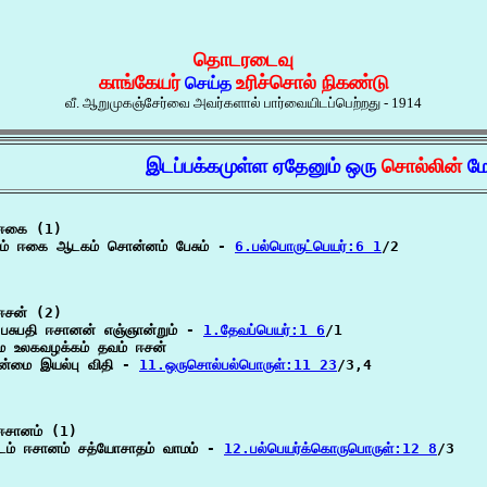
தொடரடைவு
காங்கேயர்
உரிச்சொல் நிகண்டு
செய்த
வீ. ஆறுமுகஞ்சேர்வை அவர்களால் பார்வையிடப்பெற்றது - 1914
இடப்பக்கமுள்ள ஏதேனும் ஒரு
சொல்லின்
மே
ஈகை (1)

கம் ஈகை ஆடகம் சொன்னம் பேசும் - 
6.பல்பொருட்பெயர்:6 1
/2

ஈசன் (2)

பசுபதி ஈசானன் எஞ்ஞான்றும் - 
1.தேவப்பெயர்:1 6
/1

 உலகவழக்கம் தவம் ஈசன்

ன்மை இயல்பு விதி - 
11.ஒருசொல்பல்பொருள்:11 23
/3,4

ஈசானம் (1)

ருடம் ஈசானம் சத்யோசாதம் வாமம் - 
12.பல்பெயர்க்கொருபொருள்:12 8
/3
