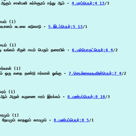
ஆகும் சான்மலி கர்ச்சூரம் ஈந்து ஆம் - 
4.மரப்பெயர்:4 13
/3

மம் (1)

மயானம் சுடலை சுடுகாடு - 
5.இடப்பெயர்:5 13
/1

யம் (1)

்து வங்கம் சீருள் ஈயம் பெரும் தரையில் - 
6.பல்பொருட்பெயர்:6 4
/2

ர்வாள் (1)

ும் ஒரு கதை தண்டு ஈர்வாள் ஓங்கு - 
7.செயற்கைவடிவின்பெயர்:7 4
/2

ரம் (1)

 ஆம் அருள் கருணை ஈரம் இரக்கம் - 
8.பண்புப்பெயர்:8 18
/3

ரமும் (1)

் நேயமும் காதலும் காமமும் - 
8.பண்புப்பெயர்:8 5
/1
