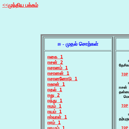
<<முந்திய பக்கம்
ஈ - முதல் சொற்கள்
ஈகை 1
    
ஈசன் 2
தேசி
ஈசானம் 1
ஈசானன் 1
TOP
ஈசானனோடு 1
    
ஈசுரன் 1
ஈசன் 
ஈதல் 1
தன்மை
ஈது 2
  மெ
ஈந்து 1
ஈமம் 1
TOP
ஈயம் 1
    
ஈர்வாள் 1
தற்பு
ஈரம் 1
ஈரமும் 1
TOP