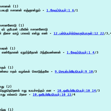
ஈசானன் (1)

பசுபதி ஈசானன் எஞ்ஞான்றும் - 
1.தேவப்பெயர்:1 6
/1

ஈசானனோடு (1)

 ஏர் குபேரன் பரிவில் ஈசானனோடு

் திசை வாழ் பாலகர் என்று எண் - 
12.பல்பெயர்க்கொருபொருள்:12 22
/3,4
சுரன் (1)

ன் எண்தோளன் ஏறூர்ந்தோன் அந்திவண்ணன் - 
1.தேவப்பெயர்:1 4
/3

தல் (1)

ண்மை ஈதல் வழங்கல் கொடுத்தலே - 
9.செயல்பற்றியபெயர்:9 10
/3

து (2)

நெறுநெறெனல் ஈது உபயச்சத்தம் என - 
10.ஒலிபற்றியபெயர்:10 14
/3

 ஈது எல்லாம் அசை - 
10.ஒலிபற்றியபெயர்:10 22
/4

ந்து (1)
