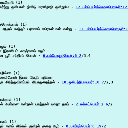
ஈராறோடு (1)

யர்ந்து ஒன்பான் நீண்டு ஈராறோடு ஒன்றுமே - 
12.பல்பெயர்க்கொருபொருள்:12
ஈரொன்பான் (1)

ு ஆரும் காந்தம் புராணம் ஈரொன்பான் என்று - 
12.பல்பெயர்க்கொருபொருள்:
ழம் (1)

 இரணியம் காஞ்சனம் ஈழம்

ை பூரி சந்திரம் பொன் - 
6.பல்பொருட்பெயர்:6 2
/3,4

றில்லா (1)

கைச்சொல் இயல் அசதி ஈறில்லா

்கு சிரித்துவிளம்பல் விடாதுரைத்தல் - 
10.ஒலிபற்றியபெயர்:10 7
/2,3

ன்றாள் (1)

ல் அன்னை ஈன்றாள் பயந்தாள் மாதா தாய் - 
2.மக்கட்பெயர்:2 6
/2

ஈனம் (1)

ல் ஈனம் சிங்கல் குன்றல் குறை ஆம் - 
8.பண்புப்பெயர்:8 19
/2
