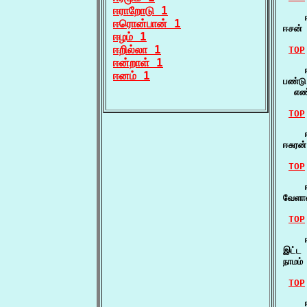
ஈராறோடு 1
    
ஈரொன்பான் 1
ஈசன் 
ஈழம் 1
ஈறில்லா 1
TOP
ஈன்றாள் 1
    
ஈனம் 1
பண்டு
  எண
TOP
    ஈ
ஈசுர
TOP
    ஈ
வேளா
TOP
    ஈ
இட்ட 
நாமம்
TOP
    ஈ