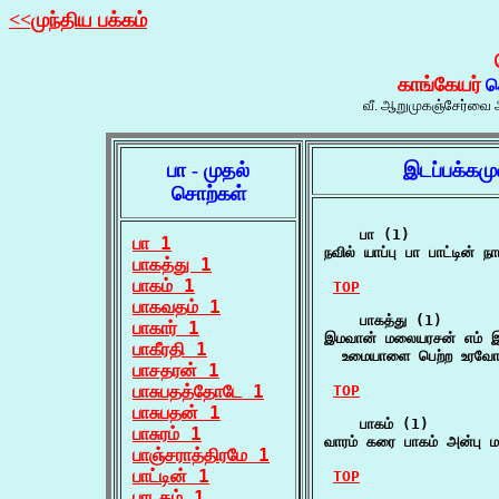
<<முந்திய பக்கம்
காங்கேயர்
ச
வீ. ஆறுமுகஞ்சேர்வை அ
பா - முதல்
இடப்பக்கம
சொற்கள்
    பா (1)

பா 1
நவில் யாப்பு பா பாட்டின் 
பாகத்து 1
பாகம் 1
TOP
பாகவதம் 1
    பாகத்து (1)

பாகார் 1
இமவான் மலையரசன் எம் இ
பாகீரதி 1
  உமையாளை பெற்ற உரவோ
பாசதரன் 1
பாசுபதத்தோடே 1
TOP
பாசுபதன் 1
    பாகம் (1)

பாசுரம் 1
வாரம் கரை பாகம் அன்பு ம
பாஞ்சராத்திரமே 1
பாட்டின் 1
TOP
பாடகம் 1