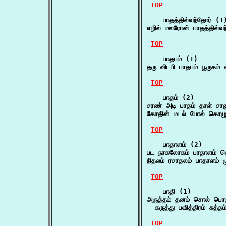
TOP
    பாதத்தில்வந்தோர் (1)
எழில் மலரோன் பாதத்தில்
TOP
    பாதபம் (1)

தரு விடபி பாதபம் பூருகம்
TOP
    பாதம் (2)

சரண் அடி பாதம் தாள் சான
கோதின் மடல் போல் கொழும
TOP
    பாதாளம் (2)

பட நாகலோகம் பாதாளம் 
நிதலம் ரசாதலம் பாதாளம் 
TOP
    பாதி (1)

அருத்தம் தனம் சொல் பொரு
  கருத்து பவித்திரம் சுத்த
TOP