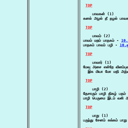
TOP
    பாவகன் (1)

கனல் அழல் தீ தழல் பாவ
TOP
    பாவம் (2)

பாவம் மறம் பாதகம் - 
10.
பாதகம் பாவம் பழி - 
10.ஒ
TOP
    பாவார் (1)

மேவு அசை என்றே விளம்புவர
  இக மியா மோ மதி அத
TOP
    பாழி (2)

தேசாரும் பாழி திகழ் பதம
பாழி பெருமை இடம் வலி 
TOP
    பாறு (1)

பருந்து சேனம் கங்கம் பாற