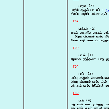
    பாதிரி (2)

பாதிரி ஆகும் பாடலம் - 
4.
சிவப்பு பாதிரி பாய்மா ஆ
TOP
    பாந்தள் (2)

உரகம் மராளமே பந்நகம் பாந்த
  அரவு வியாளம் பாம்பு ஆ
கோல வரி மாசுணம் பாந்தள்
TOP
    பாபம் (1)

ஆபகை தீர்த்திகை யாறு நதி
TOP
    பாம்பு (3)

பாம்பு அஞ்சும் தோகைப்பக
அரவு வியாளம் பாம்பு ஆம்
பரி கவி பாம்பு இந்திரன் மா
TOP
    பாய் (4)

மதி பாய் சடை முடித்து மா
சதி பாய் குறும் தாட்டு தா