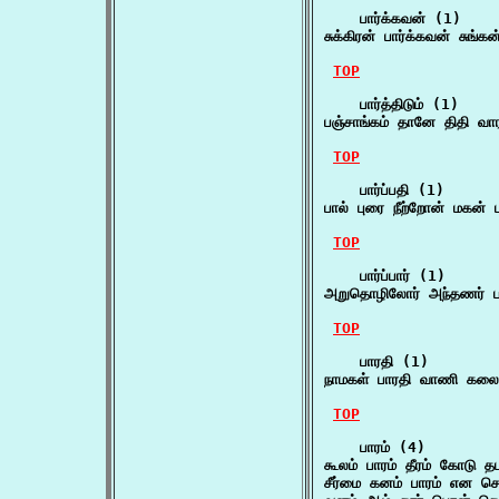
    பார்க்கவன் (1)

சுக்கிரன் பார்க்கவன் சுங்
TOP
    பார்த்திடும் (1)

பஞ்சாங்கம் தானே திதி வாரம
TOP
    பார்ப்பதி (1)

பால் புரை நீற்றோன் மகன் ப
TOP
    பார்ப்பார் (1)

அறுதொழிலோர் அந்தணர் பா
TOP
    பாரதி (1)

நாமகள் பாரதி வாணி கலை
TOP
    பாரம் (4)

கூலம் பாரம் தீரம் கோடு 
சீர்மை கனம் பாரம் என செப