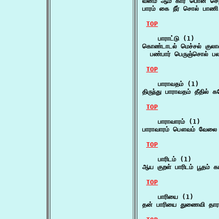
வனம் ஆம் கார் பொன் செற
பாரம் கை நீர் சொல் பாண
TOP
    பாராட்டு (1)

கொண்டாடல் மெச்சல் குலாவ
  பண்பார் பெருஞ்சொல் ப
TOP
    பாராவதம் (1)

திருந்து பாராவதம் தீதில்
TOP
    பாராவாரம் (1)

பாராவாரம் பௌவம் வேலை மு
TOP
    பாரிடம் (1)

ஆய குறள் பாரிடம் பூதம்
TOP
    பாரியை (1)

தன் பாரியை துணைவி தார