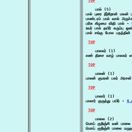
TOP
    பால் (5)

பால் புரை நீற்றோன் மகன் ப
பாண்டரம் பால் வால் அருச்
பரிசு கிழமை விதி பால் - 
உவர் பால் தயிர் கரும்பு ஒ
பால் சங்கு போல பதத்தின் 
TOP
    பாலகர் (1)

எண் திசை வாழ் பாலகர் எ
TOP
    பாலன் (1)

பாலன் குமரன் பகர் அரசன் 
TOP
    பாலார் (1)

பாலார் குருத்து பயிர் - 
4.
TOP
    பாலை (2)

மொய் குறிஞ்சி வன் பாலை
மொய் குறிஞ்சி பாலை மரு