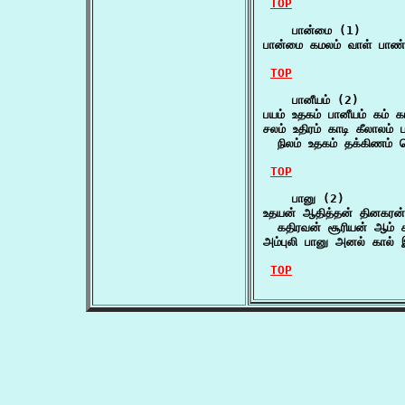
TOP
    பான்மை (1)

பான்மை கமலம் வாள் பாண்
TOP
    பானீயம் (2)

பயம் உதகம் பானீயம் கம் 
சலம் உதிரம் காடி கீலாலம் ப
  நிலம் உதகம் தக்கிணம் 
TOP
    பானு (2)

உதயன் ஆதித்தன் தினகரன் 
  கதிரவன் சூரியன் ஆம்
அம்புலி பானு அனல் கால்
TOP