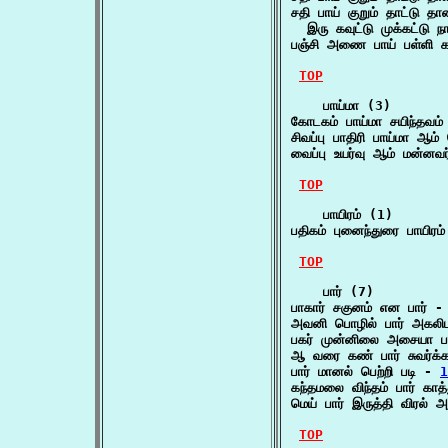
சதி பாய் குறும் தாட்டு தான
  இரு கவுட்டு முக்கட்டு ந
பஞ்சி அணை பாய் பள்ளி 
TOP
    பாய்மா (3)

கோடகம் பாய்மா சயிந்தவம்
சிவப்பு பாதிரி பாய்மா ஆ
வைப்பு உயர்வு ஆம் மன்னவர
TOP
    பாயிரம் (1)

பதிகம் புனைந்துரை பாயிரம
TOP
    பார் (7)

பாகார் சகுனம் என பார் -
அவனி பொழில் பார் அகலி
பகர் முன்னிலை அசையா ப
ஆ வரை கண் பார் சுவர்க்க
பார் மானல் பெற்றி படி - 
1
கந்தமலை விந்தம் பார் காத
மெய் பார் இருத்தி விரல்
TOP