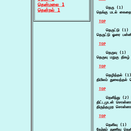
தென்மலை 1
    தெரு (1)

தென்றல் 1
தெங்கு மடல் கைதை
TOP
    தெருட்டு (1)

தெருட்டு ஓரை பன்னி
TOP
    தெருவு (1)

தெருவு மறுகு திகழ்
TOP
    தெழித்தல் (1)
திமிலம் துவைத்தல் த
TOP
    தெளிந்து (2)

திட்டமுடன் சொன்னா
திருத்தமுற சொன்னா
TOP
    தெளிவு (1)

தேற்றம் துணிவு தெள