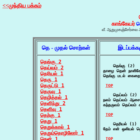
<<முந்திய பக்கம்
காங்கேயர்
ச
வீ. ஆறுமுகஞ்சேர்வை அ
தெ - முதல் சொற்கள்
இடப்பக்க
தெங்கு 2
    தெங்கு (2)

தெய்வம் 2
தாழை தென் நாளிகே
தெரியல் 1
தெங்கு மடல் கைதை
தெரு 1
தெருட்டு 1
TOP
தெருவு 1
    தெய்வம் (2)

தெழித்தல் 1
நலம் தெய்வம் ஆசை
தெளிந்து 2
கந்தருவம் தெய்வம் 
தெளிவு 1
தெற்கு 1
TOP
தெறு 1
    தெரியல் (1)

தெறுக்கால் 1
தேம் என் ஒலியல் தெ
தெறும்தொழிலோர் 1
தென் 1
TOP