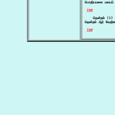
பொதியமலை மலயம் த
TOP
    தென்றல் (1)

தென்றல் ஆர் வேத
TOP