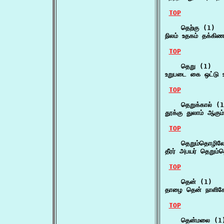
TOP
    தெற்கு (1)

நிலம் உதகம் தக்கி
TOP
    தெறு (1)

உறுபடை கை ஒட்டு
TOP
    தெறுக்கால் (1
தூக்கு துலாம் ஆகும
TOP
    தெறும்தொழிலோ
தீரர் அபயர் தெறும்
TOP
    தென் (1)

தாழை தென் நாளிகே
TOP
    தென்மலை (1)