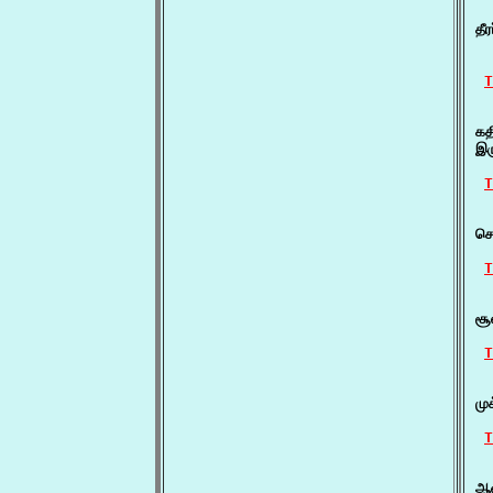
  
தீ
  
T
  
கத
இர
T
  
சொ
T
  
சூ
T
  
மு
T
  
ஆள