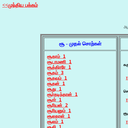
<<முந்திய பக்கம்
அர
சூ - முதல் சொற்கள்
சூகரம் 1
  
சூடாமணி 1
கர
சூத்திரரே 1
  
சூதம் 3
சூதவம் 1
T
சூதன் 1
  
சூது 1
சொ
சூர்தடிந்தான் 1
சூரர் 1
T
சூரியன் 2
  
சூரியனும் 1
சூ
சூலதரன் 1
சூலம் 1
T
சூலி 1