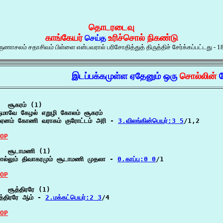
தொடரடைவு
காங்கேயர்
உரிச்சொல் நிகண்டு
செய்த
ுணாசலம் சதாசிவம் பிள்ளை என்பவரால் பரிசோதித்துத் திருத்திச் சேர்க்கப்பட்டது - 1
இடப்பக்கமுள்ள ஏதேனும் ஒரு
சொல்லின்
ம
  சூகரம் (1)

ுமாவே கேழல் எறுழி கோலம் சூகரம்

ஏனம் கோணி வராகம் குரோட்டம் அரி - 
3.விலங்கின்பெயர்:3 5
/1,2

OP
  சூடாமணி (1)

ல்லும் திவாகரமும் சூடாமணி முதலா - 
0.காப்பு:0 0
/1

OP
  சூத்திரரே (1)

த்திரரே ஆம் - 
2.மக்கட்பெயர்:2 3
/4

OP