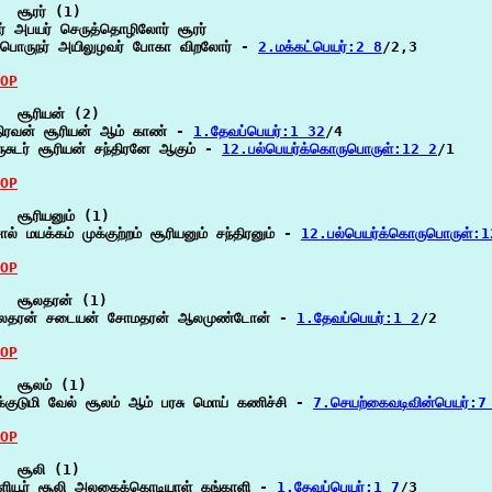
  சூரர் (1)

ரர் அபயர் செருத்தொழிலோர் சூரர்

பொருநர் அயிலுழவர் போகா விறலோர் - 
2.மக்கட்பெயர்:2 8
/2,3

OP
  சூரியன் (2)

ிரவன் சூரியன் ஆம் காண் - 
1.தேவப்பெயர்:1 32
/4

ுசுடர் சூரியன் சந்திரனே ஆகும் - 
12.பல்பெயர்க்கொருபொருள்:12 2
/1

OP
  சூரியனும் (1)

ல் மயக்கம் முக்குற்றம் சூரியனும் சந்திரனும் - 
12.பல்பெயர்க்கொருபொருள்:
OP
  சூலதரன் (1)

லதரன் சடையன் சோமதரன் ஆலமுண்டோன் - 
1.தேவப்பெயர்:1 2
/2

OP
  சூலம் (1)

க்குடுமி வேல் சூலம் ஆம் பரசு மொய் கணிச்சி - 
7.செயற்கைவடிவின்பெயர்:7
OP
  சூலி (1)

ியூர் சூலி அலகைக்கொடியாள் கங்காளி - 
1.தேவப்பெயர்:1 7
/3
