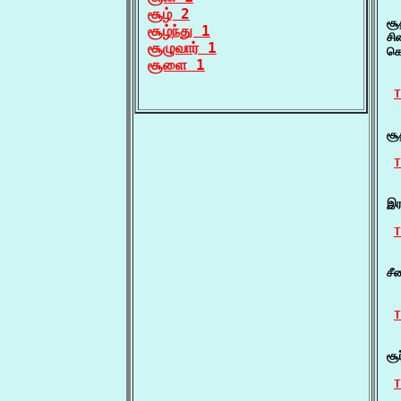
  
சூழ் 2
சூ
சூழ்ந்து 1
சி
சூழுவார் 1
கொ
சூளை 1
  
T
  
சூ
T
  
இர
T
  
சீ
  
T
  
சூ
T