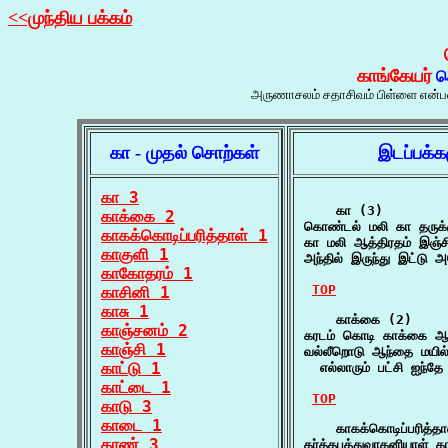
<<முந்திய பக்கம்
காங்கேயர்
ச
அருணாசலம் சதாசிவம் பிள்ளை என்பவரால
கா - முதல் சொற்கள்
இடப்பக்க
கா 3
    கா (3)

காக்கை 2
கொண்டல் மலி கா தருக
காகக்கொடிப்பரித்தாள் 1
கா மலி ஆத்திரதம் இஞ்ச
காகுளி 1
அந்தில் இருந்து இட்டு
காகோதரம் 1
TOP
காசினி 1
காசு 1
    காக்கை (2)

காஞ்சனம் 2
கரடம் கொடி காக்கை ஆ
காஞ்சி 1
வல்லீறொடு ஆந்தை மயில
காட்டு 1
  எல்லாரும் பட்சி ஐந்த
காட்டை 1
TOP
காடு 3
காடை 1
    காகக்கொடிப்பரித்தா
காண் 3
கர்த்தபத்துவாகனியாள் கா