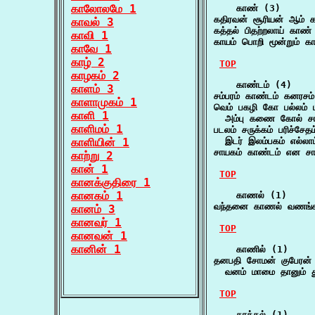
காலோலமே 1
    காண் (3)

கதிரவன் சூரியன் ஆம் 
காவல் 3
கத்தல் பிதற்றலாய் காண்
காவி 1
காயம் பொறி மூன்றும் க
காவே 1
காழ் 2
TOP
காழகம் 2
    காண்டம் (4)

காளம் 3
சம்பரம் காண்டம் கனரச
காளாமுகம் 1
வெம் பகழி கோ பல்லம் ப
காளி 1
  அம்பு கணை கோல் ச
காளிமம் 1
படலம் சருக்கம் பரிச்சேதம
காளியின் 1
  இடர் இலம்பகம் எல்லா
சாயகம் காண்டம் என சா
காற்று 2
கான் 1
TOP
கானக்குதிரை 1
கானகம் 1
    காணல் (1)

வந்தனை காணல் வணங்க
கானம் 3
கானவர் 1
TOP
கானவன் 1
கானின் 1
    காணில் (1)

தனபதி சோமன் குபேரன் 
  வனம் மாமை தானும் த
TOP
    காத்தல் (1)
