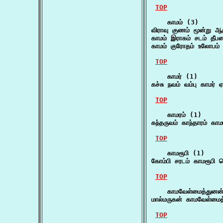
TOP
    காமம் (3)

விராவு குணம் மூன்று ஆ
காமம் இராகம் சடம் தீப
காமம் குரோதம் உலோபம்
TOP
    காமர் (1)

கச்சு நவம் வம்பு காமர்
TOP
    காமரம் (1)

கந்தருவம் காந்தாரம் கா
TOP
    காமரூபி (1)

கோம்பி சரடம் காமரூபி 
TOP
    காமவேள்மைத்துனன்
மால்மருகன் காமவேள்மைத
TOP