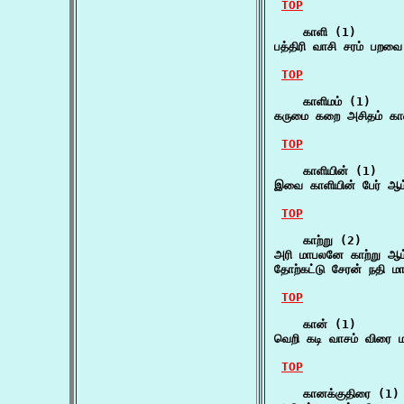
TOP
    காளி (1)

பத்திரி வாசி சரம் பற
TOP
    காளிமம் (1)

கருமை கறை அசிதம் காள
TOP
    காளியின் (1)

இவை காளியின் பேர் ஆம
TOP
    காற்று (2)

அரி மாபலனே காற்று ஆம
தோற்கட்டு சேரன் நதி ம
TOP
    கான் (1)

வெறி கடி வாசம் விரை 
TOP
    கானக்குதிரை (1)
