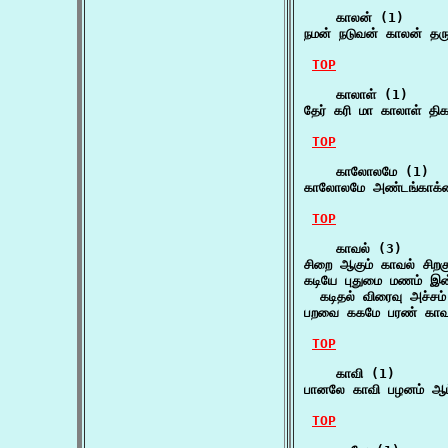
    காலன் (1)

நமன் நடுவன் காலன் தர
TOP
    காலாள் (1)

தேர் கரி மா காலாள் தி
TOP
    காலோலமே (1)

காலோலமே அண்டங்காக்க
TOP
    காவல் (3)

சிறை ஆகும் காவல் சிறக
கடியே புதுமை மணம் இன்
  கடிதல் விரைவு அச்சம
பறவை ககமே பரண் காவ
TOP
    காவி (1)

பானலே காவி பழனம் ஆ
TOP