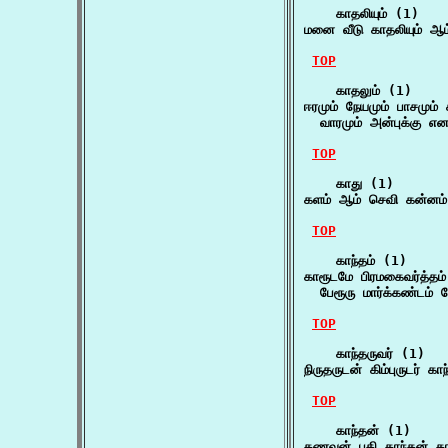
    காதலியும் (1)

மனை வீடு காதலியும் ஆ
TOP
    காதலும் (1)

ஈரமும் நேயமும் பாசமும் க
  வாரமும் அன்புக்கு எ
TOP
    காது (1)

களம் ஆம் செவி கன்னம்
TOP
    காந்தம் (1)

காரூடமே பிரமகைவர்த்தம் 
  பேரூரு மார்க்கண்டம் 
TOP
    காந்தருவர் (1)

நிருதருடன் கிம்புருடர் க
TOP
    காந்தன் (1)

கணவன் பதி காந்தன் க