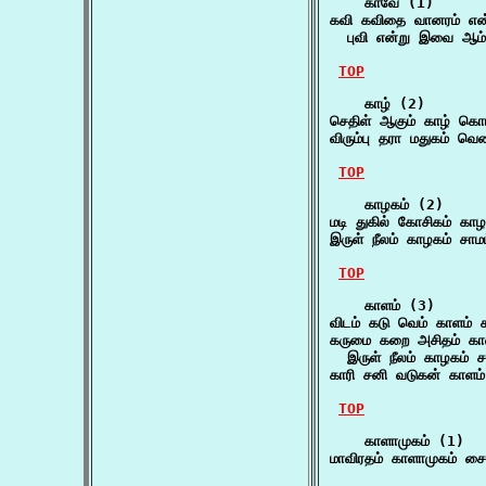
    காவே (1)

கவி கவிதை வானரம் என்ற
  புவி என்று இவை ஆம
TOP
    காழ் (2)

செதிள் ஆகும் காழ் கொட
விரும்பு தரா மதுகம் வெ
TOP
    காழகம் (2)

மடி துகில் கோசிகம் க
இருள் நீலம் காழகம் ச
TOP
    காளம் (3)

விடம் கடு வெம் காளம் க
கருமை கறை அசிதம் காளி
  இருள் நீலம் காழகம்
காரி சனி வடுகன் காளம்
TOP
    காளாமுகம் (1)

மாவிரதம் காளாமுகம் சை