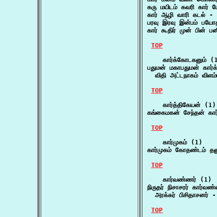
கரு மயிடம் கவரி கார் 
கார் ஆழி வாரி கடல் - 
பரவு இரவு இன்பம் பயோ
கார் கூதிர் முன் பின்
TOP
    கார்க்கோடகனும் (1
பதுமன் மகாபதுமன் கார்க
  விதி அட்டநாகம் விளம்
TOP
    கார்த்திகேயன் (1)

கங்கைமகன் சேந்தன் கார்
TOP
    கார்முகம் (1)

கார்முகம் கோதண்டம் த
TOP
    கார்வண்ணர் (1)

நிருதர் நிசாசரர் கார்வண்
  அரக்கர் பிசிதாசனர் -
TOP