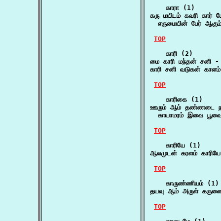
    காரா (1)

கரு மயிடம் கவரி கார் ம
  எருமையின் பேர் ஆகும
TOP
    காரி (2)

மை காரி மந்தன் சனி -
காரி சனி வடுகன் காளம்
TOP
    காரிகை (1)

ஊரும் ஆம் தண்ணடை நாக
  காயாமரம் இவை பூவை
TOP
    காரியே (1)

ஆலமுடன் கரளம் காரியே
TOP
    காருண்ணியம் (1)

தயவு ஆம் அருள் கருண
TOP