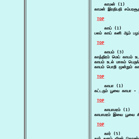
    காமன் (1)

காமன் இரதிபதி சம்பரச
TOP
    காய் (1)

பலம் காய் கனி ஆம் பழ
TOP
    காயம் (3)

காத்திரம் மெய் காயம் உ
காயம் உடல் மாகம் பெருங்
காயம் பொறி மூன்றும் க
TOP
    காயா (1)

கட்டரும் பூவை காயா - 
TOP
    காயாமரம் (1)

காயாமரம் இவை பூவை ச
TOP
    கார் (5)

கார் கனம் விண் கொண்ம