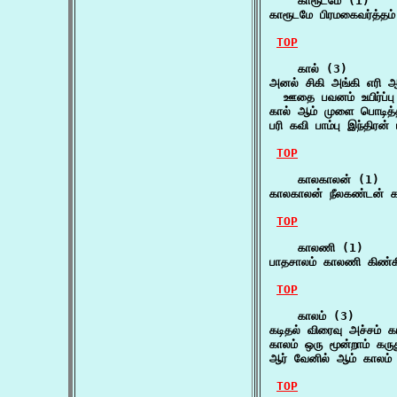
    காரூடமே (1)

காரூடமே பிரமகைவர்த்தம்
TOP
    கால் (3)

அனல் சிகி அங்கி எரி ஆம
  ஊதை பவனம் உயிர்ப்பு
கால் ஆம் முளை பொடித்த
பரி கவி பாம்பு இந்திரன்
TOP
    காலகாலன் (1)

காலகாலன் நீலகண்டன் க
TOP
    காலணி (1)

பாதசாலம் காலணி கிண்
TOP
    காலம் (3)

கடிதல் விரைவு அச்சம் க
காலம் ஒரு மூன்றாம் கரு
ஆர் வேனில் ஆம் காலம
TOP