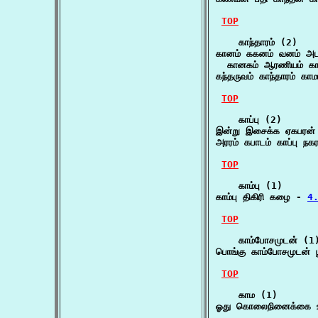
TOP
    காந்தாரம் (2)

கானம் ககனம் வனம் அடவி
  கானகம் ஆரணியம் கா
கந்தருவம் காந்தாரம் கா
TOP
    காப்பு (2)

இன்று இசைக்க ஏகபரன் 
அரரம் கபாடம் காப்பு நக
TOP
    காம்பு (1)

காம்பு திகிரி கழை - 
4.
TOP
    காம்போசமுடன் (1)
பொங்கு காம்போசமுடன்
TOP
    காம (1)

ஓது கொலைநினைக்கை உ