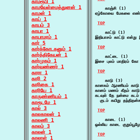
காமரூபி 1
காமவேள்மைத்துனன் 1
    காஞ்சி (1)

காமன் 1
ஏழ்கோவை மேகலை எண்
காய் 1
TOP
காயம் 3
காயா 1
    காட்டு (1)

காயாமரம் 1
இதியாசம் காட்டு என்று
கார் 5
TOP
கார்க்கோடகனும் 1
கார்த்திகேயன் 1
    காட்டை (1)

கார்முகம் 1
இசை புலம் மாதிரம் கோ
கார்வண்ணர் 1
TOP
காரா 1
காரி 2
    காடு (3)

காரிகை 1
கானகம் ஆரணியம் காடு
காரியே 1
கானம் மணம் கீதம் காடு
கடவுள் தே நன்மை கடம் ப
காருண்ணியம் 1
  குடம் கயிறு தந்திதன்
காரூடமே 1
கால் 3
TOP
காலகாலன் 1
காலணி 1
    காடை (1)

ஒல்லிய காடை குறும்பூழ
காலம் 3
காலன் 1
TOP
காலாள் 1