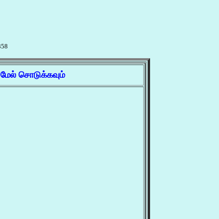
858
்
மேல் சொடுக்கவும்