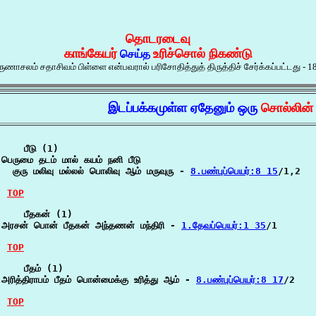
தொடரடைவு
காங்கேயர்
உரிச்சொல் நிகண்டு
செய்த
ுணாசலம் சதாசிவம் பிள்ளை என்பவரால் பரிசோதித்துத் திருத்திச் சேர்க்கப்பட்டது - 1
இடப்பக்கமுள்ள ஏதேனும் ஒரு
சொல்லின
    பீடு (1)

பெருமை தடம் மால் கயம் நனி பீடு

  குரு மலிவு மல்லல் பொலிவு ஆம் மருவுரு - 
8.பண்புப்பெயர்:8 15
/1,2

TOP
    பீதகன் (1)

அரசன் பொன் பீதகன் அந்தணன் மந்திரி - 
1.தேவப்பெயர்:1 35
/1

TOP
    பீதம் (1)

அரித்திராபம் பீதம் பொன்மைக்கு உரித்து ஆம் - 
8.பண்புப்பெயர்:8 17
/2

TOP