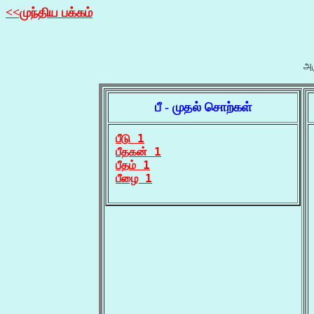
<<முந்திய பக்கம்
அர
பீ - முதல் சொற்கள்
பீடு 1
பீதகன் 1
பீதம் 1
பீழை 1