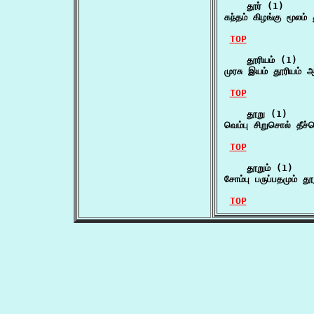
    தூர் (1)

கந்தம் கிழங்கு மூலம
TOP
    தூரியம் (1)

முரசு இயம் தூரியம் ஆ
TOP
    தூறு (1)

வெம்பு சிறுசொல் தீச
TOP
    தூறும் (1)

சோம்பு பருப்பதமும் தூ
TOP