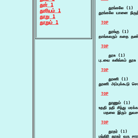
தூர் 1
    தூங்கலே (1)

தூரியம் 1
தூங்கலே யானை நிருத்
தூறு 1
தூறும் 1
TOP
    தூங்கு (1)

தாங்கலரும் கதை தண்
TOP
    தூசு (1)

புடவை கலிங்கம் தூச
TOP
    தூணி (1)

தூணி அம்புக்கூடு 
TOP
    தூணும் (1)

உததி நதி சிந்து மரக்க
  மதலை இரும் துவச
TOP
    தூதர் (1)

மந்திரி தூதர் வரு 