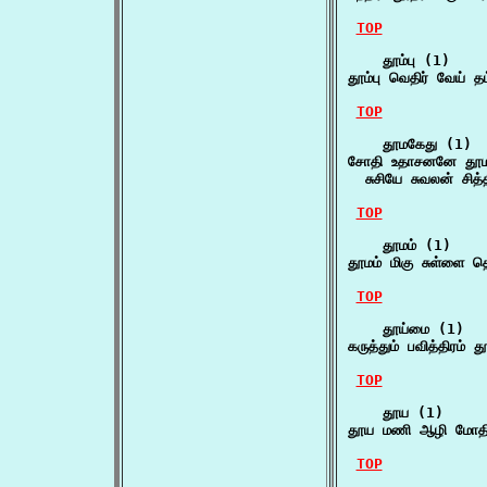
TOP
    தூம்பு (1)

தூம்பு வெதிர் வேய் 
TOP
    தூமகேது (1)

சோதி உதாசனனே தூமக
  சுசியே சுவலன் சித்
TOP
    தூமம் (1)

தூமம் மிகு சுள்ளை த
TOP
    தூய்மை (1)

கருத்தும் பவித்திரம்
TOP
    தூய (1)

தூய மணி ஆழி மோதி
TOP