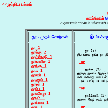
<<முந்திய பக்கம்
காங்கேயர்
ச
அருணாசலம் சதாசிவம் பிள்ளை என்பவரால
தூ - முதல் சொற்கள்
இடப்பக்க
தூ 1
    தூ (1)

தூக்கு 2
தீய பகை துப்பு தூ தி
தூக்கோடு 1
தூங்கலே 1
TOP
தூங்கு 1
    தூக்கு (2)

தூசு 1
தூக்கு துலாம் ஆகும் 
தூணி 1
கவி கவிதை செய்யுள் 
தூணும் 1
  நவ யாப்பு பா பாட்
தூதர் 1
தூம்பு 1
TOP
தூமகேது 1
    தூக்கோடு (1)

தூமம் 1
துணை கேழ் சமம் ஒத
தூய்மை 1
தூய 1
TOP