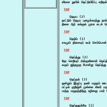
விரவா துயில் நெட்டுயிர்ப்பு எறி
TOP
    நெடிய (2)

நாட்டும் நெடிய புழைக்கரத்து நா
நிலை ஆர் கங்குல் முரசு கடல் ந
TOP
    நெடும் (1)

சகமும் திசையும் உயர் செம்பொன்
TOP
    நெய்த்து (2)

நேர செறியும் அல்குலினாள் நெய
வரும் ஐந்தழகு போன்று நெய்த்து 
TOP
    நெய்தல் (3)

ஒன்றும் இருப்பு தண் மருதம் ஊட
மட்டில் குறிஞ்சி முல்லை கிளர் 
பரந்த மருதத்திற்கு உழிஞை பகர்
TOP
    நெய்தலுக்கே (1)
