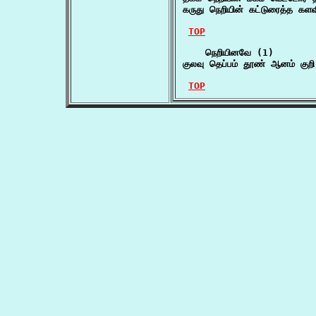
கருது நெறியின் கட்டுரைத்த கள
TOP
    நெறியினவே (1)

குலவு தெப்பம் தூண் ஆனம் குற
TOP