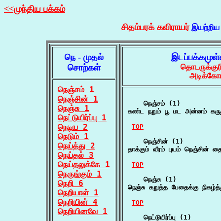
<<முந்திய பக்கம்
சிதம்பரக் கவிராயர்
இயற்றிய
நெ - முதல்
இடப்பக்கமுள
சொற்கள்
தொடருக்குர
அடிக்கோட
நெஞ்சம் 1
நெஞ்சின் 1
    நெஞ்சம் (1)

நெஞ்சு 1
கண்ட நறும் பூ மட அன்னம் கருத
நெட்டுயிர்ப்பு 1
நெடிய 2
TOP
நெடும் 1
    நெஞ்சின் (1)

நெய்த்து 2
தாக்கும் வீரம் புயம் நெஞ்சின்
நெய்தல் 3
நெய்தலுக்கே 1
TOP
நெருங்கும் 1
    நெஞ்சு (1)

நெறி 6
நெஞ்சு கறுத்த பேதைக்கு நிகழ்த்
நெறியாள் 1
நெறியின் 4
TOP
நெறியினவே 1
    நெட்டுயிர்ப்பு (1)
