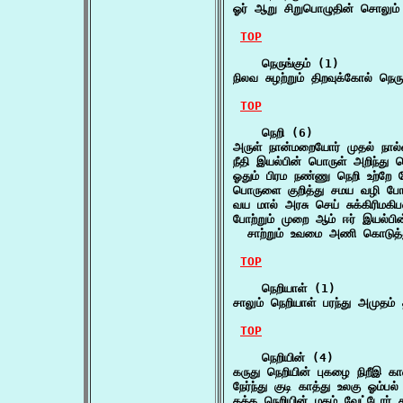
ஓர் ஆறு சிறுபொழுதின் சொலும் 
TOP
    நெருங்கும் (1)

நிலவ சுழற்றும் திறவுக்கோல் நெ
TOP
    நெறி (6)

அருள் நான்மறையோர் முதல் நால்
நீதி இயல்பின் பொருள் அறிந்து 
ஓதும் பிரம நண்ணு நெறி உற்றே 
பொருளை குறித்து சமய வழி போற்
வய மால் அரசு செய் சுக்கிரிமகி
போற்றும் முறை ஆம் ஈர் இயல்பின்
  சாற்றும் உவமை அணி கொடுத்த
TOP
    நெறியாள் (1)

சாலும் நெறியாள் பரந்து அமுதம் 
TOP
    நெறியின் (4)

கருது நெறியின் புகழை நிறீஇ 
நேர்ந்து குடி காத்து உலகு ஓம்பல
தக்க நெறியின் மகம் வேட்டோர் 