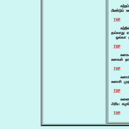
    சுற்றம
மிண்டும் ஊ
TOP
    சுற்றி
தவ்வாது ஏழ
  ஒவ்வா ச
TOP
    சுனக
சுனகன் நா
TOP
    சுனாச
சுனாசி மு
TOP
    சுனை
அரிய கழங
TOP