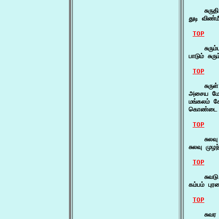
    சுருதி
துடி விண்ம
TOP
    சுரும்
பாடும் சு
TOP
    சுருள்
அசைய மேற்
மங்கலம் சே
கொண்டை தொ
TOP
    சுலவு
சுலவு மு
TOP
    சுவடு
கம்பம் பு
TOP
    சுவர 