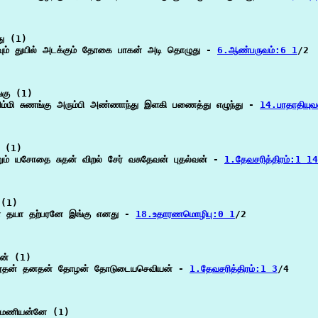
ு (1)

வும் துயில் அடக்கும் தோகை பாகன் அடி தொழுது - 
6.ஆண்பருவம்:6 1
/2

கு (1)

விம்மி சுணங்கு அரும்பி அண்ணாந்து இளகி பணைத்து எழுந்து - 
14.பாதாதியு
 (1)

றும் யசோதை சுதன் விறல் சேர் வசுதேவன் புதல்வன் - 
1.தேவசரித்திரம்:1 14
(1)

தா தயா தற்பரனே இங்கு எனது - 
18.உதாரணமொழிபு:0 1
/2

ரன் (1)

 தூதன் தனதன் தோழன் தோடுடையசெவியன் - 
1.தேவசரித்திரம்:1 3
/4

ிரமணியன்னே (1)
