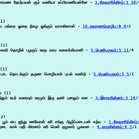
சரவண நோற்பவன் சூர் கணியா சுப்பிரமணியன்னே - 
1.தேவசரித்திரம்:1 18
/
1)

 சுப மங்கல ஓதை நிகழ ஓங்கும் வாசலினான் - 
18.உதாரணமொழிபு:0 9
/2

(1)

 கலவி தொழில் பழகும் சுரத காம கலைக்கியானி - 
5.பெண்பருவம்:5 11
/4

(1)

் பாட தொடங்கும் தருண மொழியாள் புயல் கண்டு - 
5.பெண்பருவம்:5 5
/1

் (1)

ிலும் உயர் வரையும் சுரமும் இரு தண் புனலும் என - 
3.இராசசின்னம்:3 14
/3
2)

ு பூம் பை ஐந்து உளவோன் சுரி சங்கு ஆழிப்படையன் சத்ய - 
1.தேவசரித்திரம
டை கால் மதி கிரணம் சுரி மென் குழலார் பூசுவன - 
4.காமசின்னம்:4 3
/1
