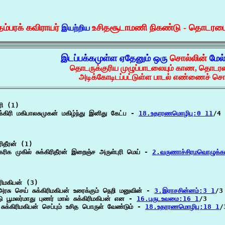
தம்பரக் கவிராயர்
உசிதசூடாமணி நிகண்டு - தொடரட
இயற்றிய
இடப்பக்கமுள்ள ஏதேனும் ஒரு
சொல்லின்
மேல
தொடருக்குரிய முழுப்பாடலையும் காண, தொடரட
அடிக்கோடிடப்பட்டுள்ள பாடல் எண்ணைச் சொட
ரி (1)

க்கிரி மகிபாலசுமுகன் மகிழ்ந்து இனிது கேட்ப - 
18.உதாரணமொழிபு:0 11
/4

ரிதீரன் (1)

ரிக முகில் சுக்கிரிதீரன் இறைஞ்ச அருள்புரி மெய் - 
2.வருணாச்சிரமவொழுக்க
ரிமகிபன் (3)

ரசு செய் சுக்கிரிமகிபன் உரைக்கும் நெறி மனுவின் - 
3.இராசசின்னம்:3 1
/3

ு பூமலர்மாது புணர் மால் சுக்கிரிமகிபன் என - 
16.புருடஉவமை:16 1
/3

சுக்கிரிமகிபன் செப்பும் உசித பொருள் வேண்டும் - 
18.உதாரணமொழிபு:18 1
/3