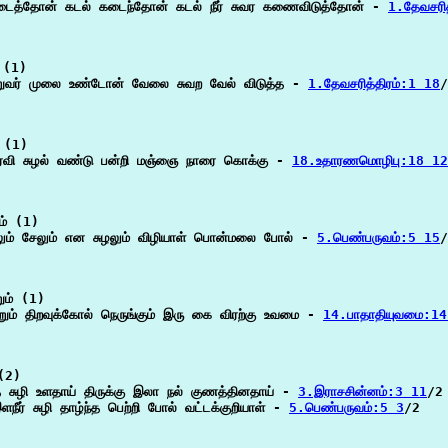
த்தோன் கடல் கடைந்தோன் கடல் நீர் சுவர கணைவிடுத்தோன் - 
1.தேவசரித
(1)

அறுவர் முலை உண்டோன் வேலை சுவற வேல் விடுத்த - 
1.தேவசரித்திரம்:1 18
/
 (1)

இரவி சுழல் வண்டு பன்றி மஞ்ஞை நாரை கொக்கு - 
18.உதாரணமொழிபு:18 12
ம் (1)

லும் சேலும் என சுழலும் விழியாள் பொன்மலை போல் - 
5.பெண்பருவம்:5 15
/
ும் (1)

்றும் திறவுக்கோல் நெருங்கும் இரு கை விரற்கு உவமை - 
14.பாதாதியுவமை:1
(2)

 சுழி உளதாய் திருக்கு இலா நல் குணத்தினதாய் - 
3.இராசசின்னம்:3 11
/2

ீர் சுழி தாழ்ந்த பெற்றி போல் வட்டக்குறியாள் - 
5.பெண்பருவம்:5 3
/2
