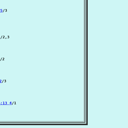
15
/3

9
/2,3

/2

2
/3

ை:13 4
/1
