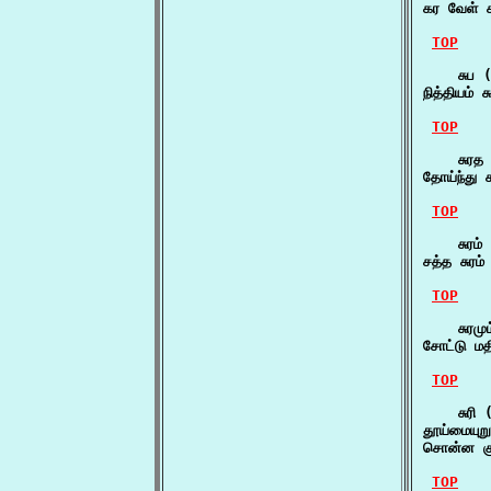
கர வேள் 
TOP
    சுப (
நித்தியம்
TOP
    சுரத 
தோய்ந்து
TOP
    சுரம் 
சத்த சுரம
TOP
    சுரமும
சோட்டு மத
TOP
    சுரி (
தூய்மையுற
சொன்ன கு
TOP