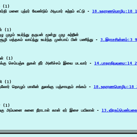
் (1)

ர்தி மனை புத்ரர் வேண்டும் அடியார் சுற்றம் எட்டு - 
18.உதாரணமொழிபு:18 
ன் (1)

ு முழம் உயர்ந்து தருபன் மூன்று முழ சுற்றின்

ூழி மத்தகம் வாய்ந்து உயர்ந்த முன்பாய் பின் பணிந்து - 
3.இராசசின்னம்:3 
ன் (1)

க்கு செம்பஞ்சு துகள் தீர் அனிச்சம் இவை மடவார் - 
14.பாதாதியுவமை:14 2
ி (1)

தலோர் தொழும் மாலின் துலங்கு பஞ்சாயுதம் சங்கம் - 
18.உதாரணமொழிபு:18 
 (1)

்கு அம்மனை சுனை நீராடாள் கான் ஏர் இசை பயிலாள் - 
13.விரகப்பெண்பக