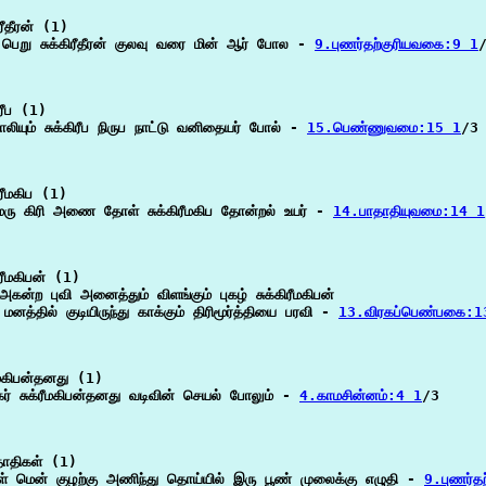
ரீதீரன் (1)

ெறு சுக்கிரீதீரன் குலவு வரை மின் ஆர் போல - 
9.புணர்தற்குரியவகை:9 1
/
ரீப (1)

லியும் சுக்கிரீப நிருப நாட்டு வனிதையர் போல் - 
15.பெண்ணுவமை:15 1
/3

ரீமகிப (1)

ரு கிரி அணை தோள் சுக்கிரீமகிப தோன்றல் உயர் - 
14.பாதாதியுவமை:14 1
ரீமகிபன் (1)

கன்ற புவி அனைத்தும் விளங்கும் புகழ் சுக்கிரீமகிபன்

த்தில் குடியிருந்து காக்கும் திரிமூர்த்தியை பரவி - 
13.விரகப்பெண்பகை:1
ீமகிபன்தனது (1)

ர் சுக்ரீமகிபன்தனது வடிவின் செயல் போலும் - 
4.காமசின்னம்:4 1
/3

தாதிகள் (1)

கள் மென் குழற்கு அணிந்து தொய்யில் இரு பூண் முலைக்கு எழுதி - 
9.புணர்த