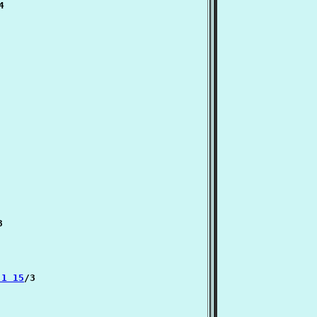
4



்:1 15
/3
