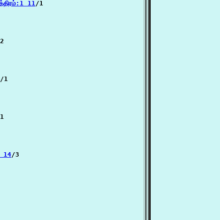
்திரம்:1 11
/1

2

/1

1

4 14
/3
