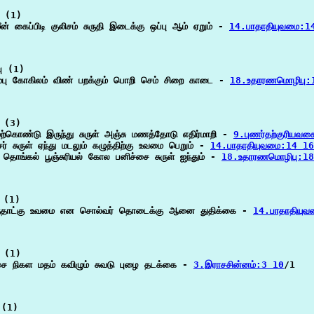
 (1)

ீன் கைப்பிடி குலிசம் சுருதி இடைக்கு ஒப்பு ஆம் ஏறும் - 
14.பாதாதியுவமை:1
பு (1)

ரும்பு கோகிலம் விண் பறக்கும் பொறி செம் சிறை காடை - 
18.உதாரணமொழிபு:
 (3)

கொண்டு இருந்து சுருள் அஞ்சு மணத்தோடு எதிர்மாறி - 
9.புணர்தற்குரியவ
ர் சுருள் ஏந்து மடலும் கழுத்திற்கு உவமை பெறும் - 
14.பாதாதியுவமை:14 16
ங்கல் பூஞ்சுரியல் கோல பனிச்சை சுருள் ஐந்தும் - 
18.உதாரணமொழிபு:1
 (1)

ழந்தாட்கு உவமை என சொல்வர் தொடைக்கு ஆனை துதிக்கை - 
14.பாதாதியு
 (1)

ரசை நிகள மதம் கவிழும் சுவடு புழை தடக்கை - 
3.இராசசின்னம்:3 10
/1

(1)
