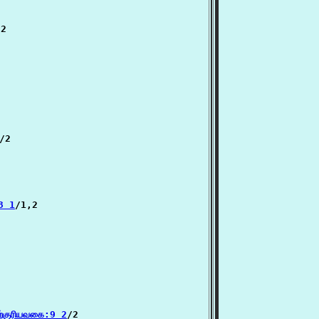
2

/2

3 1
/1,2

ற்குரியவகை:9 2
/2
