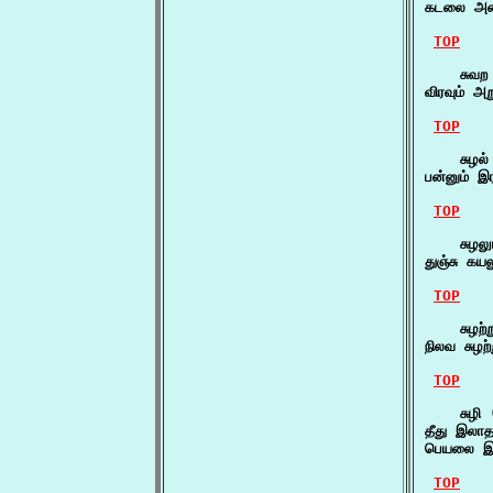
கடலை அடை
TOP
    சுவற 
விரவும் 
TOP
    சுழல்
பன்னும் 
TOP
    சுழலு
துஞ்சு கய
TOP
    சுழற்ற
நிலவ சுழற
TOP
    சுழி 
தீது இலாத
பெயலை இளந
TOP