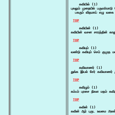
    கவியில் (1)

புகலும் முறையில் பருவமொடு 
  பகரும் விதமாய் எழு வக
TOP
    கவியின் (1)

கவியின் வசன சாரத்தின் க
TOP
    கவியும் (1)

வண்டு கவியும் செம் குமுத 
TOP
    கவிவாணர் (1)

துங்க இயல் சேர் கவிவாணர் த
TOP
    கவிழும் (1)

கம்பம் புரசை நிகள மதம் கவ
TOP
    கவின் (1)

கவின் ஆர் புருட உவமை அலங்க