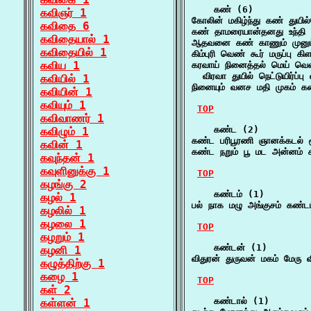
    கண் (6)

கவிஞர் 1
கோலின் மகிழ்ந்து கண் துயி
கவிதை 6
கண் தாமரையான்தனது உந்தி 
கவிதையால் 1
ஆதவனை கண் காணும் முனும் 
கவிதையில் 1
கிம்புரி வெண் கூர் மருப்பு
கவிய 1
கரவாய் நினைத்தல் மெய் வெள
  விரவா துயில் நெட்டுயிர்ப்ப
கவியில் 1
நினையும் வனச மதி முகம் கண்
கவியின் 1
கவியும் 1
TOP
கவிவாணர் 1
    கண்ட (2)

கவிழும் 1
கண்ட பரிபூரணி ஞானக்கடல் ம
கவின் 1
கண்ட நறும் பூ மட அன்னம் கர
கவுந்தன் 1
கவுளினுக்கு 1
TOP
கழங்கு 2
    கண்டம் (1)

கழல் 1
பல் நாக மழு அங்குசம் கண்டம
கழலில் 1
கழலை 1
TOP
கழறும் 1
    கண்டன் (1)

கழனி 1
விதுரன் துருவன் மகம் மேரு
கழுத்திற்கு 1
கழை 1
TOP
கள் 2
    கண்டால் (1)

கள்ளன் 1