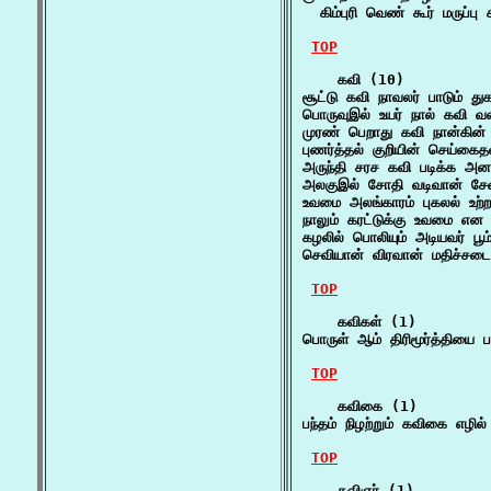
  கிம்புரி வெண் கூர் மருப்
TOP
    கவி (10)

சூட்டு கவி நாவலர் பாடும் து
பொருவுஇல் உயர் நால் கவி வ
முரண் பெறாது கவி நான்கின
புணர்த்தல் குறியின் செய்க
அருந்தி சரச கவி படிக்க அன
அலகுஇல் சோதி வடிவான் சே
உவமை அலங்காரம் புகலல் உற்
நாலும் கரட்டுக்கு உவமை என
கழலில் பொலியும் அடியவர் ப
செவியான் விரவான் மதிச்சட
TOP
    கவிகள் (1)

பொருள் ஆம் திரிமூர்த்தியை 
TOP
    கவிகை (1)

பந்தம் நிழற்றும் கவிகை எழி
TOP
    கவிஞர் (1)
