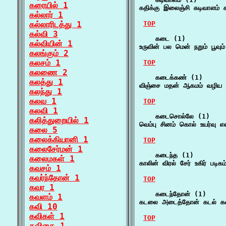
கரையில் 1
கதிக்கு இலைஞ்சி கடிவாளம் 
கல்லார் 1
கல்லாரிடத்து 1
TOP
கல்வி 3
    கடை (1)

கல்வியின் 1
உருவின் பல மென் நறும் பூவு
கலங்கும் 2
கலசம் 1
TOP
கலணை 2
    கடைக்கண் (1)

கலத்து 1
விஞ்சை மதன் ஆகமம் வழிய 
கலந்து 1
கலவ 1
TOP
கலவி 1
    கடைசொல்லே (1)

கலித்துறையில் 1
வெம்பு சினம் கொல் உயர்வு
கலை 5
கலைக்கியானி 1
TOP
கலைசேர்மன் 1
    கடைந்த (1)

கலைமகள் 1
காலின் விரல் சேர் உகிர் பட
கவசம் 1
கவர்ந்தோன் 1
TOP
கவர 1
    கடைந்தோன் (1)

கவளம் 1
கடலை அடைத்தோன் கடல் கடை
கவி 10
கவிகள் 1
TOP
கவிகை 1