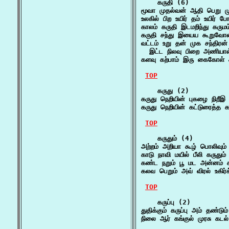
    கருதி (6)

மூவா முதல்வன் ஆதி பெறு ம
உலகில் பிற உயிர் தம் உயிர் 
காலம் கருதி இடமறிந்து கரும
கருதி சந்து இயைய கூறுவோ
வட்டம் உறு தன் முக சந்திரன
  இட்ட நிலவு பிறை அணியாள
களவு கற்பாம் இரு கைகோள்
TOP
    கருது (2)

கருது நெறியின் புகழை நிறீ
கருது நெறியின் கட்டுரைத்த
TOP
    கருதும் (4)

அற்றம் அறியா கூழ் பொலிவும் 
காடு நாவி மயில் பீலி கருது
கண்ட நறும் பூ மட அன்னம் கர
கலவ பெறும் அவ் விரல் உகிர்க
TOP
    கருப்பு (2)

துதிக்கும் கருப்பு அம் தண்டு
நிலை ஆர் கங்குல் முரசு கடல