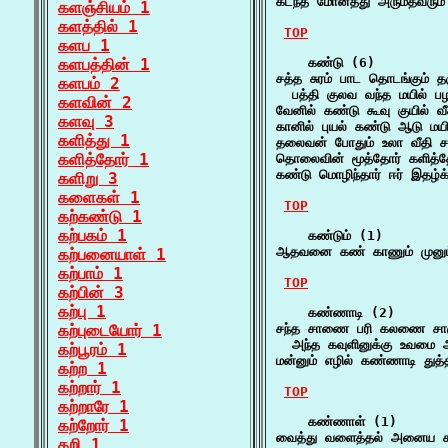
கடந்த மோனத்து அரும்தவரும்
களஞ்சியம் 1
களத்தில் 1
TOP
களப 1
களபத்தின் 1
    கண்டு (6)

சத்த சுரம் பாட தொடங்கும் 
களபம் 2
  பத்தி குலவ வந்த மயில் ப
களவின் 2
வேனில் கண்டு கூவு குயில் வ
களவு 3
கானில் புயல் கண்டு ஆடு மயி
களித்து 1
தலைவன் போதும் உலா வீதி சா
களித்தோர் 1
தொலைவின் மூத்தோர் களித்த
கண்டு மொழிந்தார் ஈர் இதழ்
களிறு 3
களைகள் 1
TOP
கற்கண்டு 1
கற்பகம் 1
    கண்டும் (1)

ஆதவனை கண் காணும் முனும் 
கற்பனையாள் 1
கற்பாம் 1
TOP
கற்பின் 3
கற்பு 1
    கண்ணாடி (2)

கற்புடையோர் 1
சந்த சாணை பரி கலணை சாரும
  அந்த கவுளினுக்கு உவமை ஆம்
கற்பூரம் 1
மன்னும் எழில் கண்ணாடி துத்த
கற்ற 1
கற்றார் 1
TOP
கற்றாரே 1
    கண்ணாள் (1)

கற்றோர் 1
வைத்து வளைத்தல் அனைய க
கறி 1