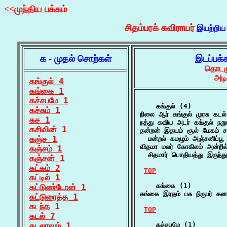
<<முந்திய பக்கம்
சிதம்பரக் கவிராயர்
இயற்றிய
க - முதல் சொற்கள்
இடப்பக்
தொடரு
அடி
கங்குல் 4
கங்கை 1
கச்சபமே 1
    கங்குல் (4)

கச்சும் 1
நிலை ஆர் கங்குல் முரசு கடல
கச 1
நத்து கவிய அடர் கங்குல் நற
கசிவின் 1
தன்றன் இதயம் சூல் மேகம் சவ
கஞ்ச 1
  மன்றல் கமழும் அஞ்சனிப்
விதமா மலர் கோகிலம் அன்றில் 
கஞ்சம் 1
  சிதமார் பொதியத்து இருந்
கஞ்சன் 1
கட்கம் 2
TOP
கட்டில் 1
    கங்கை (1)

கட்டுண்டோன் 1
கங்கை இரதம் பசு நிருபர் 
கட்டுரைத்த 1
கடந்த 1
TOP
கடல் 7
கடலாலும் 1
    கச்சபமே (1)
