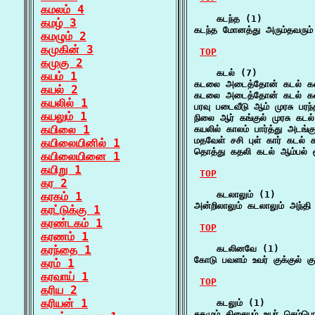
கமலம் 4
    கடந்த (1)

கமழ் 3
கடந்த மோனத்து அரும்தவரும்
கமழும் 2
கமுகின் 3
TOP
கமுகு 2
    கடல் (7)

கயம் 1
கடலை அடைத்தோன் கடல் கடை
கயல் 2
கடலை அடைத்தோன் கடல் கடை
கயலில் 1
பரவு படைவீடு ஆம் முரசு பர
கயலும் 1
நிலை ஆர் கங்குல் முரசு கடல
கயிலை 1
கயலில் காலம் பார்த்து அடங
மதவேள் சசி புள் கார் கடல் 
கயிலையினில் 1
தொத்து கதலி கடல் ஆம்பல் சூ
கயிலையினை 1
கயிறு 1
TOP
கர 2
    கடலாலும் (1)

கரகம் 1
அன்றிலாலும் கடலாலும் அந்த
கரட்டுக்கு 1
கரண்டகம் 1
TOP
கரணம் 1
கரந்தை 1
    கடலினவே (1)

கோடு பவளம் உவர் குக்குல்
கரம் 1
கரவாய் 1
TOP
கரிய 2
கரியன் 1
    கடலும் (1)

சகமும் திசையும் உயர் செம்பொ