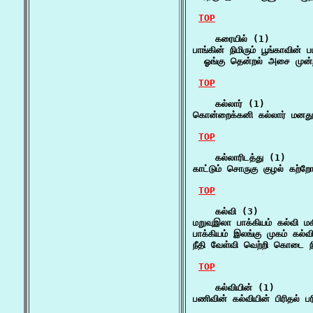
TOP
    கரையில் (1)

பாங்கின் நிமிரும் பூங்காவின் 
  ஓங்கு தென்றல் அசை முன்ற
TOP
    கல்லார் (1)

கொன்றைக்கனி கல்லார் மனது
TOP
    கல்லாரிடத்து (1)

காட்டும் சொருகு குழல் கற்ற
TOP
    கல்வி (3)

மறுவுஇலா பாக்கியம் கல்வி மக
பாக்கியம் இலங்கு முகம் கல்
நீதி வேள்வி வெற்றி கொடை 
TOP
    கல்வியின் (1)

பணிவின் கல்வியின் பிரிதல் பர