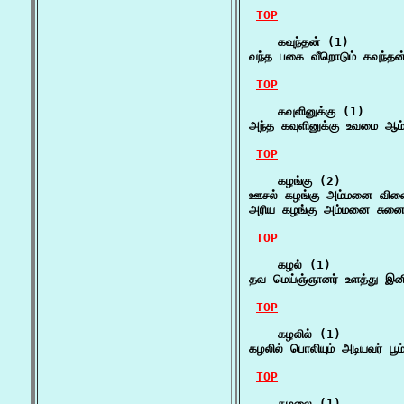
TOP
    கவுந்தன் (1)

வந்த பகை வீறொடும் கவுந்
TOP
    கவுளினுக்கு (1)

அந்த கவுளினுக்கு உவமை ஆம் எ
TOP
    கழங்கு (2)

ஊசல் கழங்கு அம்மனை விளைய
அரிய கழங்கு அம்மனை சுனை 
TOP
    கழல் (1)

தவ மெய்ஞ்ஞானர் உளத்து இ
TOP
    கழலில் (1)

கழலில் பொலியும் அடியவர் ப
TOP
    கழலை (1)
