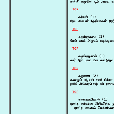
கன்னி கமுகின் பூம் பாளை க
TOP
    கரியன் (1)

நேய விசயன் தேர்ப்பாகன் நிற
TOP
    கருங்குவளை (1)

வேல் வாள் அமுதம் கருங்கு
TOP
    கருங்குழலாள் (1)

கார் ஆர் புயல் மீன் காட்டுத
TOP
    கருணை (2)

கணமும் அடியார் உளம் பிரிய
நவில் சிங்காரமொடு வீர நக
TOP
    கருணையினால் (1)

மூன்று சங்கத்து அதிகரித்த 
  மூன்று சபையும் மெச்சும்வ