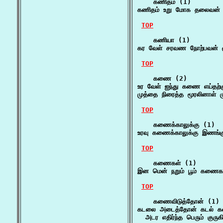
    கணிதம் (1)

கணிதம் உறு மோக தலைவன் கற
TOP
    கணியா (1)

கர வேள் சரவண நோற்பவன் ச
TOP
    கணை (2)

உர வேள் ஐந்து கணை எய்தற்
முத்தை நிரைத்த மூரலினாள்
TOP
    கணைக்காலுக்கு (1)

உரவு கணைக்காலுக்கு இணங்க
TOP
    கணைகள் (1)

இன மென் நறும் பூம் கணைகள்
TOP
    கணைவிடுத்தோன் (1)

கடலை அடைத்தோன் கடல் கடை
  அடர எதிர்ந்த பெரும் கு