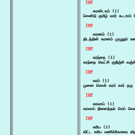
TOP
    கரண்டகம் (1)

செண்டு குமிழ் வார் கூடாரம
TOP
    கரணம் (1)

திடத்தின் கரணம் முழுதும்
TOP
    கரந்தை (1)

கரந்தை வெட்சி குறிஞ்சி வஞ்
TOP
    கரம் (1)

முனை கொள் கரம் கார் தரு வ
TOP
    கரவாய் (1)

கரவாய் நினைத்தல் மெய் வெள
TOP
    கரிய (2)

விட்ட கரிய மணிக்கோவை விதி