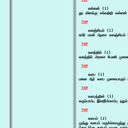
    கள்ளன் (1)

தூ விளக்கு சங்கநிதி கள்ளன
TOP
    களஞ்சியம் (1)

உயிர் மான் ஆசை களஞ்சியம
TOP
    களத்தில் (1)

களத்தில் அரசை பேணி முனை 
TOP
    களப (1)

மலை ஆர் களப முலையாரும் ம
TOP
    களபத்தின் (1)

கரும்பாம்பு இளநீர்க்காம்பு 
TOP
    களபம் (2)

முத்து களபம் மருக்கொழுந்து 
தொடர்ந்து களபம் ஒழுக நற