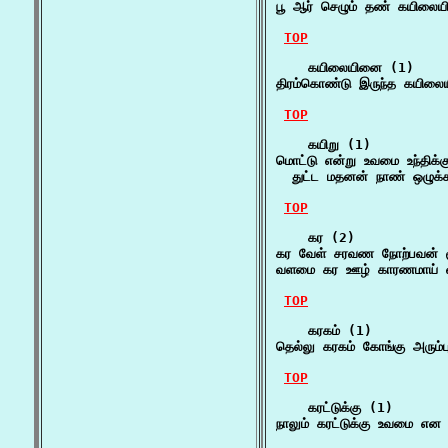
பூ ஆர் செழும் தண் கயிலைய
TOP
    கயிலையினை (1)

திரம்கொண்டு இருந்த கயிலை
TOP
    கயிறு (1)

மொட்டு என்று உவமை உந்திக்
  துட்ட மதனன் நாண் ஒழுக்கம்
TOP
    கர (2)

கர வேள் சரவண நோற்பவன் ச
வளமை கர ஊழ் காரணமாய் வழ
TOP
    கரகம் (1)

தெல்லு கரகம் கோங்கு அரும்ப
TOP
    கரட்டுக்கு (1)

நாலும் கரட்டுக்கு உவமை என