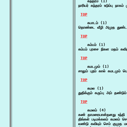
    கந்தரம் (1)

நாரியர் கந்தரம் உடும்பு நாக
TOP
    கபாடம் (1)

தொண்டை வீழி அமுத துண்டம்
TOP
    கம்பம் (1)

கம்பம் புரசை நிகள மதம் கவ
TOP
    கமடமும் (1)

சாலும் புறம் கால் கமடமும் 
TOP
    கமல (1)

துதிக்கும் கருப்பு அம் தண்டு
TOP
    கமலம் (4)

கண் தாமரையான்தனது உந்தி 
திங்கள் படிமக்கலம் கமலம் 
வண்டு கவியும் செம் குமுத 