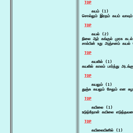
TOP
    கயம் (1)

சொல்லும் இரதம் கயம் வாவும
TOP
    கயல் (2)

நிலை ஆர் கங்குல் முரசு கடல
சால்பின் உறு அஞ்சனம் கயல்
TOP
    கயலில் (1)

கயலில் காலம் பார்த்து அடங
TOP
    கயலும் (1)

துஞ்சு கயலும் சேலும் என ச
TOP
    கயிலை (1)

உடுத்தோன் கயிலை எடுத்தவன
TOP
    கயிலையினில் (1)
