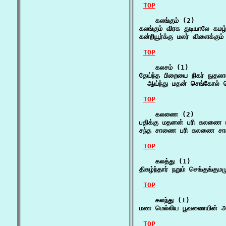
TOP
    கலங்கும் (2)

கலங்கும் விரக துடியாலே கமழ்
கன்றியூர்க்கு மலர் விளைக்க
TOP
    கலசம் (1)

தேய்ந்த பிறையை நிகர் நுதல
  ஆய்ந்து மதன் செங்கோல் ச
TOP
    கலணை (2)

பதிக்கு மதனன் பரி கலணை ப
சந்த சாணை பரி கலணை சாரு
TOP
    கலத்து (1)

திகழ்ந்தார் நறும் செங்குங்கு
TOP
    கலந்து (1)

மண மெல்லிய பூவணையின் அகம
TOP