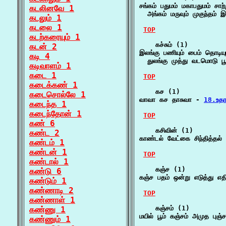
சங்கம் பதுமம் மகாபதுமம் சாற்
கடலினவே 1
  அங்கம் மருவும் முகுந்தம் இ
கடலும் 1
கடலை 1
TOP
கடற்கரையும் 1
    கச்சும் (1)

கடன் 2
இலங்கு பணியும் பைம் தொடிய
கடி 4
  துலங்கு முத்து வடமொடு ப
கடிவாளம் 1
கடை 1
TOP
கடைக்கண் 1
    கச (1)

கடைசொல்லே 1
வாவா கச தாசுவா - 
18.உத
கடைந்த 1
கடைந்தோன் 1
TOP
கண் 6
    கசிவின் (1)

கண்ட 2
காண்டல் வேட்கை சிந்தித்தல
கண்டம் 1
கண்டன் 1
TOP
கண்டால் 1
    கஞ்ச (1)

கண்டு 6
கஞ்ச பதம் ஒன்று எடுத்து எத
கண்டும் 1
கண்ணாடி 2
TOP
கண்ணாள் 1
    கஞ்சம் (1)

கண்ணு 1
மயில் பூம் கஞ்சம் அமுத புஞ
கண்ணும் 1