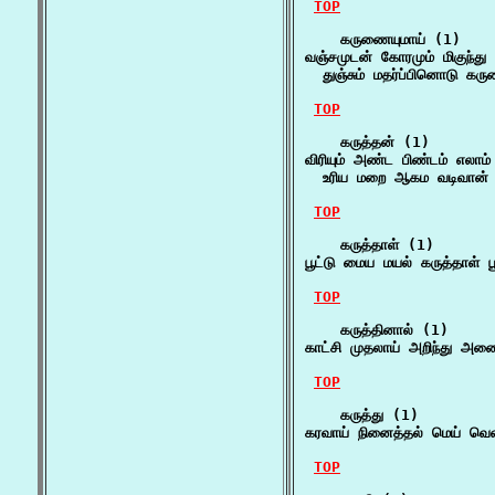
TOP
    கருணையுமாய் (1)

வஞ்சமுடன் கோரமும் மிகுந்து 
  துஞ்சும் மதர்ப்பினொடு கர
TOP
    கருத்தன் (1)

விரியும் அண்ட பிண்டம் எலாம
  உரிய மறை ஆகம வடிவான் உன
TOP
    கருத்தாள் (1)

பூட்டு மைய மயல் கருத்தாள் 
TOP
    கருத்தினால் (1)

காட்சி முதலாய் அறிந்து அண
TOP
    கருத்து (1)

கரவாய் நினைத்தல் மெய் வெள
TOP