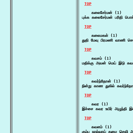
TOP
    கலைசேர்மன் (1)

புக்க கலைசேர்மன் பரிதி ப
TOP
    கலைமகள் (1)

துதி மேவு பிரமணி வாணி ச
TOP
    கவசம் (1)

மதிக்கு அவன் மெய் இடு கவ
TOP
    கவர்ந்தோன் (1)

நின்று காண துகில் கவர்ந்தோன
TOP
    கவர (1)

இச்சை கவர உயிர் அழுந்தி இசை
TOP
    கவளம் (1)

கும்ப நால்வாய் தழை செவி அங