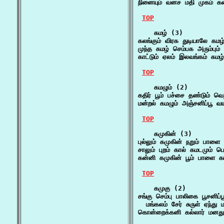
நினையும் வனச மதி முகம் கண்
TOP
    கமழ் (3)

கலங்கும் விரக துடியாலே கமழ்
முந்த கமழ் செம்பக அரும்பும் 
காட்டும் ஏலம் இலவங்கம் கமழ
TOP
    கமழும் (2)

கதிர் பூம் பச்சை தண்டும் வெ
மன்றல் கமழும் அஞ்சனிப்பூ
TOP
    கமுகின் (3)

புல்லும் கமுகின் நறும் பாள
சாலும் புறம் கால் கமடமும் 
கன்னி கமுகின் பூம் பாளை க
TOP
    கமுகு (2)

சங்கு செம்பு பாலிகை பூசனிப
  மங்கலம் சேர் சுருள் ஏந்து
கொன்றைக்கனி கல்லார் மனது