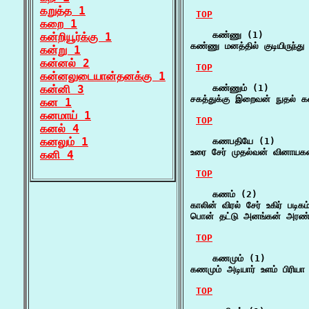
கறுத்த 1
TOP
கறை 1
    கண்ணு (1)

கன்றியூர்க்கு 1
கண்ணு மனத்தில் குடியிருந்து 
கன்று 1
கன்னல் 2
TOP
கன்னலுடையான்தனக்கு 1
கன்னி 3
    கண்ணும் (1)

சகத்துக்கு இறைவன் நுதல் க
கன 1
கனமாய் 1
TOP
கனல் 4
கனலும் 1
    கணபதியே (1)

உரை சேர் முதல்வன் வினாய
கனி 4
TOP
    கணம் (2)

காலின் விரல் சேர் உகிர் பட
பொன் தட்டு அனங்கன் அரண
TOP
    கணமும் (1)

கணமும் அடியார் உளம் பிரிய
TOP