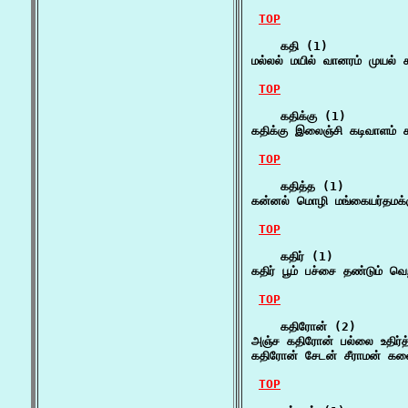
TOP
    கதி (1)

மல்லல் மயில் வானரம் முயல் 
TOP
    கதிக்கு (1)

கதிக்கு இலைஞ்சி கடிவாளம் 
TOP
    கதித்த (1)

கன்னல் மொழி மங்கையர்தமக்க
TOP
    கதிர் (1)

கதிர் பூம் பச்சை தண்டும் வெ
TOP
    கதிரோன் (2)

அஞ்ச கதிரோன் பல்லை உதிர்த
கதிரோன் சேடன் சீராமன் க
TOP