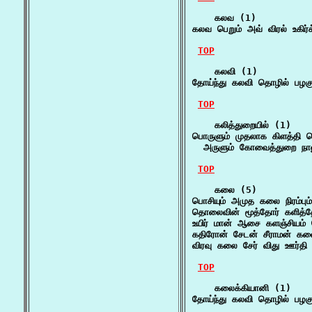
    கலவ (1)

கலவ பெறும் அவ் விரல் உகிர்க
TOP
    கலவி (1)

தோய்ந்து கலவி தொழில் பழக
TOP
    கலித்துறையில் (1)

பொருளும் முதலாக கிளத்தி ப
  அருளும் கோவைத்துறை நா
TOP
    கலை (5)

பொசியும் அமுத கலை நிரம்பு
தொலைவின் மூத்தோர் களித்த
உயிர் மான் ஆசை களஞ்சியம
கதிரோன் சேடன் சீராமன் க
விரவு கலை சேர் விது ஊர்தி வ
TOP
    கலைக்கியானி (1)

தோய்ந்து கலவி தொழில் பழக