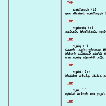
TOP
    கருப்பொருள் (1)

புகல விளங்கும் கருப்பொருள
TOP
    கரும்பாம்பு (1)

கரும்பாம்பு இளநீர்க்காம்பு 
TOP
    கரும்பு (3)

கொண்ட கரும்பு ஐங்கணை 
இன்னல் தவிர்க்கும் சஞ்சீவி 
பாகு கரும்பு கற்கண்டு பாடும
TOP
    கரும்பே (1)

இயல்பின் மார்பத்து அடங்கு 
TOP
    கரும (1)

மதியின் வேந்தன் உரை தழுவி 
TOP