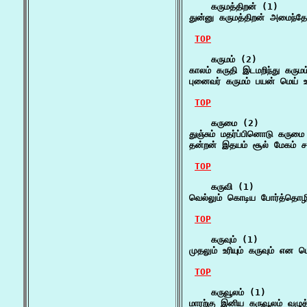
    கருமத்திறன் (1)

துன்னு கருமத்திறன் அமைந்த
TOP
    கருமம் (2)

காலம் கருதி இடமறிந்து கரும
புனைவர் கருமம் பயன் மெய் உ
TOP
    கருமை (2)

துஞ்சும் மதர்ப்பினொடு கருமை
தன்றன் இதயம் சூல் மேகம் ச
TOP
    கருவி (1)

வெல்லும் கொடிய போர்த்தொழி
TOP
    கருவும் (1)

முதலும் உரியும் கருவும் என
TOP
    கருவூலம் (1)

மாரற்கு இனிய கருவூலம் வழ