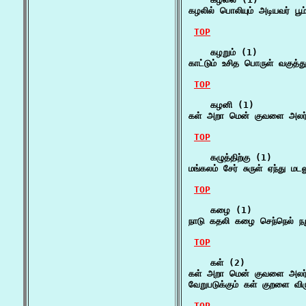
கழலில் பொலியும் அடியவர் ப
TOP
    கழறும் (1)

காட்டும் உசித பொருள் வகுத்
TOP
    கழனி (1)

கள் அறா மென் குவளை அலர் 
TOP
    கழுத்திற்கு (1)

மங்கலம் சேர் சுருள் ஏந்து மட
TOP
    கழை (1)

நாடு கதலி கழை செந்நெல் நறு
TOP
    கள் (2)

கள் அறா மென் குவளை அலர் 
வேறுபடுக்கும் கள் குறளை வி
TOP