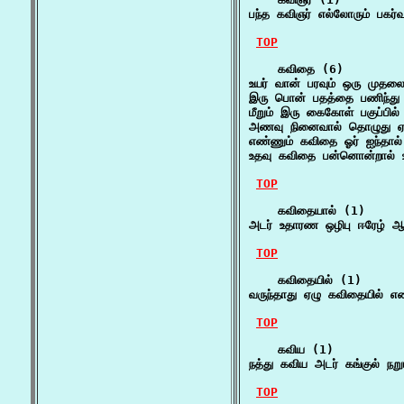
பந்த கவிஞர் எல்லோரும் பக
TOP
    கவிதை (6)

உயர் வான் பரவும் ஒரு முதல
இரு பொன் பதத்தை பணிந்து 
மீறும் இரு கைகோள் பகுப்பி
அணவு நினைவால் தொழுது ஏத்
எண்ணும் கவிதை ஓர் ஐந்தால
உதவு கவிதை பன்னொன்றால் உணர
TOP
    கவிதையால் (1)

அடர் உதாரண ஒழிபு ஈரேழ் ஆ
TOP
    கவிதையில் (1)

வருந்தாது ஏழு கவிதையில் எ
TOP
    கவிய (1)

நத்து கவிய அடர் கங்குல் நற
TOP