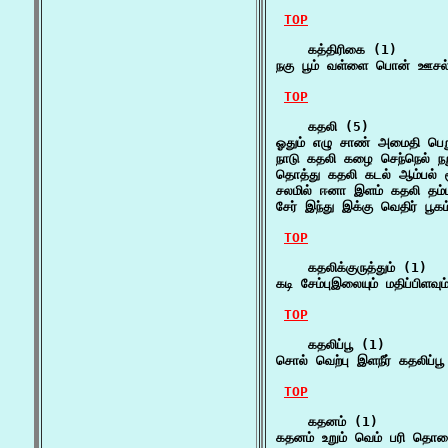
TOP
    கத்திரிகை (1)

நகு பூம் வள்ளை பொன் ஊசல்
TOP
    கதலி (5)

ஓதும் எழு சாண் அமைதி பெறு
நாடு கதலி கழை செந்நெல் நறு
தொத்து கதலி கடல் ஆம்பல் சூ
சலமில் ஈனா இளம் கதலி தம்பம
சேர் இந்து இக்கு வெதிர் பூகம
TOP
    கதலிக்குருத்தும் (1)

கடி சேம்புஇலையும் மதிப்பிள
TOP
    கதலிப்பூ (1)

சொல் வெற்பு இளநீர் கதலிப்
TOP
    கதனம் (1)

கதனம் உறும் வெம் பரி தொ