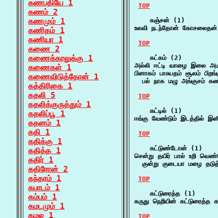
கணபதியே 1
TOP
கணம் 2
கணமும் 1
    கஞ்சன் (1)

உலவி நடந்தோன் கோசலைதன் க
கணிதம் 1
கணியா 1
TOP
கணை 2
கணைக்காலுக்கு 1
    கட்கம் (2)

அல்லி ஈட்டி வாழை இலை அமர
கணைகள் 1
பினாகம் பாசுபதம் சூலம் பிறங்க
கணைவிடுத்தோன் 1
  பல் நாக மழு அங்குசம் கண்
கத்திரிகை 1
கதலி 5
TOP
கதலிக்குருத்தும் 1
    கட்டில் (1)

கதலிப்பூ 1
ஈங்கு வேண்டும் இடத்தில் இன
கதனம் 1
கதி 1
TOP
கதிக்கு 1
    கட்டுண்டோன் (1)

கதித்த 1
சென்று தயிர் பால் உறி வெண்ண
கதிர் 1
  குன்று குடையா மழை தடுத்
கதிரோன் 2
கந்தரம் 1
TOP
கபாடம் 1
    கட்டுரைத்த (1)

கம்பம் 1
கருது நெறியின் கட்டுரைத்த
கமடமும் 1
கமல 1
TOP