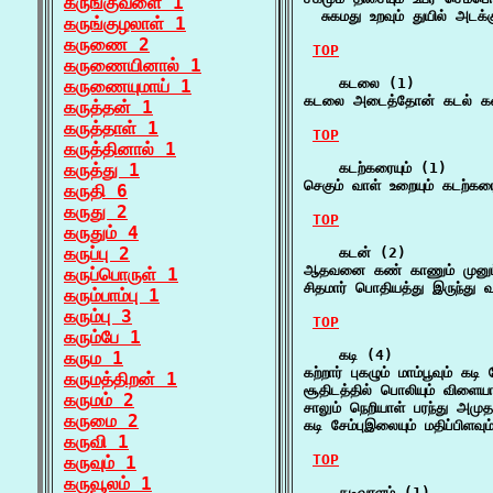
கருங்குவளை 1
  சுகமது உறவும் துயில் அட
கருங்குழலாள் 1
கருணை 2
TOP
கருணையினால் 1
    கடலை (1)

கருணையுமாய் 1
கடலை அடைத்தோன் கடல் கடை
கருத்தன் 1
கருத்தாள் 1
TOP
கருத்தினால் 1
கருத்து 1
    கடற்கரையும் (1)

செகும் வாள் உறையும் கடற்கரை
கருதி 6
கருது 2
TOP
கருதும் 4
கருப்பு 2
    கடன் (2)

ஆதவனை கண் காணும் முனும் 
கருப்பொருள் 1
சிதமார் பொதியத்து இருந்து
கரும்பாம்பு 1
கரும்பு 3
TOP
கரும்பே 1
    கடி (4)

கரும 1
கற்றார் புகழும் மாம்பூவும் க
கருமத்திறன் 1
சூதிடத்தில் பொலியும் விளைய
கருமம் 2
சாலும் நெறியாள் பரந்து அமுத
கருமை 2
கடி சேம்புஇலையும் மதிப்பிள
கருவி 1
TOP
கருவும் 1
கருவூலம் 1
    கடிவாளம் (1)
