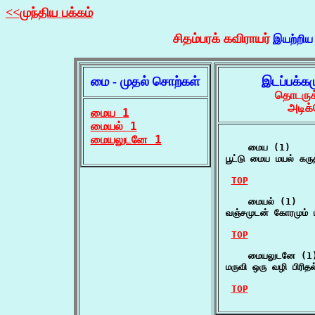
<<முந்திய பக்கம்
சிதம்பரக் கவிராயர்
இயற்றிய
மை - முதல் சொற்கள்
இடப்பக்க
தொடருக்
அடிக்
மைய 1
மையல் 1
மையலுடனே 1
    மைய (1)

பூட்டு மைய மயல் கரு
TOP
    மையல் (1)

வஞ்சமுடன் கோரமும் ம
TOP
    மையலுடனே (1)
மருவி ஒரு வழி பிர
TOP