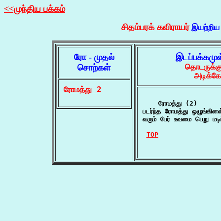
<<முந்திய பக்கம்
சிதம்பரக் கவிராயர்
இயற்றிய
ரோ - முதல்
இடப்பக்கமு
சொற்கள்
தொடருக்கு
அடிக்கோ
ரோமத்து 2
    ரோமத்து (2)

படர்ந்த ரோமத்து ஒழுங்கின
வரும் பேர் உவமை பெறு மடிப
TOP