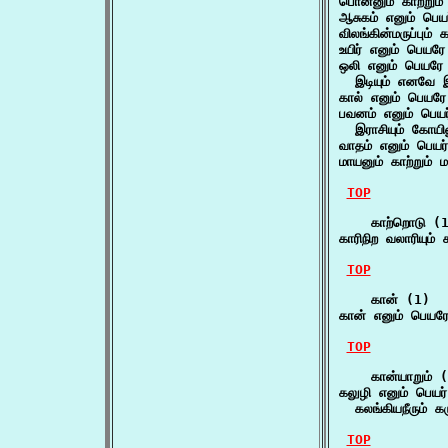
பொன்னும் காற்றும் 
ஆசுகம் எனும் பெயர
விலங்கின்மருப்பும்
உயிர் எனும் பெயரே
ஒலி எனும் பெயரே ஓ
  இடியும் எனவே இ
கால் எனும் பெயரே 
பவனம் எனும் பெயர் 
  இராசியும் கோயில
வாதம் எனும் பெயர்
மாயனும் காற்றும் ம
TOP
    காற்றொடு (1
காரிநிற வலாரியும
TOP
    கான் (1)

கான் எனும் பெயர
TOP
    கான்யாறும் (
கலுழி எனும் பெயர்
  கலங்கியநீரும் க
TOP