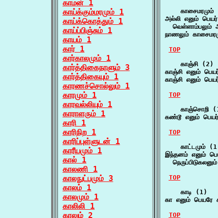
காமன் 1
காய்க்கும்மரமும் 1
    காசைமரமும் 
அல்லி எனும் பெயர்
காய்க்கொத்தும் 1
  வெள்ளாம்பலும் அ
காய்ப்பிஞ்சும் 1
நாணலும் காசைமரமு
காயம் 1
கார் 1
TOP
கார்காலமும் 1
    காஞ்சி (2)

கார்த்திகைநாளும் 3
காஞ்சி எனும் பெய
கார்த்திகையும் 1
காஞ்சி எனும் பெய
காரணச்சொல்லும் 1
காரமும் 1
TOP
காரவல்லியும் 1
    காஞ்சொறி (1
காராளரும் 1
கண்டூ எனும் பெயர
காரி 1
காரிநிற 1
TOP
காரிப்புள்ளுடன் 1
    காட்டமும் (1)
காரீயமும் 1
இந்தனம் எனும் பெய
கால் 1
  நெருப்பிடுகலனும்
காலணி 1
காலநுட்பமும் 3
TOP
காலம் 1
    காடி (1)

காலமும் 1
கா எனும் பெயரே க
காலிலி 1
காலும் 2
TOP