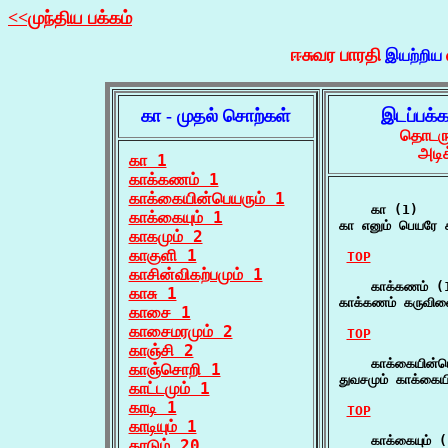
<<முந்திய பக்கம்
ஈசுவர பாரதி
இயற்றிய
கா - முதல் சொற்கள்
இடப்பக்
தொடருக
அடிக
கா 1
காக்கணம் 1
காக்கையின்பெயரும் 1
    கா (1)

காக்கையும் 1
கா எனும் பெயரே க
காகமும் 2
காகுளி 1
TOP
காசின்விகற்பமும் 1
    காக்கணம் (1
காசு 1
காக்கணம் கருவிளை
காசை 1
காசைமரமும் 2
TOP
காஞ்சி 2
    காக்கையின்பெ
காஞ்சொறி 1
துவசமும் காக்கைய
காட்டமும் 1
காடி 1
TOP
காடியும் 1
    காக்கையும் (
காடும் 20