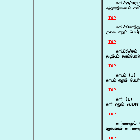
    காய்க்கும்மரமு
ஆதாரநிலையும் காய்
TOP
    காய்க்கொத்து
குலை எனும் பெயர்
TOP
    காய்ப்பிஞ்சும் 
தழும்பும் சுரும்பொட
TOP
    காயம் (1)

காயம் எனும் பெயர் 
TOP
    கார் (1)

கார் எனும் பெயரே 
TOP
    கார்காலமும் 
புதுமையும் கார்கா
TOP