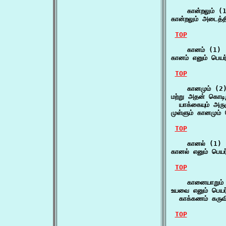
    கான்றலும் (1
கான்றலும் அடைத்த
TOP
    கானம் (1)

கானம் எனும் பெயர
TOP
    கானமும் (2)
மற்று அதன் கொடிற
  யாக்கையும் அருஞ
முள்ளும் கானமும்
TOP
    கானல் (1)

கானல் எனும் பெயர
TOP
    கானையாறும் 
உயவை எனும் பெயர
  காக்கணம் கருவ
TOP