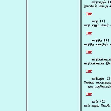
    காராளரும் (1
தியாகியர் பெயருடன
TOP
    காரி (1)

காரி எனும் பெயர் 
TOP
    காரிநிற (1)

காரிநிற வலாரியும
TOP
    காரிப்புள்ளுடன
காரிப்புள்ளுடன் இ
TOP
    காரீயமும் (1)
வெற்பும் கடவுளருலகு
  ஒரு மரப்பெயரும் 
TOP
    கால் (1)

கால் எனும் பெயரே 