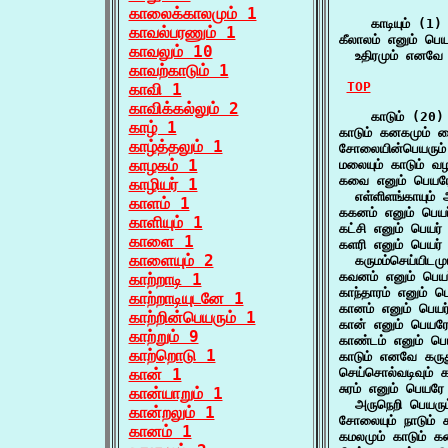
காலைக்காலமும் 1
    காடியும் (1)

காவல்பரணும் 1
கீலாலம் எனும் பெயர் 
காவலும் 10
  உதிரமும் எனவே
காவற்காடும் 1
TOP
காவி 1
காவிக்கல்லும் 2
    காடும் (20)

காழ் 1
காடும் கனகமும் கை
காழ்த்தலும் 1
சோலையின்பெயரும் 
காழகம் 1
மலையும் காடும் வ
கவை எனும் பெயரே 
காழியர் 1
  எள்ளிளங்காயும்
காளம் 1
ககனம் எனும் பெயர
காளியும் 1
கட்சி எனும் பெயர்
காளை 1
களரி எனும் பெயர் 
காளையும் 2
  கருமம்செய்யிடமு
கவனம் எனும் பெயர
காற்றாடி 1
காந்தாரம் எனும் ப
காற்றாடியுடனே 1
கானம் எனும் பெயர
காற்றின்பெயரும் 1
கான் எனும் பெயர
காற்றும் 9
காண்டம் எனும் பெயர
காற்றொடு 1
காடும் எனவே கருத
கான் 1
செய்சொல்வடிவும் 
சுரம் எனும் பெயரே 
கான்யாறும் 1
  அருநெறி பெயரு
கான்றலும் 1
சோலையும் நாடும் கா
கானம் 1
கமலமும் காடும் க