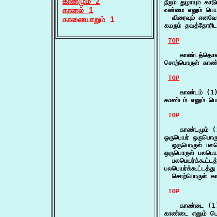
கானமும் 2
நீரும் துழாயும் காடு
கானல் 1
வன்மை எனும் பெயர்
  விரைவும் எனவே 
கானையாறும் 1
கமரும் தவத்தோரிட
TOP
    காண்டத்தொக
சொற்பொருள் காண
TOP
    காண்டம் (1)
காண்டம் எனும் பெயர
TOP
    காண்டமும் (3
ஒருபெயர் ஒருபொருள
  ஒருபொருள் பலப
ஒருபொருள் பலபெயர
  பலபெயர்க்கூட்ட
பலபெயர்க்கூட்டத்து
  சொற்பொருள் க
TOP
    காண்டை (1)
காண்டை எனும் பெ