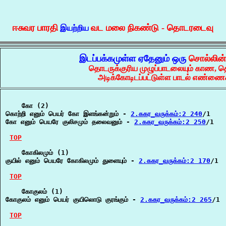
ஈசுவர பாரதி
வட மலை நிகண்டு - தொடரடைவு
இயற்றிய
இடப்பக்கமுள்ள ஏதேனும் ஒரு
சொல்லின
தொடருக்குரிய முழுப்பாடலையும் காண, 
அடிக்கோடிடப்பட்டுள்ள பாடல் எண்ணைச
    கோ (2)

கொற்றி எனும் பெயர் கோ இளங்கன்றும் - 
2.ககர_வருக்கம்:2 240
/1

கோ எனும் பெயரே குலிசமும் தலைவனும் - 
2.ககர_வருக்கம்:2 250
/1

TOP
    கோகிலமும் (1)

குயில் எனும் பெயரே கோகிலமும் துளையும் - 
2.ககர_வருக்கம்:2 170
/1

TOP
    கோகுலம் (1)

கோகுலம் எனும் பெயர் குயிலொடு குரங்கும் - 
2.ககர_வருக்கம்:2 265
/1

TOP