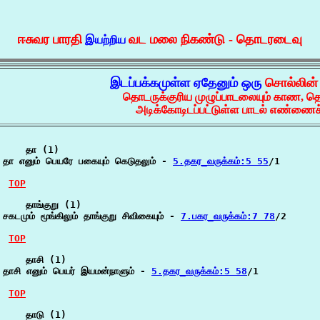
ஈசுவர பாரதி
வட மலை நிகண்டு - தொடரடைவு
இயற்றிய
இடப்பக்கமுள்ள ஏதேனும் ஒரு
சொல்லின
தொடருக்குரிய முழுப்பாடலையும் காண, த
அடிக்கோடிடப்பட்டுள்ள பாடல் எண்ணைச்
    தா (1)

தா எனும் பெயரே பகையும் கெடுதலும் - 
5.தகர_வருக்கம்:5 55
/1

TOP
    தாங்குறு (1)

சகடமும் மூங்கிலும் தாங்குறு சிவிகையும் - 
7.பகர_வருக்கம்:7 78
/2

TOP
    தாசி (1)

தாசி எனும் பெயர் இயமன்நாளும் - 
5.தகர_வருக்கம்:5 58
/1

TOP
    தாடு (1)
