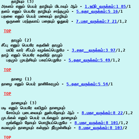
    தாழியும் (3)

அகளம் எனும் பெயர் தாழியும் மிடாவும் ஆம் - 
1.உயிர்_வருக்கம்:1 85
/1

தளம் எனும் பெயரே தாழியும் சாந்தமும் - 
5.தகர_வருக்கம்:5 16
/1

பதலை எனும் பெயர் மலையும் தாழியும்

  ஒருகண் பரந்தவாய் பறையும் ஓதுவர் - 
7.பகர_வருக்கம்:7 21
/1,2

TOP
    தாழும் (2)

சீப்பு எனும் பெயரே கதவின் தாழும்

  மயிர் வார் சீப்பும் வழங்கப்பெறுமே - 
3.சகர__வருக்கம்:3 97
/1,2

தாழ் எனும் பெயரே கதவிடு தாழும்

  பதமும் முயற்சியும் பகரப்பெறுமே - 
5.தகர_வருக்கம்:5 49
/1,2

TOP
    தாழை (1)

தாழை எனும் பெயர் நாளிகேரமும் - 
5.தகர_வருக்கம்:5 54
/1

TOP
    தாழையும் (3)

மடி எனும் பெயரே வயிறும் தாழையும்

  சோம்பும் புடைவையும் துன்பநோயும் ஆம் - 
8.மகர_வருக்கம்:8 22
/1,2

முடங்கல் எனும் பெயர் மடங்கலும் தாழையும்

  மூங்கிலும் நோயும் மொழியப்பெறுமே - 
8.மகர_வருக்கம்:8 101
/1,2

கமலமும் தாழையும் கள்ளும் நீர்முள்ளியும் - 
8.மகர_வருக்கம்:8 103
/2

TOP