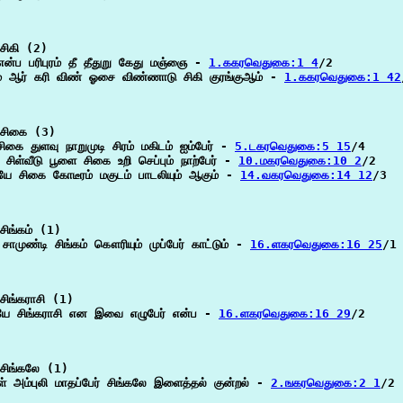
சிகி (2)

என்ப பரிபுரம் தீ தீதுறு கேது மஞ்ஞை - 
1.ககரவெதுகை:1 4
/2

் ஆர் கரி விண் ஓசை விண்ணாடு சிகி குரங்குஆம் - 
1.ககரவெதுகை:1 42
சிகை (3)

சிகை துளவு நாறுமுடி சிரம் மகிடம் ஐம்பேர் - 
5.டகரவெதுகை:5 15
/4

ி சிள்வீடு பூளை சிகை உறி செப்பும் நாற்பேர் - 
10.மகரவெதுகை:10 2
/2

ியே சிகை கோடீரம் மகுடம் பாடலியும் ஆகும் - 
14.வகரவெதுகை:14 12
/3

ிங்கம் (1)

சாமுண்டி சிங்கம் கௌரியும் முப்பேர் காட்டும் - 
16.ளகரவெதுகை:16 25
/1

ிங்கராசி (1)

யே சிங்கராசி என இவை எழுபேர் என்ப - 
16.ளகரவெதுகை:16 29
/2

சிங்கலே (1)

ள் அம்புலி மாதப்பேர் சிங்கலே இளைத்தல் குன்றல் - 
2.ஙகரவெதுகை:2 1
/2
