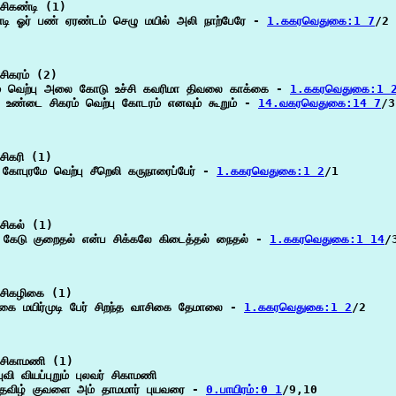
சிகண்டி (1)

்டி ஓர் பண் ஏரண்டம் செழு மயில் அலி நாற்பேரே - 
1.ககரவெதுகை:1 7
/2

சிகரம் (2)

ம் வெற்பு அலை கோடு உச்சி கவரிமா திவலை காக்கை - 
1.ககரவெதுகை:1 
ு உண்டை சிகரம் வெற்பு கோடரம் எனவும் கூறும் - 
14.வகரவெதுகை:14 7
/3

சிகரி (1)

 கோபுரமே வெற்பு சீறெலி கருநாரைப்பேர் - 
1.ககரவெதுகை:1 2
/1

சிகல் (1)

் கேடு குறைதல் என்ப சிக்கலே கிடைத்தல் நைதல் - 
1.ககரவெதுகை:1 14
/3
சிகழிகை (1)

ிகை மயிர்முடி பேர் சிறந்த வாசிகை தேமாலை - 
1.ககரவெதுகை:1 2
/2

சிகாமணி (1)

ுவி வியப்புறும் புலவர் சிகாமணி

தவிழ் குவளை அம் தாமமார் புயவரை - 
0.பாயிரம்:0 1
/9,10
