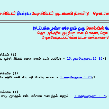
கிரியார்
வேதகிரியார் சூடாமணி நிகண்டு - தொடரட
இயற்றிய
இடப்பக்கமுள்ள ஏதேனும் ஒரு
சொல்லின்
மே
தொடருக்குரிய முழுப்பாடலையும் காண, தொட
அடிக்கோடிடப்பட்டுள்ள பாடல் எண்ணைச் ச
ிக்கம் (1)

ே முச்சி சிக்கம் சுனை குளம் கடல் படப்பேர் - 
15.ழகரவெதுகை:15 16
/1

சிக்கமே (1)

மே குடுமி உச்சி சீப்பு உறி மெலிவு காவல் - 
1.ககரவெதுகை:1 23
/1

சிக்கலே (1)

் கேடு குறைதல் என்ப சிக்கலே கிடைத்தல் நைதல் - 
1.ககரவெதுகை:1 14
/3