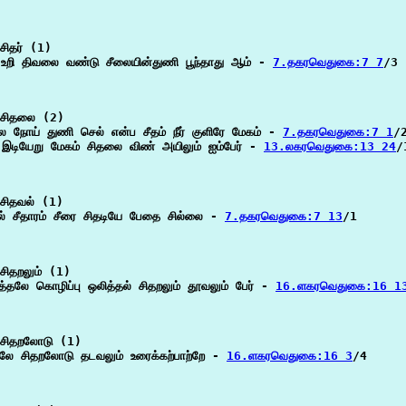
ிதர் (1)

் உறி திவலை வண்டு சீலையின்துணி பூந்தாது ஆம் - 
7.தகரவெதுகை:7 7
/3

சிதலை (2)

ை நோய் துணி செல் என்ப சீதம் நீர் குளிரே மேகம் - 
7.தகரவெதுகை:7 1
/2
 இடியேறு மேகம் சிதலை விண் அயிலும் ஐம்பேர் - 
13.லகரவெதுகை:13 24
/1
சிதவல் (1)

ல் சீதாரம் சீரை சிதடியே பேதை சில்லை - 
7.தகரவெதுகை:7 13
/1

சிதறலும் (1)

த்தலே கொழிப்பு ஒலித்தல் சிதறலும் தூவலும் பேர் - 
16.ளகரவெதுகை:16 1
சிதறலோடு (1)

தலே சிதறலோடு தடவலும் உரைக்கற்பாற்றே - 
16.ளகரவெதுகை:16 3
/4
