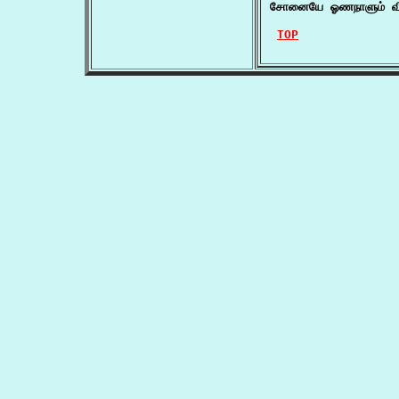
சோனையே ஓணநாளும் விட
TOP