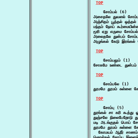
TOP
    சோம்பல் (6)

அசைதலே துவளல் சோம்பல
அஞ்சிதம் பூத்தல் ஒத்தல
மந்தம் நோய் கூர்மையின்
மூரி ஏறு எருமை சோம்பல்
அலைதலே துன்பம் சோம்பல
அழுங்கல் கேடு இரங்கல் 
TOP
    சோம்பலும் (1)

சோகமே உண்டை துன்பம் 
TOP
    சோம்பலே (1)

தூமமே தூமம் சுள்ளை சோ
TOP
    சோம்பு (5)

தூங்கல் சா கரி கூத்து 
துஞ்சலே நிலைபேறோடு துய
மடி அடங்குதல் பொய் ச
தூமமே தூமம் சுள்ளை சோ
  கோமயம் ஆநீர் சாணம்
ஞொள்கல் சோம்பு இளைத்