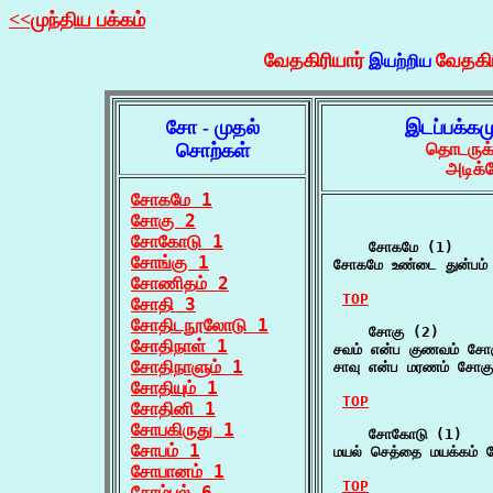
<<முந்திய பக்கம்
வேதகிரியார்
வேதகி
இயற்றிய
சோ - முதல்
இடப்பக்கம
சொற்கள்
தொடருக்
அடிக்
சோகமே 1
சோகு 2
சோகோடு 1
    சோகமே (1)

சோங்கு 1
சோகமே உண்டை துன்பம் 
சோணிதம் 2
TOP
சோதி 3
சோதிடநூலோடு 1
    சோகு (2)

சோதிநாள் 1
சவம் என்ப குணவம் சோகு ச
சோதிநாளும் 1
சாவு என்ப மரணம் சோகு 
சோதியும் 1
TOP
சோதினி 1
சோபகிருது 1
    சோகோடு (1)

சோபம் 1
மயல் செத்தை மயக்கம் சோ
சோபானம் 1
TOP
சோம்பல் 6